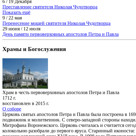
6 / 19 Декабря
Преставление святителя Николая Чудотворца
Показать ещё
9 / 22 мая
Перенесение мощей святителя Николая Чудотворца
29 июня / 12 июля
День памяти первоверховных апостолов Петра и Павла
Храмы и Богослужения
Храм в честь первоверховных апостолов Петра и Павла
1712 г.
восстановлен в 2015 г.
О соборе
Церковь святых апостолов Петра и Павла была построена в 169
подвижник и молитвенник. С северо-западной стороны находила
Митрофана Воронежского. Церковь считалась и считается сегод
колокольню разобрали до первого яруса. Старинный иконостас 