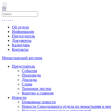
Об отделе
Информация
Председатель
Документы
Календарь
Контакты
Монастырский вестник
Предстоятель
События
Проповеди
Доклады
Слова
Троицкие листки
Коротко о главном
Новости
Церковные новости
Новости Синодального отдела по монастырям и мо
Новости ставропигиальных монастырей