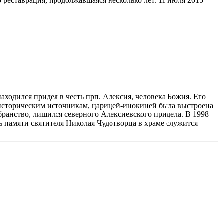
реставрация, продолжавшаяся несколько лет. 11 июля 2015
аходился придел в честь прп. Алексия, человека Божия. Его
м историческим источникам, царицей-инокиней была выстроена
бранство, лишился северного Алексиевского придела. В 1998
ь памяти святителя Николая Чудотворца в храме служится