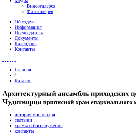
Медиа
Видеогалерея
Фотогалерея
Об отделе
Информация
Председатель
Документы
Календарь
Контакты
Главная
/
Каталог
Архитектурный ансамбль приходских це
Чудотворца
приписной храм епархиального
история монастыря
святыни
храмы и богослужения
контакты