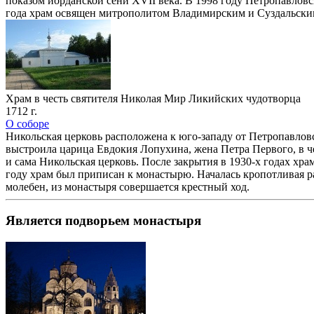
показом иорданской сени XVII века. В 1998 году Петропавлов
года храм освящен митрополитом Владимирским и Суздальски
Храм в честь святителя Николая Мир Ликийских чудотворца
1712 г.
О соборе
Никольская церковь расположена к юго-западу от Петропавловск
выстроила царица Евдокия Лопухина, жена Петра Первого, в ч
и сама Никольская церковь. После закрытия в 1930-х годах хр
году храм был приписан к монастырю. Началась кропотливая ра
молебен, из монастыря совершается крестный ход.
Является подворьем монастыря