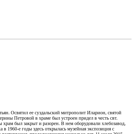
тьян. Освятил ее суздальский митрополит Иларион, святой
ерины Петровой в храме был устроен придел в честь свт.
 храм был закрыт и разорен. В нем оборудовали хлебозавод,
 в 1960-е годы здесь открылась музейная экспозиция с