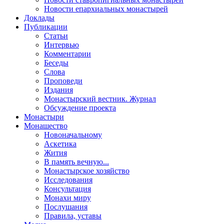
Новости епархиальных монастырей
Доклады
Публикации
Статьи
Интервью
Комментарии
Беседы
Слова
Проповеди
Издания
Монастырский вестник. Журнал
Обсуждение проекта
Монастыри
Монашество
Новоначальному
Аскетика
Жития
В память вечную...
Монастырское хозяйство
Исследования
Консультация
Монахи миру
Послушания
Правила, уставы