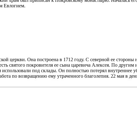
ский храм был приписан к Покровскому монастырю. Началась его 
м Евлогием.
ой церкви. Она построена в 1712 году. С северной ее стороны н
есть святого покровителя ее сына царевича Алексея. По други
ам использовали под склады. Он полностью потерял внутреннее у
бота по возвращению ему утраченного благолепия. 22 мая в ден