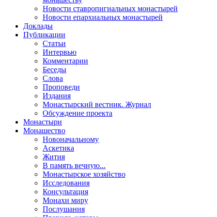
Новости ставропигиальных монастырей
Новости епархиальных монастырей
Доклады
Публикации
Статьи
Интервью
Комментарии
Беседы
Слова
Проповеди
Издания
Монастырский вестник. Журнал
Обсуждение проекта
Монастыри
Монашество
Новоначальному
Аскетика
Жития
В память вечную...
Монастырское хозяйство
Исследования
Консультация
Монахи миру
Послушания