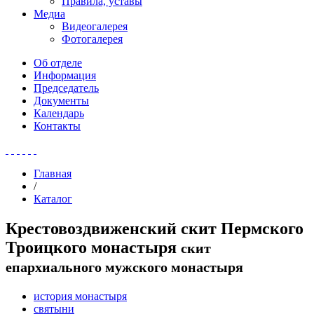
Правила, уставы
Медиа
Видеогалерея
Фотогалерея
Об отделе
Информация
Председатель
Документы
Календарь
Контакты
Главная
/
Каталог
Крестовоздвиженский скит Пермского
Троицкого монастыря
скит
епархиального мужского монастыря
история монастыря
святыни