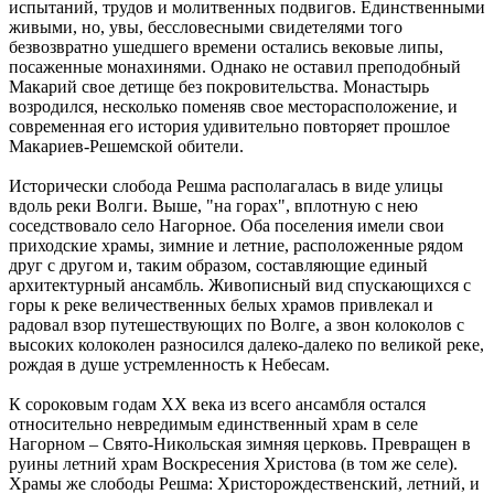
испытаний, трудов и молитвенных подвигов. Единственными
живыми, но, увы, бессловесными свидетелями того
безвозвратно ушедшего времени остались вековые липы,
посаженные монахинями. Однако не оставил преподобный
Макарий свое детище без покровительства. Монастырь
возродился, несколько поменяв свое месторасположение, и
современная его история удивительно повторяет прошлое
Макариев-Решемской обители.
Исторически слобода Решма располагалась в виде улицы
вдоль реки Волги. Выше, "на горах", вплотную с нею
соседствовало село Нагорное. Оба поселения имели свои
приходские храмы, зимние и летние, расположенные рядом
друг с другом и, таким образом, составляющие единый
архитектурный ансамбль. Живописный вид спускающихся с
горы к реке величественных белых храмов привлекал и
радовал взор путешествующих по Волге, а звон колоколов с
высоких колоколен разносился далеко-далеко по великой реке,
рождая в душе устремленность к Небесам.
К сороковым годам ХХ века из всего ансамбля остался
относительно невредимым единственный храм в селе
Нагорном – Свято-Никольская зимняя церковь. Превращен в
руины летний храм Воскресения Христова (в том же селе).
Храмы же слободы Решма: Христорождественский, летний, и