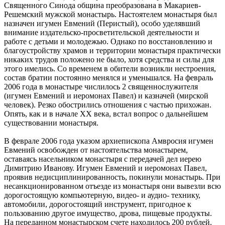
Священного Синода община преобразована в Макариев-
Решемский мужской монастырь. Настоятелем монастыря был
назначен игумен Евмений (Перистый), особо уделявший
внимание издательско-просветительской деятельности и
работе с детьми и молодежью. Однако по восстановлению и
благоустройству храмов и территории монастыря практически
никаких трудов положено не было, хотя средства и силы для
этого имелись. Со временем в обители возникли нестроения,
состав братии постоянно менялся и уменьшался. На февраль
2006 года в монастыре числилось 2 священнослужителя
(игумен Евмений и иеромонах Павел) и казначей (мирской
человек). Резко обострились отношения с частью прихожан.
Опять, как и в начале ХХ века, встал вопрос о дальнейшем
существовании монастыря.
В феврале 2006 года указом архиепископа Амвросия игумен
Евмений освобожден от настоятельства монастырем,
оставаясь насельником монастыря с передачей дел иерею
Димитрию Иванову. Игумен Евмений и иеромонах Павел,
проявив недисциплинированность, покинули монастырь. При
несанкционированном отъезде из монастыря они вывезли всю
дорогостоящую компьютерную, видео- и аудио- технику,
автомобили, дорогостоящий инструмент, пригодное к
пользованию другое имущество, дрова, пищевые продукты.
На переданном монастырском счете находилось 200 рублей.