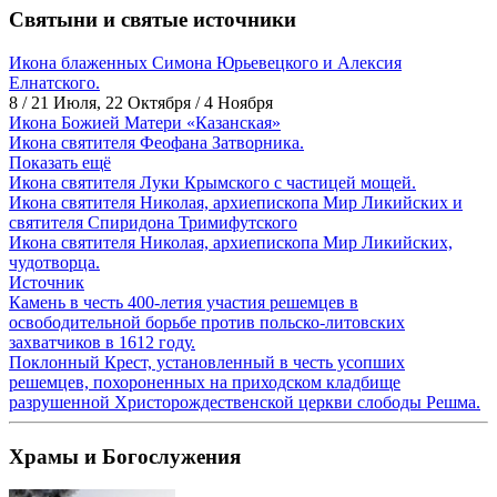
Святыни и святые источники
Икона блаженных Симона Юрьевецкого и Алексия
Елнатского.
8 / 21 Июля, 22 Октября / 4 Ноября
Икона Божией Матери «Казанская»
Икона святителя Феофана Затворника.
Показать ещё
Икона святителя Луки Крымского с частицей мощей.
Икона святителя Николая, архиепископа Мир Ликийских и
святителя Спиридона Тримифутского
Икона святителя Николая, архиепископа Мир Ликийских,
чудотворца.
Источник
Камень в честь 400-летия участия решемцев в
освободительной борьбе против польско-литовских
захватчиков в 1612 году.
Поклонный Крест, установленный в честь усопших
решемцев, похороненных на приходском кладбище
разрушенной Христорождественской церкви слободы Решма.
Храмы и Богослужения