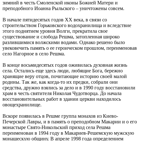
зимний в честь Смоленской иконы Божией Матери и
преподобного Иоанна Рыльского – уничтожены совсем.
В начале пятидесятых годов ХХ века, в связи со
строительством Горьковского водохранилища и вследствие
этого поднятием уровня Волги, прекратила свое
существование и слобода Решма, затопленная широко
разлившимися волжскими водами. Однако решено было
увековечить память о ее героическом прошлом, переименовав
село Нагорное в село Решма.
В конце восьмидесятых годов оживилась духовная жизнь
села. Остались еще здесь люди, любящие Бога, бережно
хранящие веру отцов, почитающие историю своей малой
родины. Так же, как когда-то их предки, собрали они
средства, дружно взялись за дело и в 1990 году восстановили
храм в честь святителя Николая Чудотворца. До начала
восстановительных работ в здании церкви находилось
овощехранилище.
Вскоре появилась в Решме группа монахов из Киево-
Печерской Лавры, и в память о преподобном Макарии и о его
монастыре Свято-Никольский приход села Решма
переименован в 1994 году в Макариев-Решемскую мужскую
монашескую общину. В апреле 1998 года определением