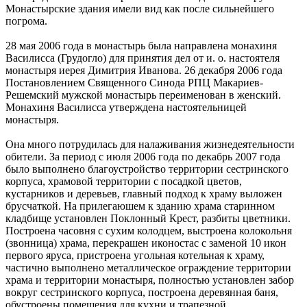
Монастырские здания имели вид как после сильнейшего
погрома.
28 мая 2006 года в монастырь была направлена монахиня
Василисса (Грудогло) для принятия дел от и. о. настоятеля
монастыря иерея Димитрия Иванова. 26 декабря 2006 года
Постановлением Священного Синода РПЦ Макариев-
Решемский мужской монастырь переименован в женский.
Монахиня Василисса утверждена настоятельницей
монастыря.
Она много потрудилась для налаживания жизнедеятельности
обители. За период с июля 2006 года по декабрь 2007 года
было выполнено благоустройство территории сестринского
корпуса, храмовой территории с посадкой цветов,
кустарников и деревьев, главный подход к храму выложен
брусчаткой. На прилегаюшем к зданию храма старинном
кладбище установлен Поклонный Крест, разбиты цветники.
Построена часовня с сухим колодцем, выстроена колокольня
(звонница) храма, перекрашен иконостас с заменой 10 икон
первого яруса, пристроена угольная котельная к храму,
частично выполнено металлическое ограждение территории
храма и территории монастыря, полностью установлен забор
вокруг сестринского корпуса, построена деревянная баня,
обустроены помещения для кухни и трапезной.