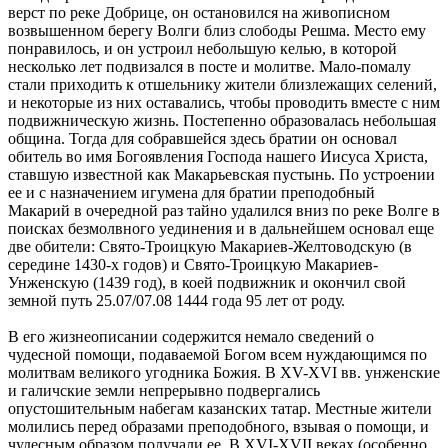
верст по реке Добрице, он остановился на живописном
возвышенном берегу Волги близ слободы Решма. Место ему
понравилось, и он устроил небольшую келью, в которой
несколько лет подвизался в посте и молитве. Мало-помалу
стали приходить к отшельнику жители близлежащих селений,
и некоторые из них оставались, чтобы проводить вместе с ним
подвижническую жизнь. Постепенно образовалась небольшая
община. Тогда для собравшейся здесь братии он основал
обитель во имя Богоявления Господа нашего Иисуса Христа,
ставшую известной как Макарьевская пустынь. По устроении
ее и с назначением игумена для братии преподобный
Макарий в очередной раз тайно удалился вниз по реке Волге в
поисках безмолвного уединения и в дальнейшем основал еще
две обители: Свято-Троицкую Макариев-Желтоводскую (в
середине 1430-х годов) и Свято-Троицкую Макариев-
Унженскую (1439 год), в коей подвижник и окончил свой
земной путь 25.07/07.08 1444 года 95 лет от роду.
В его жизнеописании содержится немало сведений о
чудесной помощи, подаваемой Богом всем нуждающимся по
молитвам великого угодника Божия. В ХV-XVI вв. унженские
и галичские земли непрерывно подвергались
опустошительным набегам казанских татар. Местные жители
молились перед образами преподобного, взывая о помощи, и
чудесным образом получали ее. В ХVI-XVII веках (особенно