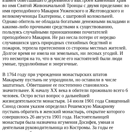
взамен обветшавшего деревянного выстроен каменный храм
во имя Святой Живоначальной Троицы с двумя приделами: во
имя преподобного Макария Унженского и Желтоводского и
великомученицы Екатерины, с шатровой колокольней.
Однако обитель не обладала богатыми денежными вкладами и
какими-либо прочными средствами к существованию,
пользуясь случайными приношениями почитателей
преподобного Макария. Не раз несла потери от нередко
случавшихся здесь природных стихийных бедствий и
пожаров, терпела притеснения со стороны местных жителей.
Долгое время не имела ни земельных, ни лесных угодий. И
это несмотря на то, что в числе его настоятелей были люди
умные, трудолюбивые и энергичные.
В 1764 году при учреждении монастырских штатов
Макарьеву пустынь не упразднили, но оставили в числе
заштатных. Обветшание ее постепенно становилось
значительнее. К началу ХХ века в обители проживало всего 6
человек. Остро встал вопрос о дальнейшей
жизнедеятельности монастыря. 14 июля 1901 года Священный
Синод своим указом определил Решемскую Макариеву
пустынь обратить в женский монастырь, открытие которого
совершилось 26 августа 1901 года. Настоятельницей
монастыря была назначена игумения Досифея, умная и
деятельная руководительница из Костромы. За годы ее