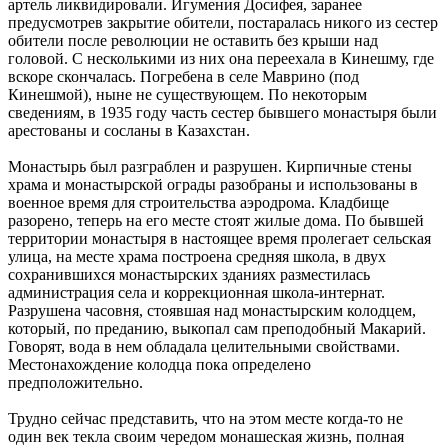
артель ликвидировали. Игумения Досифея, заранее
предусмотрев закрытие обители, постаралась никого из сестер
обители после революции не оставить без крыши над
головой. С несколькими из них она переехала в Кинешму, где
вскоре скончалась. Погребена в селе Маврино (под
Кинешмой), ныне не существующем. По некоторым
сведениям, в 1935 году часть сестер бывшего монастыря были
арестованы и сосланы в Казахстан.
Монастырь был разграблен и разрушен. Кирпичные стены
храма и монастырской ограды разобраны и использованы в
военное время для строительства аэродрома. Кладбище
разорено, теперь на его месте стоят жилые дома. По бывшей
территории монастыря в настоящее время пролегает сельская
улица, на месте храма построена средняя школа, в двух
сохранившихся монастырских зданиях разместилась
администрация села и коррекционная школа-интернат.
Разрушена часовня, стоявшая над монастырским колодцем,
который, по преданию, выкопал сам преподобный Макарий.
Говорят, вода в нем обладала целительными свойствами.
Местонахождение колодца пока определено
предположительно.
Трудно сейчас представить, что на этом месте когда-то не
один век текла своим чередом монашеская жизнь, полная