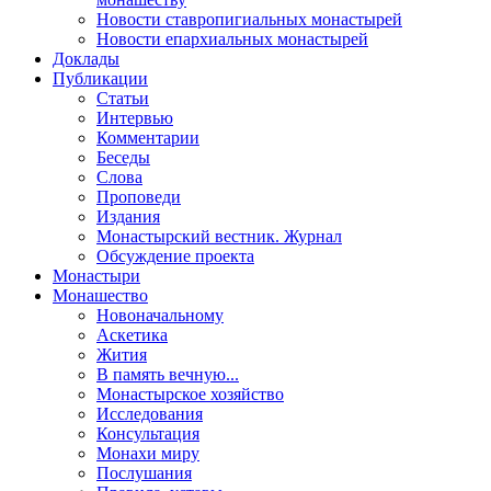
Новости ставропигиальных монастырей
Новости епархиальных монастырей
Доклады
Публикации
Статьи
Интервью
Комментарии
Беседы
Слова
Проповеди
Издания
Монастырский вестник. Журнал
Обсуждение проекта
Монастыри
Монашество
Новоначальному
Аскетика
Жития
В память вечную...
Монастырское хозяйство
Исследования
Консультация
Монахи миру
Послушания