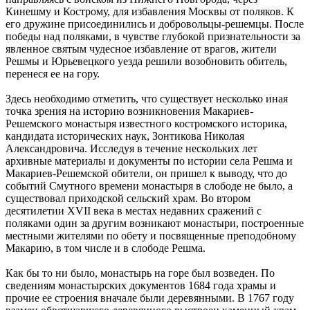
Кинешму и Кострому, для избавления Москвы от поляков. К
его дружине присоединились и добровольцы-решемцы. После
победы над поляками, в чувстве глубокой признательности за
явленное святым чудесное избавление от врагов, жители
Решмы и Юрьевецкого уезда решили возобновить обитель,
перенеся ее на гору.
Здесь необходимо отметить, что существует несколько иная
точка зрения на историю возникновения Макариев-
Решемского монастыря известного костромского историка,
кандидата исторических наук, Зонтикова Николая
Александровича. Исследуя в течение нескольких лет
архивные материалы и документы по истории села Решма и
Макариев-Решемской обители, он пришел к выводу, что до
событий Смутного времени монастыря в слободе не было, а
существовал приходской сельский храм. Во втором
десятилетии XVII века в местах недавних сражений с
поляками один за другим возникают монастыри, построенные
местными жителями по обету и посвященные преподобному
Макарию, в том числе и в слободе Решма.
Как бы то ни было, монастырь на горе был возведен. По
сведениям монастырских документов 1684 года храмы и
прочие ее строения вначале были деревянными. В 1767 году