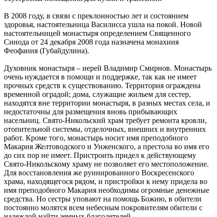
В 2008 году, в связи с преклонностью лет и состоянием
здоровья, настоятельница Василисса ушла на покой. Новой
настоятельницей монастыря определением Священного
Синода от 24 декабря 2008 года назначена монахиня
Феофания (Губайдулина).
Духовник монастыря – иерей Владимир Смирнов. Монастырь
очень нуждается в помощи и поддержке, так как не имеет
прочных средств к существованию. Территория ограждена
временной оградой; дома, служащие жильем для сестер,
находятся вне территории монастыря, в разных местах села, и
недостаточны для размещения вновь прибывающих
насельниц. Свято-Никольский храм требует ремонта кровли,
отопительной системы, отделочных, внешних и внутренних
работ. Кроме того, монастырь носит имя преподобного
Макария Желтоводского и Унженского, а престола во имя его
до сих пор не имеет. Пристроить придел к действующему
Свято-Никольскому храму не позволяет его местоположение.
Для восстановления же руинированного Воскресенского
храма, находящегося рядом, и пристройки к нему придела во
имя преподобного Макария необходимы огромные денежные
средства. Но сестры уповают на помощь Божию, в обители
постоянно молятся всем небесным покровителям обители с
надеждой найти земных благодетелей.