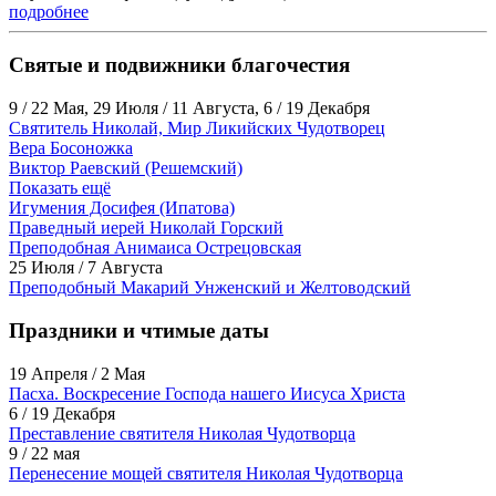
подробнее
Святые и подвижники благочестия
9 / 22 Мая, 29 Июля / 11 Августа, 6 / 19 Декабря
Святитель Николай, Мир Ликийских Чудотворец
Вера Босоножка
Виктор Раевский (Решемский)
Показать ещё
Игумения Досифея (Ипатова)
Праведный иерей Николай Горский
Преподобная Анимаиса Острецовская
25 Июля / 7 Августа
Преподобный Макарий Унженский и Желтоводский
Праздники и чтимые даты
19 Апреля / 2 Мая
Пасха. Воскресение Господа нашего Иисуса Христа
6 / 19 Декабря
Преставление святителя Николая Чудотворца
9 / 22 мая
Перенесение мощей святителя Николая Чудотворца