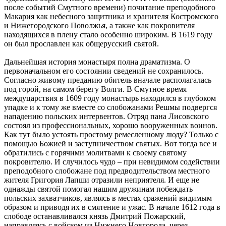
после событий Смутного времени) почитание преподобного
Макария как небесного защитника и хранителя Костромского
и Нижегородского Поволжья, а также как покровителя
находящихся в плену стало особенно широким. В 1619 году
он был прославлен как общерусский святой.
Дальнейшая история монастыря полна драматизма. О
первоначальном его состоянии сведений не сохранилось.
Согласно живому преданию обитель вначале располагалась
под горой, на самом берегу Волги. В Смутное время
междуцарствия в 1609 году монастырь находился в глубоком
упадке и к тому же вместе со слобожанами Решмы подвергся
нападению польских интервентов. Отряд пана Лисовского
состоял из профессиональных, хорошо вооруженных воинов.
Как тут было устоять простому ремесленному люду? Только с
помощью Божией и заступничеством святых. Вот тогда все и
обратились с горячими молитвами к своему святому
покровителю. И случилось чудо – при невидимом содействии
преподобного слобожане под предводительством местного
жителя Григория Лапши отразили неприятеля. И еще не
однажды святой помогал нашим дружинам побеждать
польских захватчиков, являясь в местах сражений видимым
образом и приводя их в смятение и ужас. В начале 1612 года в
слободе останавливался князь Дмитрий Пожарский,
направляясь с войском из Нижнего Новгорода, через