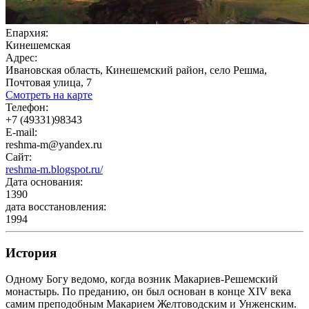
Епархия:
Кинешемская
Адрес:
Ивановская область, Кинешемский район, село Решма,
Почтовая улица, 7
Смотреть на карте
Телефон:
+7 (49331)98343
E-mail:
reshma-m@yandex.ru
Сайт:
reshma-m.blogspot.ru/
Дата основания:
1390
дата восстановления:
1994
История
Одному Богу ведомо, когда возник Макариев-Решемский
монастырь. По преданию, он был основан в конце ХIV века
самим преподобным Макарием Желтоводским и Унженским.