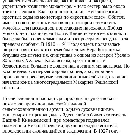
управления обитель ожила, расширилась и расцвела,
укрепилось хозяйство монастыря. Число сестер было около
трехсот человек. Ежегодно проводились миссионерские
крестные ходы из монастыря по окрестным селам. Обитель
имела свою пристань и часовню, в которой служились
молебны для пассажиров пристающих пароходов. Добрая
молва о ней шла по всей Волге. Влияние ее на весь облик и
быт села было очень заметным и распространялось далеко за
пределы слободы. В 1910 – 1911 годах здесь подвизалась
широко известная в то время блаженная Вера Босоножка,
будущая схиигумения, сгинувшая в одном из лагерей Урала в
30-х годах ХХ века. Казалось бы, крест нищеты и
безвестности больше не довлел над древним монастырем. Но
вскоре началась первая мировая война, а вслед за ней
произошли пресловутые революционные события, ставшие
началом конца многострадальной Макариев-Решемской
обители.
После революции монастырь продолжал существовать
некоторое время под вывеской трудовой
сельскохозяйственной артели, однако духовная жизнь
монастыря не прекращалась. Здесь любил бывать святитель
Василий Кинешемский, при монастыре подвизался
блаженный Виктор Раевский, духовное чадо святителя,
впоследствии скончавшийся в заключении. В 1927 году