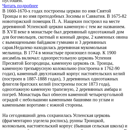
пустошей.
Читать подробнее
В 1660-1670-х годах построены церкви по имя Святой
Троицы и во имя преподобных Зосимы и Савватия. В 1675-82
новоторжский помещик П. А. Нащекин построил на месте
деревянной Успенской церкви каменную с тем же названием.
В XVII веке в монастыре был деревянный одноэтажный дом
для богомольцев, скотный и конный дворы, 2 каменных овина
с вымощенными байдаком гумнами и 3 деревянных
сарая.Недалеко находилась деревянная мукомольная
мельница. В 1774 в монастыре произошел пожар. К 1900
ансамбль включал: однопрестольную церковь Успения
Пресвятой Богородицы, каменную церковь св. Троицы,
каменную трехъярусную колокольню (построена в 1762-90
годах), каменный двухэтажный корпус настоятельских келий
(построен в 1887-1888 годах), 3 деревянных одноэтажных
флигеля братских келий (построены после 1873 года),
одноэтажную каменную трапезную, 2 деревянных амбара и
погреб. Монастырь был обнесен каменной четырехугольной
оградой с небольшими каменными башнями по углам и
каменными воротами с южной стороны.
На сегодняшний день сохранилась Успенская церковь
(фрагментарно уцелела роспись), руины Троицкой,
колокольня, настоятельский корпус (бывшая сельская школа) и