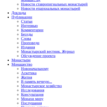
Новости ставропигиальных монастырей
Новости епархиальных монастырей
Доклады
Публикации
Статьи
Интервью
Комментарии
Беседы
Слова
Проповеди
Издания
Монастырский вестник. Журнал
Обсуждение проекта
Монастыри
Монашество
Новоначальному
Аскетика
Жития
В память вечную...
Монастырское хозяйство
Исследования
Консультация
Монахи миру
Послушания