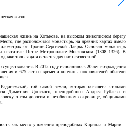
шеская жизнь.
монашеская жизнь на Хотькове, на высоком живописном берегу
Место, где расположился монастырь, на древних картах имело
 километрах от Троице-Сергиевой Лавры. Основан монастырь
и святителе Петре Митрополите Московском (1308–1326). В
днако точная дата остается для нас неизвестной.
о существования. В 2012 году исполнилось 20 лет возрождения
вления и 675 лет со времени кончины покровителей обители
рцев.
Радонежской, той самой земли, которая освящена стопами
нязя Димитрия Донского, преподобного Андрея Рублева и
еловеку о том дорогом и незабвенном сокровище, общниками
ь.
тность как место упокоения преподобных Кирилла и Марии –