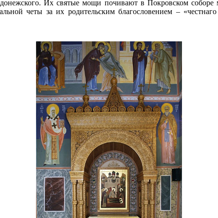
адонежского. Их святые мощи почивают в Покровском соборе
льной четы за их родительским благословением – «честнаго 