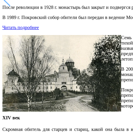
После революции в 1928 г. монастырь был закрыт и подвергся 
В 1989 г. Покровский собор обители был передан в ведение Мо
Читать подробнее
Семь 
тихой
назва
пред
летоп
В 200
монаш
препо
Покр
преп
препо
котор
XIV век
Скромная обитель для старцев и стариц, какой она была в