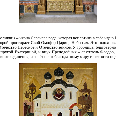
реликвия – икона Сергиева рода, которая воплотила в себе идею
торой простирает Свой Омофор Царица Небесная. Этот вдохнове
 Отечество Небесное и Отечество земное. У гробницы благоверн
пругой Екатериной, и внук Преподобных – святитель Феодор, 
вного единения, и зовёт нас к благодатному миру и святости 