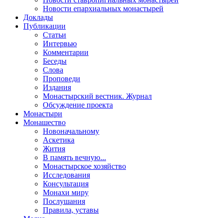
Новости епархиальных монастырей
Доклады
Публикации
Статьи
Интервью
Комментарии
Беседы
Слова
Проповеди
Издания
Монастырский вестник. Журнал
Обсуждение проекта
Монастыри
Монашество
Новоначальному
Аскетика
Жития
В память вечную...
Монастырское хозяйство
Исследования
Консультация
Монахи миру
Послушания
Правила, уставы