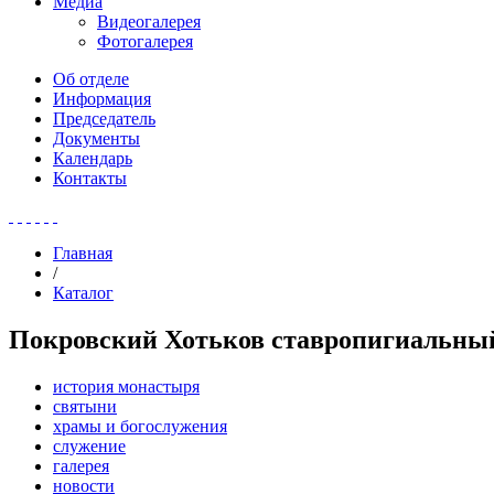
Медиа
Видеогалерея
Фотогалерея
Об отделе
Информация
Председатель
Документы
Календарь
Контакты
Главная
/
Каталог
Покровский Хотьков ставропигиальны
история монастыря
святыни
храмы и богослужения
служение
галерея
новости