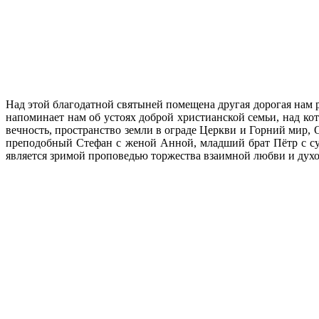
Над этой благодатной святыней помещена другая дорогая нам 
напоминает нам об устоях доброй христианской семьи, над ко
вечность, пространство земли в ограде Церкви и Горний мир,
преподобный Стефан с женой Анной, младший брат Пётр с су
является зримой проповедью торжества взаимной любви и духо