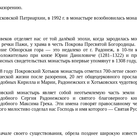
разорению.
сковской Патриархии, в 1992 г. в монастыре возобновилась мона
веков отделяет нас от той далёкой эпохи, когда зародилась 
 речки Пажи, у храма в честь Покрова Пресвятой Богородицы. 
ние Обнорская гора — это недалеко от г. Радонеж, в 10-ти
положительно при князе Юрии Даниловиче (1281–1322) и пр
исных свидетельствах монастырь впервые упомянут в 1308 году, о
8 году Покровский Хотьков монастырь отметил 700-летие своег
еской жизни после разорения, 20 лет общецерковного просла
добных Кирилла и Марии, Радонежских и Хотьковских чудотво
овский монастырь являет собой неотъемлемую часть земли 
одобного Сергия Радонежского и святого благоверного к
добного Максима Грека. Эти имена говорят православному ч
ого милостиво соделал нас Господь и имя которого — Святая Рус
 начале своего существования, обрела позднее широкую извес