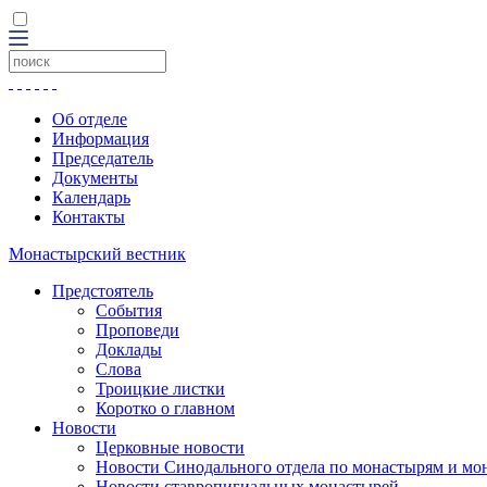
Об отделе
Информация
Председатель
Документы
Календарь
Контакты
Монастырский вестник
Предстоятель
События
Проповеди
Доклады
Слова
Троицкие листки
Коротко о главном
Новости
Церковные новости
Новости Синодального отдела по монастырям и мо
Новости ставропигиальных монастырей