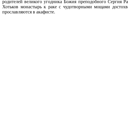
родителей великого угодника Божия преподобного Сергия Р
Хотьков монастырь к раке с чудотворными мощами достохва
прославляются в акафисте.