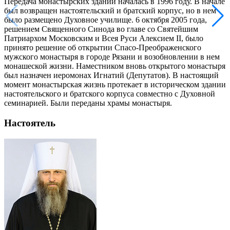
Передача монастырских зданий началась в 1996 году. В начале
был возвращен настоятельский и братский корпус, но в нем
было размещено Духовное училище. 6 октября 2005 года,
решением Священного Синода во главе со Святейшим
Патриархом Московским и Всея Руси Алексием II, было
принято решение об открытии Спасо-Преображенского
мужского монастыря в городе Рязани и возобновлении в нем
монашеской жизни. Наместником вновь открытого монастыря
был назначен иеромонах Игнатий (Депутатов). В настоящий
момент монастырская жизнь протекает в историческом здании
настоятельского и братского корпуса совместно с Духовной
семинарией. Были переданы храмы монастыря.
Настоятель