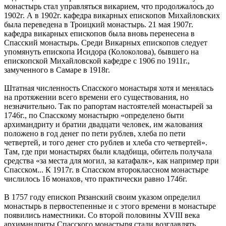
монастырь стал управляться викарием, что продолжалось до
1902г. А в 1902г. кафедра викарных епископов Михайловских
была переведена в Троицкий монастырь. 21 мая 1907г.
кафедра викарных епископов была вновь перенесена в
Спасский монастырь. Среди Викарных епископов следует
упомянуть епископа Исидора (Колоколова), бывшего на
епископской Михайловской кафедре с 1906 по 1911г.,
замученного в Самаре в 1918г.
Штатная численность Спасского монастыря хотя и менялась
на протяжении всего времени его существования, но
незначительно. Так по рапортам настоятелей монастырей за
1746г., по Спасскому монастырю «определено быти
архимандриту и братии двадцати человек, им жалования
положено в год денег по пети рублев, хлеба по пети
четвертей, и того денег сто рублев и хлеба сто четвертей».
Там, где при монастырях были кладбища, обитель получала
средства «за места для могил, за катафалк», как например при
Спасском... К 1917г. в Спасском второклассном монастыре
числилось 16 монахов, что практически равно 1746г.
В 1757 году епископ Рязанский своим указом определил
монастырь в первостепенные и с этого времени в монастыре
появились наместники. Со второй половины XVIII века
архимандриты Спасского монастыря стали возглавлять