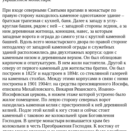
При входе северными Святыми вратами в монастыре по
правую сторону находилось каменное одноэтажное здание –
братская трапезная с кухней, баня. Далее к западу в углу-
круглая башня, рядом с ней – с западной стороны ледник, а за
ним деревянная житница, конюшня, навес, за которым
западные ворота и ограда до самого угла с круглой каменной
башней. Вдоль всего монастырского двора по правой стороне
неподалеку от западной каменной ограды и служебных
зданий расположились два двухэтажных корпуса: один с
каменным низом и деревянным верхом. Он был облицован
кирпичом и отштукатурен. В нем жили настоятели. Другой к
северу от первого каменный для жительства братии. Он был
построен в 1825г и надстроен в 1894г. со стеклянной галереей
на каменных столбах. Между этими корпусами в связи с ними
построена в 1901 1904гг. на средства преосвященного Иосифа,
епископа Михайловского, Викария Рязанского, Иоанно-
Иосифовская церковь, в нижем этаже которой устроено было
жилое помещение. По левую сторону северных ворот
находилась каменная келия с пристроенной к ней деревянной
келией. Подле этой келий к югу стоял и сейчас стоит
каменный с таковою же колокольней храм Богоявления
Господня. В центре монастыря возвышается храм без
колокольни в честь Преображения Господня. К востоку от