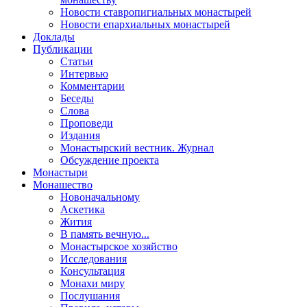
Новости ставропигиальных монастырей
Новости епархиальных монастырей
Доклады
Публикации
Статьи
Интервью
Комментарии
Беседы
Слова
Проповеди
Издания
Монастырский вестник. Журнал
Обсуждение проекта
Монастыри
Монашество
Новоначальному
Аскетика
Жития
В память вечную...
Монастырское хозяйство
Исследования
Консультация
Монахи миру
Послушания