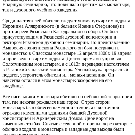
Епаршую семинарию, что повышало престиж как монастыря,
так и духовного учебного заведения.
Среди настоятелей обители следует упомянуть архимандрита
Иеронима Алякринского (в бельцах Иоанна Стефанова) из
протоиереев Рязанского Кафедрального собора. Он был
присутствующим в Рязанской духовной консистории и
ректором Рязанской духовной семинарии. По представлению
Амвросия архиепископа Рязанского он был пострижен в
монашество в Спасском монастыре 12 апреля 1808г. 19 апреля
и произведен в архимандрита. Долгое время он управлял
Солотчинским монастырем, а с 1813г переведен настоятелем
в Рязанский Спасский монастырь. Ученый муж. прекрасный
педагог, устроитель обители и... монах-наставник. Он
навсегда остался в этом монастыре: захоронен на его
кладбище.
Все насельники монастыря обитали на небольшой территории
там, где некогда рождался наш город. С трех сторон
монастырь был обнесен каменной стеной, а с восточной
огражден каменными зданиями бывшей Духовной
консисторией и Архиерейским Домом. Двое ворот на
каменных столбах: Святые с северной стороны, через которые
обычно входили в монастырь и западные для выхода были
украшением монастыря.