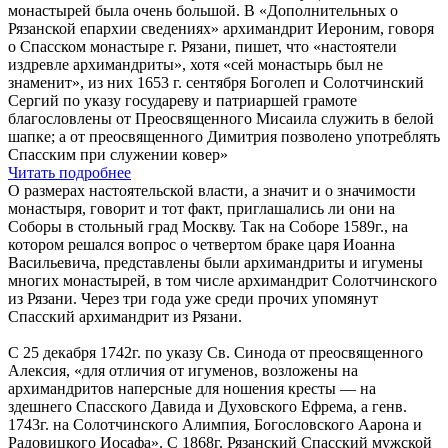
монастырей была очень большой. В «Дополнительных о
Рязанской епархии сведениях» архимандрит Иероним, говоря
о Спасском монастыре г. Рязани, пишет, что «настоятели
издревле архимандриты», хотя «сей монастырь был не
знаменит», из них 1653 г. сентября Боголеп и Солотчинский
Сергий по указу государеву и патриаршей грамоте
благословлены от Преосвященного Мисаила служить в белой
шапке; а от преосвященного Димитрия позволено употреблять
Спасским при служении ковер»
Читать подробнее
О размерах настоятельской власти, а значит и о значимости
монастыря, говорит и тот факт, приглашались ли они на
Соборы в стольный град Москву. Так на Соборе 1589г., на
котором решался вопрос о четвертом браке царя Иоанна
Васильевича, представлены были архимандриты и игумены
многих монастырей, в том числе архимандрит Солотчинского
из Рязани. Через три года уже среди прочих упомянут
Спасский архимандрит из Рязани.
С 25 декабря 1742г. по указу Св. Синода от преосвященного
Алексия, «для отличия от игуменов, возложены на
архимандритов наперсные для ношения кресты — на
здешнего Спасского Давида и Духовского Ефрема, а генв.
1743г. на Солотчинского Алимпия, Богословского Аарона и
Радовицкого Иосафа». С 1868г. Рязанский Спасский мужской