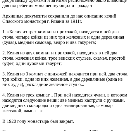
двора между храмами и за ними расположено было кладбище
для погребения монашествующих и граждан
Архивные документы сохранили до нас описание келий
Спасского монастыря г. Рязани за 1911г.
1. «Келия из трех комнат и прихожей, находятся в ней два
стола, четыре койки из них три железных и одна деревянная
(худая), медный самовар, ведро и два табурета;
2. Келия из двух комнат и прихожей, находится в ней два
стола, железная койка, трое венских стульев, скамья, простой
буфет, один дубовый табурет;
3. Келия из 3 комнат с прихожей находится при ней, два стола,
три койки, одна из них железная, а две деревянные (одна из
них худая), раскладное железное стул о...
4. Келия из трех комнат... При ней находится чулан, в котором
находятся следующие вещи: две медных каструли с ручками,
две медных сковороды и одна эмалированная, самовар
жестяной, лампа... ».
В 1920 году монастырь был закрыт.