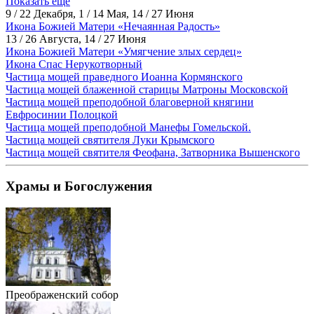
Показать ещё
9 / 22 Декабря, 1 / 14 Мая, 14 / 27 Июня
Икона Божией Матери «Нечаянная Радость»
13 / 26 Августа, 14 / 27 Июня
Икона Божией Матери «Умягчение злых сердец»
Икона Спас Нерукотворный
Частица мощей праведного Иоанна Кормянского
Частица мощей блаженной старицы Матроны Московской
Частица мощей преподобной благоверной княгини
Евфросинии Полоцкой
Частица мощей преподобной Манефы Гомельской.
Частица мощей святителя Луки Крымского
Частица мощей святителя Феофана, Затворника Вышенского
Храмы и Богослужения
Преображенский собор