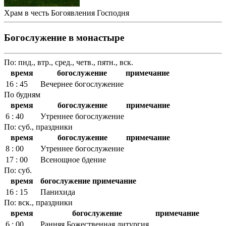
Храм в честь Богоявления Господня
Богослужение в монастыре
По: пнд., втр., сред., четв., пятн., вск.
время
богослужение
примечание
16 : 45
Вечернее богослужение
По будням
время
богослужение
примечание
6 : 40
Утреннее богослужение
По: суб., праздники
время
богослужение
примечание
8 : 00
Утреннее богослужение
17 : 00
Всенощное бдение
По: суб.
время
богослужение
примечание
16 : 15
Панихида
По: вск., праздники
время
богослужение
примечание
6 : 00
Ранняя Божественная литургия