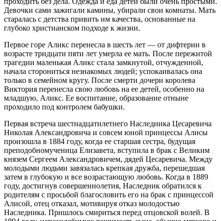
проходить без дела. Одежда и еда детей были очень простыми.
Девочки сами зажигали камины, убирали свои комнаты. Мать
старалась с детства привить им качества, основанные на
глубоко христианском подходе к жизни.
Первое горе Аликс перенесла в шесть лет — от дифтерии в
возрасте тридцати пяти лет умерла ее мать. После пережитой
трагедии маленькая Аликс стала замкнутой, отчужденной,
начала сторониться незнакомых людей; успокаивалась она
только в семейном кругу. После смерти дочери королева
Виктория перенесла свою любовь на ее детей, особенно на
младшую, Аликс. Ее воспитание, образование отныне
проходило под контролем бабушки.
Первая встреча шестнадцатилетнего Наследника Цесаревича
Николая Александровича и совсем юной принцессы Алисы
произошла в 1884 году, когда ее старшая сестра, будущая
преподобномученица Елизавета, вступила в брак с Великим
князем Сергеем Александровичем, дядей Цесаревича. Между
молодыми людьми завязалась крепкая дружба, перешедшая
затем в глубокую и все возрастающую любовь. Когда в 1889
году, достигнув совершеннолетия, Наследник обратился к
родителям с просьбой благословить его на брак с принцессой
Алисой, отец отказал, мотивируя отказ молодостью
Наследника. Пришлось смириться перед отцовской волей. В