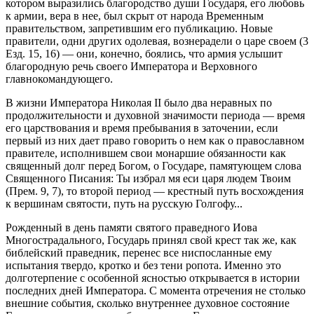
котором выразились благородство души Государя, его любовь
к армии, вера в нее, был скрыт от народа Временным
правительством, запретившим его публикацию. Новые
правители, одни других одолевая, вознерадели о царе своем (3
Езд. 15, 16) — они, конечно, боялись, что армия услышит
благородную речь своего Императора и Верховного
главнокомандующего.
В жизни Императора Николая II было два неравных по
продолжительности и духовной значимости периода — время
его царствования и время пребывания в заточении, если
первый из них дает право говорить о нем как о православном
правителе, исполнившем свои монаршие обязанности как
священный долг перед Богом, о Государе, памятующем слова
Священного Писания: Ты избрал мя еси царя людем Твоим
(Прем. 9, 7), то второй период — крестный путь восхождения
к вершинам святости, путь на русскую Голгофу...
Рожденный в день памяти святого праведного Иова
Многострадального, Государь принял свой крест так же, как
библейский праведник, перенес все ниспосланные ему
испытания твердо, кротко и без тени ропота. Именно это
долготерпение с особенной ясностью открывается в истории
последних дней Императора. С момента отречения не столько
внешние события, сколько внутреннее духовное состояние