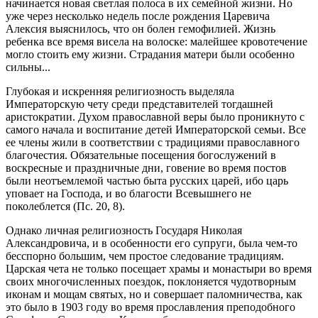
начинается новая светлая полоса в их семейной жизни. Но
уже через несколько недель после рождения Царевича
Алексия выяснилось, что он болен гемофилией. Жизнь
ребенка все время висела на волоске: малейшее кровотечение
могло стоить ему жизни. Страдания матери были особенно
сильны...
Глубокая и искренняя религиозность выделяла
Императорскую чету среди представителей тогдашней
аристократии. Духом православной веры было проникнуто с
самого начала и воспитание детей Императорской семьи. Все
ее члены жили в соответствии с традициями православного
благочестия. Обязательные посещения богослужений в
воскресные и праздничные дни, говение во время постов
были неотъемлемой частью быта русских царей, ибо царь
уповает на Господа, и во благости Всевышнего не
поколеблется (Пс. 20, 8).
Однако личная религиозность Государя Николая
Александровича, и в особенности его супруги, была чем-то
бесспорно большим, чем простое следование традициям.
Царская чета не только посещает храмы и монастыри во время
своих многочисленных поездок, поклоняется чудотворным
иконам и мощам святых, но и совершает паломничества, как
это было в 1903 году во время прославления преподобного