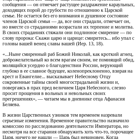
сообщения — он отмечает растущее раздражение караульных,
доходящих порой до грубости по отношению к Царской
семье. Не остается без его внимания и душевное состояние
членов Царской семьи — да, все они страдали, отмечает он,
но вместе со страданиями возрастали их терпение и молитва.
В своих страданиях стяжали они подлинное смирение — по
слову пророка: Скажи царю и царице: смиритесь... ибо упал с
головы вашей венец славы вашей (Иер. 13, 18).
«...Ныне смиренный раб Божий Николай, как кроткий агнец,
доброжелательный ко всем врагам своим, не помнящий обид,
молящийся усердно о благоденствии России, верующий
глубоко в ее славное будущее, коленопреклоненно, взирая на
крест и Евангелие... высказывает Небесному Отцу
сокровенные тайны своей многострадальной жизни и,
повергаясь в прах пред величием Царя Небесного, слезно
просит прощения в вольных и невольных своих
прегрешениях», — читаем мы в дневнике отца Афанасия
Беляева.
В жизни Царственных узников тем временем назревали
серьезные изменения. Временное правительство назначило
комиссию по расследованию деятельности Императора, но
несмотря на все старания обнаружить хоть что-то, порочащее
Царя, ничего не нашли — Царь был невиновен. Когда