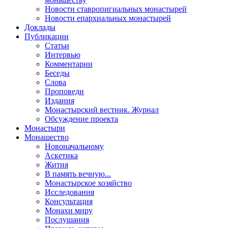
Новости ставропигиальных монастырей
Новости епархиальных монастырей
Доклады
Публикации
Статьи
Интервью
Комментарии
Беседы
Слова
Проповеди
Издания
Монастырский вестник. Журнал
Обсуждение проекта
Монастыри
Монашество
Новоначальному
Аскетика
Жития
В память вечную...
Монастырское хозяйство
Исследования
Консультация
Монахи миру
Послушания