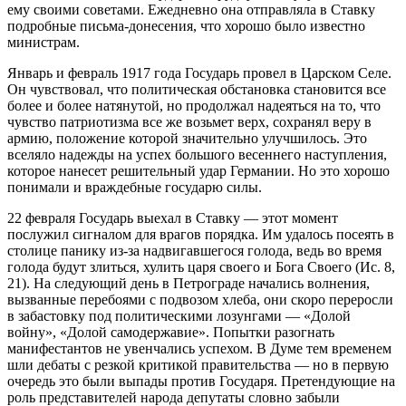
ему своими советами. Ежедневно она отправляла в Ставку
подробные письма-донесения, что хорошо было известно
министрам.
Январь и февраль 1917 года Государь провел в Царском Селе.
Он чувствовал, что политическая обстановка становится все
более и более натянутой, но продолжал надеяться на то, что
чувство патриотизма все же возьмет верх, сохранял веру в
армию, положение которой значительно улучшилось. Это
вселяло надежды на успех большого весеннего наступления,
которое нанесет решительный удар Германии. Но это хорошо
понимали и враждебные государю силы.
22 февраля Государь выехал в Ставку — этот момент
послужил сигналом для врагов порядка. Им удалось посеять в
столице панику из-за надвигавшегося голода, ведь во время
голода будут злиться, хулить царя своего и Бога Своего (Ис. 8,
21). На следующий день в Петрограде начались волнения,
вызванные перебоями с подвозом хлеба, они скоро переросли
в забастовку под политическими лозунгами — «Долой
войну», «Долой самодержавие». Попытки разогнать
манифестантов не увенчались успехом. В Думе тем временем
шли дебаты с резкой критикой правительства — но в первую
очередь это были выпады против Государя. Претендующие на
роль представителей народа депутаты словно забыли