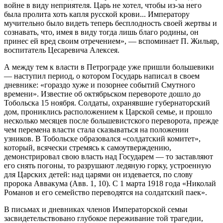
войне в виду неприятеля. Царь не хотел, чтобы из-за него
была пролита хоть капля русской крови... Императору
мучительно было видеть теперь бесплодность своей жертвы и
сознавать, что, имея в виду тогда лишь благо родины, он
принес ей вред своим отречением», — вспоминает П. Жильяр,
воспитатель Цесаревича Алексея.
А между тем к власти в Петрограде уже пришли большевики
— наступил период, о котором Государь написал в своем
дневнике: «гораздо хуже и позорнее событий Смутного
времени». Известие об октябрьском перевороте дошло до
Тобольска 15 ноября. Солдаты, охранявшие губернаторский
дом, прониклись расположением к Царской семье, и прошло
несколько месяцев после большевистского переворота, прежде
чем перемена власти стала сказываться на положении
узников. В Тобольске образовался «солдатский комитет»,
который, всячески стремясь к самоутверждению,
демонстрировал свою власть над Государем — то заставляют
его снять погоны, то разрушают ледяную горку, устроенную
для Царских детей: над царями он издевается, по слову
пророка Аввакума (Авв. 1, 10). С 1 марта 1918 года «Николай
Романов и его семейство переводятся на солдатский паек».
В письмах и дневниках членов Императорской семьи
засвидетельствовано глубокое переживание той трагедии,