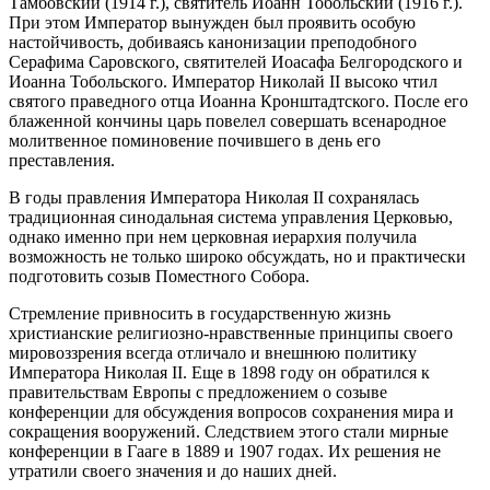
Тамбовский (1914 г.), святитель Иоанн Тобольский (1916 г.).
При этом Император вынужден был проявить особую
настойчивость, добиваясь канонизации преподобного
Серафима Саровского, святителей Иоасафа Белгородского и
Иоанна Тобольского. Император Николай II высоко чтил
святого праведного отца Иоанна Кронштадтского. После его
блаженной кончины царь повелел совершать всенародное
молитвенное поминовение почившего в день его
преставления.
В годы правления Императора Николая II сохранялась
традиционная синодальная система управления Церковью,
однако именно при нем церковная иерархия получила
возможность не только широко обсуждать, но и практически
подготовить созыв Поместного Собора.
Стремление привносить в государственную жизнь
христианские религиозно-нравственные принципы своего
мировоззрения всегда отличало и внешнюю политику
Императора Николая II. Еще в 1898 году он обратился к
правительствам Европы с предложением о созыве
конференции для обсуждения вопросов сохранения мира и
сокращения вооружений. Следствием этого стали мирные
конференции в Гааге в 1889 и 1907 годах. Их решения не
утратили своего значения и до наших дней.