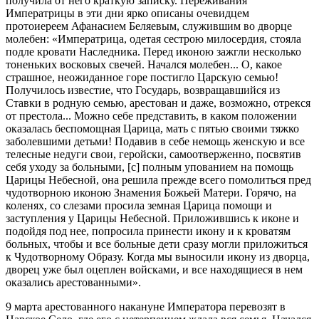
получила от него краткую записку. Переживания
Императрицы в эти дни ярко описаны очевидцем
протоиереем Афанасием Беляевым, служившим во дворце
молебен: «Императрица, одетая сестрою милосердия, стояла
подле кровати Наследника. Перед иконою зажгли несколько
тоненьких восковых свечей. Начался молебен... О, какое
страшное, неожиданное горе постигло Царскую семью!
Получилось известие, что Государь, возвращавшийся из
Ставки в родную семью, арестован и даже, возможно, отрекся
от престола... Можно себе представить, в каком положении
оказалась беспомощная Царица, мать с пятью своими тяжко
заболевшими детьми! Подавив в себе немощь женскую и все
телесные недуги свои, геройски, самоотверженно, посвятив
себя уходу за больными, [с] полным упованием на помощь
Царицы Небесной, она решила прежде всего помолиться пред
чудотворною иконою Знамения Божьей Матери. Горячо, на
коленях, со слезами просила земная Царица помощи и
заступления у Царицы Небесной. Приложившись к иконе и
подойдя под нее, попросила принести икону и к кроватям
больных, чтобы и все больные дети сразу могли приложиться
к Чудотворному Образу. Когда мы выносили икону из дворца,
дворец уже был оцеплен войсками, и все находящиеся в нем
оказались арестованными».
9 марта арестованного накануне Императора перевозят в