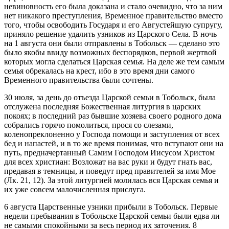
невиновность его была доказана и стало очевидно, что за ним
нет никакого преступления, Временное правительство вместо
того, чтобы освободить Государя и его Августейшую супругу,
приняло решение удалить узников из Царского Села. В ночь
на 1 августа они были отправлены в Тобольск — сделано это
было якобы ввиду возможных беспорядков, первой жертвой
которых могла сделаться Царская семья. На деле же тем самым
семья обрекалась на крест, ибо в это время дни самого
Временного правительства были сочтены.
30 июля, за день до отъезда Царской семьи в Тобольск, была
отслужена последняя Божественная литургия в царских
покоях; в последний раз бывшие хозяева своего родного дома
собрались горячо помолиться, прося со слезами,
коленопреклоненно у Господа помощи и заступления от всех
бед и напастей, и в то же время понимая, что вступают они на
путь, предначертанный Самим Господом Иисусом Христом
для всех христиан: Возложат на вас руки и будут гнать вас,
предавая в темницы, и поведут пред правителей за имя Мое
(Лк. 21, 12). За этой литургией молилась вся Царская семья и
их уже совсем малочисленная прислуга.
6 августа Царственные узники прибыли в Тобольск. Первые
недели пребывания в Тобольске Царской семьи были едва ли
не самыми спокойными за весь период их заточения. 8