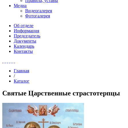
Правила, уставы
Медиа
Видеогалерея
Фотогалерея
Об отделе
Информация
Председатель
Документы
Календарь
Контакты
Главная
/
Каталог
Святые Царственные страстотерпцы