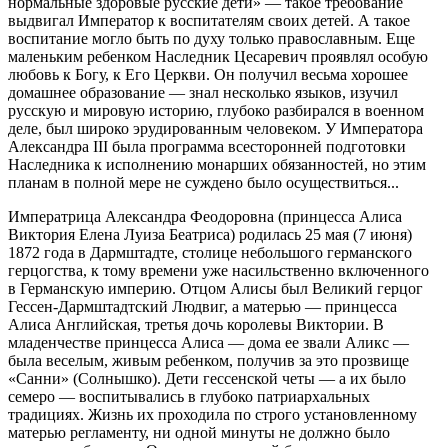
нормальные здоровые русские дети» — такое требование
выдвигал Император к воспитателям своих детей. А такое
воспитание могло быть по духу только православным. Еще
маленьким ребенком Наследник Цесаревич проявлял особую
любовь к Богу, к Его Церкви. Он получил весьма хорошее
домашнее образование — знал несколько языков, изучил
русскую и мировую историю, глубоко разбирался в военном
деле, был широко эрудированным человеком. У Императора
Александра III была программа всесторонней подготовки
Наследника к исполнению монарших обязанностей, но этим
планам в полной мере не суждено было осуществиться...
Императрица Александра Феодоровна (принцесса Алиса
Виктория Елена Луиза Беатриса) родилась 25 мая (7 июня)
1872 года в Дармштадте, столице небольшого германского
герцогства, к тому времени уже насильственно включенного
в Германскую империю. Отцом Алисы был Великий герцог
Гессен-Дармштадтский Людвиг, а матерью — принцесса
Алиса Английская, третья дочь королевы Виктории. В
младенчестве принцесса Алиса — дома ее звали Аликc —
была веселым, живым ребенком, получив за это прозвище
«Санни» (Солнышко). Дети гессенской четы — а их было
семеро — воспитывались в глубоко патриархальных
традициях. Жизнь их проходила по строго установленному
матерью регламенту, ни одной минуты не должно было