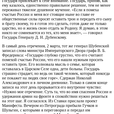
Государя привлекает к себе внимание. Государь, приняв, как
ему казалось, единственно правильное решение, тем не менее
переживал тяжелое душевное мучение. «Если я помеха
счастью России и меня все стоящие ныне во главе ее
общественные силы просят оставить трон и передать его сыну
и брату своему, то я готов это сделать, готов даже не только
царство, но и жизнь свою отдать за Родину. Я думаю, в этом
никто не сомневается из тех, кто меня знает», — говорил
Государь Генералу Д. Н. Дубенскому.
В самый день отречения, 2 марта, тот же генерал Шубенский
записал слова министра Императорского Двора графа В. Б.
Фредерикса: «Государю глубоко грустно, что его считают
помехой счастью России, что его нашли нужным просить
оставить трон. Его волновала мысль о семье, которая
оставалась в Царском Селе одна, дети больны. Государь
страшно страдает, но ведь он такой человек, который никогда
не покажет на людях свое горе». Сдержан Николай
Александрович и в личном дневнике. Только в самом конце
записи на этот день прорывается его внутренне чувство:
«Нужно мое отречение. Суть та, что во имя спасения России и
удержания армии на фронте в спокойствии нужно решиться
на этот шаг. Я согласился. Из Ставки прислали проект
Манифеста. Вечером из Петрограда прибыли Гучков и
Шульгин, с которыми я переговорил и передал им