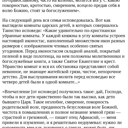
по-православному, часто на коленях, молится Богу. С какою
покорностью, кротостью, смирением, всецело предав себя в
волю Божию, стоят за богослужением».
На следующий день вся семья исповедовалась. Вот как
выглядели комнаты царских детей, в которых совершалось
Таинство исповеди: «Какие удивительно по-христиански
убранные комнаты. У каждой княжны в углу комнаты устроен
настоящий иконостас, наполненный множеством икон разных
размеров с изображением чтимых особенно святых
угодников. Перед иконостасом складной аналой, покрытый
пеленой в виде полотенца, на нем положены молитвенники и
богослужебные книги, а также Святое Евангелие и крест.
Убранство комнат и вся их обстановка представляют собой
невинное, не знающее житейской грязи, чистое, непорочное
детство. Для выслушивания молитв перед исповедью все
четверо детей были в одной комнате...»
«Впечатление [от исповеди] получилось такое: дай, Господи,
чтобы и все дети нравственно были так высоки, как дети
бывшего Царя. Такое незлобие, смирение, покорность
родительской воле, преданность безусловная воле Божией,
чистота в помышлениях и полное незнание земной грязи —
страстной и греховной, — пишет отец Афанасий, — меня
привели в изумление, и я решительно недоумевал: нужно ли
напоминать мне как духовнику о грехах, может быть, им