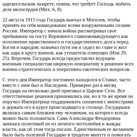
царскосельском лазарете, помня, что требует Господь любить
дела милосердия (Мих. 6, 8).
22 августа 1915 года Государь выехал в Могилев, чтобы
принять на себя командование всеми вооруженными силами
России. Император с начала войны рассматривал свое
пребывание на посту Верховного главнокомандующего как
исполнение нравственного и государственного долга перед
Богом и народом: назначал пути им и сидел во главе и жил
как царь в кругу воинов, как утешитель плачущих (Иов 29,
25). Впрочем, Государь всегда предоставлял ведущим
военным специалистам широкую инициативу в решении всех
военно-стратегических и оперативно-тактических вопросов.
С этого дня Император постоянно находился в Ставке, часто
вместе с ним был и Наследник. Примерно раз в месяц
Государь на несколько дней приезжал в Царское Село. Все
ответственные решения принимались им, но в то же время он
поручил Императрице поддерживать сношения с министрами
и держать его в курсе происходящего в столице. Государыня
являлась самым близким ему человеком, на которого всегда
можно было положиться. Сама Александра Феодоровна
занялась политикой не из личного честолюбия и жажды
власти, как об этом тогда писали. Единственным ее желанием
было быть полезной Государю в трудную минуту и помогать