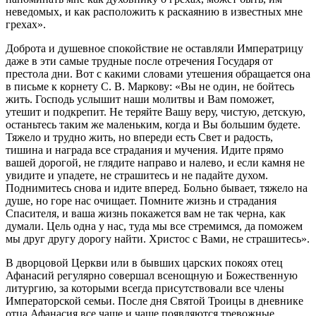
неведомых, и как расположить к раскаянию в известных мне
грехах».
Доброта и душевное спокойствие не оставляли Императрицу
даже в эти самые трудные после отречения Государя от
престола дни. Вот с какими словами утешения обращается она
в письме к корнету С. В. Маркову: «Вы не один, не бойтесь
жить. Господь услышит наши молитвы и Вам поможет,
утешит и подкрепит. Не теряйте Вашу веру, чистую, детскую,
останьтесь таким же маленьким, когда и Вы большим будете.
Тяжело и трудно жить, но впереди есть Свет и радость,
тишина и награда все страдания и мучения. Идите прямо
вашей дорогой, не глядите направо и налево, и если камня не
увидите и упадете, не страшитесь и не падайте духом.
Поднимитесь снова и идите вперед. Больно бывает, тяжело на
душе, но горе нас очищает. Помните жизнь и страдания
Спасителя, и ваша жизнь покажется вам не так черна, как
думали. Цель одна у нас, туда мы все стремимся, да поможем
мы друг другу дорогу найти. Христос с Вами, не страшитесь».
В дворцовой Церкви или в бывших царских покоях отец
Афанасий регулярно совершал всенощную и Божественную
литургию, за которыми всегда присутствовали все члены
Императорской семьи. После дня Святой Троицы в дневнике
отца Афанасия все чаще и чаще появляются тревожные