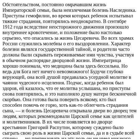
Обстоятельством, постоянно омрачавшим жизнь
Императорской семьи, была неизлечимая болезнь Наследника.
Приступы гемофилии, во время которых ребенок испытывал
тяжкие страдания, повторялись неоднократно. В сентябре
1912 года вследствие неосторожного движения произошло
внутреннее кровотечение, и положение было настолько
серьезно, что опасались за жизнь Цесаревича. Во всех храмах
России служились молебны о его выздоровлении. Характер
болезни являлся государственной тайной, и родители часто
должны были скрывать переживаемые ими чувства, участвуя
в обычном распорядке дворцовой жизни. Императрица
хорошо понимала, что медицина была здесь бессильна. Но
ведь для Бога нет ничего невозможного! Будучи глубоко
верующей, она всей душой предавалась усердной молитве в
чаянии чудесного исцеления. Подчас, когда ребенок был
здоров, ей казалось, что ее молитва услышана, но приступы
снова повторялись, и это наполняло душу матери бесконечной
скорбью. Она готова была поверить всякому, кто был
способен помочь ее горю, хоть как-то облегчить страдания
сына, — и болезнь Цесаревича открывала двери во дворец тем
людям, которых рекомендовали Царской семье как целителей
и молитвенников. В их числе появляется во дворце
крестьянин Григорий Распутин, которому суждено было
сыграть свою роль в жизни Царской семьи, да и в судьбе всей
страны — но претендовать на эту роль он не имел никакого