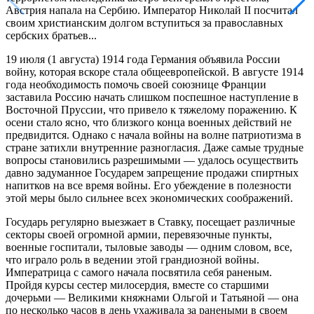
Австрия напала на Сербию. Император Николай II посчитал
своим христианским долгом вступиться за православных
сербских братьев...
19 июля (1 августа) 1914 года Германия объявила России
войну, которая вскоре стала общеевропейской. В августе 1914
года необходимость помочь своей союзнице Франции
заставила Россию начать слишком поспешное наступление в
Восточной Пруссии, что привело к тяжелому поражению. К
осени стало ясно, что близкого конца военных действий не
предвидится. Однако с начала войны на волне патриотизма в
стране затихли внутренние разногласия. Даже самые трудные
вопросы становились разрешимыми — удалось осуществить
давно задуманное Государем запрещение продажи спиртных
напитков на все время войны. Его убеждение в полезности
этой меры было сильнее всех экономических соображений.
Государь регулярно выезжает в Ставку, посещает различные
секторы своей огромной армии, перевязочные пункты,
военные госпитали, тыловые заводы — одним словом, все,
что играло роль в ведении этой грандиозной войны.
Императрица с самого начала посвятила себя раненым.
Пройдя курсы сестер милосердия, вместе со старшими
дочерьми — Великими княжнами Ольгой и Татьяной — она
по несколько часов в день ухаживала за ранеными в своем