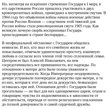
Но, несмотря на искреннее стремление Государя к I миру, в
его царствование России пришлось участвовать в двух
кровопролитных войнах, приведших к внутренним смутам. В
1904 году без объявления войны начала военные действия
против России Япония — следствием этой тяжелой для
России войны стала революционная смута 1905 года. Как
великую личную скорбь воспринимал Государь
происходившие в стране беспорядки...
В неофициальной обстановке с Государем общались
немногие. И все, кто знал его семейную жизнь не
понаслышке, отмечали удивительную простоту, взаимную
любовь и согласие всех членов этой тесно сплоченной семьи.
Центром ее был Алексей Николаевич, на нем
сосредотачивались все привязанности, все надежды. По
отношению к матери дети были полны уважения и
предупредительности. Когда Императрице нездоровилось,
дочери устраивали поочередное дежурство при матери, и та
из них, которая в этот день несла дежурство, безвыходно
оставалась при ней. Отношения детей с Государем были
трогательны — он был для них одновременно царем, отцом и
товарищем; чувства их видоизменялись в зависимости от
обстоятельств, переходя от почти религиозного поклонения
до полной доверчивости и самой сердечной дружбы.