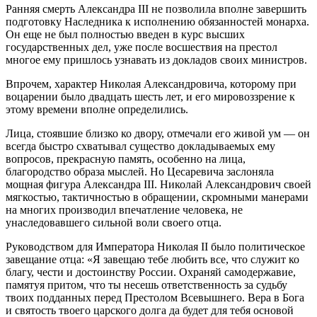
Ранняя смерть Александра III не позволила вполне завершить
подготовку Наследника к исполнению обязанностей монарха.
Он еще не был полностью введен в курс высших
государственных дел, уже после восшествия на престол
многое ему пришлось узнавать из докладов своих министров.
Впрочем, характер Николая Александровича, которому при
воцарении было двадцать шесть лет, и его мировоззрение к
этому времени вполне определились.
Лица, стоявшие близко ко двору, отмечали его живой ум — он
всегда быстро схватывал существо докладываемых ему
вопросов, прекрасную память, особенно на лица,
благородство образа мыслей. Но Цесаревича заслоняла
мощная фигура Александра III. Николай Александрович своей
мягкостью, тактичностью в обращении, скромными манерами
на многих производил впечатление человека, не
унаследовавшего сильной воли своего отца.
Руководством для Императора Николая II было политическое
завещание отца: «Я завещаю тебе любить все, что служит ко
благу, чести и достоинству России. Охраняй самодержавие,
памятуя притом, что ты несешь ответственность за судьбу
твоих подданных перед Престолом Всевышнего. Вера в Бога
и святость твоего царского долга да будет для тебя основой