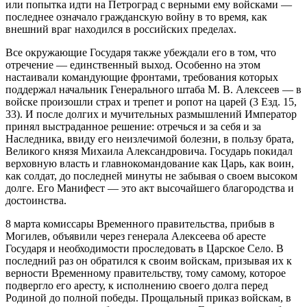
или попытка идти на Петроград с верными ему войсками —
последнее означало гражданскую войну в то время, как
внешний враг находился в российских пределах.
Все окружающие Государя также убеждали его в том, что
отречение — единственный выход. Особенно на этом
настаивали командующие фронтами, требования которых
поддержал начальник Генерального штаба М. В. Алексеев — в
войске произошли страх и трепет и ропот на царей (3 Езд. 15,
33). И после долгих и мучительных размышлений Император
принял выстраданное решение: отречься и за себя и за
Наследника, ввиду его неизлечимой болезни, в пользу брата,
Великого князя Михаила Александровича. Государь покидал
верховную власть и главнокомандование как Царь, как воин,
как солдат, до последней минуты не забывая о своем высоком
долге. Его Манифест — это акт высочайшего благородства и
достоинства.
8 марта комиссары Временного правительства, прибыв в
Могилев, объявили через генерала Алексеева об аресте
Государя и необходимости проследовать в Царское Село. В
последний раз он обратился к своим войскам, призывая их к
верности Временному правительству, тому самому, которое
подвергло его аресту, к исполнению своего долга перед
Родиной до полной победы. Прощальный приказ войскам, в