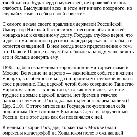
твоей жизни. Будь тверд и мужествен, не проявляй никогда
слабости. Выслушивай всех, в этом нет ничего позорного, но
слушайся самого себя и своей совести».
С самого начала своего правления державой Российской
Император Николай II относился к несению обязанностей
монарха как к священному долгу. Государь глубоко верил, что
и для стомиллионного русского народа царская власть была и
остается священной. В нем всегда жило представление о том,
что Царю и Царице следует быть ближе к народу, чаще видеть
его и больше доверять ему.
1896 год был ознаменован коронационными торжествами в
Москве. Венчание на царство — важнейшее событие в жизни
монарха, в особенности когда он проникнут глубокой верой в
свое призвание. Над царской четой было совершено Таинство
миропомазания — в знак того, что как нет выше, так и нет
труднее на земле царской власти, нет бремени тяжелее
царского служения, Господь... даст крепость царем нашим (1
Цар. 2,10). С этого мгновения Государь почувствовал себя
подлинным Помазанником Божиим. С детства обрученный
России, он в этот день как бы повенчался с ней.
К великой скорби Государя, торжества в Москве были
омрачены катастрофой на Ходынском поле: в ожидавшей