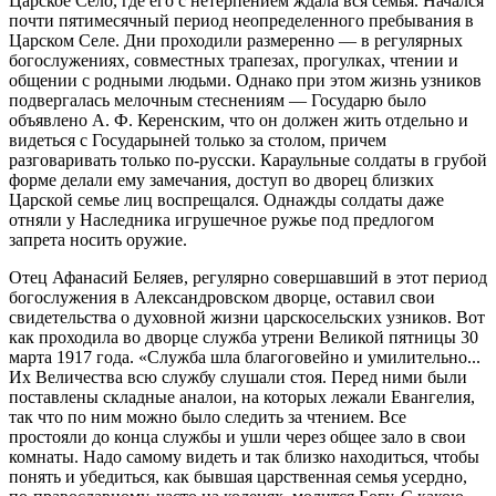
Царское Село, где его с нетерпением ждала вся семья. Начался
почти пятимесячный период неопределенного пребывания в
Царском Селе. Дни проходили размеренно — в регулярных
богослужениях, совместных трапезах, прогулках, чтении и
общении с родными людьми. Однако при этом жизнь узников
подвергалась мелочным стеснениям — Государю было
объявлено А. Ф. Керенским, что он должен жить отдельно и
видеться с Государыней только за столом, причем
разговаривать только по-русски. Караульные солдаты в грубой
форме делали ему замечания, доступ во дворец близких
Царской семье лиц воспрещался. Однажды солдаты даже
отняли у Наследника игрушечное ружье под предлогом
запрета носить оружие.
Отец Афанасий Беляев, регулярно совершавший в этот период
богослужения в Александровском дворце, оставил свои
свидетельства о духовной жизни царскосельских узников. Вот
как проходила во дворце служба утрени Великой пятницы 30
марта 1917 года. «Служба шла благоговейно и умилительно...
Их Величества всю службу слушали стоя. Перед ними были
поставлены складные аналои, на которых лежали Евангелия,
так что по ним можно было следить за чтением. Все
простояли до конца службы и ушли через общее зало в свои
комнаты. Надо самому видеть и так близко находиться, чтобы
понять и убедиться, как бывшая царственная семья усердно,