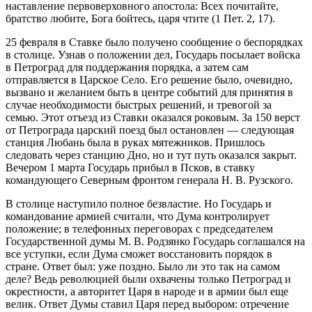
наставление первоверховного апостола: Всех почитайте,
братство любите, Бога бойтесь, царя чтите (1 Пет. 2, 17).
25 февраля в Ставке было получено сообщение о беспорядках
в столице. Узнав о положении дел, Государь посылает войска
в Петроград для поддержания порядка, а затем сам
отправляется в Царское Село. Его решение было, очевидно,
вызвано и желанием быть в центре событий для принятия в
случае необходимости быстрых решений, и тревогой за
семью. Этот отъезд из Ставки оказался роковым. За 150 верст
от Петрограда царский поезд был остановлен — следующая
станция Любань была в руках мятежников. Пришлось
следовать через станцию Дно, но и тут путь оказался закрыт.
Вечером 1 марта Государь прибыл в Псков, в ставку
командующего Северным фронтом генерала Н. В. Рузского.
В столице наступило полное безвластие. Но Государь и
командование армией считали, что Дума контролирует
положение; в телефонных переговорах с председателем
Государственной думы М. В. Родзянко Государь соглашался на
все уступки, если Дума сможет восстановить порядок в
стране. Ответ был: уже поздно. Было ли это так на самом
деле? Ведь революцией были охвачены только Петроград и
окрестности, а авторитет Царя в народе и в армии был еще
велик. Ответ Думы ставил Царя перед выбором: отречение