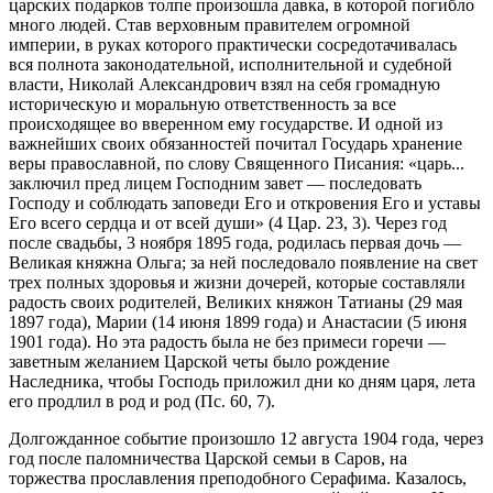
царских подарков толпе произошла давка, в которой погибло
много людей. Став верховным правителем огромной
империи, в руках которого практически сосредотачивалась
вся полнота законодательной, исполнительной и судебной
власти, Николай Александрович взял на себя громадную
историческую и моральную ответственность за все
происходящее во вверенном ему государстве. И одной из
важнейших своих обязанностей почитал Государь хранение
веры православной, по слову Священного Писания: «царь...
заключил пред лицем Господним завет — последовать
Господу и соблюдать заповеди Его и откровения Его и уставы
Его всего сердца и от всей души» (4 Цар. 23, 3). Через год
после свадьбы, 3 ноября 1895 года, родилась первая дочь —
Великая княжна Ольга; за ней последовало появление на свет
трех полных здоровья и жизни дочерей, которые составляли
радость своих родителей, Великих княжон Татианы (29 мая
1897 года), Марии (14 июня 1899 года) и Анастасии (5 июня
1901 года). Но эта радость была не без примеси горечи —
заветным желанием Царской четы было рождение
Наследника, чтобы Господь приложил дни ко дням царя, лета
его продлил в род и род (Пс. 60, 7).
Долгожданное событие произошло 12 августа 1904 года, через
год после паломничества Царской семьи в Саров, на
торжества прославления преподобного Серафима. Казалось,