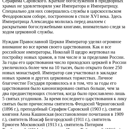
Серафима Саровского. Краткие богослужения в придворных
храмах не удовлетворяли уже Императора и Императрицу.
Специально для них совершались службы в царскосельском
Феодоровском соборе, построенном в стиле XVI века. Здесь
Императрица Александра молилась перед аналоем с
раскрытыми богослужебными книгами, внимательно следя за
ходом церковной службы.
Нуждам Православной Церкви Император уделял огромное
внимание во все время своего царствования. Как и все
российские императоры, Николай II щедро жертвовал на
постройку новых храмов, в том числе и за пределами России.
За годы его царствования число приходских церквей в России
увеличилось более чем на 10 тысяч, было открыто более 250
новых монастырей. Император сам участвовал в закладке
новых храмов и других церковных торжествах. Личное
благочестие Государя проявилось и в том, что за годы его
царствования было канонизировано святых больше, чем за
два предшествующих столетия, когда было прославлено лишь
5 святых угодников. За время последнего царствования к лику
святых были причислены святитель Феодосий Черниговский
(1896 г.), преподобный Серафим Саровский (1903 г.), святая
княгиня Анна Кашинская (восстановление почитания в 1909
г.), святитель Иоасаф Белгородский (1911 г.), святитель
Ермоген Московский (1913 г.), святитель Питирим