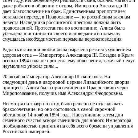
1894 году, непоколебимую решимость сына, обычно мягкого и
даже робкого в общении с отцом, Император Александр III
дает благословение на брак. Единственным препятствием
оставался переход в Православие — по российским законам
невеста Наследника российского престола должна быть
православной. Протестантка по воспитанию, Алиса была
убеждена в истинности своего исповедания и поначалу
смущалась необходимостью перемены вероисповедания.
Радость взаимной любви была омрачена резким ухудшением
здоровья отца — Императора Александра III. Поездка в Крым
осенью 1894 года не принесла ему облегчения, тяжелый недуг
неумолимо уносил силы...
20 октября Император Александр III скончался. На
следующий день в дворцовой церкви Ливадийского дворца
принцесса Алиса была присоединена к Православию через
Миропомазание, получив имя Александры Феодоровны.
Несмотря на траур по отцу, было решено не откладывать
бракосочетание, но оно состоялось в самой скромной
обстановке 14 ноября 1894 года. Наступившие затем дни
семейного счастья вскоре сменились для нового Императора
необходимостью принятия на себя всего бремени управления
Российской империей.