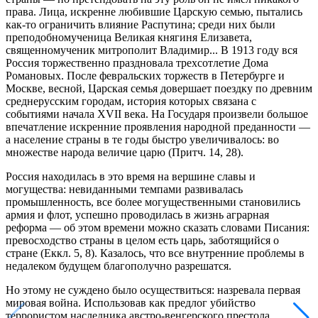
права. Лица, искренне любившие Царскую семью, пытались
как-то ограничить влияние Распутина; среди них были
преподобномученица Великая княгиня Елизавета,
священномученик митрополит Владимир... В 1913 году вся
Россия торжественно праздновала трехсотлетие Дома
Романовых. После февральских торжеств в Петербурге и
Москве, весной, Царская семья довершает поездку по древним
среднерусским городам, история которых связана с
событиями начала XVII века. На Государя произвели большое
впечатление искренние проявления народной преданности —
а население страны в те годы быстро увеличивалось: во
множестве народа величие царю (Притч. 14, 28).
Россия находилась в это время на вершине славы и
могущества: невиданными темпами развивалась
промышленность, все более могущественными становились
армия и флот, успешно проводилась в жизнь аграрная
реформа — об этом времени можно сказать словами Писания:
превосходство страны в целом есть царь, заботящийся о
стране (Еккл. 5, 8). Казалось, что все внутренние проблемы в
недалеком будущем благополучно разрешатся.
Но этому не суждено было осуществиться: назревала первая
мировая война. Использовав как предлог убийство
террористом наследника австро-венгерского престола,