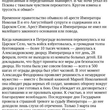
подписанный и переделанный Манифест. В час ночи уехал из
Пскова с тяжелым чувством пережитого. Кругом измена и
трусость и обман!»
Временное правительство объявило об аресте Императора
Николая II и его Августейшей супруги и содержании их в
Царском Селе. Арест Императора и Императрицы не имел ни
малейшего законного основания или повода.
Когда начавшиеся в Петрограде волнения перекинулись и на
Царское Село, часть войск взбунтовалась, и громадная толпа
бунтовщиков — более 10 тысяч человек — двинулась к
Александровскому дворцу. Императрица в тот день, 28
февраля, почти не выходила из комнаты больных детей. Ей
докладывали, что будут приняты все меры для безопасности
дворца. Но толпа была уже совсем близко — всего в 500
шагах от ограды дворца был убит часовой. В этот момент
Александра Феодоровна проявляет решимость и незаурядное
мужество — вместе с Великой княжной Марией Николаевной
она обходит ряды верных ей солдат, занявших оборону вокруг
дворца и уже готовых к бою. Она убеждает их договориться с
восставшими и не проливать крови. К счастью, в этот момент
благоразумие возобладало. Последующие дни Государыня
провела в страшной тревоге за судьбу Императора — до нее
доходили лишь слухи об отречении. Только 3 марта она