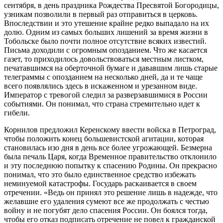
сентября, в день праздника Рождества Пресвятой Богородицы,
узникам позволили в первый раз отправиться в церковь.
Впоследствии и это утешение крайне редко выпадало на их
долю. Одним из самых больших лишений за время жизни в
Тобольске было почти полное отсутствие всяких известий.
Письма доходили с огромным опозданием. Что же касается
газет, то приходилось довольствоваться местным листком,
печатавшимся на оберточной бумаге и дававшим лишь старые
телеграммы с опозданием на несколько дней, да и те чаще
всего появлялись здесь в искаженном и урезанном виде.
Император с тревогой следил за разверзавшимися в России
событиями. Он понимал, что страна стремительно идет к
гибели.
Корнилов предложил Керенскому ввести войска в Петроград,
чтобы положить конец большевистской агитации, которая
становилась изо дня в день все более угрожающей. Безмерна
была печаль Царя, когда Временное правительство отклонило
и эту последнюю попытку к спасению Родины. Он прекрасно
понимал, что это было единственное средство избежать
неминуемой катастрофы. Государь раскаивается в своем
отречении. «Ведь он принял это решение лишь в надежде, что
желавшие его удаления сумеют все же продолжать с честью
войну и не погубят дело спасения России. Он боялся тогда,
чтобы его отказ подписать отречение не повел к гражданской