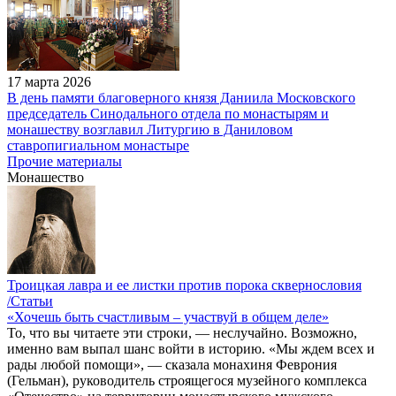
17 марта 2026
В день памяти благоверного князя Даниила Московского
председатель Синодального отдела по монастырям и
монашеству возглавил Литургию в Даниловом
ставропигиальном монастыре
Прочие материалы
Монашество
Троицкая лавра и ее листки против порока сквернословия
/Статьи
«Хочешь быть счастливым – участвуй в общем деле»
То, что вы читаете эти строки, — неслучайно. Возможно,
именно вам выпал шанс войти в историю. «Мы ждем всех и
рады любой помощи», — сказала монахиня Феврония
(Гельман), руководитель строящегося музейного комплекса