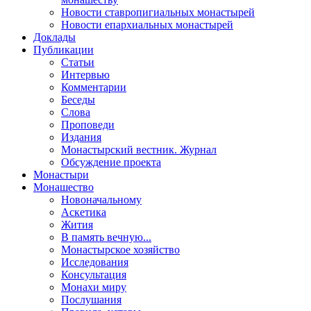
Новости ставропигиальных монастырей
Новости епархиальных монастырей
Доклады
Публикации
Статьи
Интервью
Комментарии
Беседы
Слова
Проповеди
Издания
Монастырский вестник. Журнал
Обсуждение проекта
Монастыри
Монашество
Новоначальному
Аскетика
Жития
В память вечную...
Монастырское хозяйство
Исследования
Консультация
Монахи миру
Послушания