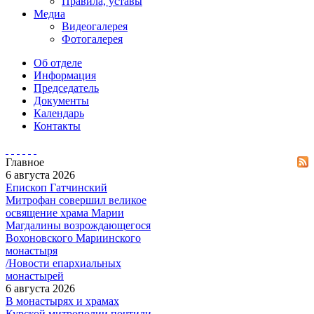
Правила, уставы
Медиа
Видеогалерея
Фотогалерея
Об отделе
Информация
Председатель
Документы
Календарь
Контакты
Главное
6 августа 2026
Епископ Гатчинский
Митрофан совершил великое
освящение храма Марии
Магдалины возрождающегося
Вохоновского Мариинского
монастыря
/Новости епархиальных
монастырей
6 августа 2026
В монастырях и храмах
Курской митрополии почтили