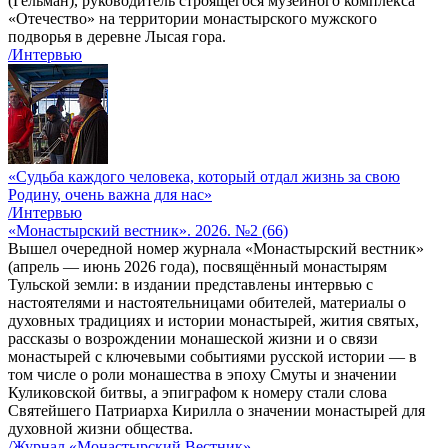
(Гельман), руководитель строящегося музейного комплекса
«Отечество» на территории монастырского мужского
подворья в деревне Лысая гора.
/Интервью
«Судьба каждого человека, который отдал жизнь за свою
Родину, очень важна для нас»
/Интервью
«Монастырский вестник». 2026. №2 (66)
Вышел очередной номер журнала «Монастырский вестник»
(апрель — июнь 2026 года), посвящённый монастырям
Тульской земли: в издании представлены интервью с
настоятелями и настоятельницами обителей, материалы о
духовных традициях и истории монастырей, жития святых,
рассказы о возрождении монашеской жизни и о связи
монастырей с ключевыми событиями русской истории — в
том числе о роли монашества в эпоху Смуты и значении
Куликовской битвы, а эпиграфом к номеру стали слова
Святейшего Патриарха Кирилла о значении монастырей для
духовной жизни общества.
/Журнал «Монастырский Вестник»