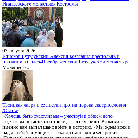
Ипатьевского монастыря Костромы
07 августа 2026
Епископ Бузулукский Алексий возглавил престольный
праздник в Спасо-Преображенском Бузулукском монастыре
Монашество
Троицкая лавра и ее листки против порока сквернословия
/Статьи
«Хочешь быть счастливым – участвуй в общем деле»
То, что вы читаете эти строки, — неслучайно. Возможно,
именно вам выпал шанс войти в историю. «Мы ждем всех и
рады любой помощи», — сказала монахиня Феврония