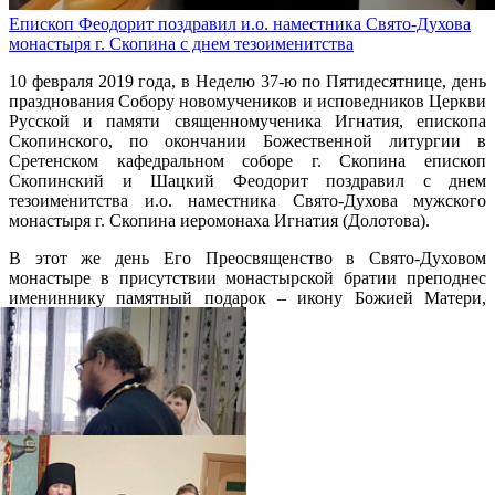
Епископ Феодорит поздравил и.о. наместника Свято-Духова
монастыря г. Скопина с днем тезоименитства
10 февраля 2019 года, в Неделю 37-ю по Пятидесятнице, день
празднования Собору новомучеников и исповедников Церкви
Русской и памяти священномученика Игнатия, епископа
Скопинского, по окончании Божественной литургии в
Сретенском кафедральном соборе г. Скопина епископ
Скопинский и Шацкий Феодорит поздравил с днем
тезоименитства и.о. наместника Свято-Духова мужского
монастыря г. Скопина иеромонаха Игнатия (Долотова).
В этот же день Его Преосвященство в Свято-Духовом
монастыре в присутствии монастырской братии преподнес
имениннику памятный подарок – икону Божией Матери,
именуемую «Одигитрия».
Распечатать
Фото