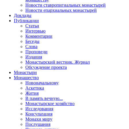
Новости ставропигиальных монастырей
Новости епархиальных монастырей
Доклады
Публикации
Статьи
Интервью
Комментарии
Беседы
Слова
Проповеди
Издания
Монастырский вестник. Журнал
Обсуждение проекта
Монастыри
Монашество
Новоначальному
Аскетика
Жития
В память вечную...
Монастырское хозяйство
Исследования
Консультация
Монахи миру
Послушания