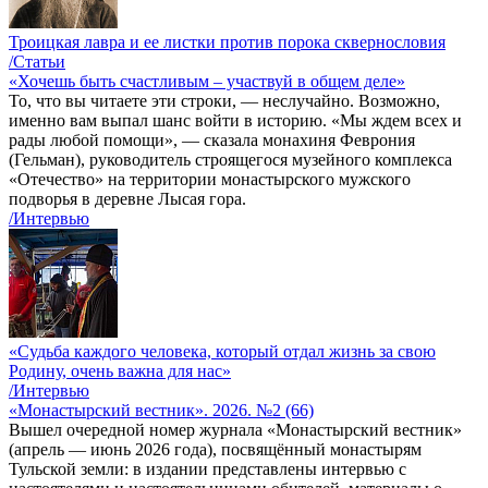
Троицкая лавра и ее листки против порока сквернословия
/Статьи
«Хочешь быть счастливым – участвуй в общем деле»
То, что вы читаете эти строки, — неслучайно. Возможно,
именно вам выпал шанс войти в историю. «Мы ждем всех и
рады любой помощи», — сказала монахиня Феврония
(Гельман), руководитель строящегося музейного комплекса
«Отечество» на территории монастырского мужского
подворья в деревне Лысая гора.
/Интервью
«Судьба каждого человека, который отдал жизнь за свою
Родину, очень важна для нас»
/Интервью
«Монастырский вестник». 2026. №2 (66)
Вышел очередной номер журнала «Монастырский вестник»
(апрель — июнь 2026 года), посвящённый монастырям
Тульской земли: в издании представлены интервью с