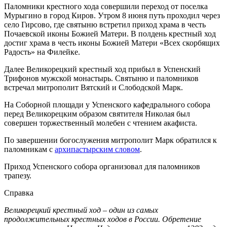
Паломники крестного хода совершили переход от поселка
Мурыгино в город Киров. Утром 8 июня путь проходил через
село Гирсово, где святыню встретил приход храма в честь
Почаевской иконы Божией Матери. В полдень крестный ход
достиг храма в честь иконы Божией Матери «Всех скорбящих
Радость» на Филейке.
Далее Великорецкий крестный ход прибыл в Успенский
Трифонов мужской монастырь. Святыню и паломников
встречал митрополит Вятский и Слободской Марк.
На Соборной площади у Успенского кафедрального собора
перед Великорецким образом святителя Николая был
совершен торжественный молебен с чтением акафиста.
По завершении богослужения митрополит Марк обратился к
паломникам с
архипастырским словом
.
Приход Успенского собора организовал для паломников
трапезу.
Справка
Великорецкий крестный ход – один из самых
продолжительных крестных ходов в России. Обретение