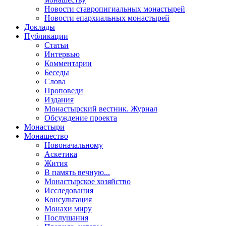
Новости ставропигиальных монастырей
Новости епархиальных монастырей
Доклады
Публикации
Статьи
Интервью
Комментарии
Беседы
Слова
Проповеди
Издания
Монастырский вестник. Журнал
Обсуждение проекта
Монастыри
Монашество
Новоначальному
Аскетика
Жития
В память вечную...
Монастырское хозяйство
Исследования
Консультация
Монахи миру
Послушания