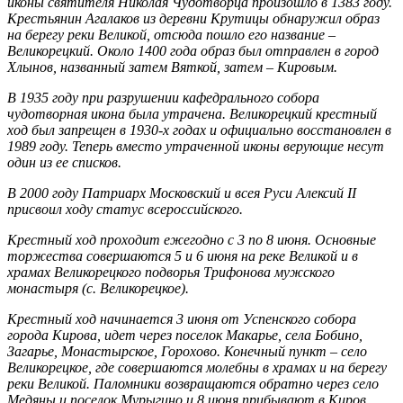
иконы святителя Николая Чудотворца произошло в 1383 году.
Крестьянин Агалаков из деревни Крутицы обнаружил образ
на берегу реки Великой, отсюда пошло его название –
Великорецкий. Около 1400 года образ был отправлен в город
Хлынов, названный затем Вяткой, затем – Кировым.
В 1935 году при разрушении кафедрального собора
чудотворная икона была утрачена. Великорецкий крестный
ход был запрещен в 1930-х годах и официально восстановлен в
1989 году. Теперь вместо утраченной иконы верующие несут
один из ее списков.
В 2000 году Патриарх Московский и всея Руси Алексий II
присвоил ходу статус всероссийского.
Крестный ход проходит ежегодно с 3 по 8 июня. Основные
торжества совершаются 5 и 6 июня на реке Великой и в
храмах Великорецкого подворья Трифонова мужского
монастыря (с. Великорецкое).
Крестный ход начинается 3 июня от Успенского собора
города Кирова, идет через поселок Макарье, села Бобино,
Загарье, Монастырское, Горохово. Конечный пункт – село
Великорецкое, где совершаются молебны в храмах и на берегу
реки Великой. Паломники возвращаются обратно через село
Медяны и поселок Мурыгино и 8 июня прибывают в Киров.