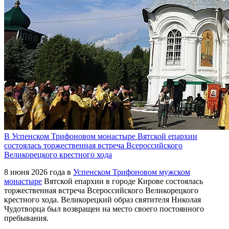
В Успенском Трифоновом монастыре Вятской епархии
состоялась торжественная встреча Всероссийского
Великорецкого крестного хода
8 июня 2026 года в
Успенском Трифоновом мужском
монастыре
Вятской епархии в городе Кирове состоялась
торжественная встреча Всероссийского Великорецкого
крестного хода. Великорецкий образ святителя Николая
Чудотворца был возвращен на место своего постоянного
пребывания.