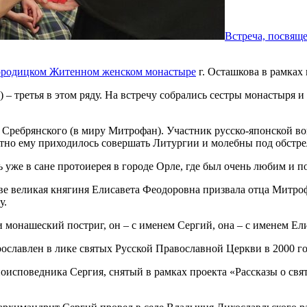
Встреча, посвящ
ородицком Житенном женском монастыре
г. Осташкова в рамках
 ‒ третья в этом ряду. На встречу собрались сестры монастыр
ия Сребрянского (в миру Митрофан). Участник русско-японской в
тно ему приходилось совершать Литургии и молебны под обстре
же в сане протоиерея в городе Орле, где был очень любим и п
великая княгиня Елисавета Феодоровна призвала отца Митрофан
у.
монашеский постриг, он – с именем Сергий, она – с именем Ели
славлен в лике святых Русской Православной Церкви в 2000 го
исповедника Сергия, снятый в рамках проекта «Рассказы о свя