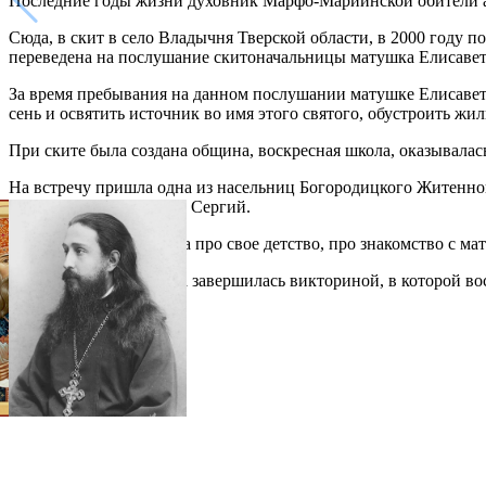
Последние годы жизни духовник Марфо-Мариинской обители ар
Сюда, в скит в село Владычня Тверской области, в 2000 году
переведена на послушание скитоначальницы матушка Елисавет
За время пребывания на данном послушании матушке Елисавете
сень и освятить источник во имя этого святого, обустроить жи
При ските была создана община, воскресная школа, оказывала
На встречу пришла одна из насельниц Богородицкого Житенног
преподобноисповедник Сергий.
Мать Фотина рассказала про свое детство, про знакомство с ма
Познавательная встреча завершилась викториной, в которой 