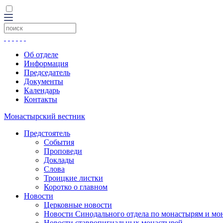
Об отделе
Информация
Председатель
Документы
Календарь
Контакты
Монастырский вестник
Предстоятель
События
Проповеди
Доклады
Слова
Троицкие листки
Коротко о главном
Новости
Церковные новости
Новости Синодального отдела по монастырям и мо
Новости ставропигиальных монастырей