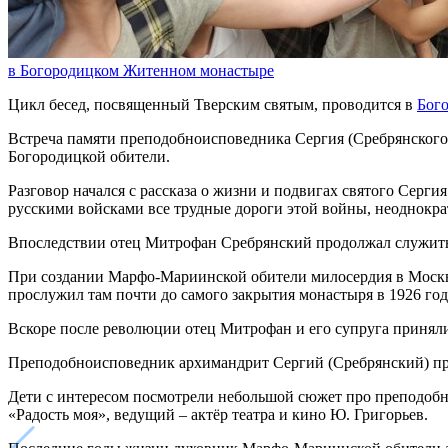
в Богородицком Житенном монастыре
Цикл бесед, посвященный Тверским святым, проводится в
Бог
Встреча памяти преподобноисповедника Сергия (Сребрянского)
Богородицкой обители.
Разговор начался с рассказа о жизни и подвигах святого Серг
русскими войсками все трудные дороги этой войны, неоднокра
Впоследствии отец Митрофан Сребрянский продолжал служить у
При создании Марфо-Мариинской обители милосердия в Москве 
прослужил там почти до самого закрытия монастыря в 1926 год
Вскоре после революции отец Митрофан и его супруга приняли 
Преподобноисповедник архимандрит Сергий (Сребрянский) про
Дети с интересом посмотрели небольшой сюжет про преподобно
«Радость моя», ведущий ‒ актёр театра и кино Ю. Григорьев.