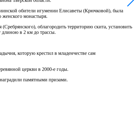
йона Тверской области.
риинской обители игумении Елисаветы (Крючковой), была
о женского монастыря.
 (Сребрянского), облагородить территорию скита, установить
 длиною в 2 км до трассы.
адычня, которую крестил в младенчестве сам
еревянной церкви в 2000-е годы.
 наградили памятными призами.