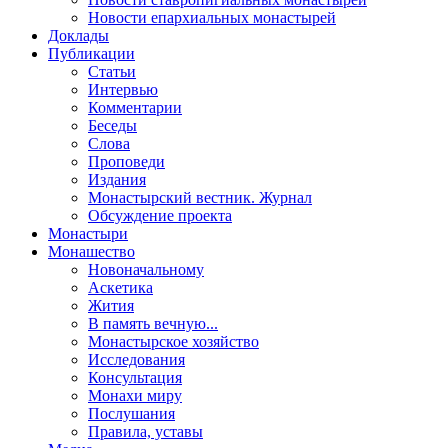
Новости епархиальных монастырей
Доклады
Публикации
Статьи
Интервью
Комментарии
Беседы
Слова
Проповеди
Издания
Монастырский вестник. Журнал
Обсуждение проекта
Монастыри
Монашество
Новоначальному
Аскетика
Жития
В память вечную...
Монастырское хозяйство
Исследования
Консультация
Монахи миру
Послушания
Правила, уставы