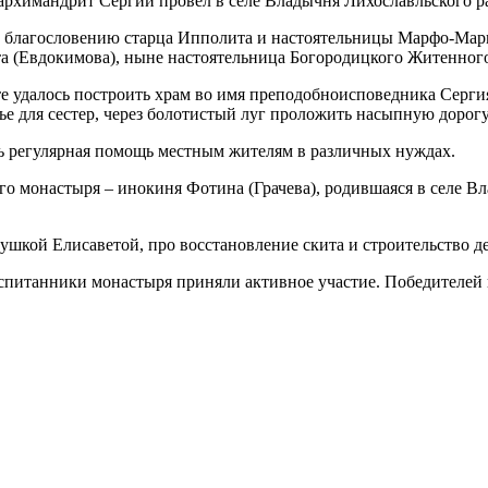
химандрит Сергий провел в селе Владычня Лихославльского ра
 по благословению старца Ипполита и настоятельницы Марфо-Ма
а (Евдокимова), ныне настоятельница Богородицкого Житенног
 удалось построить храм во имя преподобноисповедника Сергия
лье для сестер, через болотистый луг проложить насыпную дорогу
сь регулярная помощь местным жителям в различных нуждах.
о монастыря ‒ инокиня Фотина (Грачева), родившаяся в селе Вл
тушкой Елисаветой, про восстановление скита и строительство д
воспитанники монастыря приняли активное участие. Победителей