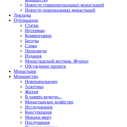
Новости ставропигиальных монастырей
Новости епархиальных монастырей
Доклады
Публикации
Статьи
Интервью
Комментарии
Беседы
Слова
Проповеди
Издания
Монастырский вестник. Журнал
Обсуждение проекта
Монастыри
Монашество
Новоначальному
Аскетика
Жития
В память вечную...
Монастырское хозяйство
Исследования
Консультация
Монахи миру
Послушания