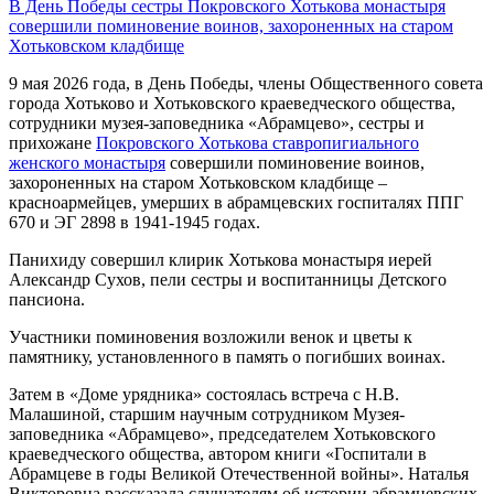
В День Победы сестры Покровского Хотькова монастыря
совершили поминовение воинов, захороненных на старом
Хотьковском кладбище
9 мая 2026 года, в День Победы, члены Общественного совета
города Хотьково и Хотьковского краеведческого общества,
сотрудники музея-заповедника «Абрамцево», сестры и
прихожане
Покровского Хотькова ставропигиального
женского монастыря
совершили поминовение воинов,
захороненных на старом Хотьковском кладбище –
красноармейцев, умерших в абрамцевских госпиталях ППГ
670 и ЭГ 2898 в 1941-1945 годах.
Панихиду совершил клирик Хотькова монастыря иерей
Александр Сухов, пели сестры и воспитанницы Детского
пансиона.
Участники поминовения возложили венок и цветы к
памятнику, установленного в память о погибших воинах.
Затем в «Доме урядника» состоялась встреча с Н.В.
Малашиной, старшим научным сотрудником Музея-
заповедника «Абрамцево», председателем Хотьковского
краеведческого общества, автором книги «Госпитали в
Абрамцеве в годы Великой Отечественной войны». Наталья
Викторовна рассказала слушателям об истории абрамцевских