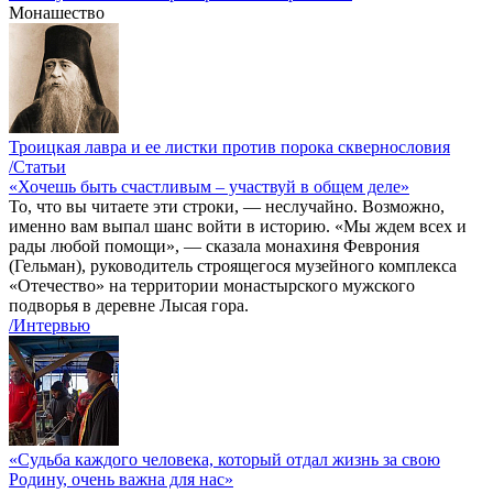
Монашество
Троицкая лавра и ее листки против порока сквернословия
/Статьи
«Хочешь быть счастливым – участвуй в общем деле»
То, что вы читаете эти строки, — неслучайно. Возможно,
именно вам выпал шанс войти в историю. «Мы ждем всех и
рады любой помощи», — сказала монахиня Феврония
(Гельман), руководитель строящегося музейного комплекса
«Отечество» на территории монастырского мужского
подворья в деревне Лысая гора.
/Интервью
«Судьба каждого человека, который отдал жизнь за свою
Родину, очень важна для нас»