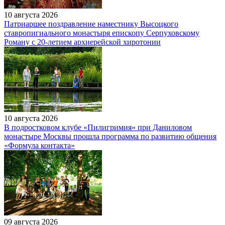
10 августа 2026
Патриаршее поздравление наместнику Высоцкого
ставропигиального монастыря епископу Серпуховскому
Роману с 20-летием архиерейской хиротонии
10 августа 2026
В подростковом клубе «Пилигримия» при Даниловом
монастыре Москвы прошла программа по развитию общения
«Формула контакта»
09 августа 2026