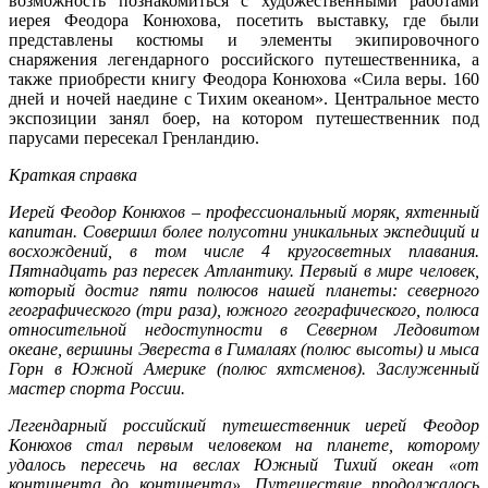
возможность познакомиться с художественными работами
иерея Феодора Конюхова, посетить выставку, где были
представлены костюмы и элементы экипировочного
снаряжения легендарного российского путешественника, а
также приобрести книгу Феодора Конюхова «Сила веры. 160
дней и ночей наедине с Тихим океаном». Центральное место
экспозиции занял боер, на котором путешественник под
парусами пересекал Гренландию.
Краткая справка
Иерей Феодор Конюхов – профессиональный моряк, яхтенный
капитан. Совершил более полусотни уникальных экспедиций и
восхождений, в том числе 4 кругосветных плавания.
Пятнадцать раз пересек Атлантику. Первый в мире человек,
который достиг пяти полюсов нашей планеты: северного
географического (три раза), южного географического, полюса
относительной недоступности в Северном Ледовитом
океане, вершины Эвереста в Гималаях (полюс высоты) и мыса
Горн в Южной Америке (полюс яхтсменов). Заслуженный
мастер спорта России.
Легендарный российский путешественник иерей Феодор
Конюхов стал первым человеком на планете, которому
удалось пересечь на веслах Южный Тихий океан «от
континента до континента». Путешествие продолжалось