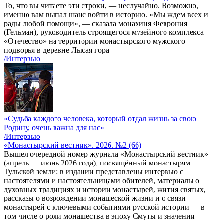
То, что вы читаете эти строки, — неслучайно. Возможно,
именно вам выпал шанс войти в историю. «Мы ждем всех и
рады любой помощи», — сказала монахиня Феврония
(Гельман), руководитель строящегося музейного комплекса
«Отечество» на территории монастырского мужского
подворья в деревне Лысая гора.
/Интервью
«Судьба каждого человека, который отдал жизнь за свою
Родину, очень важна для нас»
/Интервью
«Монастырский вестник». 2026. №2 (66)
Вышел очередной номер журнала «Монастырский вестник»
(апрель — июнь 2026 года), посвящённый монастырям
Тульской земли: в издании представлены интервью с
настоятелями и настоятельницами обителей, материалы о
духовных традициях и истории монастырей, жития святых,
рассказы о возрождении монашеской жизни и о связи
монастырей с ключевыми событиями русской истории — в
том числе о роли монашества в эпоху Смуты и значении