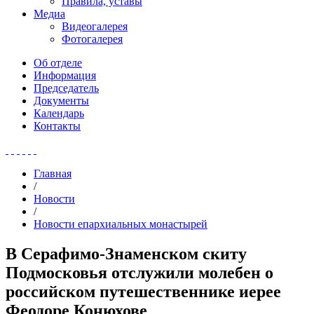
Правила, уставы
Медиа
Видеогалерея
Фотогалерея
Об отделе
Информация
Председатель
Документы
Календарь
Контакты
Главная
/
Новости
/
Новости епархиальных монастырей
В Серафимо-Знаменском скиту
Подмосковья отслужили молебен о
российском путешественнике иерее
Феодоре Конюхове