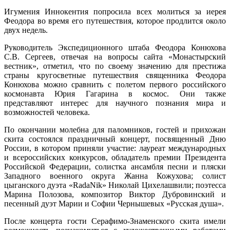
Игумения Иннокентия попросила всех молиться за иерея
Феодора во время его путешествия, которое продлится около
двух недель.
Руководитель Экспедиционного штаба Феодора Конюхова
С.В. Сергеев, отвечая на вопросы сайта «Монастырский
вестник», отметил, что по своему значению для престижа
страны кругосветные путешествия священника Феодора
Конюхова можно сравнить с полетом первого российского
космонавта Юрия Гагарина в космос. Они также
представляют интерес для научного познания мира и
возможностей человека.
По окончании молебна для паломников, гостей и прихожан
скита состоялся праздничный концерт, посвященный Дню
России, в котором приняли участие: лауреат международных
и всероссийских конкурсов, обладатель премии Президента
Российской Федерации, солистка ансамбля песни и пляски
Западного военного округа Жанна Кожухова; солист
цыганского дуэта «RadaNik» Николай Цихелашвили; поэтесса
Марина Полозова, композитор Виктор Дубровинский и
песенный дуэт Марии и Софии Чернышевых «Русская душа».
После концерта гости Серафимо-Знаменского скита имели