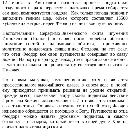
12 июня в Австралии начнется процесс подготовки
воздушного шара к перелету: в настоящее время собирается
сам шар, комплектуется гондола. Как только погода позволит
заполнить гелием шар, объем которого составляет 15500
кубических метров, иерей Феодор начнет свое путешествие.
Настоятельница Серафимо-Знаменского скита игумения
Иннокентия (Попова) в слове после молебна обратила
внимание гостей и паломников обители, приехавших
молитвенно поддержать священника Феодора, на тот факт,
что отец Феодор все свои путешествия совершает во славу
Божию. На борту шара будут находиться православные иконы,
в частности икона покровителя путешествующих святителя
Николая.
По словам матушки, путешественник, хотя и является
профессионалом высочайшего класса в своем деле и порой
ему приходится принимать решения на уровне открытий,
прежде всего, показывает миру своим подвигом действие
Промысла Божия в жизни человека. И это является главным в
его странствиях. Оставаясь наедине со стихией, отец Феодор
неизменно обращается за помощью к Богу. Путешествия отца
Феодора можно назвать духовным подвигом, а самого
батюшку – пастырем, который несет в своей душе Христа,
считает настоятельница скита.