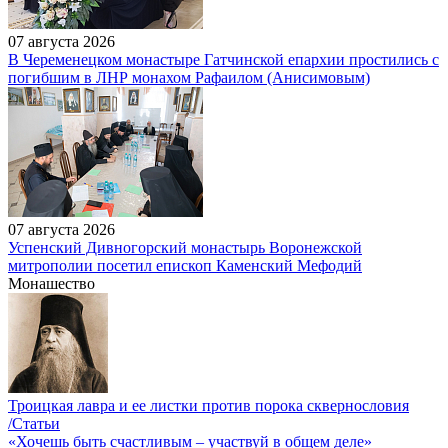
07 августа 2026
В Череменецком монастыре Гатчинской епархии простились с
погибшим в ЛНР монахом Рафаилом (Анисимовым)
07 августа 2026
Успенский Дивногорский монастырь Воронежской
митрополии посетил епископ Каменский Мефодий
Монашество
Троицкая лавра и ее листки против порока сквернословия
/Статьи
«Хочешь быть счастливым – участвуй в общем деле»