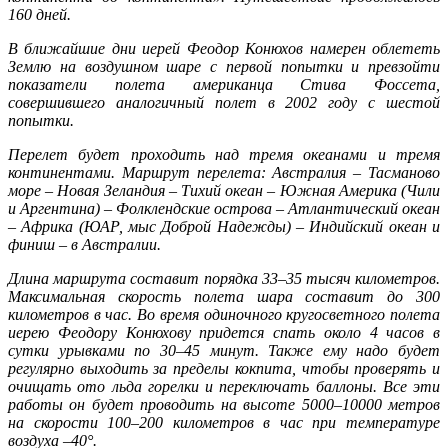
160 дней.
В ближайшие дни иерей Феодор Конюхов намерен облететь
Землю на воздушном шаре с первой попытки и превзойти
показатели полета американца Стива Фоссета,
совершившего аналогичный полет в 2002 году с шестой
попытки.
Перелет будет проходить над тремя океанами и тремя
континентами. Маршрут перелета: Австралия – Тасманово
море – Новая Зеландия – Тихий океан – Южная Америка (Чили
и Аргентина) – Фолклендские острова – Атлантический океан
– Африка (ЮАР, мыс Доброй Надежды) – Индийский океан и
финиш – в Австралии.
Длина маршрута составит порядка 33–35 тысяч километров.
Максимальная скорость полета шара составит до 300
километров в час. Во время одиночного кругосветного полета
иерею Феодору Конюхову придется спать около 4 часов в
сутки урывками по 30–45 минут. Также ему надо будет
регулярно выходить за пределы кокпита, чтобы проверять и
очищать ото льда горелки и переключать баллоны. Все эти
работы он будет проводить на высоте 5000–10000 метров
на скорости 100–200 километров в час при температуре
воздуха –40°.