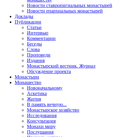
Новости ставропигиальных монастырей
Новости епархиальных монастырей
Доклады
Публикации
Статьи
Интервью
Комментарии
Беседы
Слова
Проповеди
Издания
Монастырский вестник. Журнал
Обсуждение проекта
Монастыри
Монашество
Новоначальному
Аскетика
Жития
В память вечную...
Монастырское хозяйство
Исследования
Консультация
Монахи миру
Послушания