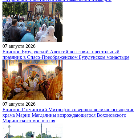
07 августа 2026
Епископ Бузулукский Алексий возглавил престольный
праздник в Спасо-Преображенском Бузулукском монастыре
07 августа 2026
Епископ Гатчинский Митрофан совершил великое освящение
храма Марии Магдалины возрождающегося Вохоновского
Мариинского монастыря