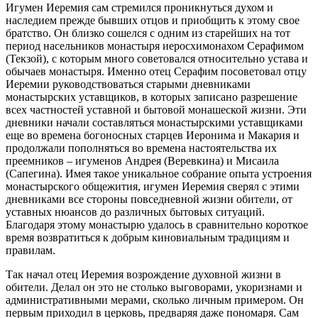
Игумен Иеремия сам стремился проникнуться духом и
наследием прежде бывших отцов и приобщить к этому свое
братство. Он близко сошелся с одним из старейших на тот
период насельников монастыря иеросхимонахом Серафимом
(Текзой), с которым много советовался относительно устава и
обычаев монастыря. Именно отец Серафим посоветовал отцу
Иеремии руководствоваться старыми дневниками
монастырских уставщиков, в которых записано разрешение
всех частностей уставной и бытовой монашеской жизни. Эти
дневники начали составляться монастырскими уставщиками
еще во времена богоносных старцев Иеронима и Макария и
продолжали пополняться во времена настоятельства их
преемников – игуменов Андрея (Веревкина) и Мисаила
(Сапегина). Имея такое уникальное собрание опыта устроения
монастырского общежития, игумен Иеремия сверял с этими
дневниками все стороны повседневной жизни обители, от
уставных нюансов до различных бытовых ситуаций.
Благодаря этому монастырю удалось в сравнительно короткое
время возвратиться к добрым киновиальным традициям и
правилам.
Так начал отец Иеремия возрождение духовной жизни в
обители. Делал он это не столько выговорами, укоризнами и
административными мерами, сколько личным примером. Он
первым приходил в церковь, предваряя даже пономаря. Сам