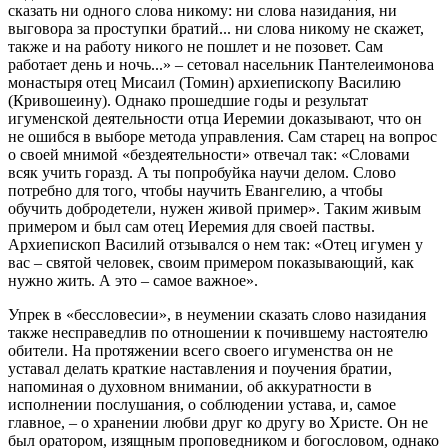
сказать ни одного слова никому: ни слова назидания, ни
выговора за проступки братий... ни слова никому не скажет,
также и на работу никого не пошлет и не позовет. Сам
работает день и ночь...» – сетовал насельник Пантелеимонова
монастыря отец Мисаил (Томин) архиепископу Василию
(Кривошеину). Однако прошедшие годы и результат
игуменской деятельности отца Иеремии доказывают, что он
не ошибся в выборе метода управления. Сам старец на вопрос
о своей мнимой «бездеятельности» отвечал так: «Словами
всяк учить горазд. А ты попробуйка научи делом. Слово
потребно для того, чтобы научить Евангелию, а чтобы
обучить добродетели, нужен живой пример». Таким живым
примером и был сам отец Иеремия для своей паствы.
Архиепископ Василий отзывался о нем так: «Отец игумен у
вас – святой человек, своим примером показывающий, как
нужно жить. А это – самое важное».
Упрек в «бессловесии», в неумении сказать слово назидания
также несправедлив по отношении к почившему настоятелю
обители. На протяжении всего своего игуменства он не
уставал делать краткие наставления и поучения братии,
напоминая о духовном внимании, об аккуратности в
исполнении послушания, о соблюдении устава, и, самое
главное, – о хранении любви друг ко другу во Христе. Он не
был оратором, изящным проповедником и богословом, однако