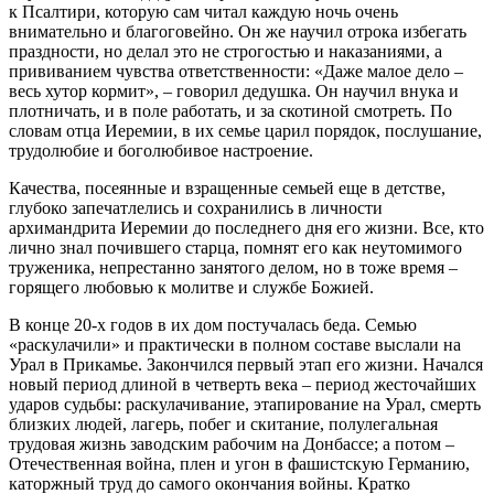
к Псалтири, которую сам читал каждую ночь очень
внимательно и благоговейно. Он же научил отрока избегать
праздности, но делал это не строгостью и наказаниями, а
прививанием чувства ответственности: «Даже малое дело –
весь хутор кормит», – говорил дедушка. Он научил внука и
плотничать, и в поле работать, и за скотиной смотреть. По
словам отца Иеремии, в их семье царил порядок, послушание,
трудолюбие и боголюбивое настроение.
Качества, посеянные и взращенные семьей еще в детстве,
глубоко запечатлелись и сохранились в личности
архимандрита Иеремии до последнего дня его жизни. Все, кто
лично знал почившего старца, помнят его как неутомимого
труженика, непрестанно занятого делом, но в тоже время –
горящего любовью к молитве и службе Божией.
В конце 20-х годов в их дом постучалась беда. Семью
«раскулачили» и практически в полном составе выслали на
Урал в Прикамье. Закончился первый этап его жизни. Начался
новый период длиной в четверть века – период жесточайших
ударов судьбы: раскулачивание, этапирование на Урал, смерть
близких людей, лагерь, побег и скитание, полулегальная
трудовая жизнь заводским рабочим на Донбассе; а потом –
Отечественная война, плен и угон в фашистскую Германию,
каторжный труд до самого окончания войны. Кратко