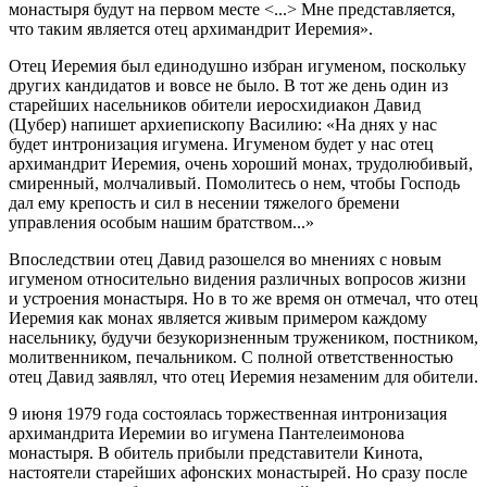
монастыря будут на первом месте <...> Мне представляется,
что таким является отец архимандрит Иеремия».
Отец Иеремия был единодушно избран игуменом, поскольку
других кандидатов и вовсе не было. В тот же день один из
старейших насельников обители иеросхидиакон Давид
(Цубер) напишет архиепископу Василию: «На днях у нас
будет интронизация игумена. Игуменом будет у нас отец
архимандрит Иеремия, очень хороший монах, трудолюбивый,
смиренный, молчаливый. Помолитесь о нем, чтобы Господь
дал ему крепость и сил в несении тяжелого бремени
управления особым нашим братством...»
Впоследствии отец Давид разошелся во мнениях с новым
игуменом относительно видения различных вопросов жизни
и устроения монастыря. Но в то же время он отмечал, что отец
Иеремия как монах является живым примером каждому
насельнику, будучи безукоризненным тружеником, постником,
молитвенником, печальником. С полной ответственностью
отец Давид заявлял, что отец Иеремия незаменим для обители.
9 июня 1979 года состоялась торжественная интронизация
архимандрита Иеремии во игумена Пантелеимонова
монастыря. В обитель прибыли представители Кинота,
настоятели старейших афонских монастырей. Но сразу после