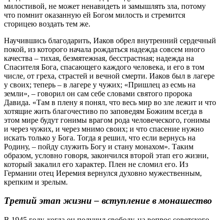
милостивой, не может ненавидеть и замышлять зла, потому
что помнит оказанную ей Богом милость и стремится
сторицею воздать тем же.
Научившись благодарить, Иаков обрел внутренний сердечный
покой, из которого начала рождаться надежда совсем иного
качества – тихая, безмятежная, бесстрастная; надежда на
Спасителя Бога, спасающего каждого человека, и его в том
числе, от греха, страстей и вечной смерти. Иаков был в лагере
у своих; теперь – в лагере у чужих; «Пришлец аз есмь на
земли», – говорил он сам себе словами святого пророка
Давида. «Там в плену я понял, что весь мир во зле лежит и что
хотящие жить благочестиво по заповедям Божиим всегда в
этом мире будут гонимы врагом рода человеческого, гонимы
и через чужих, и через мнимо своих; и что спасение нужно
искать только у Бога. Тогда я решил, что если вернусь на
Родину, – пойду служить Богу и стану монахом». Таким
образом, условно говоря, закончился второй этап его жизни,
который закалил его характер. Плен не сломил его. Из
Германии отец Иеремия вернулся духовно мужественным,
крепким и зрелым.
Третий этап жизни – вступление в монашество
В 1945 году, когда он получил свободу, на вопрос советского