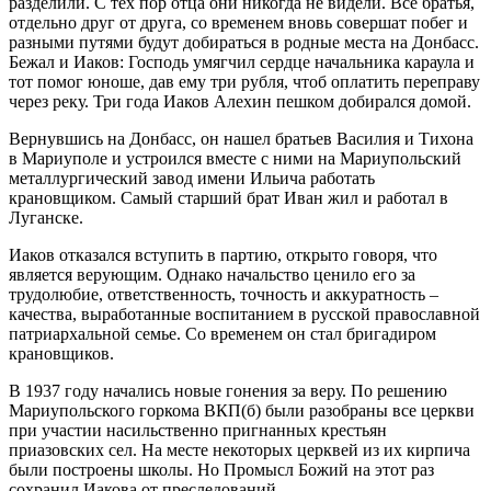
разделили. С тех пор отца они никогда не видели. Все братья,
отдельно друг от друга, со временем вновь совершат побег и
разными путями будут добираться в родные места на Донбасс.
Бежал и Иаков: Господь умягчил сердце начальника караула и
тот помог юноше, дав ему три рубля, чтоб оплатить переправу
через реку. Три года Иаков Алехин пешком добирался домой.
Вернувшись на Донбасс, он нашел братьев Василия и Тихона
в Мариуполе и устроился вместе с ними на Мариупольский
металлургический завод имени Ильича работать
крановщиком. Самый старший брат Иван жил и работал в
Луганске.
Иаков отказался вступить в партию, открыто говоря, что
является верующим. Однако начальство ценило его за
трудолюбие, ответственность, точность и аккуратность –
качества, выработанные воспитанием в русской православной
патриархальной семье. Со временем он стал бригадиром
крановщиков.
В 1937 году начались новые гонения за веру. По решению
Мариупольского горкома ВКП(б) были разобраны все церкви
при участии насильственно пригнанных крестьян
приазовских сел. На месте некоторых церквей из их кирпича
были построены школы. Но Промысл Божий на этот раз
сохранил Иакова от преследований.