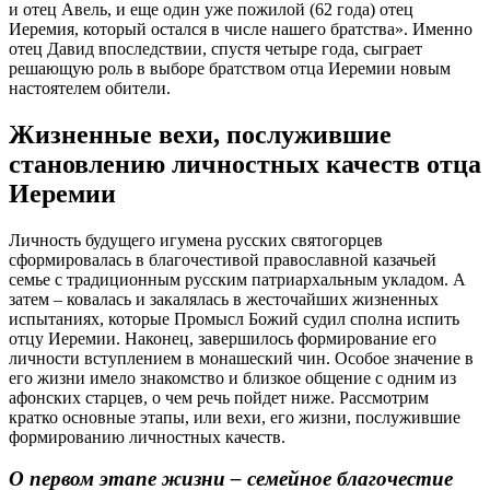
и отец Авель, и еще один уже пожилой (62 года) отец
Иеремия, который остался в числе нашего братства». Именно
отец Давид впоследствии, спустя четыре года, сыграет
решающую роль в выборе братством отца Иеремии новым
настоятелем обители.
Жизненные вехи, послужившие
становлению личностных качеств отца
Иеремии
Личность будущего игумена русских святогорцев
сформировалась в благочестивой православной казачьей
семье с традиционным русским патриархальным укладом. А
затем – ковалась и закалялась в жесточайших жизненных
испытаниях, которые Промысл Божий судил сполна испить
отцу Иеремии. Наконец, завершилось формирование его
личности вступлением в монашеский чин. Особое значение в
его жизни имело знакомство и близкое общение с одним из
афонских старцев, о чем речь пойдет ниже. Рассмотрим
кратко основные этапы, или вехи, его жизни, послужившие
формированию личностных качеств.
О первом этапе жизни – семейное благочестие