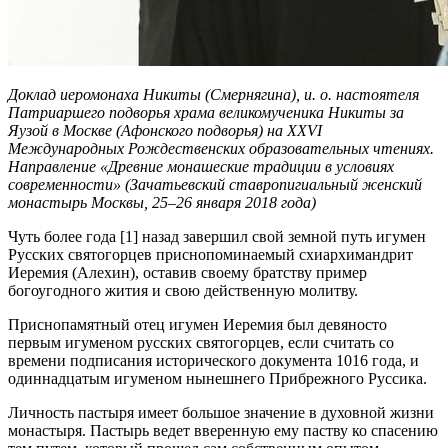
Доклад иеромонаха Никиты (Смернягина), и. о. настоятеля
Патриаршего подворья храма великомученика Никиты за
Яузой в Москве (Афонского подворья) на ХХVI
Международных Рождественских образовательных чтениях.
Направление «Древние монашеские традиции в условиях
современности» (Зачатьевский ставропигиальный женский
монастырь Москвы, 25–26 января 2018 года)
Чуть более года [1] назад завершил свой земной путь игумен
Русских святогорцев приснопоминаемый схиархимандрит
Иеремия (Алехин), оставив своему братству пример
богоугодного жития и свою действенную молитву.
Приснопамятный отец игумен Иеремия был девяносто
первым игуменом русских святогорцев, если считать со
времени подписания исторического документа 1016 года, и
одиннадцатым игуменом нынешнего Прибрежного Руссика.
Личность пастыря имеет большое значение в духовной жизни
монастыря. Пастырь ведет вверенную ему паству ко спасению