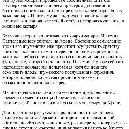
тем путем, который прошел сам собственным опытом.
Пастырь вдохновляет личным примером деятельность
братства и своими молитвами предстательствует пред Богом
за монастырь. И поэтому жизнь, труд и подвиг каждого
настоятеля представляет собой особую историческую эпоху в
жизни монастыря.
Без малого сорок лет возглавлял схиархимандрит Иеремия
Пантелеимонову обитель на Афоне. Достойное осмысление
эпохи его игуменства еще предстоит осуществить братству
обители – как долг памяти перед почившим старцем и как
залог дальнейшего духовного возрастания монастыря на том
фундаменте, который оставил отец Иеремия. Но уже сейчас в
настоящем докладе мы попытаемся, хотя бы немного,
осмыслить плоды игуменского послушания и служения,
которые оставил после себя приснопоминаемый
блаженнопочивший наш старец.
Мы постарались составить объективное представление о
времени игуменства отца Иеремии как об особой
исторической эпохе в жизни Русского монастыря на Афоне.
Для того чтобы рассуждать о роли личности почившего
схиархимандрита Иеремии в истории Пантелеимоновой
обители, необходимо, конечно же, рассмотреть, во-первых, его
личные духовные качества, индивидуальный путь ко Христу,