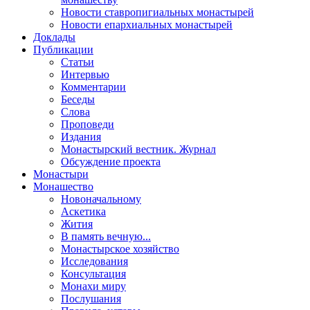
Новости ставропигиальных монастырей
Новости епархиальных монастырей
Доклады
Публикации
Статьи
Интервью
Комментарии
Беседы
Слова
Проповеди
Издания
Монастырский вестник. Журнал
Обсуждение проекта
Монастыри
Монашество
Новоначальному
Аскетика
Жития
В память вечную...
Монастырское хозяйство
Исследования
Консультация
Монахи миру
Послушания