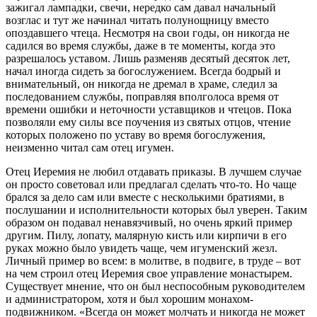
зажигал лампадки, свечи, нередко сам давал начальный
возглас и тут же начинал читать полунощницу вместо
опоздавшего чтеца. Несмотря на свои годы, он никогда не
садился во время службы, даже в те моменты, когда это
разрешалось уставом. Лишь разменяв десятый десяток лет,
начал иногда сидеть за богослужением. Всегда бодрый и
внимательный, он никогда не дремал в храме, следил за
последованием службы, поправляя вполголоса время от
времени ошибки и неточности уставщиков и чтецов. Пока
позволяли ему силы все поучения из святых отцов, чтение
которых положено по уставу во время богослужения,
неизменно читал сам отец игумен.
Отец Иеремия не любил отдавать приказы. В лучшем случае
он просто советовал или предлагал сделать что-то. Но чаще
брался за дело сам или вместе с несколькими братиями, в
послушании и исполнительности которых был уверен. Таким
образом он подавал ненавязчивый, но очень яркий пример
другим. Пилу, лопату, малярную кисть или кирпичи в его
руках можно было увидеть чаще, чем игуменский жезл.
Личный пример во всем: в молитве, в подвиге, в труде – вот
на чем строил отец Иеремия свое управление монастырем.
Существует мнение, что он был неспособным руководителем
и администратором, хотя и был хорошим монахом-
подвижником. «Всегда он может молчать и никогда не может