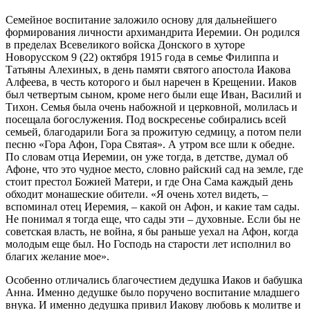
Семейное воспитание заложило основу для дальнейшего
формирования личности архимандрита Иеремии. Он родился
в пределах Всевеликого войска Донского в хуторе
Новорусском 9 (22) октября 1915 года в семье Филиппа и
Татьяны Алехиных, в день памяти святого апостола Иакова
Алфеева, в честь которого и был наречен в Крещении. Иаков
был четвертым сыном, кроме него были еще Иван, Василий и
Тихон. Семья была очень набожной и церковной, молилась и
посещала богослужения. Под воскресенье собирались всей
семьей, благодарили Бога за прожитую седмицу, а потом пели
песню «Гора Афон, Гора Святая». А утром все шли к обедне.
По словам отца Иеремии, он уже тогда, в детстве, думал об
Афоне, что это чудное место, словно райский сад на земле, где
стоит престол Божией Матери, и где Она Сама каждый день
обходит монашеские обители. «Я очень хотел видеть, –
вспоминал отец Иеремия, – какой он Афон, и какие там сады.
Не понимал я тогда еще, что сады эти – духовные. Если бы не
советская власть, не война, я бы раньше уехал на Афон, когда
молодым еще был. Но Господь на старости лет исполнил во
благих желание мое».
Особенно отличались благочестием дедушка Иаков и бабушка
Анна. Именно дедушке было поручено воспитание младшего
внука. И именно дедушка привил Иакову любовь к молитве и