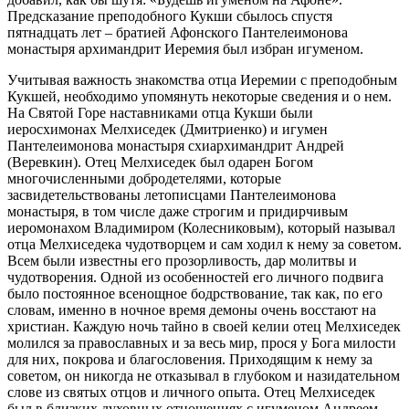
Предсказание преподобного Кукши сбылось спустя
пятнадцать лет – братией Афонского Пантелеимонова
монастыря архимандрит Иеремия был избран игуменом.
Учитывая важность знакомства отца Иеремии с преподобным
Кукшей, необходимо упомянуть некоторые сведения и о нем.
На Святой Горе наставниками отца Кукши были
иеросхимонах Мелхиседек (Дмитриенко) и игумен
Пантелеимонова монастыря схиархимандрит Андрей
(Веревкин). Отец Мелхиседек был одарен Богом
многочисленными добродетелями, которые
засвидетельствованы летописцами Пантелеимонова
монастыря, в том числе даже строгим и придирчивым
иеромонахом Владимиром (Колесниковым), который называл
отца Мелхиседека чудотворцем и сам ходил к нему за советом.
Всем были известны его прозорливость, дар молитвы и
чудотворения. Одной из особенностей его личного подвига
было постоянное всенощное бодрствование, так как, по его
словам, именно в ночное время демоны очень восстают на
христиан. Каждую ночь тайно в своей келии отец Мелхиседек
молился за православных и за весь мир, прося у Бога милости
для них, покрова и благословения. Приходящим к нему за
советом, он никогда не отказывал в глубоком и назидательном
слове из святых отцов и личного опыта. Отец Мелхиседек
был в близких духовных отношениях с игуменом Андреем