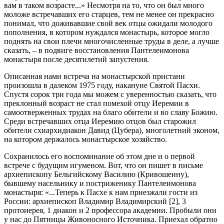
вам в таком возрасте...» Несмотря на то, что он был много
моложе встречавших его старцев, тем не менее он прекрасно
понимал, что доживавшие свой век отцы ожидали молодого
пополнения, в котором нуждался монастырь, которое могло
поднять на свои плечи многочисленные труды в деле, а лучше
сказать, – в подвиге восстановления Пантелеимонова
монастыря после десятилетий запустения.
Описанная нами встреча на монастырской пристани
произошла в далеком 1975 году, накануне Святой Пасхи.
Спустя сорок три года мы можем с уверенностью сказать, что
преклонный возраст не стал помехой отцу Иеремии в
самоотверженных трудах на благо обители и во славу Божию.
Среди встречавших отца Иеремию отцов был старожил
обители схиархидиакон Давид (Цубера), многолетний эконом,
на котором держалось монастырское хозяйство.
Сохранилось его воспоминание об этом дне и о первой
встрече с будущим игуменом. Вот, что он пишет в письме
архиепископу Бельгийскому Василию (Кривошеину),
бывшему насельнику и постриженику Пантелеимонова
монастыря: «...Теперь к Пасхе к нам приезжали гости из
России: архиепископ Владимир Владимирский [2], 3
протоиерея, 1 диакон и 2 профессора академии. Пробыли они
у нас до Пятницы Живоносного Источника. Приехал обратно