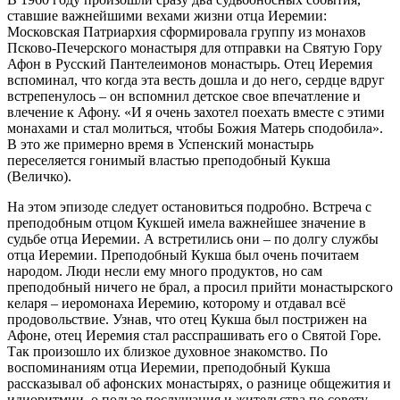
ставшие важнейшими вехами жизни отца Иеремии:
Московская Патриархия сформировала группу из монахов
Псково-Печерского монастыря для отправки на Святую Гору
Афон в Русский Пантелеимонов монастырь. Отец Иеремия
вспоминал, что когда эта весть дошла и до него, сердце вдруг
встрепенулось – он вспомнил детское свое впечатление и
влечение к Афону. «И я очень захотел поехать вместе с этими
монахами и стал молиться, чтобы Божия Матерь сподобила».
В это же примерно время в Успенский монастырь
переселяется гонимый властью преподобный Кукша
(Величко).
На этом эпизоде следует остановиться подробно. Встреча с
преподобным отцом Кукшей имела важнейшее значение в
судьбе отца Иеремии. А встретились они – по долгу службы
отца Иеремии. Преподобный Кукша был очень почитаем
народом. Люди несли ему много продуктов, но сам
преподобный ничего не брал, а просил прийти монастырского
келаря – иеромонаха Иеремию, которому и отдавал всё
продовольствие. Узнав, что отец Кукша был пострижен на
Афоне, отец Иеремия стал расспрашивать его о Святой Горе.
Так произошло их близкое духовное знакомство. По
воспоминаниям отца Иеремии, преподобный Кукша
рассказывал об афонских монастырях, о разнице общежития и
идиоритмии, о пользе послушания и жительства по совету,