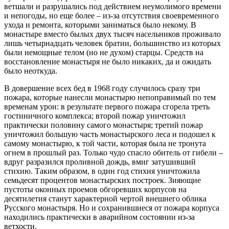
ветшали и разрушались под действием неумолимого времени
и непогоды, но еще более – из-за отсутствия своевременного
ухода и ремонта, которыми заниматься было некому. В
монастыре вместо былых двух тысяч насельников проживало
лишь четырнадцать человек братии, большинство из которых
были немощные телом (но не духом) старцы. Средств на
восстановление монастыря не было никаких, да и ожидать
было неоткуда.
В довершение всех бед в 1968 году случилось сразу три
пожара, которые нанесли монастырю непоправимый по тем
временам урон: в результате первого пожара сгорела треть
гостиничного комплекса; второй пожар уничтожил
практически половину самого монастыря; третий пожар
уничтожил большую часть монастырского леса и подошел к
самому монастырю, к той части, которая была не тронута
огнем в прошлый раз. Только чудо спасло обитель от гибели –
вдруг разразился проливной дождь, вмиг затушивший
стихию. Таким образом, в один год стихия уничтожила
семьдесят процентов монастырских построек. Зияющие
пустоты оконных проемов обгоревших корпусов на
десятилетия станут характерной чертой внешнего облика
Русского монастыря. Но и сохранившиеся от пожара корпуса
находились практически в аварийном состоянии из-за
ветхости.