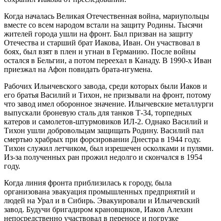
Когда началась Великая Отечественная война, мариупольцы
вместе со всем народом встали на защиту Родины. Тысячи
жителей города ушли на фронт. Был призван на защиту
Отечества и старший брат Иакова, Иван. Он участвовал в
боях, был взят в плен и угнан в Германию. После войны
остался в Бельгии, а потом переехал в Канаду. В 1990-х Иван
приезжал на Афон повидать брата-игумена.
Рабочих Ильичевского завода, среди которых были Иаков и
его братья Василий и Тихон, не призывали на фронт, потому
что завод имел оборонное значение. Ильичевские металлурги
выпускали броневую сталь для танков Т-34, торпедных
катеров и самолетов-штурмовиков ИЛ-2. Однако Василий и
Тихон ушли добровольцам защищать Родину. Василий пал
смертью храбрых при форсировании Днестра в 1944 году.
Тихон служил летчиком, был изрешечен осколками и пулями.
Из-за полученных ран прожил недолго и скончался в 1954
году.
Когда линия фронта приблизилась к городу, была
организована эвакуация промышленных предприятий и
людей на Урал и в Сибирь. Эвакуировали и Ильичевский
завод. Будучи бригадиром крановщиков, Иаков Алехин
непосредственно участвовал в переносе и погрузке