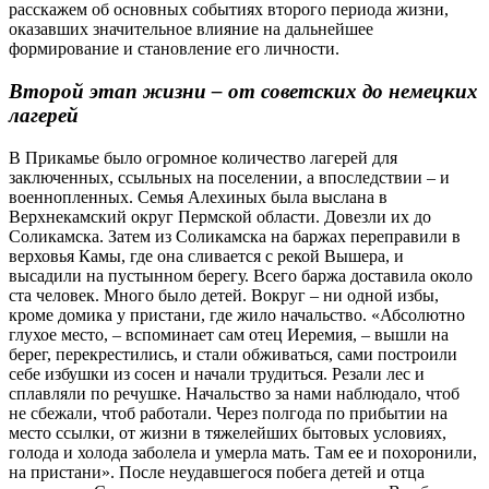
расскажем об основных событиях второго периода жизни,
оказавших значительное влияние на дальнейшее
формирование и становление его личности.
Второй этап жизни – от советских до немецких
лагерей
В Прикамье было огромное количество лагерей для
заключенных, ссыльных на поселении, а впоследствии – и
военнопленных. Семья Алехиных была выслана в
Верхнекамский округ Пермской области. Довезли их до
Соликамска. Затем из Соликамска на баржах переправили в
верховья Камы, где она сливается с рекой Вышера, и
высадили на пустынном берегу. Всего баржа доставила около
ста человек. Много было детей. Вокруг – ни одной избы,
кроме домика у пристани, где жило начальство. «Абсолютно
глухое место, – вспоминает сам отец Иеремия, – вышли на
берег, перекрестились, и стали обживаться, сами построили
себе избушки из сосен и начали трудиться. Резали лес и
сплавляли по речушке. Начальство за нами наблюдало, чтоб
не сбежали, чтоб работали. Через полгода по прибытии на
место ссылки, от жизни в тяжелейших бытовых условиях,
голода и холода заболела и умерла мать. Там ее и похоронили,
на пристани». После неудавшегося побега детей и отца