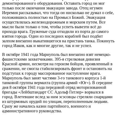
демонтированного оборудования. Оставить город он мог
только после окончания эвакуации завода. Отец игумен
Иеремия рассказывал, что тогда он нисколько не думал о себе,
положившись полностью на Промысл Божий. Эвакуация
осуществлялась железнодорожным и морским путем. Все
мысли были только о том, чтобы успеть вывезти всё до
прихода врага. Груженые суда отходили из порта до самого
взятия города. Один из последних кораблей был подбит
залпом внезапно выкатившегося на пристань танка. Покинуть
город Иаков, как и многие другие, так и не успел.
В октябре 1941 года Мариуполь был внезапно взят немецко-
фашистскими захватчиками. 395-я стрелковая дивизия
Красной армии, несмотря на героизм бойцов, проявленный в
сражении, не смогла стабилизировать фронт и остановить на
подступах к городу массированное наступление врага.
Мариуполь был занят частями 3-го танкового корпуса 1-й
танковой группы вермахта (группа армий «Юг»). В середине
дня 8 октября 1941 года передовой отряд моторизованной
бригады «Лейбштандарт СС Адольф Гитлер» ворвался в
город. Влетевшие вслед за ним эсэсовцы стреляли снарядами
из штурмовых орудий по улицам, переполненным людьми.
Сразу же начались казни партийного, военного и
административного руководства.