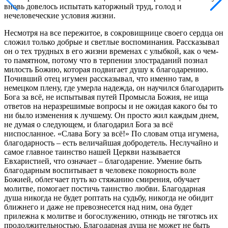
вновь довелось испытать каторжный труд, голод и
нечеловеческие условия жизни.
Несмотря на все пережитое, в сокровищнице своего сердца он
сложил только добрые и светлые воспоминания. Рассказывал
он о тех трудных в его жизни временах с улыбкой, как о чем-
то памятном, потому что в терпении злостраданий познал
милость Божию, которая подвигает душу к благодарению.
Почивший отец игумен рассказывал, что именно там, в
немецком плену, где умерла надежда, он научился благодарить
Бога за всё, не испытывая путей Промысла Божия, не ища
ответов на неразрешимые вопросы и не ожидая какого бы то
ни было изменения к лучшему. Он просто жил каждым днем,
не думая о следующем, и благодарил Бога за всё
ниспосланное. «Слава Богу за всё!» По словам отца игумена,
благодарность – есть величайшая добродетель. Неслучайно и
самое главное таинство нашей Церкви называется
Евхаристией, что означает – благодарение. Умение быть
благодарным воспитывает в человеке покорность воле
Божией, облегчает путь ко стяжанию смирения, обучает
молитве, помогает постичь таинство любви. Благодарная
душа никогда не будет роптать на судьбу, никогда не обидит
ближнего и даже не превознесется над ним, она будет
прилежна к молитве и богослужению, отнюдь не тяготясь их
продолжительностью. Благодарная душа не может не быть