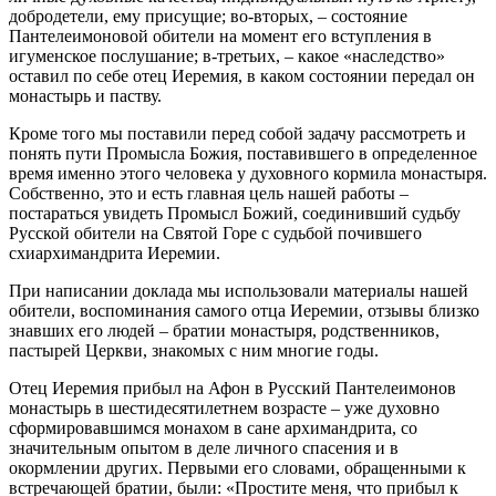
добродетели, ему присущие; во-вторых, – состояние
Пантелеимоновой обители на момент его вступления в
игуменское послушание; в-третьих, – какое «наследство»
оставил по себе отец Иеремия, в каком состоянии передал он
монастырь и паству.
Кроме того мы поставили перед собой задачу рассмотреть и
понять пути Промысла Божия, поставившего в определенное
время именно этого человека у духовного кормила монастыря.
Собственно, это и есть главная цель нашей работы –
постараться увидеть Промысл Божий, соединивший судьбу
Русской обители на Святой Горе с судьбой почившего
схиархимандрита Иеремии.
При написании доклада мы использовали материалы нашей
обители, воспоминания самого отца Иеремии, отзывы близко
знавших его людей – братии монастыря, родственников,
пастырей Церкви, знакомых с ним многие годы.
Отец Иеремия прибыл на Афон в Русский Пантелеимонов
монастырь в шестидесятилетнем возрасте – уже духовно
сформировавшимся монахом в сане архимандрита, со
значительным опытом в деле личного спасения и в
окормлении других. Первыми его словами, обращенными к
встречающей братии, были: «Простите меня, что прибыл к