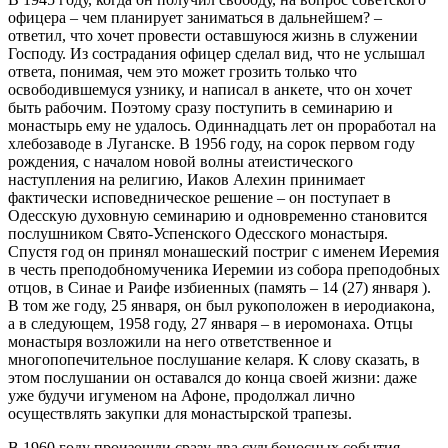
офицера – чем планирует заниматься в дальнейшем? –
ответил, что хочет провести оставшуюся жизнь в служении
Господу. Из сострадания офицер сделал вид, что не услышал
ответа, понимая, чем это может грозить только что
освободившемуся узнику, и написал в анкете, что он хочет
быть рабочим. Поэтому сразу поступить в семинарию и
монастырь ему не удалось. Одиннадцать лет он проработал на
хлебозаводе в Луганске. В 1956 году, на сорок первом году
рождения, с началом новой волны атеистического
наступления на религию, Иаков Алехин принимает
фактически исповедническое решение – он поступает в
Одесскую духовную семинарию и одновременно становится
послушником Свято-Успенского Одесского монастыря.
Спустя год он принял монашеский постриг с именем Иеремия
в честь преподобномученика Иеремии из собора преподобных
отцов, в Синае и Раифе избиенных (память – 14 (27) января ).
В том же году, 25 января, он был рукоположен в иеродиакона,
а в следующем, 1958 году, 27 января – в иеромонаха. Отцы
монастыря возложили на него ответственное и
многопопечительное послушание келаря. К слову сказать, в
этом послушании он оставался до конца своей жизни: даже
уже будучи игуменом на Афоне, продолжал лично
осуществлять закупки для монастырской трапезы.
В 1960 году произошли сразу два судьбоносных события,