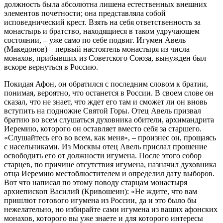
должность была абсолютна лишена естественных внешних
элементов почетности; она представляла собой
исповеднический крест. Взять на себя ответственность за
монастырь и братство, находящиеся в таком удручающем
состоянии, – уже само по себе подвиг. Игумен Авель
(Македонов) – первый настоятель монастыря из числа
монахов, прибывших из Советского Союза, вынужден был
вскоре вернуться в Россию.
Покидая Афон, он обратился с последним словом к братии,
понимая, вероятно, что останется в России. В своем слове он
сказал, что не знает, что ждет его там и сможет ли он вновь
вступить на подножие Святой Горы. Отец Авель призвал
братию во всем слушаться духовника обители, архимандрита
Иеремию, которого он оставляет вместо себя за старшего.
«Слушайтесь его во всем, как меня», – произнес он, прощаясь
с насельниками. Из Москвы отец Авель прислал прошение
освободить его от должности игумена. После этого собор
старцев, по причине отсутствия игумена, назначил духовника
отца Иеремию местоблюстителем и определил дату выборов.
Вот что написал по этому поводу старцам монастыря
архиепископ Василий (Кривошеин): «Не ждите, что вам
пришлют готового игумена из России, да и это было бы
нежелательно, но избирайте сами игумена из ваших афонских
монахов, которого вы уже знаете и для которого интересы