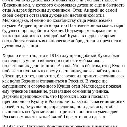
(Веревкиным), у которого окормлялся духовно еще в бытность
отца Андрея братским духовником. Отец Андрей до самой
своей смерти оставался духовным наставником отца
Мелхиседека. Именно по ходатайству отца Мелхиседека
игумен Андрей принял в братию Пантелеимонова монастыря
будущего преподобного Кукшу. Под мудрым окормлением
этих подвижников преподобный Кукша в недолгое время
сподобился стяжать все иноческие добродетели и преуспел в
духовном делании.
Хорошо известно, что в 1913 году преподобный Кукша был
по недоразумению включен в список имябожников,
подлежавших депортации с Афона. Узнав об этом, отец Кукша
побежал в пустынь к своему наставнику, желая найти у него
убежище, но тот, напротив, благословил принять случившееся
как волю Божию и отправиться в Россию. В уверение
смущенного и огорченного Кукши отец Мелхиседек показал
ему чудесное знамение, развеявшее сомнения ученика.
Дерзнем предположить, что Промысл Божий посылал
преподобного Кукшу в Россию не только для спасения многих
людей, что, безусловно, справедливо, но и для того, чтобы
выполнить особую миссию – призвать нового игумена для
Русского монастыря на Святой Горе, что он и сделал.
В 1974 году Патриарх Константинопольский Димитрий из