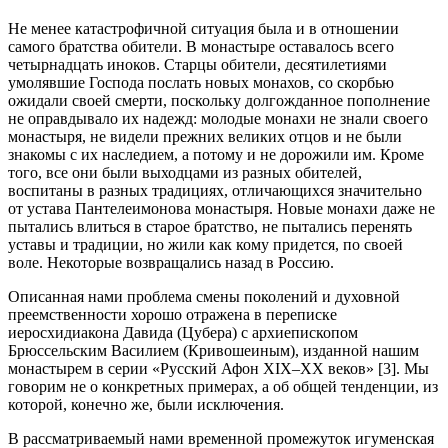
Не менее катастрофичной ситуация была и в отношении
самого братства обители. В монастыре оставалось всего
четырнадцать иноков. Старцы обители, десятилетиями
умолявшие Господа послать новых монахов, со скорбью
ожидали своей смерти, поскольку долгожданное пополнение
не оправдывало их надежд: молодые монахи не знали своего
монастыря, не видели прежних великих отцов и не были
знакомы с их наследием, а потому и не дорожили им. Кроме
того, все они были выходцами из разных обителей,
воспитаны в разных традициях, отличающихся значительно
от устава Пантелеимонова монастыря. Новые монахи даже не
пытались влиться в старое братство, не пытались перенять
уставы и традиции, но жили как кому придется, по своей
воле. Некоторые возвращались назад в Россию.
Описанная нами проблема смены поколений и духовной
преемственности хорошо отражена в переписке
иеросхидиакона Давида (Цубера) с архиепископом
Брюссельским Василием (Кривошеиным), изданной нашим
монастырем в серии «Русский Афон XIX–XX веков» [3]. Мы
говорим не о конкретных примерах, а об общей тенденции, из
которой, конечно же, были исключения.
В рассматриваемый нами временной промежуток игуменская