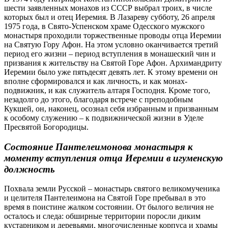
шести заявленных монахов из СССР выбрал троих, в числе
которых был и отец Иеремия. В Лазареву субботу, 26 апреля
1975 года, в Свято-Успенском храме Одесского мужского
монастыря проходили торжественные проводы отца Иеремии
на Святую Гору Афон. На этом условно оканчивается третий
период его жизни – период вступления в монашеский чин и
призвания к жительству на Святой Горе Афон. Архимандриту
Иеремии было уже пятьдесят девять лет. К этому времени он
вполне сформировался и как личность, и как монах-
подвижник, и как служитель алтаря Господня. Кроме того,
незадолго до этого, благодаря встрече с преподобным
Кукшей, он, наконец, осознал себя избранным и призванным
к особому служению – к подвижнической жизни в Уделе
Пресвятой Богородицы.
Состояние Пантелеимонова монастыря к
моменту вступления отца Иеремии в игуменскую
должность
Похвала земли Русской – монастырь святого великомученика
и целителя Пантелеимона на Святой Горе пребывал в это
время в поистине жалком состоянии. От былого величия не
осталось и следа: обширные территории поросли диким
кустарником и деревьями, многочисленные корпуса и храмы