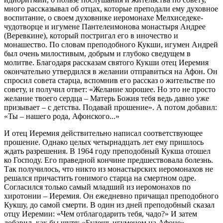
много рассказывал об отцах, которые преподали ему духовное
воспитание, о своем духовнике иеромонахе Мелхиседеке-
чудотворце и игумене Пантелеимонова монастыря Андрее
(Веревкине), который постригал его в иночество и
монашество. По словам преподобного Кукши, игумен Андрей
был очень милостивым, добрым и глубоко сведущем в
молитве. Благодаря рассказам святого Кукши отец Иеремия
окончательно утвердился в желании отправиться на Афон. Он
спросил совета старца, вспомнив его рассказ о жительстве по
совету, и получил ответ: «Желание хорошее. Но это не просто
желание твоего сердца – Матерь Божия тебя ведь давно уже
призывает – с детства. Подавай прошение». А потом добавил:
«Ты – нашего рода, Афонского...»
И отец Иеремия действительно написал соответствующее
прошение. Однако целых четырнадцать лет ему пришлось
ждать разрешения. В 1964 году преподобный Кукша отошел
ко Господу. Его праведной кончине предшествовала болезнь.
Так получилось, что никто из монастырских иеромонахов не
решался причастить гонимого старца на смертном одре.
Согласился только самый младший из иеромонахов по
хиротонии – Иеремия. Он ежедневно причащал преподобного
Кукшу, до самой смерти. В один из дней преподобный сказал
отцу Иеремии: «Чем отблагодарить тебя, чадо?» И затем
добавил, как бы шутя: «Будешь игуменом на Афоне».