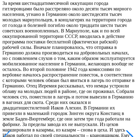
За время шестнадцатимесячной оккупации города
гитлеровцами было расстреляно около десяти тысяч мирного
населения, угнано в Германию около шестидесяти тысяч
молодых мариупольцев, в концлагерях на территории города
от голода и болезней погибло около тридцати шести тысяч
советских военнопленных. В Мариуполе, как и по всей
оккупированной территории СССР, вводилась в действие
программа поставки бесплатной (фактически рабской)
рабочей силы. Вначале планировалось, что отправка в
Германию должна производиться на добровольных началах,
но с появлением слухов о том, каким образом эксплуатируется
мобилизованное население в Германии, желающих вообще не
осталось. Во второй половине 1942 года комиссиями по
вербовке началось распространение повесток, в соответствии
с которыми человек обязан был явиться в лагерь по отправке в
Германию. Отец Иеремия рассказывал, что немцы устроили
облаву на молодых людей в районе, где он проживал. Собрали
человек сто, поместили в лагерь и потом вывезли в Германию
в вагонах для скота. Среди них оказался и
двадцатишестилетний Иаков Алехин. В Германии их
привезли в маленький городок Зинген округа Констанц в
земле Баден-Вюртемберг, где они затем три года работали на
фабрике. За пределы завода их не выпускали. Из цехов
маршировали в казармы, из казарм – снова в цеха. И здесь
Иаков работал по своей специальности – крановщиком. Ему