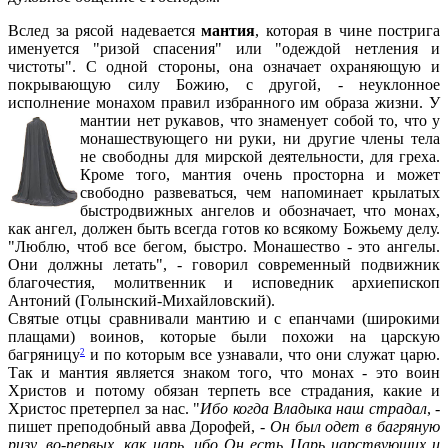
Вслед за рясой надевается
мантия
, которая в чине пострига
именуется "ризой спасения" или "одеждой нетления и
чистоты". С одной стороны, она означает охраняющую и
покрывающую силу Божию, с другой, - неуклонное
исполнение монахом правил избранного им образа жизни.
У
мантии нет рукавов, что знаменует собой то, что у
монашествующего ни руки, ни другие члены тела
не свободны для мирской деятельности, для греха.
Кроме того, мантия очень просторна и может
свободно развеваться, чем напоминает крылатых
быстродвижных ангелов и обозначает, что монах,
как ангел, должен быть всегда готов ко всякому Божьему делу.
"Люблю, чтоб все бегом, быстро. Монашество - это ангелы.
Они должны летать", - говорил современный подвижник
благочестия, молитвенник и исповедник архиепископ
Антоний (Голынский-Михайловский).
Святые отцы сравнивали мантию и с епанчами (широкими
плащами) воинов, которые были похожи на царскую
багряницу
и по которым все узнавали, что они служат царю.
2
Так и мантия является знаком того, что монах - это воин
Христов и потому обязан терпеть все страдания, какие и
Христос претерпел за нас. "
Ибо когда Владыка наш страдал
, -
пишет преподобный авва Дорофей, -
Он был одет в багряную
ризу, во-первых, как царь, ибо Он есть Царь царствующих и