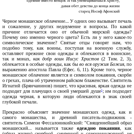
одеяние вместо венцов. И так уневещиваешься Христу,
давая обет девства до конца жизни
старец Иосиф Афонский
Черное монашеское облачение... У одних оно вызывает печаль
и сожаление, у других недоумение и вопросы. По какой
причине отличается оно от обычной мирской одежды?
Почему оно именно черного цвета? Есть ли у него какое-то
символическое значение? Святые отцы говорят нам, что
подобно тому, как воины, поступая на военную службу,
оставляют прежние свои одежды и облекаются в воинские,
так и монах,
как добр воин Иисус Христов
(2 Тим. 2, 3),
облекается в особые одежды, как бы
во вся оружия Божия
, по
выражению апостола Павла (Ефес. 6, 11). Кроме того, черное
монашеское облачение является и символом покаяния, скорби
о грехах, плача об утраченном райском блаженстве. Святитель
Игнатий (Брянчанинов) пишет, что красивая, яркая одежда не
подходит для плачущих о своей умершей душе
; им подходит
1
одежда черная, в которую люди облекаются в знак своей
глубокой печали.
Прекрасно объясняет значение монашеских одежд, как и
самого монашества, и древний писатель-подвижник -
святитель Симеон Фессалоникийский: "Священнейший образ
монашеский... называется также
одеждою покаяния
, как
(образ жизни)
скорбной, смиренной и самоуничиженной, не