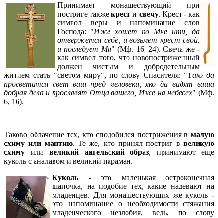
Принимает монашествующий при
постриге также
крест
и
свечу
. Крест - как
символ веры и напоминание слов
Господа: "
Иже хощет по Мне ити, да
отвержется себе, и возьмет крест свой,
и последует Ми
" (Мф. 16, 24). Свеча же -
как символ того, что новопостриженный
должен чистым и добродетельным
житием стать "светом миру", по слову Спасителя: "Т
ако да
просветится свет ваш пред человеки, яко да видят ваша
добрая дела и прославят Отца вашего, Иже на небесех
" (Мф.
6, 16).
Таково облачение тех, кто сподобился пострижения в
малую
схиму или мантию
. Те же, кто принял постриг в
великую
схиму
или
великий ангельский образ
, принимают еще
куколь с аналавом и великий параман.
Куколь
- это маленькая остроконечная
шапочка, на подобие тех, какие надевают на
младенцев. Для монашествующих же куколь -
это напоминание о необходимости стяжания
младенческого незлобия, ведь, по слову