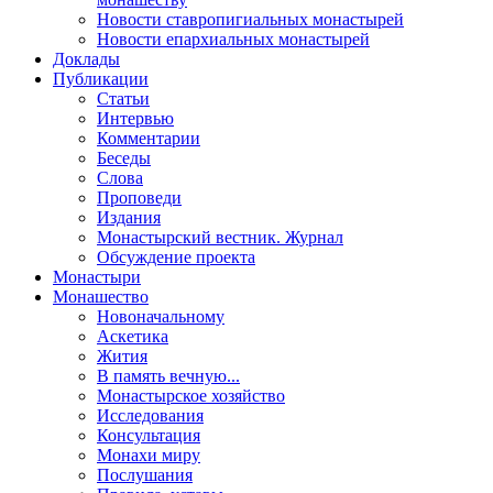
Новости ставропигиальных монастырей
Новости епархиальных монастырей
Доклады
Публикации
Статьи
Интервью
Комментарии
Беседы
Слова
Проповеди
Издания
Монастырский вестник. Журнал
Обсуждение проекта
Монастыри
Монашество
Новоначальному
Аскетика
Жития
В память вечную...
Монастырское хозяйство
Исследования
Консультация
Монахи миру
Послушания