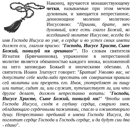
Наконец, вручаются монашествующему
четки
, называемые при этом мечом
духовным, и завещается непрестанное,
деннонощное моление молитвою
Иисусовою: "
Приими, брате, меч
духовный, иже есть глагол Божий, ко
всегдашней молитве Иисусове, всегда бо
имя Господа Иисуса во уме, в сердце и во устех своих имети
должен еси, глаголя присно: "
Господи, Иисусе Христе, Сыне
Божий, помилуй мя грешнаго
"". По словам святителя
Игнатия (Брянчанинова), упражнение в непрестанной
молитве является обязанностью каждого инока, возложенной
на него заповедью Божьей и иноческими обетами. А
святитель Иоанн Златоуст говорит: "
Братия! Умоляю вас, не
допустите себе когда-либо престать от совершения правила
сей молитвы или презреть его. Инок, употребляет ли пищу
или питие, сидит ли, или служит, путешествует ли, или что
другое делает, должен непрестанно вопить: "
Господи,
Иисусе Христе, Сыне Божий, помилуй мя!
" Чтобы имя
Господа Иисуса, сходя в глубину сердца, смирило змея,
обладающаго сердечными пажитями, спасло и оживотворило
душу. Непрестанно пребывай в имени Господа Иисуса, да
поглотит сердце Господа и Господь сердце, и да будут сии два
- едино
".