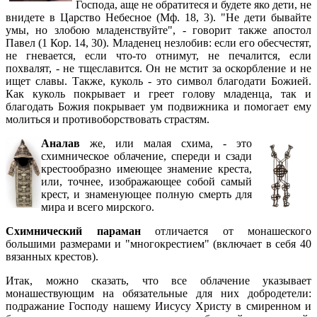
Господа, аще не обратитеся и будете яко дети, не
внидете в Царство Небесное (Мф. 18, 3). "Не дети бывайте
умы, но злобою младенствуйте", - говорит также апостол
Павел (1 Кор. 14, 30). Младенец незлобив: если его обесчестят,
не гневается, если что-то отнимут, не печалится, если
похвалят, - не тщеславится. Он не мстит за оскорбление и не
ищет славы. Также, куколь - это символ благодати Божией.
Как куколь покрывает и греет голову младенца, так и
благодать Божия покрывает ум подвижника и помогает ему
молиться и противоборствовать страстям.
Аналав
же, или малая схима, - это
схимническое облачение, спереди и сзади
крестообразно имеющее знамение креста,
или, точнее, изображающее собой самый
крест, и знаменующее полную смерть для
мира и всего мирского.
Схимнический параман
отличается от монашеского
бoльшими размерами и "многокрестием" (включает в себя 40
вязанных крестов).
Итак, можно сказать, что все облачение указывает
монашествующим на обязательные для них добродетели:
подражание Господу нашему Иисусу Христу в смиренном и