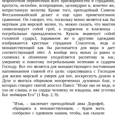
безропотном перенесении всех прискорбностей и страданий,
кротость, незлобие, всепрощение, целомудрие и, конечно же,
непрестанную молитву. Кроме того, преподобный Симеон
Фессалоникийский делает и еще одно примечательное
сравнение. Он говорит, что, поскольку монах является как бы
мертвым для мирской жизни, то, можно сказать, что мантия
символизирует собой гроб, а подрясник и власяница -
погребальные принадлежности. Куколь знаменует собой
головной сударь3, параманом же и другими одеждами
изображаются крестные страдания Спасителя, ведь и
монашествующий как бы распинается для мира и дает
соответствующий обет. А вообще весь монах (а равно и
схимник) в облачении уподобляется распятому за нас,
умершему и повитому погребальными пеленами и сударем
Господу. Все это является для монашествующего постоянным
напоминанием главной его цели: сораспявшись с Господом
для жизни мирской и умерев для нее, воскреснуть душою в
Духе и явиться общником неизреченных духовных благ, о
которых говорит святой апостол Павел: "Ихже око не виде, и
ухо не слыша, и на сердце человеку не взыдоша, яже уготова
Бог любящим Его" (1 Кор. 2, 9).
"Итак, - заключает преподобный авва Дорофей,
обращаясь к монашествующим, - будем жить
сообразно с одеянием нашим, чтобы, как сказали