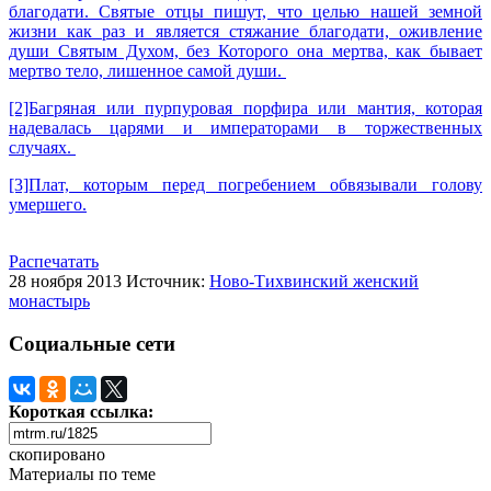
благодати. Святые отцы пишут, что целью нашей земной
жизни как раз и является стяжание благодати, оживление
души Святым Духом, без Которого она мертва, как бывает
мертво тело, лишенное самой души.
[2]Багряная или пурпуровая порфира или мантия, которая
надевалась царями и императорами в торжественных
случаях.
[3]Плат, которым перед погребением обвязывали голову
умершего.
Распечатать
28 ноября 2013
Источник:
Ново-Тихвинский женский
монастырь
Социальные сети
Короткая ссылка:
скопировано
Материалы по теме