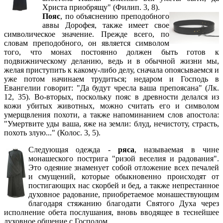
Христа приобрящу" (Филип. 3, 8).
Пояс
, по объяснению преподобного
аввы Дорофея, также имеет свое
символическое значение. Прежде всего, по
словам преподобного, он является символом
того, что монах постоянно должен быть готов к
подвижническому деланию, ведь и в обычной жизни мы,
желая приступить к какому-либо делу, сначала опоясываемся и
уже потом начинаем трудиться; недаром и Господь в
Евангелии говорит: "Да будут чресла ваша препоясана" (Лк.
12, 35). Во-вторых, поскольку пояс в древности делался из
кожи убитых животных, можно считать его и символом
умерщвления похоти, а также напоминанием слов апостола:
"Умертвите уды ваша, яже на земли: блуд, нечистоту, страсть,
похоть злую..." (Колос. 3, 5).
Следующая одежда -
ряса
, называемая в чине
монашеского пострига "ризой веселия и радования".
Это одеяние знаменует собой отложение всех печалей
и смущений, которые обыкновенно происходят от
постигающих нас скорбей и бед, а также непрестанное
духовное радование, приобретаемое монашествующим
благодаря стяжанию благодати Святого Духа через
исполнение обета послушания, вновь вводящее в теснейшее
духовное общение с Господом.