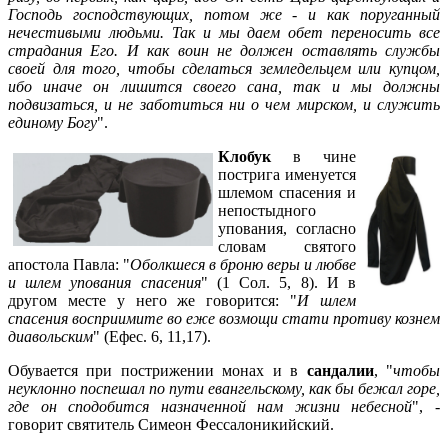
Господь господствующих, потом же - и как поруганный
нечестивыми людьми. Так и мы даем обет переносить все
страдания Его. И как воин не должен оставлять службы
своей для того, чтобы сделаться земледельцем или купцом,
ибо иначе он лишится своего сана, так и мы должны
подвизаться, и не заботиться ни о чем мирском, и служить
единому Богу
".
Клобук
в чине
пострига именуется
шлемом спасения и
непостыдного
упования, согласно
словам святого
апостола Павла: "
Оболкшеся в броню веры и любве
и шлем упования спасения
" (1 Сол. 5, 8). И в
другом месте у него же говорится: "
И шлем
спасения восприимите во еже возмощи стати противу кознем
диавольским
" (Ефес. 6, 11,17).
Обувается при пострижении монах и в
сандалии
, "
чтобы
неуклонно поспешал по пути евангельскому, как бы бежал горe,
где он сподобится назначенной нам жизни небесной
", -
говорит святитель Симеон Фессалоникийский.