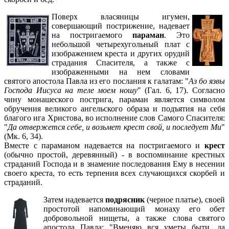
Поверх власяницы игумен,
совершающий пострижение, надевает
на постригаемого
параман
. Это
небольшой четырехугольный плат с
изображением креста и других орудий
страдания Спасителя, а также с
изображенными на нем словами
святого апостола Павла из его послания к галатам: "
Аз бо язвы
Господа Иисуса на теле моем ношу
" (Гал. 6, 17). Согласно
чину монашеского пострига, параман является символом
обручения великого ангельского образа и подъятия на себя
благого ига Христова, во исполнение слов Самого Спасителя:
"
Да отвержется себе, и возьмет крест свой, и последует Ми
"
(Мк. 6, 34).
Вместе с параманом надевается на постригаемого и
крест
(обычно простой, деревянный) - в воспоминание крестных
страданий Господа и в знамение последования Ему в несении
своего креста, то есть терпения всех случающихся скорбей и
страданий.
Затем надевается
подрясник
(черное платье), своей
простотой напоминающий монаху его обет
добровольной нищеты, а также слова святого
апостола Павла: "Вменяю вся уметы быти, да