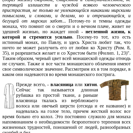
терпящей излишеств и чуждой всякого человеческого
пристрастия, не только не увлекающейся никакими мирскими
помыслами, и словами, и делами, но и отрешающейся, и
бегущей от мирских забот
... Потому-то и темны одежды
монаха, что помнит он о смерти и о вечном плаче, живет не
здешней жизнью, но жаждет иной -
нетленной жизни, к
которой и стремится усильно
. Посему-то тот, кто есть
истинный монах, по Павлу, и здесь Христа любит так, что
ничто не может разлучить его от любви ко Христу (Рим. 8,
35), и разрешиться желает и со Христом быти (Филип. 1, 23)".
Таким образом, черный цвет всей монашеской одежды отнюдь
не случаен. Также и все части монашеского облачения имеют
свое символическое значение. Рассмотрим их в том порядке, в
каком они надеваются во время монашеского пострига.
Прежде всего, -
власяница
или
хитон
.
Сейчас так называется длинная
рубашка из простой ткани, а раньше
власяница ткалась из верблюжьего
волоса или овечьей шерсти (отсюда и ее название) и
надевалась на голое тело, причем жесткий волос все
время больно его колол. Это постоянно служило для монаха
напоминанием о необходимости безропотного терпения всех
жизненных трудностей, поношений от людей, разнообразных
скорбей и бед.