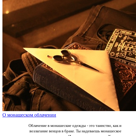
О монашеском облачении
Облачение в монашеские одежды - это таинство, как и
возлагание венцов в браке. Ты надеваешь монашеское