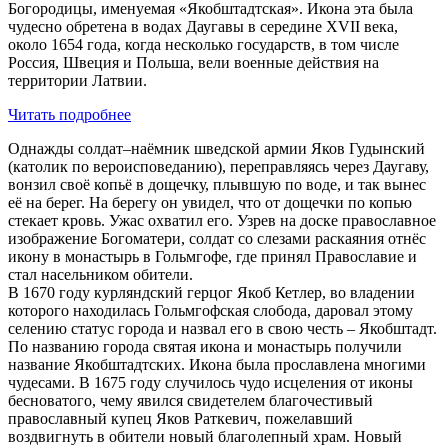
Богородицы, именуемая «Якобштадтская». Икона эта была
чудесно обретена в водах Даугавы в середине XVII века,
около 1654 года, когда несколько государств, в том числе
Россия, Швеция и Польша, вели военные действия на
территории Латвии.
Читать подробнее
Однажды солдат–наёмник шведской армии Яков Гудынский
(католик по вероисповеданию), переправляясь через Даугаву,
вонзил своё копьё в дощечку, плывшую по воде, и так вынес
её на берег. На берегу он увидел, что от дощечки по копью
стекает кровь. Ужас охватил его. Узрев на доске православное
изображение Богоматери, солдат со слезами раскаяния отнёс
икону в монастырь в Гольмгофе, где принял Православие и
стал насельником обители.
В 1670 году курляндский герцог Якоб Кетлер, во владении
которого находилась Гольмгофская слобода, даровал этому
селению статус города и назвал его в свою честь – Якобштадт.
По названию города святая икона и монастырь получили
название Якобштадтских. Икона была прославлена многими
чудесами. В 1675 году случилось чудо исцеления от иконы
бесноватого, чему явился свидетелем благочестивый
православный купец Яков Раткевич, пожелавший
воздвигнуть в обители новый благолепный храм. Новый