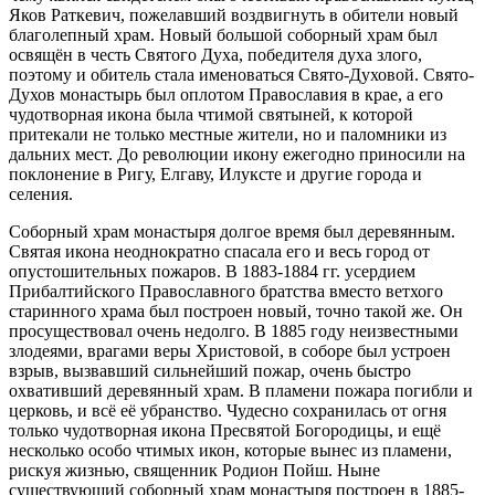
Яков Раткевич, пожелавший воздвигнуть в обители новый
благолепный храм. Новый большой соборный храм был
освящён в честь Святого Духа, победителя духа злого,
поэтому и обитель стала именоваться Свято-Духовой. Свято-
Духов монастырь был оплотом Православия в крае, а его
чудотворная икона была чтимой святыней, к которой
притекали не только местные жители, но и паломники из
дальних мест. До революции икону ежегодно приносили на
поклонение в Ригу, Елгаву, Илуксте и другие города и
селения.
Соборный храм монастыря долгое время был деревянным.
Святая икона неоднократно спасала его и весь город от
опустошительных пожаров. В 1883-1884 гг. усердием
Прибалтийского Православного братства вместо ветхого
старинного храма был построен новый, точно такой же. Он
просуществовал очень недолго. В 1885 году неизвестными
злодеями, врагами веры Христовой, в соборе был устроен
взрыв, вызвавший сильнейший пожар, очень быстро
охвативший деревянный храм. В пламени пожара погибли и
церковь, и всё её убранство. Чудесно сохранилась от огня
только чудотворная икона Пресвятой Богородицы, и ещё
несколько особо чтимых икон, которые вынес из пламени,
рискуя жизнью, священник Родион Пойш. Ныне
существующий соборный храм монастыря построен в 1885-