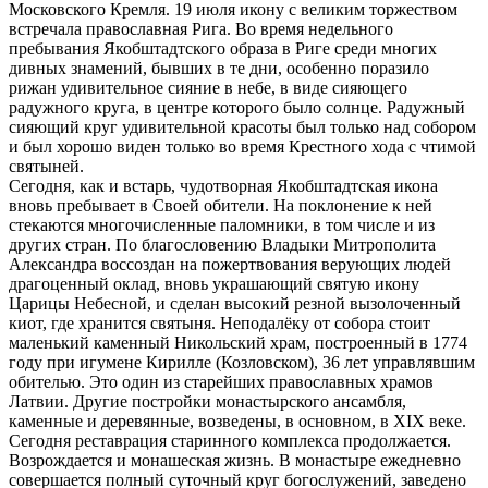
Московского Кремля. 19 июля икону с великим торжеством
встречала православная Рига. Во время недельного
пребывания Якобштадтского образа в Риге среди многих
дивных знамений, бывших в те дни, особенно поразило
рижан удивительное сияние в небе, в виде сияющего
радужного круга, в центре которого было солнце. Радужный
сияющий круг удивительной красоты был только над собором
и был хорошо виден только во время Крестного хода с чтимой
святыней.
Сегодня, как и встарь, чудотворная Якобштадтская икона
вновь пребывает в Своей обители. На поклонение к ней
стекаются многочисленные паломники, в том числе и из
других стран. По благословению Владыки Митрополита
Александра воссоздан на пожертвования верующих людей
драгоценный оклад, вновь украшающий святую икону
Царицы Небесной, и сделан высокий резной вызолоченный
киот, где хранится святыня. Неподалёку от собора стоит
маленький каменный Никольский храм, построенный в 1774
году при игумене Кирилле (Козловском), 36 лет управлявшим
обителью. Это один из старейших православных храмов
Латвии. Другие постройки монастырского ансамбля,
каменные и деревянные, возведены, в основном, в XIX веке.
Сегодня реставрация старинного комплекса продолжается.
Возрождается и монашеская жизнь. В монастыре ежедневно
совершается полный суточный круг богослужений, заведено