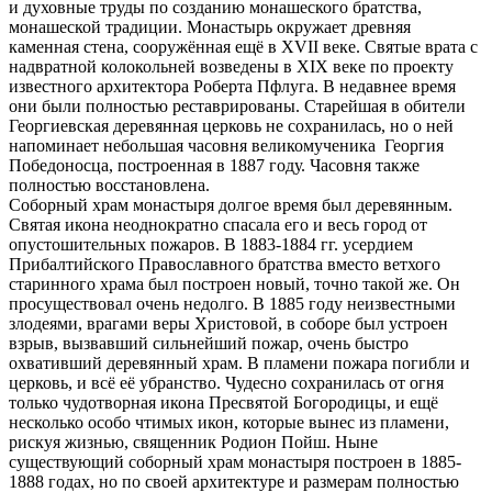
и духовные труды по созданию монашеского братства,
монашеской традиции. Монастырь окружает древняя
каменная стена, сооружённая ещё в XVII веке. Святые врата с
надвратной колокольней возведены в XIX веке по проекту
известного архитектора Роберта Пфлуга. В недавнее время
они были полностью реставрированы. Старейшая в обители
Георгиевская деревянная церковь не сохранилась, но о ней
напоминает небольшая часовня великомученика Георгия
Победоносца, построенная в 1887 году. Часовня также
полностью восстановлена.
Соборный храм монастыря долгое время был деревянным.
Святая икона неоднократно спасала его и весь город от
опустошительных пожаров. В 1883-1884 гг. усердием
Прибалтийского Православного братства вместо ветхого
старинного храма был построен новый, точно такой же. Он
просуществовал очень недолго. В 1885 году неизвестными
злодеями, врагами веры Христовой, в соборе был устроен
взрыв, вызвавший сильнейший пожар, очень быстро
охвативший деревянный храм. В пламени пожара погибли и
церковь, и всё её убранство. Чудесно сохранилась от огня
только чудотворная икона Пресвятой Богородицы, и ещё
несколько особо чтимых икон, которые вынес из пламени,
рискуя жизнью, священник Родион Пойш. Ныне
существующий соборный храм монастыря построен в 1885-
1888 годах, но по своей архитектуре и размерам полностью