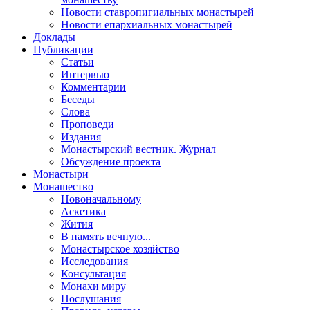
Новости ставропигиальных монастырей
Новости епархиальных монастырей
Доклады
Публикации
Статьи
Интервью
Комментарии
Беседы
Слова
Проповеди
Издания
Монастырский вестник. Журнал
Обсуждение проекта
Монастыри
Монашество
Новоначальному
Аскетика
Жития
В память вечную...
Монастырское хозяйство
Исследования
Консультация
Монахи миру
Послушания