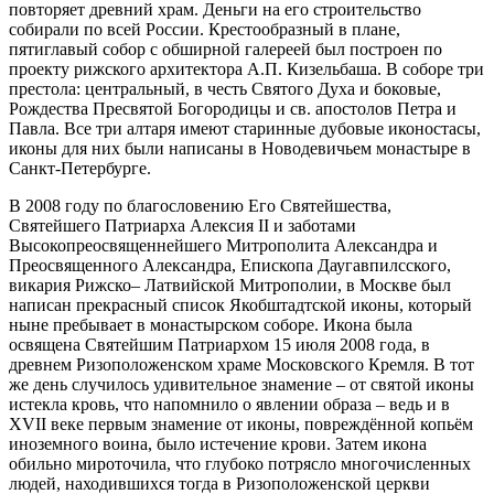
повторяет древний храм. Деньги на его строительство
собирали по всей России. Крестообразный в плане,
пятиглавый собор с обширной галереей был построен по
проекту рижского архитектора А.П. Кизельбаша. В соборе три
престола: центральный, в честь Святого Духа и боковые,
Рождества Пресвятой Богородицы и св. апостолов Петра и
Павла. Все три алтаря имеют старинные дубовые иконостасы,
иконы для них были написаны в Новодевичьем монастыре в
Санкт-Петербурге.
В 2008 году по благословению Его Святейшества,
Святейшего Патриарха Алексия II и заботами
Высокопреосвященнейшего Митрополита Александра и
Преосвященного Александра, Епископа Даугавпилсского,
викария Рижско– Латвийской Митрополии, в Москве был
написан прекрасный список Якобштадтской иконы, который
ныне пребывает в монастырском соборе. Икона была
освящена Святейшим Патриархом 15 июля 2008 года, в
древнем Ризоположенском храме Московского Кремля. В тот
же день случилось удивительное знамение – от святой иконы
истекла кровь, что напомнило о явлении образа – ведь и в
XVII веке первым знамение от иконы, повреждённой копьём
иноземного воина, было истечение крови. Затем икона
обильно мироточила, что глубоко потрясло многочисленных
людей, находившихся тогда в Ризоположенской церкви