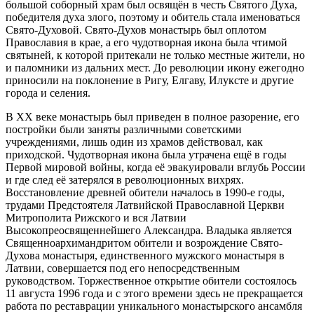
большой соборный храм был освящён в честь Святого Духа,
победителя духа злого, поэтому и обитель стала именоваться
Свято-Духовой. Свято-Духов монастырь был оплотом
Православия в крае, а его чудотворная икона была чтимой
святыней, к которой притекали не только местные жители, но
и паломники из дальних мест. До революции икону ежегодно
приносили на поклонение в Ригу, Елгаву, Илуксте и другие
города и селения.
В ХХ веке монастырь был приведен в полное разорение, его
постройки были заняты различными советскими
учреждениями, лишь один из храмов действовал, как
приходской. Чудотворная икона была утрачена ещё в годы
Первой мировой войны, когда её эвакуировали вглубь России
и где след её затерялся в революционных вихрях.
Восстановление древней обители началось в 1990-е годы,
трудами Предстоятеля Латвийской Православной Церкви
Митрополита Рижского и вся Латвии
Высокопреосвященнейшего Александра. Владыка является
Священноархимандритом обители и возрождение Свято-
Духова монастыря, единственного мужского монастыря в
Латвии, совершается под его непосредственным
руководством. Торжественное открытие обители состоялось
11 августа 1996 года и с этого времени здесь не прекращается
работа по реставрации уникального монастырского ансамбля