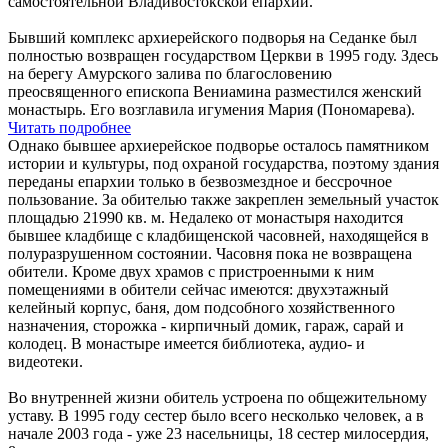
самостоятельной Владивостокской епархии.
Бывший комплекс архиерейского подворья на Седанке был
полностью возвращен государством Церкви в 1995 году. Здесь
на берегу Амурского залива по благословению
преосвященного епископа Вениамина разместился женский
монастырь. Его возглавила игумения Мария (Пономарева).
Читать подробнее
Однако бывшее архиерейское подворье осталось памятником
истории и культуры, под охраной государства, поэтому здания
переданы епархии только в безвозмездное и бессрочное
пользование. За обителью также закреплен земельный участок
площадью 21990 кв. м. Недалеко от монастыря находится
бывшее кладбище с кладбищенской часовней, находящейся в
полуразрушенном состоянии. Часовня пока не возвращена
обители. Кроме двух храмов с пристроенными к ним
помещениями в обители сейчас имеются: двухэтажный
келейный корпус, баня, дом подсобного хозяйственного
назначения, сторожка - кирпичный домик, гараж, сарай и
колодец. В монастыре имеется библиотека, аудио- и
видеотеки.
Во внутренней жизни обитель устроена по общежительному
уставу. В 1995 году сестер было всего несколько человек, а в
начале 2003 года - уже 23 насельницы, 18 сестер милосердия,