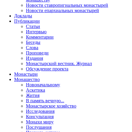
Новости ставропигиальных монастырей
Новости епархиальных монастырей
Доклады
Публикации
Статьи
Интервью
Комментарии
Беседы
Слова
Проповеди
Издания
Монастырский вестник. Журнал
Обсуждение проекта
Монастыри
Монашество
Новоначальному
Аскетика
Жития
В память вечную...
Монастырское хозяйство
Исследования
Консультация
Монахи миру
Послушания