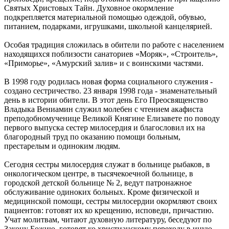
Святых Христовых Тайн. Духовное окормление
подкрепляется материальной помощью одеждой, обувью,
питанием, подарками, игрушками, школьной канцелярией.
Особая традиция сложилась в обители по работе с населением
находящихся поблизости санаториев «Моряк», «Строитель»,
«Приморье», «Амурский залив» и с воинскими частями.
В 1998 году родилась новая форма социального служения -
создано сестричество. 23 января 1998 года - знаменательный
день в истории обители. В этот день Его Преосвященство
Владыка Вениамин служил молебен с чтением акафиста
преподобномученице Великой Княгине Елизавете по поводу
первого выпуска сестер милосердия и благословил их на
благородный труд по оказанию помощи больным,
престарелым и одиноким людям.
Сегодня сестры милосердия служат в больнице рыбаков, в
онкологическом центре, в тысячекоечной больнице, в
городской детской больнице № 2, ведут патронажное
обслуживание одиноких больных. Кроме физической и
медицинской помощи, сестры милосердии окормляют своих
пациентов: готовят их ко крещению, исповеди, причастию.
Учат молитвам, читают духовную литературу, беседуют по
Закону Божию, готовят ко христианскому переходу в иную