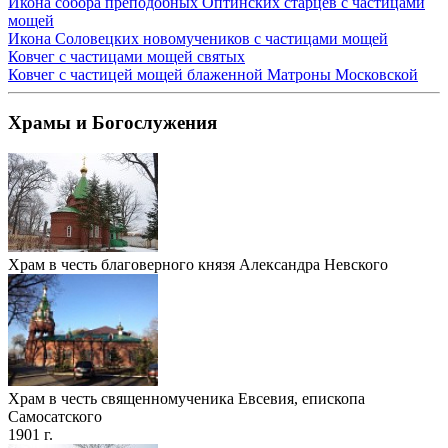
Икона собора преподобных Оптинских старцев с частицами
мощей
Икона Соловецких новомучеников с частицами мощей
Ковчег с частицами мощей святых
Ковчег с частицей мощей блаженной Матроны Московской
Храмы и Богослужения
Храм в честь благоверного князя Александра Невского
Храм в честь священномученика Евсевия, епископа
Самосатского
1901 г.