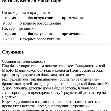
Богослужение в монастыре
По выходным и праздникам
время
богослужение
примечание
9 : 00
Утреннее богослужение
По: суб., праздники
время
богослужение
примечание
16 : 00
Вечернее богослужение
Служение
Социальная деятельность
Под благотворительным попечительством Владивостокской
Марфо-Мариинской обители находятся Приморская детская
краевая туберкулезная больница, детский приемник-
распределитель, так называемое «социальное отделение»
брошенных детей-младенцев в детской городской больнице №
2, дом ребенка, детские дома Владивостока, Кавалерова,
Лучегорска, дом престарелых и туберкулезный диспансер на
Седанке.
В целях духовного и нравственного воспитания с детьми
проводятся встречи, беседы, праздники, утренники,
проповеди, крещение, подготовка к исповеди и причащению