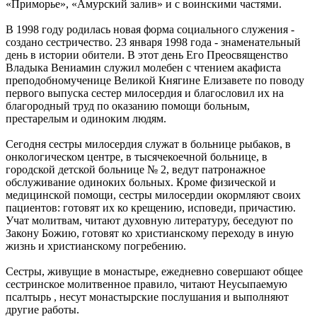
«Приморье», «Амурский залив» и с воинскими частями.
В 1998 году родилась новая форма социального служения -
создано сестричество. 23 января 1998 года - знаменательный
день в истории обители. В этот день Его Преосвященство
Владыка Вениамин служил молебен с чтением акафиста
преподобномученице Великой Княгине Елизавете по поводу
первого выпуска сестер милосердия и благословил их на
благородный труд по оказанию помощи больным,
престарелым и одиноким людям.
Сегодня сестры милосердия служат в больнице рыбаков, в
онкологическом центре, в тысячекоечной больнице, в
городской детской больнице № 2, ведут патронажное
обслуживание одиноких больных. Кроме физической и
медицинской помощи, сестры милосердии окормляют своих
пациентов: готовят их ко крещению, исповеди, причастию.
Учат молитвам, читают духовную литературу, беседуют по
Закону Божию, готовят ко христианскому переходу в иную
жизнь и христианскому погребению.
Сестры, живущие в монастыре, ежедневно совершают общее
сестринское молитвенное правило, читают Неусыпаемую
псалтырь , несут монастырские послушания и выполняют
другие работы.