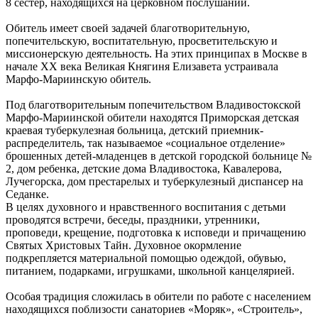
8 сестер, находящихся на церковном послушании.
Обитель имеет своей задачей благотворительную,
попечительскую, воспитательную, просветительскую и
миссионерскую деятельность. На этих принципах в Москве в
начале XX века Великая Княгиня Елизавета устраивала
Марфо-Мариинскую обитель.
Под благотворительным попечительством Владивостокской
Марфо-Мариинской обители находятся Приморская детская
краевая туберкулезная больница, детский приемник-
распределитель, так называемое «социальное отделение»
брошенных детей-младенцев в детской городской больнице №
2, дом ребенка, детские дома Владивостока, Кавалерова,
Лучегорска, дом престарелых и туберкулезный диспансер на
Седанке.
В целях духовного и нравственного воспитания с детьми
проводятся встречи, беседы, праздники, утренники,
проповеди, крещение, подготовка к исповеди и причащению
Святых Христовых Тайн. Духовное окормление
подкрепляется материальной помощью одеждой, обувью,
питанием, подарками, игрушками, школьной канцелярией.
Особая традиция сложилась в обители по работе с населением
находящихся поблизости санаториев «Моряк», «Строитель»,