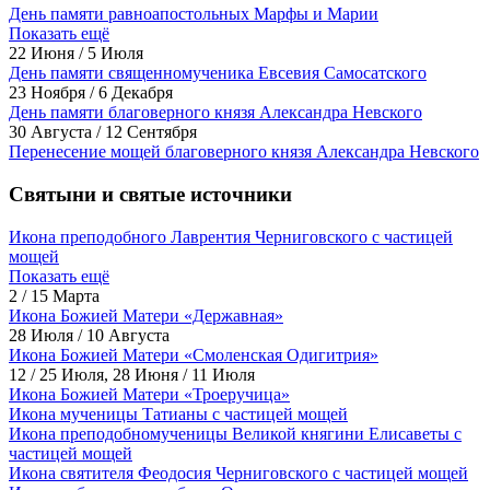
День памяти равноапостольных Марфы и Марии
Показать ещё
22 Июня / 5 Июля
День памяти священномученика Евсевия Самосатского
23 Ноября / 6 Декабря
День памяти благоверного князя Александра Невского
30 Августа / 12 Сентября
Перенесение мощей благоверного князя Александра Невского
Святыни и святые источники
Икона преподобного Лаврентия Черниговского с частицей
мощей
Показать ещё
2 / 15 Марта
Икона Божией Матери «Державная»
28 Июля / 10 Августа
Икона Божией Матери «Смоленская Одигитрия»
12 / 25 Июля, 28 Июня / 11 Июля
Икона Божией Матери «Троеручица»
Икона мученицы Татианы с частицей мощей
Икона преподобномученицы Великой княгини Елисаветы с
частицей мощей
Икона святителя Феодосия Черниговского с частицей мощей