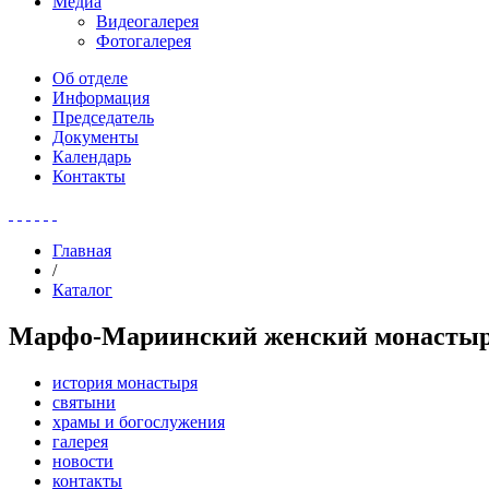
Медиа
Видеогалерея
Фотогалерея
Об отделе
Информация
Председатель
Документы
Календарь
Контакты
Главная
/
Каталог
Марфо-Мариинский женский монастырь
история монастыря
святыни
храмы и богослужения
галерея
новости
контакты