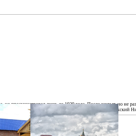
но просуществовал лишь до 1929 года. После закрыт, но не раз
ображения Господня, архиепископ Уфимский и Стерлитамакский Н