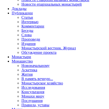
Новости епархиальных монастырей
Доклады
Публикации
Статьи
Интервью
Комментарии
Беседы
Слова
Проповеди
Издания
Монастырский вестник. Журнал
Обсуждение проекта
Монастыри
Монашество
Новоначальному
Аскетика
Жития
В память вечную...
Монастырское хозяйство
Исследования
Консультация
Монахи миру
Послушания
Правила, уставы