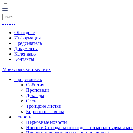
Об отделе
Информация
Председатель
Документы
Календарь
Контакты
Монастырский вестник
Предстоятель
События
Проповеди
Доклады
Слова
Троицкие листки
Коротко о главном
Новости
Церковные новости
Новости Синодального отдела по монастырям и мо
Новости ставропигиальных монастырей