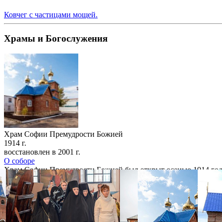
Ковчег с частицами мощей.
Храмы и Богослужения
Храм Софии Премудрости Божией
1914 г.
восстановлен в 2001 г.
О соборе
Храм Софии Премудрости Божией был открыт осенью 1914 года, 
основании там обители. 19 августа 2001 г., на праздник Пре
фотогалерея