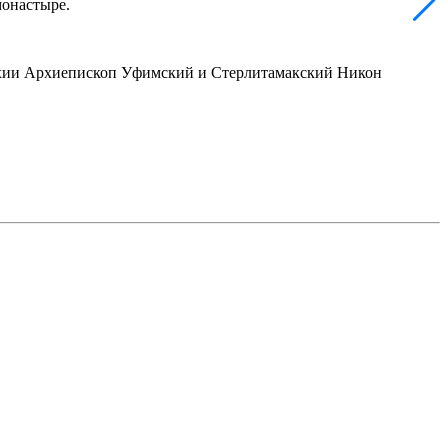
монастыре.
рхии Архиепископ Уфимский и Стерлитамакский Никон