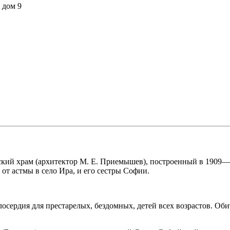
 дом 9
ский храм (архитектор М. Е. Приемышев), построенный в 1909—1
от астмы в село Ира, и его сестры Софии.
осердия для престарелых, бездомных, детей всех возрастов. Об