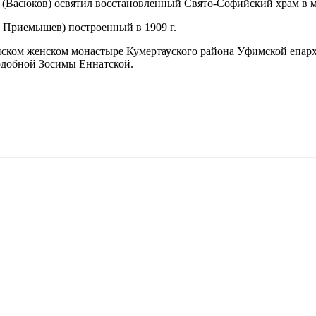
 (Васюков) освятил восстановленный Свято-Софийский храм в 
. Приемышев) построенный в 1909 г.
нском женском монастыре Кумертауского района Уфимской епа
одобной Зосимы Еннатской.