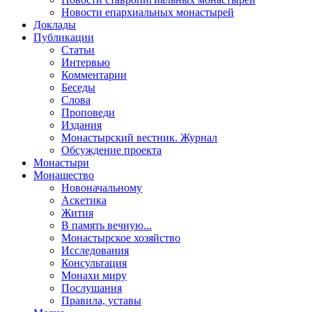
Новости епархиальных монастырей
Доклады
Публикации
Статьи
Интервью
Комментарии
Беседы
Слова
Проповеди
Издания
Монастырский вестник. Журнал
Обсуждение проекта
Монастыри
Монашество
Новоначальному
Аскетика
Жития
В память вечную...
Монастырское хозяйство
Исследования
Консультация
Монахи миру
Послушания
Правила, уставы