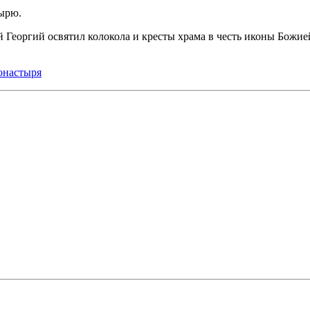
ырю.
 Георгий освятил колокола и кресты храма в честь иконы Божи
онастыря