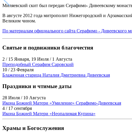
Миляевский скит был передан Серафимо- Дивеевскому монаст
В августе 2012 года митрополит Нижегородский и Арзамасский
Великим чином.
По материалам официального сайта Серафимо - Дивеевского м
Святые и подвижники благочестия
2 / 15 Января, 19 Июля / 1 Августа
Преподобный Серафим Саровский
10 / 23 Февраля
Блаженная старица Наталия Дмитриевна Дивеевская
Праздники и чтимые даты
28 Июля / 10 Августа
Икона Божией Матери «Умиление» Серафимо-Дивеевская
4 / 17 сентября
Икона Божией Матери «Неопалимая Купина»
Храмы и Богослужения