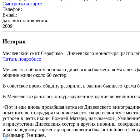
Смотреть на карте
Телефон:
E-mail:
дата восстановления:
2009
История
Меляевский скит Серафимо - Дивеевского монастыря располага
Читать подробнее
Мелявскую общину основала дивеевская блаженная Наталья Дмит
общине жили около 60 сестер.
В советское время общину разорили, в здании бывшего храма 
В Меляеве сохранилось полуразрушенное здание деревянного 
«Вот и еще вновь прозябшая ветка из Дивеевского виноградн
опытного вертоградаря на новое место, скоро освоился с мес
устроен в честь иконы Божией Матери, называемой „Умиление“
в присутствии Дивеевских сестер и других инокинь, совершено б
и всенародному торжеству прославления благостнейшего Пест
Владимир Тенищев.