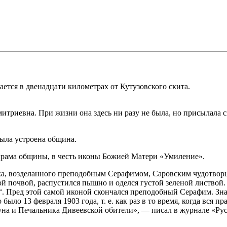
ется в двенадцати километрах от Кутузовского скита.
риевна. При жизни она здесь ни разу не была, но присылала сю
была устроена община.
храма общины, в честь иконы Божией Матери «Умиление».
ика, возделанного преподобным Серафимом, Саровским чудотвор
тной почвой, распустился пышно и оделся густой зеленой лист
. Пред этой самой иконой скончался преподобный Серафим. Знам
ыло 13 февраля 1903 года, т. е. как раз в то время, когда вся п
уна и Печальника Дивеевской обители», — писал в журнале «Ру