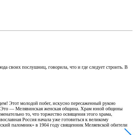
да своих послушниц, говорила, что и где следует строить. В
цем! Этот молодой побег, искусно пересаженный рукою
вой. Это — Мелявинская женская община. Храм юной общины
енательно то, что торжество освящения этого храма,
равославная Россия начала уже готовиться к великому
сский паломник» в 1904 году священник Меляевской обители