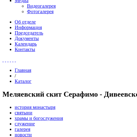
Медиа
Видеогалерея
Фотогалерея
Об отделе
Информация
Председатель
Документы
Календарь
Контакты
Главная
/
Каталог
Меляевский скит Серафимо - Дивеевс
история монастыря
святыни
храмы и богослужения
служение
галерея
новости