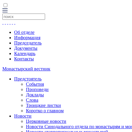
Об отделе
Информация
Председатель
Документы
Календарь
Контакты
Монастырский вестник
Предстоятель
События
Проповеди
Доклады
Слова
Троицкие листки
Коротко о главном
Новости
Церковные новости
Новости Синодального отдела по монастырям и мо
Новости ставропигиальных монастырей