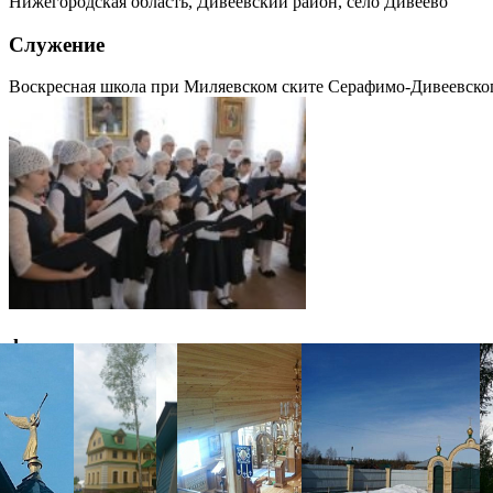
Нижегородская область, Дивеевский район, село Дивеево
Служение
Воскресная школа при Миляевском ските Серафимо-Дивеевско
фотогалерея
фотогалерея