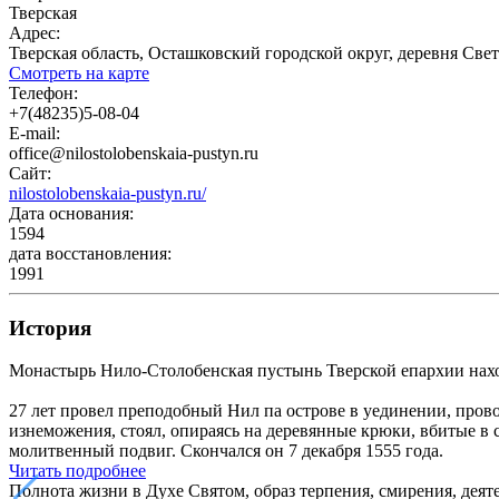
Тверская
Адрес:
Тверская область, Осташковский городской округ, деревня Све
Смотреть на карте
Телефон:
+7(48235)5-08-04
E-mail:
office@nilostolobenskaia-pustyn.ru
Сайт:
nilostolobenskaia-pustyn.ru/
Дата основания:
1594
дата восстановления:
1991
История
Монастырь Нило-Столобенская пустынь Тверской епархии нахо
27 лет провел преподобный Нил па острове в уединении, прово
изнеможения, стоял, опираясь на деревянные крюки, вбитые в
молитвенный подвиг. Скончался он 7 декабря 1555 года.
Читать подробнее
Полнота жизни в Духе Святом, образ терпения, смирения, деят