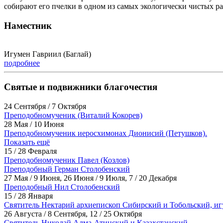
собирают его пчелки в одном из самых экологически чистых р
Наместник
Игумен Гавриил (Баглай)
подробнее
Святые и подвижники благочестия
24 Сентября / 7 Октября
Преподобномученик (Виталий Кокорев)
28 Мая / 10 Июня
Преподобномученик иеросхимонах Дионисий (Петушков).
Показать ещё
15 / 28 Февраля
Преподобномученик Павел (Козлов)
Преподобный Герман Столобенский
27 Мая / 9 Июня, 26 Июня / 9 Июля, 7 / 20 Декабря
Преподобный Нил Столобенский
15 / 28 Января
Святитель Нектарий архиепископ Сибирский и Тобольский, и
26 Августа / 8 Сентября, 12 / 25 Октября
Святитель Николай Алма-Атинский и Казахстанский