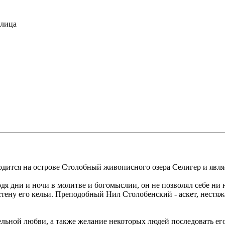
тлица
дится на острове Столобный живописного озера Селигер и явля
дя дни и ночи в молитве и богомыслии, он не позволял себе ни н
 стену его кельи. Преподобный Нил Столобенский - аскет, нест
ельной любви, а также желание некоторых людей последовать ег