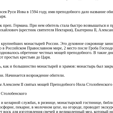
сея Руси Иова в 1594 году, имя преподобного дало название об
ыря.
 преп. Германа. При нем обитель стала быстро возвышаться и п
айлович (крестник святителя Нектария), Екатерина II, Алексан
 крупнейших монастырей России. Это духовное сокровище заним
 в Российском Православном мире, 2 место после Гроба Господн
праздновалось обретение честных мощей преподобного. В такие д
 от простых крестьян до Царя.
, как и большинство монастырей и храмов: монастырь был закры
и. Начинается возрождение обители.
м Алексием II святых мощей Преподобного Нила Столобенского
 Столобенского
 келарной службах, в ризнице, монастырской гостинице, библио
осфорне, пекарне, в молочном цехе, на огороде, проводит экску
т воск для изготовления свечей и великолепный мед, который не