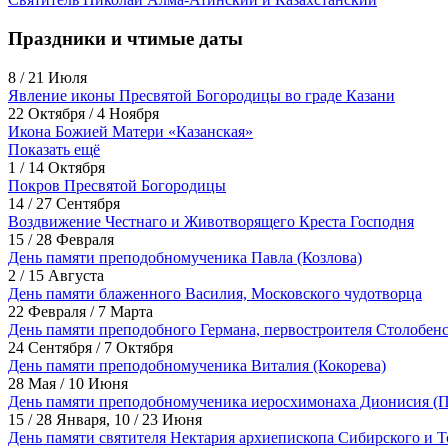
Праздники и чтимые даты
8 / 21 Июля
Явление иконы Пресвятой Богородицы во граде Казани
22 Октября / 4 Ноября
Икона Божией Матери «Казанская»
Показать ещё
1 / 14 Октября
Покров Пресвятой Богородицы
14 / 27 Сентября
Воздвижение Честнаго и Животворящего Креста Господня
15 / 28 Февраля
День памяти преподобномученика Павла (Козлова)
2 / 15 Августа
День памяти блаженного Василия, Московского чудотворца
22 Февраля / 7 Марта
День памяти преподобного Германа, первостроителя Столобен
24 Сентября / 7 Октября
День памяти преподобномученика Виталия (Кокорева)
28 Мая / 10 Июня
День памяти преподобномученика иеросхимонаха Дионисия (
15 / 28 Января, 10 / 23 Июня
День памяти святителя Нектария архиепископа Сибирского и Т