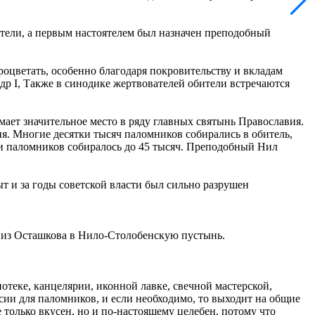
ители, а первым настоятелем был назначен преподобный
роцветать, особенно благодаря покровительству и вкладам
др I, Также в синодике жертвователей обители встречаются
ает значительное место в ряду главных святынь Православия.
я. Многие десятки тысяч паломников собирались в обитель,
ни паломников собиралось до 45 тысяч. Преподобный Нил
т и за годы советской власти был сильно разрушен
 из Осташкова в Нило-Столобенскую пустынь.
теке, канцелярии, иконной лавке, свечной мастерской,
рсии для паломников, и если необходимо, то выходит на общие
 только вкусен, но и по-настоящему целебен, потому что