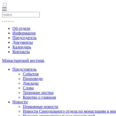
Об отделе
Информация
Председатель
Документы
Календарь
Контакты
Монастырский вестник
Предстоятель
События
Проповеди
Доклады
Слова
Троицкие листки
Коротко о главном
Новости
Церковные новости
Новости Синодального отдела по монастырям и мо
Новости ставропигиальных монастырей