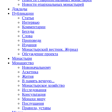
Новости епархиальных монастырей
Доклады
Публикации
Статьи
Интервью
Комментарии
Беседы
Слова
Проповеди
Издания
Монастырский вестник. Журнал
Обсуждение проекта
Монастыри
Монашество
Новоначальному
Аскетика
Жития
В память вечную...
Монастырское хозяйство
Исследования
Консультация
Монахи миру
Послушания
Правила, уставы