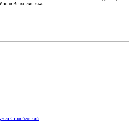
айонов Верхневолжья.
гумен Столобенский