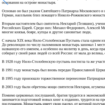
основания на острове монастыря.
Основан он был указом Святейшего Патриарха Московского и в
Герман, насельник близ лежащего Николо-Рожковского монаст
Вторым настоятелем был святитель Нектарий (Теляшин), ученик
Российских Царей. Среди них: Михаил Федорович, Алексей Мих
многие князья, бояре, купцы и другие сановитые люди,
С начала XIX века Нило-Столобенская Пустынь стала одним из
До революции по числу паломников монастырь занимал 1 место
названную его именем, а особенно на молитву в день, когда 
собирал у своей раки людей со всей России: от мала до велика,
В 1928 году Нило-Столобенскую пустынь постигла та же участь
В 1991 году монастырь был вновь передан Православной Церкв
В 1995 году произошло торжественное перенесение Патриархо
В 2003 году были обретены мощи святителя Нектария, игумена
Помимо церковных послушаний, братия трудится в экономской и
занимается подготовкой новых книг к изданию, трудится на пр
послушания. Монастырь имеет свою пасеку, от которой получае