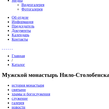
Медиа
Видеогалерея
Фотогалерея
Об отделе
Информация
Председатель
Документы
Календарь
Контакты
Главная
/
Каталог
Мужской монастырь Нило-Столобенск
история монастыря
святыни
храмы и богослужения
служение
галерея
новости