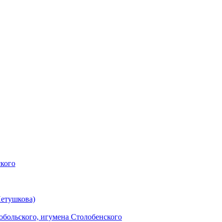
ского
Петушкова)
обольского, игумена Столобенского