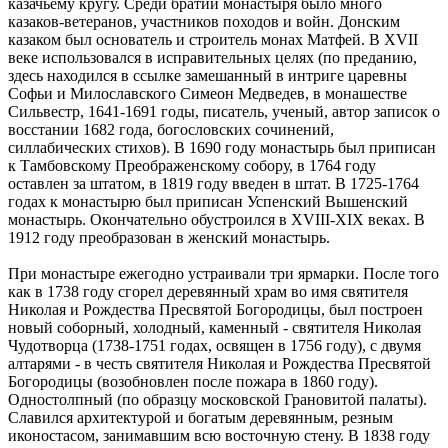
казачьему кругу. Среди братии монастыря было много
казаков-ветеранов, участников походов и войн. Донским
казаком был основатель и строитель монах Матфей. В XVII
веке использовался в исправительных целях (по преданию,
здесь находился в ссылке замешанный в интриге царевны
Софьи и Милославского Симеон Медведев, в монашестве
Сильвестр, 1641-1691 годы, писатель, ученый, автор записок о
восстании 1682 года, богословских сочинений,
силлабических стихов). В 1690 году монастырь был приписан
к Тамбовскому Преображенскому собору, в 1764 году
оставлен за штатом, в 1819 году введен в штат. В 1725-1764
годах к монастырю был приписан Успенский Вышенский
монастырь. Окончательно обустроился в XVIII-XIX веках. В
1912 году преобразован в женский монастырь.
При монастыре ежегодно устраивали три ярмарки. После того
как в 1738 году сгорел деревянный храм во имя святителя
Николая и Рождества Пресвятой Богородицы, был построен
новый соборный, холодный, каменный - святителя Николая
Чудотворца (1738-1751 годах, освящен в 1756 году), с двумя
алтарями - в честь святителя Николая и Рождества Пресвятой
Богородицы (возобновлен после пожара в 1860 году).
Одностолпный (по образцу московской Грановитой палаты).
Славился архитектурой и богатым деревянным, резным
иконостасом, занимавшим всю восточную стену. В 1838 году