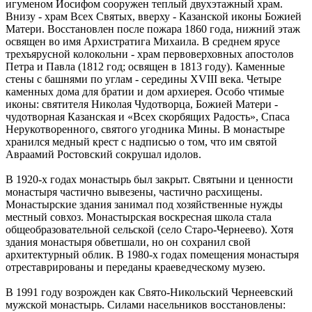
игуменом Иосифом сооружен теплый двухэтажный храм.
Внизу - храм Всех Святых, вверху - Казанской иконы Божией
Матери. Восстановлен после пожара 1860 года, нижний этаж
освящен во имя Архистратига Михаила. В среднем ярусе
трехъярусной колокольни - храм первоверховных апостолов
Петра и Павла (1812 год; освящен в 1813 году). Каменные
стены с башнями по углам - середины XVIII века. Четыре
каменных дома для братии и дом архиерея. Особо чтимые
иконы: святителя Николая Чудотворца, Божией Матери -
чудотворная Казанская и «Всех скорбящих Радость», Спаса
Нерукотворенного, святого угодника Мины. В монастыре
хранился медный крест с надписью о том, что им святой
Авраамий Ростовский сокрушал идолов.
В 1920-х годах монастырь был закрыт. Святыни и ценности
монастыря частично вывезены, частично расхищены.
Монастырские здания занимал под хозяйственные нужды
местный совхоз. Монастырская воскресная школа стала
общеобразовательной сельской (село Старо-Чернеево). Хотя
здания монастыря обветшали, но он сохранил свой
архитектурный облик. В 1980-х годах помещения монастыря
отреставрированы и переданы краеведческому музею.
В 1991 году возрожден как Свято-Никольский Чернеевский
мужской монастырь. Силами насельников восстановлены: