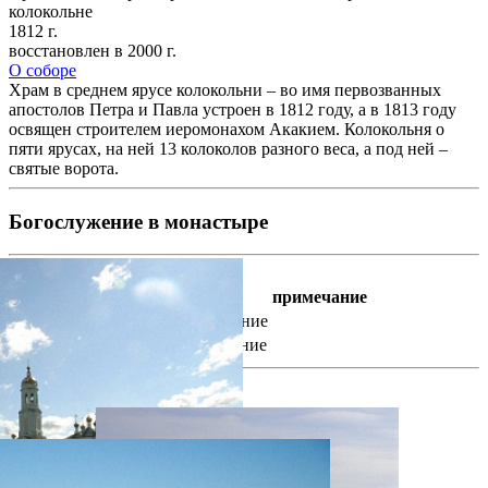
колокольне
1812 г.
восстановлен в 2000 г.
О соборе
Храм в среднем ярусе колокольни – во имя первозванных
апостолов Петра и Павла устроен в 1812 году, а в 1813 году
освящен строителем иеромонахом Акакием. Колокольня о
пяти ярусах, на ней 13 колоколов разного веса, а под ней –
святые ворота.
Богослужение в монастыре
Каждый день
время
богослужение
примечание
7 : 00
Утреннее богослужение
16 : 30
Вечернее богослужение
фотогалерея