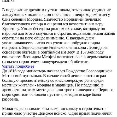
Шацка.
В подражание древним пустынникам, отыскивая уединение
для духовных подвигов, он поселился в непроходимом лесу,
близ селений Мордвы. Язычество мордвичей печалило
благочестивого старца и он решился возвестить им веру
Христову. Умная беседа на родном их языке, которому он
нарочно для этого выучился и строгая, подвижническая жизнь
обратили на него общее внимание. С каждым днем
увеличивавшееся число его учеников побудило старца
испросить благословение Рязанского епископа Леонида на
основание обители в обитаемом им лесу. В 1573-ем году
епископом Леонидом Матфей посвящен был в иеромонаха и
назначен строителем новоучрежденной обители.
Читать подробнее
До 1816 года монастырь назывался Рождество Богородицкой
Матвеевой пустынью. В начале своей деятельности играл
большую просветительскую, миссионерскую роль среди
местных жителей - мордвы и марийцев. По преданию, в
древности на этом месте двое или трое пришедших с Черного
моря христиан основали пустынь, которая вскоре была
разорена.
Монастырь называли казачьим, поскольку в строительстве
принимало участие Донское войско. Одно время подчинялся