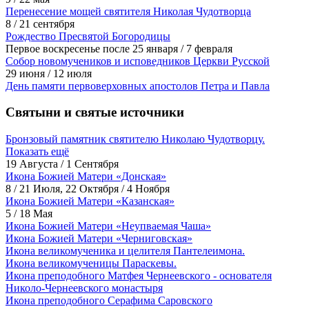
Перенесение мощей святителя Николая Чудотворца
8 / 21 сентября
Рождество Пресвятой Богородицы
Первое воскресенье после 25 января / 7 февраля
Собор новомучеников и исповедников Церкви Русской
29 июня / 12 июля
День памяти первоверховных апостолов Петра и Павла
Святыни и святые источники
Бронзовый памятник святителю Николаю Чудотворцу.
Показать ещё
19 Августа / 1 Сентября
Икона Божией Матери «Донская»
8 / 21 Июля, 22 Октября / 4 Ноября
Икона Божией Матери «Казанская»
5 / 18 Мая
Икона Божией Матери «Неупваемая Чаша»
Икона Божией Матери «Черниговская»
Икона великомученика и целителя Пантелеимона.
Икона великомученицы Параскевы.
Икона преподобного Матфея Чернеевского - основателя
Николо-Чернеевского монастыря
Икона преподобного Серафима Саровского