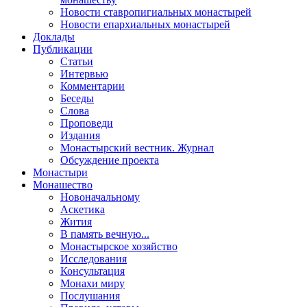
Новости ставропигиальных монастырей
Новости епархиальных монастырей
Доклады
Публикации
Статьи
Интервью
Комментарии
Беседы
Слова
Проповеди
Издания
Монастырский вестник. Журнал
Обсуждение проекта
Монастыри
Монашество
Новоначальному
Аскетика
Жития
В память вечную...
Монастырское хозяйство
Исследования
Консультация
Монахи миру
Послушания