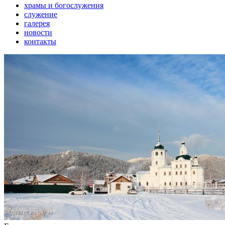
храмы и богослужения
служение
галерея
новости
контакты