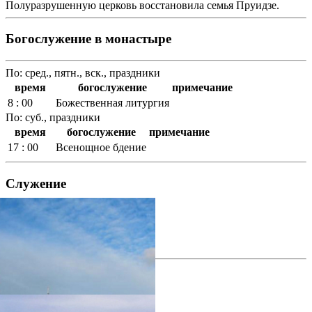
Полуразрушенную церковь восстановила семья Пруидзе.
Богослужение в монастыре
По: сред., пятн., вск., праздники
время
богослужение
примечание
8 : 00
Божественная литургия
По: суб., праздники
время
богослужение
примечание
17 : 00
Всенощное бдение
Служение
Социальная деятельность
фотогалерея
фотогалерея