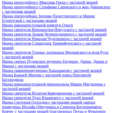
Икона преподобного Максима Грека с частицей мощей
Икона преподобного Серафима Саровского и жен Дивеевских
с частицами мощей
Икона преподобных Зосимы Палестинского и Марии
Египетской с частицами мощей
Икона равноапостольной княгиги Ольги
Икона святителя Иннокентия Иркутского с частицей мощей
Икона святителя Лазаря Четверодневного с частицей мощей
Икона святителя Николая Чудотвореца с частицей мощей
Икона святителя Спиридона Тримифунтского с частицей
мощей
Икона святителя Тихона, патриарха Московского и всея Руси
с частицей мощей
Икона святых Пузовских мучениц Евдокии, Дарии, Дарии и
Марии с частицами мощей
Икона священномученика Харалампия с частицей мощей
Икона Божией Матери с частицей пояса Пресвятой
Богородицы
Икона равноапостольной мироносицы Марии Магдалины с
частицей мощей
Икона святителя Игнатия Брянчанинова с частицей мощей
Икона святителя Луки Крымского с частицей мощей
Икона Сретения Господня с частицами мощей святых
праведных Иосифа Обручника и Симеона Богоприимеца
Ковчег с частицами мощей благоверных Петра и Февронии