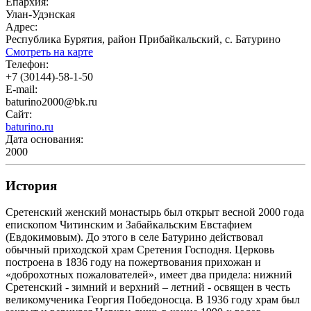
Епархия:
Улан-Удэнская
Адрес:
Республика Бурятия, район Прибайкальский, с. Батурино
Смотреть на карте
Телефон:
+7 (30144)-58-1-50
E-mail:
baturino2000@bk.ru
Сайт:
baturino.ru
Дата основания:
2000
История
Сретенский женский монастырь был открыт весной 2000 года
епископом Читинским и Забайкальским Евстафием
(Евдокимовым). До этого в селе Батурино действовал
обычный приходской храм Сретения Господня. Церковь
построена в 1836 году на пожертвования прихожан и
«доброхотных пожалователей», имеет два придела: нижний
Сретенский - зимний и верхний – летний - освящен в честь
великомученика Георгия Победоносца. В 1936 году храм был