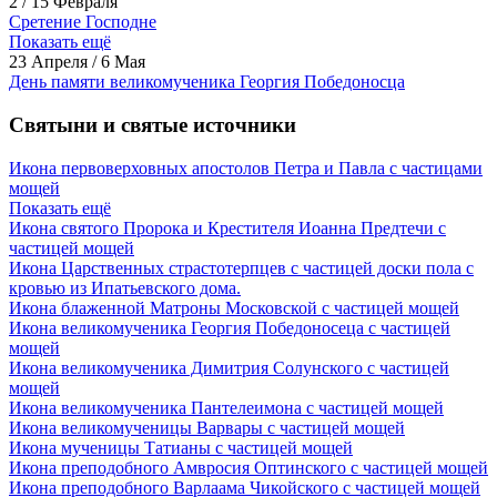
2 / 15 Февраля
Сретение Господне
Показать ещё
23 Апреля / 6 Мая
День памяти великомученика Георгия Победоносца
Святыни и святые источники
Икона первоверховных апостолов Петра и Павла с частицами
мощей
Показать ещё
Икона святого Пророка и Крестителя Иоанна Предтечи с
частицей мощей
Икона Царственных страстотерпцев с частицей доски пола с
кровью из Ипатьевского дома.
Икона блаженной Матроны Московской с частицей мощей
Икона великомученика Георгия Победоносеца с частицей
мощей
Икона великомученика Димитрия Солунского с частицей
мощей
Икона великомученика Пантелеимона с частицей мощей
Икона великомученицы Варвары с частицей мощей
Икона мученицы Татианы с частицей мощей
Икона преподобного Амвросия Оптинского с частицей мощей
Икона преподобного Варлаама Чикойского с частицей мощей