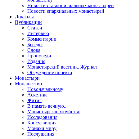
Новости ставропигиальных монастырей
Новости епархиальных монастырей
Доклады
Публикации
Статьи
Интервью
Комментарии
Беседы
Слова
Проповеди
Издания
Монастырский вестник. Журнал
Обсуждение проекта
Монастыри
Монашество
Новоначальному
Аскетика
Жития
В память вечную...
Монастырское хозяйство
Исследования
Консультация
Монахи миру
Послушания