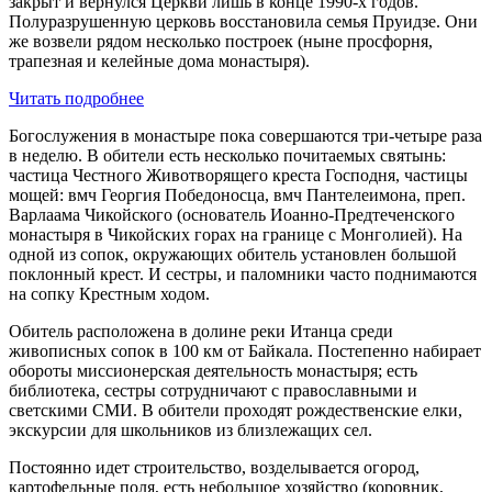
закрыт и вернулся Церкви лишь в конце 1990-х годов.
Полуразрушенную церковь восстановила семья Пруидзе. Они
же возвели рядом несколько построек (ныне просфорня,
трапезная и келейные дома монастыря).
Читать подробнее
Богослужения в монастыре пока совершаются три-четыре раза
в неделю. В обители есть несколько почитаемых святынь:
частица Честного Животворящего креста Господня, частицы
мощей: вмч Георгия Победоносца, вмч Пантелеимона, преп.
Варлаама Чикойского (основатель Иоанно-Предтеченского
монастыря в Чикойских горах на границе c Монголией). На
одной из сопок, окружающих обитель установлен большой
поклонный крест. И сестры, и паломники часто поднимаются
на сопку Крестным ходом.
Обитель расположена в долине реки Итанца среди
живописных сопок в 100 км от Байкала. Постепенно набирает
обороты миссионерская деятельность монастыря; есть
библиотека, сестры сотрудничают с православными и
светскими СМИ. В обители проходят рождественские елки,
экскурсии для школьников из близлежащих сел.
Постоянно идет строительство, возделывается огород,
картофельные поля, есть небольшое хозяйство (коровник,