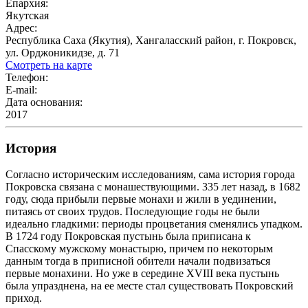
Епархия:
Якутская
Адрес:
Республика Саха (Якутия), Хангаласский район, г. Покровск,
ул. Орджоникидзе, д. 71
Смотреть на карте
Телефон:
E-mail:
Дата основания:
2017
История
Согласно историческим исследованиям, сама история города
Покровска связана с монашествующими. 335 лет назад, в 1682
году, сюда прибыли первые монахи и жили в уединении,
питаясь от своих трудов. Последующие годы не были
идеально гладкими: периоды процветания сменялись упадком.
В 1724 году Покровская пустынь была приписана к
Спасскому мужскому монастырю, причем по некоторым
данным тогда в приписной обители начали подвизаться
первые монахини. Но уже в середине XVIII века пустынь
была упразднена, на ее месте стал существовать Покровский
приход.