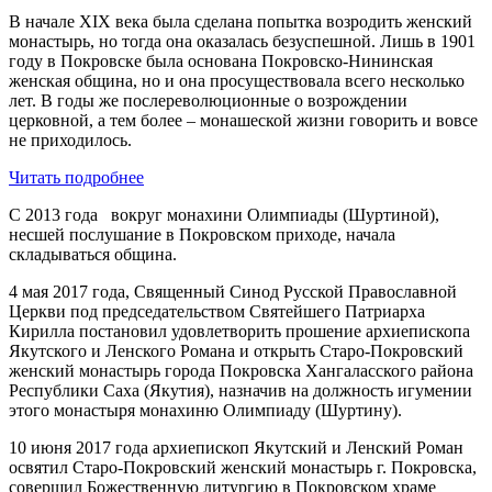
В начале XIX века была сделана попытка возродить женский
монастырь, но тогда она оказалась безуспешной. Лишь в 1901
году в Покровске была основана Покровско-Нининская
женская община, но и она просуществовала всего несколько
лет. В годы же послереволюционные о возрождении
церковной, а тем более – монашеской жизни говорить и вовсе
не приходилось.
Читать подробнее
С 2013 года вокруг монахини Олимпиады (Шуртиной),
несшей послушание в Покровском приходе, начала
складываться община.
4 мая 2017 года, Священный Синод Русской Православной
Церкви под председательством Святейшего Патриарха
Кирилла постановил удовлетворить прошение архиепископа
Якутского и Ленского Романа и открыть Старо-Покровский
женский монастырь города Покровска Хангаласского района
Республики Саха (Якутия), назначив на должность игумении
этого монастыря монахиню Олимпиаду (Шуртину).
10 июня 2017 года архиепископ Якутский и Ленский Роман
освятил Старо-Покровский женский монастырь г. Покровска,
совершил Божественную литургию в Покровском храме