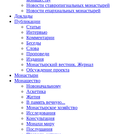
Новости ставропигиальных монастырей
Новости епархиальных монастырей
Доклады
Публикации
Статьи
Интервью
Комментарии
Беседы
Слова
Проповеди
Издания
Монастырский вестник. Журнал
Обсуждение проекта
Монастыри
Монашество
Новоначальному
Аскетика
Жития
В память вечную...
Монастырское хозяйство
Исследования
Консультация
Монахи миру
Послушания