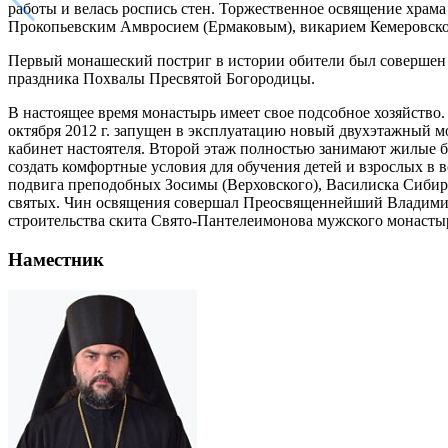
работы и велась роспись стен. Торжественное освящение храм
Прокопьевским Амвросием (Ермаковым), викарием Кемеровско
Первый монашеский постриг в истории обители был совершен 
праздника Похвалы Пресвятой Богородицы.
В настоящее время монастырь имеет свое подсобное хозяйство. 
октября 2012 г. запущен в эксплуатацию новый двухэтажный м
кабинет настоятеля. Второй этаж полностью занимают жилые бр
создать комфортные условия для обучения детей и взрослых в 
подвига преподобных Зосимы (Верховского), Василиска Сибирск
святых. Чин освящения совершал Преосвященнейший Владимир,
строительства скита Свято-Пантелеимонова мужского монасты
Наместник