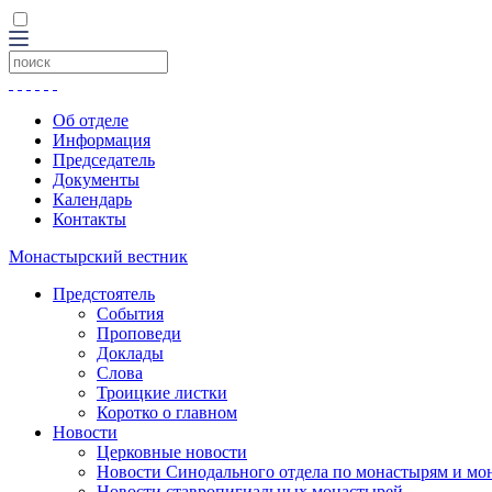
Об отделе
Информация
Председатель
Документы
Календарь
Контакты
Монастырский вестник
Предстоятель
События
Проповеди
Доклады
Слова
Троицкие листки
Коротко о главном
Новости
Церковные новости
Новости Синодального отдела по монастырям и мо
Новости ставропигиальных монастырей