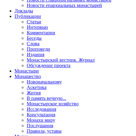
Новости епархиальных монастырей
Доклады
Публикации
Статьи
Интервью
Комментарии
Беседы
Слова
Проповеди
Издания
Монастырский вестник. Журнал
Обсуждение проекта
Монастыри
Монашество
Новоначальному
Аскетика
Жития
В память вечную...
Монастырское хозяйство
Исследования
Консультация
Монахи миру
Послушания
Правила, уставы