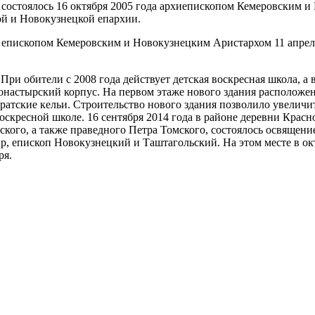
а состоялось 16 октября 2005 года архиепископом Кемеровским 
й и Новокузнецкой епархии.
епископом Кемеровским и Новокузнецким Аристархом 11 апреля 
При обители с 2008 года действует детская воскресная школа, а 
онастырский корпус. На первом этаже нового здания расположен
атские кельи. Строительство нового здания позволило увеличит
воскресной школе. 16 сентября 2014 года в районе деревни Крас
ого, а также праведного Петра Томского, состоялось освящение 
 епископ Новокузнецкий и Таштагольский. На этом месте в окт
ря.