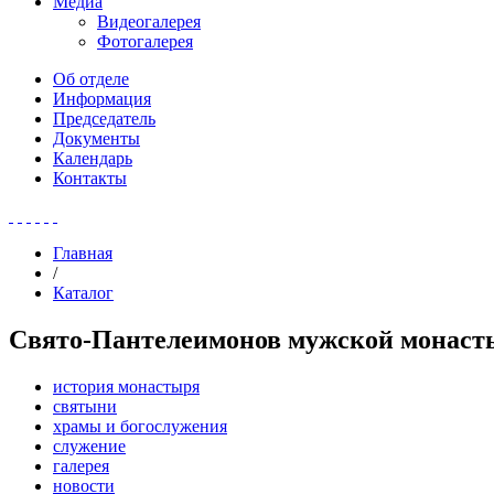
Медиа
Видеогалерея
Фотогалерея
Об отделе
Информация
Председатель
Документы
Календарь
Контакты
Главная
/
Каталог
Свято-Пантелеимонов мужской монасты
история монастыря
святыни
храмы и богослужения
служение
галерея
новости