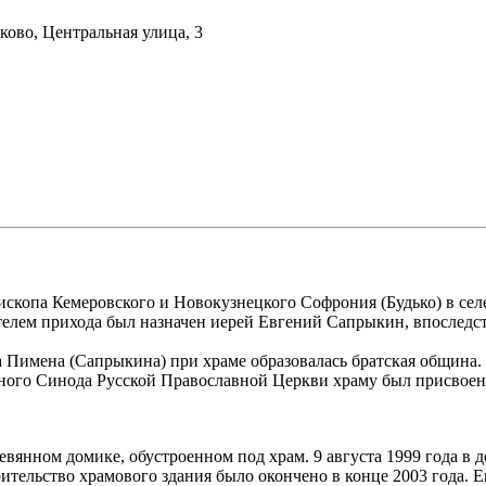
ково, Центральная улица, 3
пископа Кемеровского и Новокузнецкого Софрония (Будько) в сел
ятелем прихода был назначен иерей Евгений Сапрыкин, впосле
а Пимена (Сапрыкина) при храме образовалась братская община.
ого Синода Русской Православной Церкви храму был присвоен 
евянном домике, обустроенном под храм. 9 августа 1999 года в
ительство храмового здания было окончено в конце 2003 года. Е