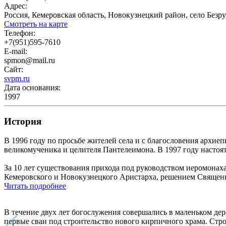
Адрес:
Россия, Кемеровская область, Новокузнецкий район, село Безру
Смотреть на карте
Телефон:
+7(951)595-7610
E-mail:
spmon@mail.ru
Сайт:
svpm.ru
Дата основания:
1997
История
В 1996 году по просьбе жителей села и с благословения архие
великомученика и целителя Пантелеимона. В 1997 году насто
За 10 лет существования прихода под руководством иеромонах
Кемеровского и Новокузнецкого Аристарха, решением Священн
Читать подробнее
В течение двух лет богослужения совершались в маленьком дер
первые сваи под строительство нового кирпичного храма. Стро