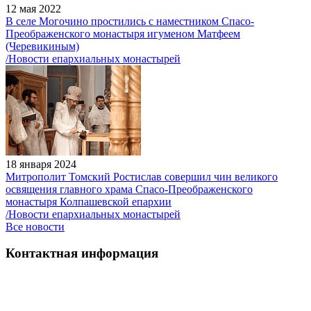
12 мая 2022
В селе Могочино простились с наместником Спасо-
Преображенского монастыря игуменом Матфеем
(Черевикиным)
/Новости епархиальных монастырей
18 января 2024
Митрополит Томский Ростислав совершил чин великого
освящения главного храма Спасо-Преображенского
монастыря Колпашевской епархии
/Новости епархиальных монастырей
Все новости
Контактная информация