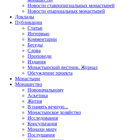
Новости ставропигиальных монастырей
Новости епархиальных монастырей
Доклады
Публикации
Статьи
Интервью
Комментарии
Беседы
Слова
Проповеди
Издания
Монастырский вестник. Журнал
Обсуждение проекта
Монастыри
Монашество
Новоначальному
Аскетика
Жития
В память вечную...
Монастырское хозяйство
Исследования
Консультация
Монахи миру
Послушания