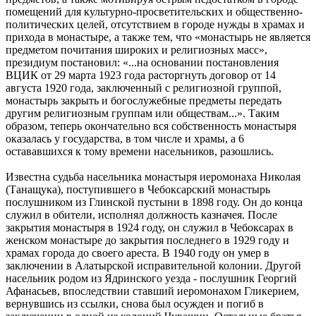
помещений для культурно-просветительских и общественно-
политических целей, отсутствием в городе нужды в храмах и
прихода в монастыре, а также тем, что «монастырь не является
предметом почитания широких и религиозных масс»,
президиум постановил: «...на основании постановления
ВЦИК от 29 марта 1923 года расторгнуть договор от 14
августа 1920 года, заключенный с религиозной группой,
монастырь закрыть и богослужебные предметы передать
другим религиозным группам или обществам...». Таким
образом, теперь окончательно вся собственность монастыря
оказалась у государства, в том числе и храмы, а 6
остававшихся к тому времени насельников, разошлись.
Известна судьба насельника монастыря иеромонаха Николая
(Танащука), поступившего в Чебоксарский монастырь
послушником из Глинской пустыни в 1898 году. Он до конца
служил в обители, исполнял должность казначея. После
закрытия монастыря в 1924 году, он служил в Чебоксарах в
женском монастыре до закрытия последнего в 1929 году и
храмах города до своего ареста. В 1940 году он умер в
заключении в Алатырской исправительной колонии. Другой
насельник родом из Ядринского уезда - послушник Георгий
Афанасьев, впоследствии ставший иеромонахом Гликерием,
вернувшись из ссылки, снова был осужден и погиб в