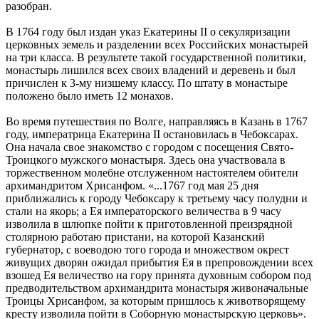
разобран.
В 1764 году был издан указ Екатерины II о секуляризации
церковных земель и разделении всех Российских монастырей
на три класса. В результете такой государственной политики,
монастырь лишился всех своих владений и деревень и был
причислен к 3-му низшему классу. По штату в монастыре
положено было иметь 12 монахов.
Во время путешествия по Волге, направляясь в Казань в 1767
году, императрица Екатерина II остановилась в Чебоксарах.
Она начала свое знакомство с городом с посещения Свято-
Троицкого мужского монастыря. Здесь она участвовала в
торжественном молебне отслуженном настоятелем обители
архимандритом Хрисанфом. «...1767 год мая 25 дня
приближались к городу Чебоксару к третьему часу полудни и
стали на якорь; а Ея императорского величества в 9 часу
изволила в шлюпке пойти к приготовленной преизрядной
столярною работаю пристани, на которой Казанский
губернатор, с воеводою того города и множеством окрест
живущих дворян ожидал прибытия Ея в препровождении всех
взошед Ея величество на гору принята духовным собором под
предводительством архимандрита монастыря живоначальные
Троицы Хрисанфом, за которым пришлось к животворящему
кресту изволила пойти в Соборную монастырскую церковь».