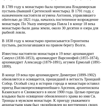
В 1789 году к монастырю была приписана Владимирская
пустынь (бывший Сретенский монстырь). В 1791 году, с
назначением настоятеля игумена Антония, управлявшего
обителью до 1821 года, началось постепенное возрождение
монастыря. По Указу императора Павла I в конце 18 века
монастырю были даны земли, около 30 десятин и озера для
рыбной ловли.
В 1838 году к монастырю приписывается Геронтиева
пустынь, располагавшаяся на правом берегу Волги.
Известны настоятели монастыря в 19 веке: архимандрит
Самуил (1830-1853), архимандрит Варсонофий (1855-1874),
архимандрит Александр (1879-1891), игумен Ермолай (1891-
1899).
В конце 19 века при архимандрите Димитрие (1899-1902)
обновляется и освящается, пришедший в ветхость Троицкий
Собор. Особый след в истории города и монастыря оставил
приезд Высокопреосвященнейшаго Арсения, архиепископа
Казанскаго и Свияжского в июле 1900 года. Целью приезда
владыки было освящение обновленного храма во имя Св.
Троицы в мужском монастыре. К приезду уважаемого
архипастыря храм был «возобновлен во внутренних своих