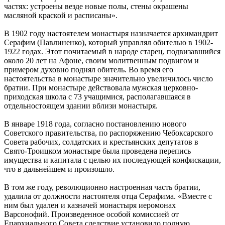
частях: устроены везде новые полы, стены окрашены
масляной краской и расписаны».
В 1902 году настоятелем монастыря назначается архимандрит
Серафим (Павлиненко), который управлял обителью в 1902-
1922 годах. Этот почитаемый в народе старец, подвизавшийся
около 20 лет на Афоне, своим молитвенным подвигом и
примером духовно поднял обитель. Во время его
настоятельства в монастыре значительно увеличилось число
братии. При монастыре действовала мужская церковно-
приходская школа с 73 учащимися, располагавшаяся в
отдельностоящем здании вблизи монастыря.
В январе 1918 года, согласно постановлению нового
Советского правительства, по распоряжению Чебоксарского
Совета рабочих, солдатских и крестьянских депутатов в
Свято-Троицком монастыре была проведена перепись
имущества и капитала с целью их последующей конфискации,
что в дальнейшем и произошло.
В том же году, революционно настроенная часть братии,
удалила от должности настоятеля отца Серафима. «Вместе с
ним был удален и казначей монастыря иеромонах
Варсонофий. Произведенное особой комиссией от
Епархиального Совета следствие установило полную