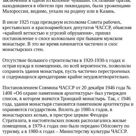
заключении в одной из колоний Чувашии. Остальные братья,
находившиеся в обители при ликвидации, были уроженцами
Малороссии, видимо, уехали на родину или в Казань.
В июле 1925 года президиум исполкома Совета рабочих,
крестьянских и красноармейских депутатов ЧАССР, объясняя
«крайней ветхостью и угрозой обрушения», принял
постановление о сносе колокольни при бывшем мужском
монастыре. В это же время начинается частично и снос
монастырских стен.
Отсутствие большого строительства в 1920-1930-х годах и
острая нужда в помещениях, по всей вероятности, позволили
сохранить здания монастыря, пусть частично перестроенных
и содержащихся арендаторами крайне неудовлетворительно.
Постановлением Совмина ЧАССР от 20 декабря 1946 года №
1408 «Об охране памятников архитектуры» был утвержден
список, в котором значится Троицкий монастырь. Так, с 1946
года, здания монастыря становятся памятником архитектуры и
охраняются государством. Вплоть до 1980-х годов, в
монастырских кельях, в пристрое церкви Феодора
Стратилата, в настоятельских покоях располагались жилые
помещения, в 1979-х годах оно было передано Облсовету по
туризму, а в 1980-х годах – Министерству культуры ЧАССР.