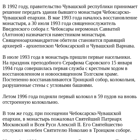
В 1992 году, правительство Чувашской республики принимает
решение передать здания бывшего монастыря Чебоксарско-
Чувашской епархии. В мае 1993 года началось восстановление
монастыря, а 30 июля 1993 года священнослужитель
Введенского собора г. Чебоксары иеромонах Савватий
(Антонов) назначается наместником монастыря.
Священноархимандритом обители становится правящий
архиерей - архиепископ Чебоксарский и Чувашский Варнава.
В июле 1993 года в монастырь пришли первые насельники.
На праздник преподобного Серафима Саровского 15 января
1994 года совершилась первая служба с крестным ходом в
восстановленном и новоосвященном Толгском храме.
Постепенно восстанавливаются Троицкий собор, колокольня,
разрушенные стены с угловыми башнями.
Летом 1996 года подняли первый колокол в 59 пудов на вновь
отстроенную колокольню.
В том же году, при посещении Чебоксарско-Чувашской
епархии, в монастырь пожаловал Святейший Патриарх
Московский и Всея Руси Алексий II. Его Святейшество
отслужил молебен Святителю Николаю в Троицком соборе.