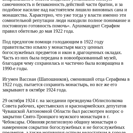
самочинность и беззаконность действий части братии, и за
подобное насилие над настоятелем лишило виновных сана и
монашества. Характерно, что уже тогда у власти именно эти
сомнительной репутации люди находили полное понимание и
постоянную готовность помочь». Архимандрит Серафим
правил обителью до мая 1922 года.
Под предлогом помощи голодающим в 1922 году
правительство изъяло у монастыря массу ценных
богослужебных предметов и икон в драгоценных окладах.
Часть из них была передана в новообразованный музей,
благодаря чему сохранилась и частично была возвращена в
1990-е годы.
Игумен Вассиан (Шапошников), сменивший отца Серафима в
1922 году, пытается сохранить монастырь, но все же его
закрывают в октябре 1924 года.
29 октября 1924 г. на заседании президиума Облисполкома
Совета рабочих, крестьянских и красноармейских депутатов
Чувашской Автономной Области был рассмотрен вопрос о
закрытии Свято-Троицкого мужского монастыря в г.
Чебоксары. Обвиняя религиозную общину монастыря о
намеренном сокрытии богослужебных и не богослужебных
предметов, а также мотивируя острым недостатком в городе