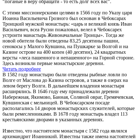
"поганые в веру обращати - то есть долг всех вас".
С этими миссионерскими целями в 1566 году по Указу царя
Иоанна Васильевича Грозного был основан в Чебоксарах
Троицкий мужской монастырь: «царь и великий князь Иван
Васильевич, всеа Русии пожаловал, велел в Чебоксарех
устроити манастырь Живоначальные Троицы». Тогда же
новой обители были отведены 83,25 десятины пашни,
сенокосы у Малого Кувшина, на Пушкарке за Волгой и на
Казине острове на 400 копен (40 десятин), 24 квадратных
версты «леса пашенного и непашенного» на Горной стороне.
Здесь возникли первые монастырские деревни.
Читать подробнее
В 1582 году монастырю были отведены рыбные ловли по
Волге от Маслова до Казина островов, а также в озерах на
левом берегу Волги. В дальнейшем владения монастыря
расширялись. В 1646 году ему принадлежали деревни
Набережная, Якимово, Банная, Соляной овраг, Гремячевская,
Кувшинская с мельницей. В Чебоксарском посаде
располагались 14 дворов монастырских служителей, которые
были ремесленниками. В 1678 году монастырь владел 113
крестьянскими дворами в указанных деревнях.
Известно, что настоятелем монастыря с 1582 года являлся
архимандрит Иоанникий. Известны также имена настоятелей