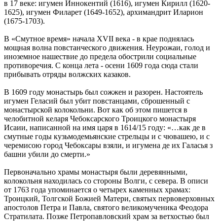
в 17 веке: игумен Иннокентий (1616), игумен Кирилл (1620-
1625), игумен Филарет (1649-1652), архимандрит Иларион
(1675-1703).
В «Смутное время» начала XVII века - в крае поднялась
мощная волна повстанческого движения. Неурожаи, голод и
иноземное нашествие до предела обострили социальные
противоречия. С конца лета - осени 1609 года сюда стали
прибывать отряды волжских казаков.
В 1609 году монастырь был сожжен и разорен. Настоятель
игумен Геласий был убит повстанцами, сброшенный с
монастырской колокольни. Вот как об этом пишется в
челобитной келаря Чебоксарского Троицкого монастыря
Исаии, написанной на имя царя в 1614/15 году: «…как де в
смутные годы кузьмодемьянские стрельцы и с чювашею, и с
черемисою город Чебоксары взяли, и игумена де их Галасья з
башни убили до смерти.»
Первоначально храмы монастыря были деревянными,
колокольня находилась со стороны Волги, с севера. В описи
от 1763 года упоминается о четырех каменных храмах:
Троицкий, Толгской Божией Матери, святых первоверховных
апостолов Петра и Павла, святого великомученика Феодора
Стратилата. Позже Петропавловский храм за ветхостью был