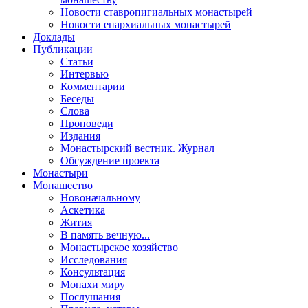
Новости ставропигиальных монастырей
Новости епархиальных монастырей
Доклады
Публикации
Статьи
Интервью
Комментарии
Беседы
Слова
Проповеди
Издания
Монастырский вестник. Журнал
Обсуждение проекта
Монастыри
Монашество
Новоначальному
Аскетика
Жития
В память вечную...
Монастырское хозяйство
Исследования
Консультация
Монахи миру
Послушания