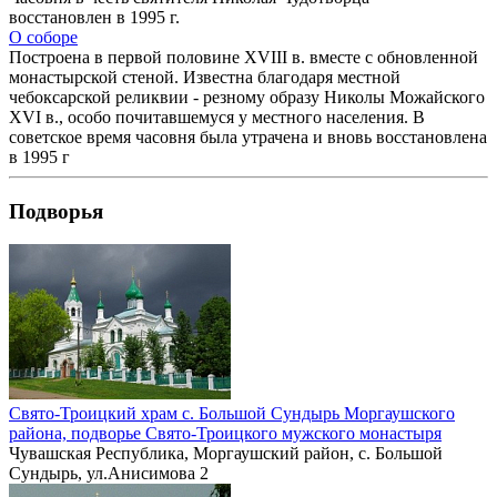
восстановлен в 1995 г.
О соборе
Построена в первой половине XVIII в. вместе с обновленной
монастырской стеной. Известна благодаря местной
чебоксарской реликвии - резному образу Николы Можайского
XVI в., особо почитавшемуся у местного населения. В
советское время часовня была утрачена и вновь восстановлена
в 1995 г
Подворья
Свято-Троицкий храм с. Большой Сундырь Моргаушского
района, подворье Свято-Троицкого мужского монастыря
Чувашская Республика, Моргаушский район, с. Большой
Сундырь, ул.Анисимова 2