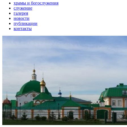
храмы и богослужения
служение
галерея
новости
публикации
контакты