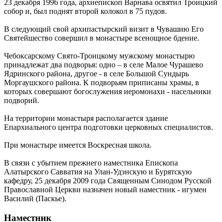
23 декабря 1996 года, архиепископ Варнава освятил Троицкий
собор и, был поднят второй колокол в 75 пудов.
В следующий свой архипастырский визит в Чувашию Его
Святейшество совершил в монастыре всенощное бдение.
Чебоксарскому Свято-Троицкому мужскому монастырю
принадлежат два подворья: одно – в селе Малое Чурашево
Ядринского района, другое - в селе Большой Сундырь
Моргаушского района. К подворьям приписаны храмы, в
которых совершают богослужения иеромонахи - насельники
подворий.
На территории монастыря располагается здание
Епархиального центра подготовки церковных специалистов.
При монастыре имеется Воскресная школа.
В связи с убытием прежнего наместника Епископа
Алатырского Савватия на Улан-Удэнскую и Бурятскую
кафедру, 25 декабря 2009 года Священным Синодом Русской
Православной Церкви назначен новый наместник - игумен
Василий (Паскье).
Наместник