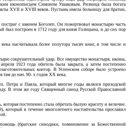
рским иконописцем Симоном Ушаковым. Ризница была богата
акты XVII и XVIII веков. Пустынь имела больницу для братии,
 постриг с именем Боголеп. Он пожертвовал монастырю часть
й был построен в 1712 году для князя Голицына, и до сих пор
века насчитывала более полутора тысяч книг, в том числе и
стырю сокрушительный удар. Все имущество монастыря, иконы,
преля 1923 года обитель была закрыта, а затем постепенно
озаготовительных контор. В Успенском соборе было устроено
 там до нач. 90- х годов ХХ века.
п. Петра и Павла, который многие годы являлся приходской
ду. В этом же году Священный синод Русской Православной
которая постепенно стала обретать былую красоту и величие.
, который в течение многолетнего настоятельства прославил
вой.
 помощь (братские синодики, поминовение за Божественной