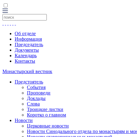
Об отделе
Информация
Председатель
Документы
Календарь
Контакты
Монастырский вестник
Предстоятель
События
Проповеди
Доклады
Слова
Троицкие листки
Коротко о главном
Новости
Церковные новости
Новости Синодального отдела по монастырям и мо
Новости ставропигиальных монастырей