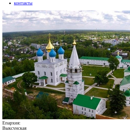
контакты
Епархия:
Выксунская