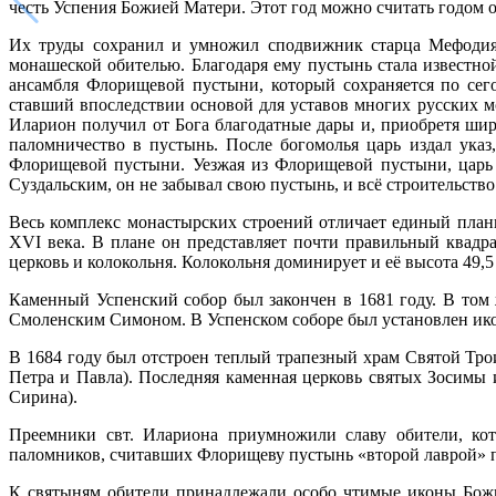
честь Успения Божией Матери. Этот год можно считать годом 
Их труды сохранил и умножил сподвижник старца Мефодия 
монашеской обителью. Благодаря ему пустынь стала известно
ансамбля Флорищевой пустыни, который сохраняется по сег
ставший впоследствии основой для уставов многих русских м
Иларион получил от Бога благодатные дары и, приобретя шир
паломничество в пустынь. После богомолья царь издал ука
Флорищевой пустыни. Уезжая из Флорищевой пустыни, царь з
Суздальским, он не забывал свою пустынь, и всё строительство
Весь комплекс монастырских строений отличает единый план
XVI века. В плане он представляет почти правильный квадра
церковь и колокольня. Колокольня доминирует и её высота 49,5
Каменный Успенский собор был закончен в 1681 году. В том
Смоленским Симоном. В Успенском соборе был установлен ико
В 1684 году был отстроен теплый трапезный храм Святой Трои
Петра и Павла). Последняя каменная церковь святых Зосимы и
Сирина).
Преемники свт. Илариона приумножили славу обители, кот
паломников, считавших Флорищеву пустынь «второй лаврой» п
К святыням обители принадлежали особо чтимые иконы Божие