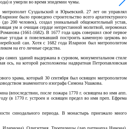
года) и умерли во время эпидемии чумы.
 митрополит Суздальский и Юрьевский. 27 лет он управлял
Иларионе было проведено строительство всего архитектурного
(до 200 человек), создал уникальный общежительный устав,
свящая ум и очищая сердце непрестанной молитвой, иеромонах
оманова (1661-1682). В 1677 года царь совершил своё первое
бные угодья и повелевавший построить каменную церковь во
хиерейский сан. Хотя с 1682 года Иларион был митрополитом
ликом на его личные средства.
ра самих зданий выдержана в суровом, монументальном стиле
ная ось, на которой расположены надвратная Петропавловская
ового храма, который 30 сентября был освящен митрополитом
ководством знаменитого изографа Симона Ушакова.
на (впоследствии, после пожара 1770 г. освящена во имя апп.
оду (в 1770 г. устроен и освящен предел во имя преп. Ефрема
ности синодального периода. В монастырь приезжало много
 Илариона), Одигитрия, Троеручицы (дар патриарха Никона),