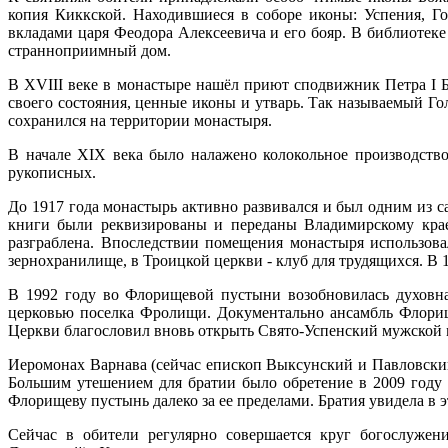
копия Киккской. Находившиеся в соборе иконы: Успения, Г
вкладами царя Феодора Алексеевича и его бояр. В библиотеке
странноприимный дом.
В XVIII веке в монастыре нашёл приют сподвижник Петра I 
своего состояния, ценные иконы и утварь. Так называемый Го
сохранился на территории монастыря.
В начале XIX века было налажено колокольное производство
рукописных.
До 1917 года монастырь активно развивался и был одним из 
книги были реквизированы и переданы Владимирскому краев
разграблена. Впоследствии помещения монастыря использова
зернохранилище, в Троицкой церкви - клуб для трудящихся. В 1
В 1992 году во Флорищевой пустыни возобновилась духовна
церковью поселка Фролищи. Документально ансамбль Флорищ
Церкви благословил вновь открыть Свято-Успенский мужской
Иеромонах Варнава (сейчас епископ Выксунский и Павловский
Большим утешением для братии было обретение в 2009 году 
Флорищеву пустынь далеко за ее пределами. Братия увидела в э
Сейчас в обители регулярно совершается круг богослужен