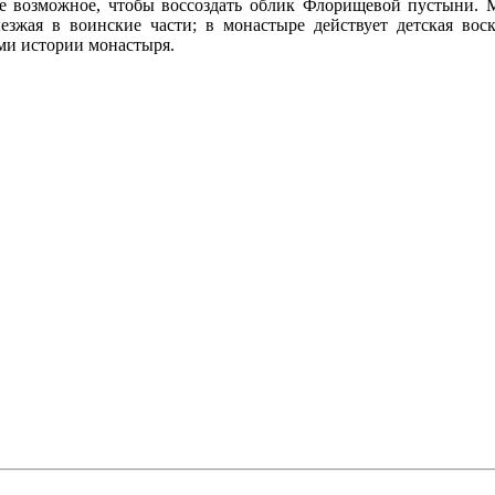
се возможное, чтобы воссоздать облик Флорищевой пустыни. 
зжая в воинские части; в монастыре действует детская воск
ми истории монастыря.