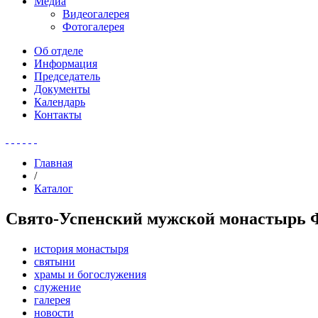
Медиа
Видеогалерея
Фотогалерея
Об отделе
Информация
Председатель
Документы
Календарь
Контакты
Главная
/
Каталог
Свято-Успенский мужской монастырь
история монастыря
святыни
храмы и богослужения
служение
галерея
новости