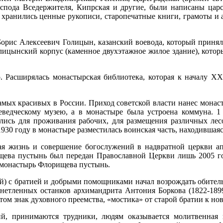
оспода Вседержителя, Кипрская и другие, были написаны ца
 хранились ценные рукописи, старопечатные книги, грамоты и 
Борис Алексеевич Голицын, казанский воевода, который принял
лицынский корпус (каменное двухэтажное жилое здание), которы
. Расширялась монастырская библиотека, которая к началу XX 
самых красивых в России. Приход советской власти нанес мона
едческому музею, а в монастыре была устроена коммуна. 1 а
лись для проживания рабочих, для размещения различных лес
930 году в монастыре разместилась воинская часть, находившаяся
я жизнь и совершение богослужений в надвратной церкви ап
ева пустынь был передан Православной Церкви лишь 2005 го
 монастырь Флорищева пустынь.
) с братией и добрыми помощниками начал возрождать обитель, 
нетленных останков архимандрита Антония Боркова (1822-1899)
том знак духовного преемства, «мостика» от старой братии к но
ий, принимаются трудники, людям оказывается молитвенная