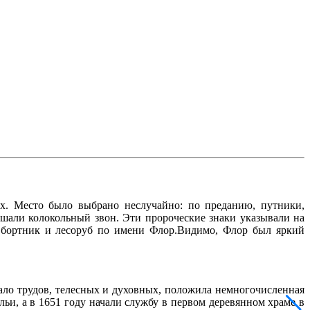
х. Место было выбрано неслучайно: по преданию, путники,
шали колокольный звон. Эти пророческие знаки указывали на
л бортник и лесоруб по имени Флор.Видимо, Флор был яркий
ало трудов, телесных и духовных, положила немногочисленная
ьи, а в 1651 году начали службу в первом деревянном храме в