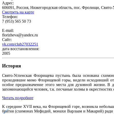
Адрес:
606091, Россия, Нижегородская область, пос. Фролищи, Свято
Смотреть на карте
Телефон:
7 (953) 565 50 73
E-mail:
florizheva@yandex.ru
Сайт:
vk.com/club27032251
дата восстановления:
2005
История
Свято-Успенская Флорищева пустынь была основана схимон
проходившие мимо Флорищевой горы, видели исходивший от н
особое предназначение этого места для духовной жизни. В
запоминающийся человек, т.к. песчаные холмы в окрестностях
Читать подробнее
К середине XVII века, на Флорищевой горе, возникла неболь
братия (схимонах Мефодий, монахи Варлаам и Макарий) ради с