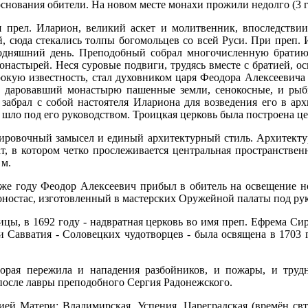
основания обители. На новом месте монахи прожили недолго (3 
прел. Иларион, великий аскет и молитвенник, впоследствии
й, сюда стекались толпы богомольцев со всей Руси. При преп. 
одняшний день. Преподобный собрал многочисленную братию 
онастырей. Неся суровые подвиги, трудясь вместе с братией, о
окую известность, стал духовником царя Феодора Алексеевича Р
з, даровавший монастырю пашенные земли, сенокосные, и ры
абрал с собой настоятеля Илариона для возведения его в ар
 шло под его руководством. Троицкая церковь была построена це
ировочный замысел и единый архитектурный стиль. Архитекту
т, в котором четко прослеживается центральная пространствен
 м.
 же году Феодор Алексеевич прибыл в обитель на освещение н
ностас, изготовленный в мастерских Оружейной палаты под ру
цы, в 1692 году - надвратная церковь во имя преп. Ефрема Сири
 Савватия - Соловецких чудотворцев - была освящена в 1703 г
орая пережила и нападения разбойников, и пожары, и труд
осле лавры преподобного Сергия Радонежского.
й Матери: Владимирская, Успения, Цареградская (времён свт.