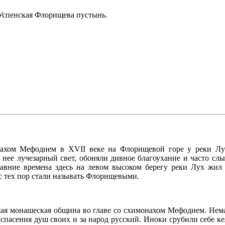
-Успенская Флорищева пустынь.
ахом Мефодием в XVII веке на Флорищевой горе у реки Лу
ее лучезарный свет, обоняли дивное благоухание и часто слы
 давние времена здесь на левом высоком берегу реки Лух жи
 с тех пор стали называть Флорищевыми.
шая монашеская община во главе со схимонахом Мефодием. Нем
пасения душ своих и за народ русский. Иноки срубили себе кел