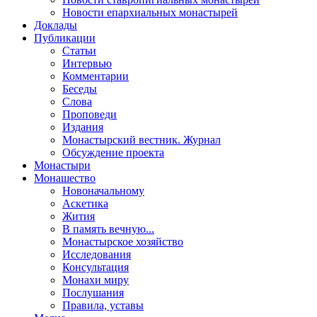
Новости епархиальных монастырей
Доклады
Публикации
Статьи
Интервью
Комментарии
Беседы
Слова
Проповеди
Издания
Монастырский вестник. Журнал
Обсуждение проекта
Монастыри
Монашество
Новоначальному
Аскетика
Жития
В память вечную...
Монастырское хозяйство
Исследования
Консультация
Монахи миру
Послушания
Правила, уставы