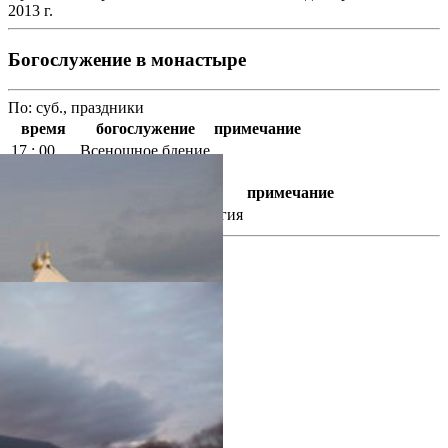
2013 г.
Богослужение в монастыре
По: суб., праздники
время
богослужение
примечание
17 : 00
Всенощное бдение
По: вск., праздники
время
богослужение
примечание
9 : 00
Божественная литургия
фотогалерея