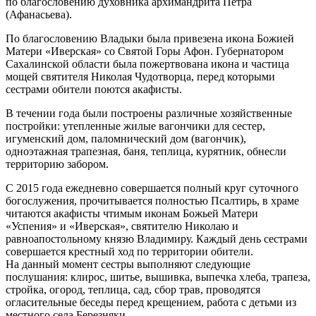
по благословению духовника архимандрита Петра
(Афанасьева).
По благословению Владыки была привезена икона Божией
Матери «Иверская» со Святой Горы Афон. Губернатором
Сахалинской области была пожертвована икона и частица
мощей святителя Николая Чудотворца, перед которыми
сестрами обители поются акафисты.
В течении года были построены различные хозяйственные
постройки: утепленные жилые вагончики для сестер,
игуменский дом, паломнический дом (вагончик),
одноэтажная трапезная, баня, теплица, курятник, обнесли
территорию забором.
С 2015 года ежедневно совершается полный круг суточного
богослужения, прочитывается полностью Псалтирь, в храме
читаются акафисты чтимым иконам Божьей Матери
«Успения» и «Иверская», святителю Николаю и
равноапостольному князю Владимиру. Каждый день сестрами
совершается крестный ход по территории обители.
На данный момент сестры выполняют следующие
послушания: клирос, шитье, вышивка, выпечка хлеба, трапеза,
стройка, огород, теплица, сад, сбор трав, проводятся
огласительные беседы перед крещением, работа с детьми из
местного села Березняки.