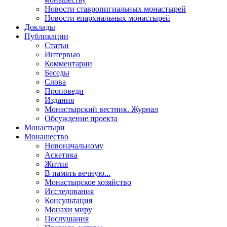
Новости ставропигиальных монастырей
Новости епархиальных монастырей
Доклады
Публикации
Статьи
Интервью
Комментарии
Беседы
Слова
Проповеди
Издания
Монастырский вестник. Журнал
Обсуждение проекта
Монастыри
Монашество
Новоначальному
Аскетика
Жития
В память вечную...
Монастырское хозяйство
Исследования
Консультация
Монахи миру
Послушания