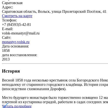
Саратовская
Адрес:
Саратовская область, Вольск, улица Пролетарский Посёлок, 41
Смотреть на карте
Телефон:
+7 (84593)5-42-81
E-mail:
volsk-monastyr@mail.ru
Сайт:
monastyr-volsk.ru
Дата основания:
1858
дата восстановления:
2013
История
Весной 1858 года несколько крестьянок села Богородского Ник
неподалеку от старинного городского кладбища. История сох
(впоследствии схимонахиня Дорофея).
Место будущего монастыря было торжественно освящено 12 ма
плетеной из кустарника оградой, работали в садах соседних зе
Читать подробнее