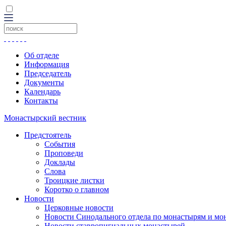
Об отделе
Информация
Председатель
Документы
Календарь
Контакты
Монастырский вестник
Предстоятель
События
Проповеди
Доклады
Слова
Троицкие листки
Коротко о главном
Новости
Церковные новости
Новости Синодального отдела по монастырям и мо
Новости ставропигиальных монастырей