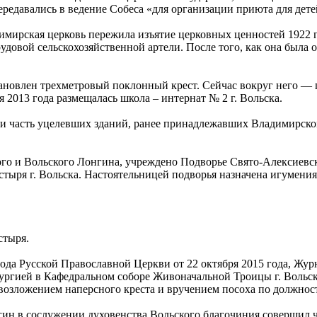
редавались в ведение Собеса «для организации приюта для дете
димирская церковь пережила изъятие церковных ценностей 1922 
трудовой сельскохозяйственной артели. После того, как она был
ановлен трехметровый поклонный крест. Сейчас вокруг него — п
2013 года размещалась школа – интернат № 2 г. Вольска.
ти часть уцелевших зданий, ранее принадлежавших Владимирск
о и Вольского Лонгина, учреждено Подворье Свято-Алексиевског
тыря г. Вольска. Настоятельницей подворья назначена игумения
стыря.
ода Русской Православной Церкви от 22 октября 2015 года, Жур
Литургией в Кафедральном соборе Живоначальной Троицы г. Вол
возложением наперсного креста и вручением посоха по должнос
ин в сослужении духовенства Вольского благочиния совершил ч