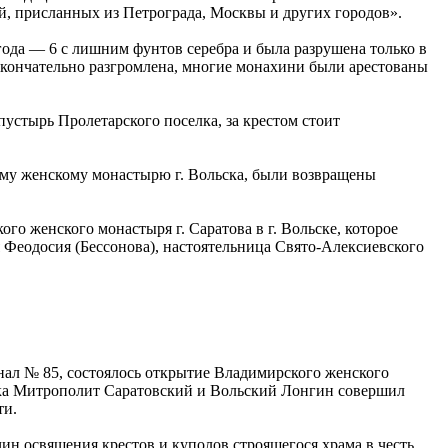
й, присланных из Петрограда, Москвы и других городов».
года — 6 с лишним фунтов серебра и была разрушена только в
а окончательно разгромлена, многие монахини были арестованы
устырь Пролетарского поселка, за крестом стоит
ому женскому монастырю г. Вольска, были возвращены
о женского монастыря г. Саратова в г. Вольске, которое
 Феодосия (Бессонова), настоятельница Свято-Алексиевского
нал № 85, состоялось открытие Владимирского женского
ьска Митрополит Саратовский и Вольский Лонгин совершил
ти.
ин освящения крестов и куполов строящегося храма в честь