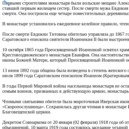
Первыми строителями монастыря были вольские мещане Алекса
ставший первым жилищем сестер. После смерти мужа Евдокия Т
смерти. Она построила еще четыре поместительных деревянных 
В монастыре установилось ежедневное келейное правило, чте
После смерти Евдокии Титовны обителью управляла до 1867 го
Саратовского епископа святителя Иоанникия II были выстроены
10 октября 1865 года Преосвященный Иоанникий освятил храм,
Крестовоздвиженского монастыря Еванфия. Она настоятельство
иконы Божией Матери, который Преосвященный Иоанникий освят
13 июня 1892 года община была возведена в степень женского
июля 1899 года Саратовским епископом Иоанном (Кратировым) 
В годы Первой Мировой войны насельницы монастыря не остав
семьям воинов, призванных в действующую армию, монастырь 
Чтимыми святынями обители была мироточивая Иверская икона
«Скоропослушница». Сохранилась другая чтимая в монастыре И
Благовещенской церкви.
Декретом Совнаркома от 20 января (02 февраля) 1918 года об
объединений. 10 марта 1919 года состоялось заседание уездн