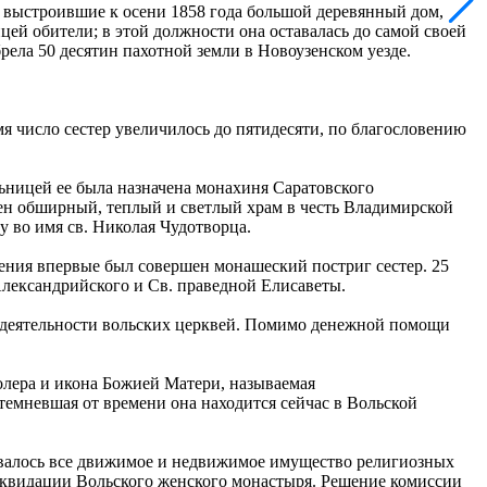
 выстроившие к осени 1858 года большой деревянный дом,
ей обители; в этой должности она оставалась до самой своей
рела 50 десятин пахотной земли в Новоузенском уезде.
я число сестер увеличилось до пятидесяти, по благословению
льницей ее была назначена монахиня Саратовского
оен обширный, теплый и светлый храм в честь Владимирской
 во имя св. Николая Чудотворца.
жения впервые был совершен монашеский постриг сестер. 25
лександрийского и Св. праведной Елисаветы.
 деятельности вольских церквей. Помимо денежной помощи
лера и икона Божией Матери, называемая
емневшая от времени она находится сейчас в Вольской
вывалось все движимое и недвижимое имущество религиозных
ликвидации Вольского женского монастыря. Решение комиссии