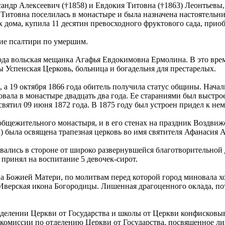
ндр Алексеевич (†1858) и Евдокия Титовна (†1863) Леонтьевы,
итовна поселилась в монастыре и была назначена настоятельниц
дома, купила 11 десятин превосходного фруктового сада, приоб
ние псалтири по умершим.
да вольская мещанка Агафья Евдокимовна Ермолина. В это врем
 Успенская Церковь, больница и богадельня для престарелых.
 а 19 октября 1866 года обитель получила статус общины. Нача
вала в монастыре двадцать два года. Ее стараниями был выстр
ил 09 июня 1872 года. В 1875 году был устроен придел к нему
 общежительного монастыря, и в его стенах на праздник Воздви
была освящена трапезная церковь во имя святителя Афанасия А
ались в стороне от широко развернувшейся благотворительной
принял на воспитание 5 девочек-сирот.
 Божией Матери, по молитвам перед которой город миновала хо
верская икона Богородицы. Лишенная драгоценного оклада, пот
 отделении Церкви от Государства и школы от Церкви конфиско
ой комиссии по отделению Церкви от Государства, посвященное 