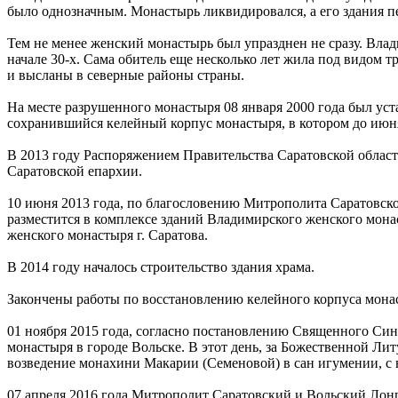
было однозначным. Монастырь ликвидировался, а его здания пе
Тем не менее женский монастырь был упразднен не сразу. Вла
начале 30-х. Сама обитель еще несколько лет жила под видом 
и высланы в северные районы страны.
На месте разрушенного монастыря 08 января 2000 года был уст
сохранившийся келейный корпус монастыря, в котором до июня 
В 2013 году Распоряжением Правительства Саратовской облас
Саратовской епархии.
10 июня 2013 года, по благословению Митрополита Саратовског
разместится в комплексе зданий Владимирского женского монас
женского монастыря г. Саратова.
В 2014 году началось строительство здания храма.
Закончены работы по восстановлению келейного корпуса мона
01 ноября 2015 года, согласно постановлению Священного Син
монастыря в городе Вольске. В этот день, за Божественной 
возведение монахини Макарии (Семеновой) в сан игумении, с 
07 апреля 2016 года Митрополит Саратовский и Вольский Лонг