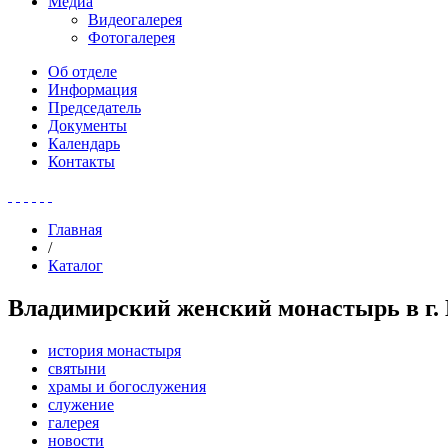
Медиа
Видеогалерея
Фотогалерея
Об отделе
Информация
Председатель
Документы
Календарь
Контакты
Главная
/
Каталог
Владимирский женский монастырь в г. 
история монастыря
святыни
храмы и богослужения
служение
галерея
новости