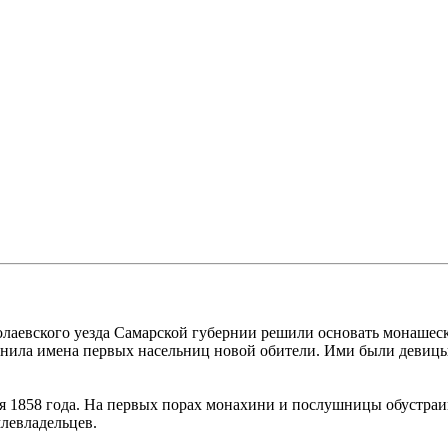
олаевского уезда Самарской губернии решили основать монашеско
ранила имена первых насельниц новой обители. Ими были девиц
я 1858 года. На первых порах монахини и послушницы обустраи
млевладельцев.