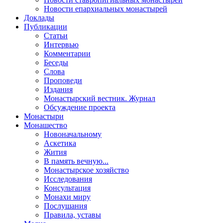
Новости епархиальных монастырей
Доклады
Публикации
Статьи
Интервью
Комментарии
Беседы
Слова
Проповеди
Издания
Монастырский вестник. Журнал
Обсуждение проекта
Монастыри
Монашество
Новоначальному
Аскетика
Жития
В память вечную...
Монастырское хозяйство
Исследования
Консультация
Монахи миру
Послушания
Правила, уставы