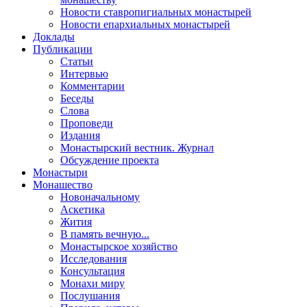
Новости ставропигиальных монастырей
Новости епархиальных монастырей
Доклады
Публикации
Статьи
Интервью
Комментарии
Беседы
Слова
Проповеди
Издания
Монастырский вестник. Журнал
Обсуждение проекта
Монастыри
Монашество
Новоначальному
Аскетика
Жития
В память вечную...
Монастырское хозяйство
Исследования
Консультация
Монахи миру
Послушания