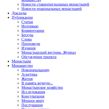
Новости ставропигиальных монастырей
Новости епархиальных монастырей
Доклады
Публикации
Статьи
Интервью
Комментарии
Беседы
Слова
Проповеди
Издания
Монастырский вестник. Журнал
Обсуждение проекта
Монастыри
Монашество
Новоначальному
Аскетика
Жития
В память вечную...
Монастырское хозяйство
Исследования
Консультация
Монахи миру
Послушания