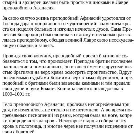
сты­рей и ар­хи­ереи же­ла­ли быть про­сты­ми ино­ка­ми в Лав­ре
пре­по­доб­но­го Афа­на­сия.
За свою свя­тую жизнь пре­по­доб­ный Афа­на­сий удо­сто­ил­ся от
Гос­по­да да­ра про­зор­ли­во­сти и чу­до­тво­ре­ний: зна­ме­ни­ем кре­
ста он ис­це­лял боль­ных и из­го­нял нечи­стых ду­хов. Са­ма Пре­
чи­стая Бо­го­ро­ди­ца бла­го­во­ли­ла к свя­то­му и несколь­ко раз яв­
ля­лась пре­по­доб­но­му, обе­щая ве­ли­кой Лав­ре свою неоску­де­ва­
ю­щую по­мощь и за­щи­ту.
Про­ви­дя свою кон­чи­ну, пре­по­доб­ный про­сил бра­тию не со­
блаз­нять­ся о том, что про­изой­дет. Пре­по­дав бра­тии по­след­нее
на­став­ле­ние и по­мо­лив­шись, он взо­шел вме­сте с дру­ги­ми ше­
стью бра­ти­я­ми на верх хра­ма осмот­реть стро­и­тель­ство. Вдруг
неве­до­мы­ми судь­ба­ми Бо­жи­и­ми верх хра­ма об­ру­шил­ся, и пре­
по­доб­ный с бра­ти­я­ми бы­ли за­ва­ле­ны кам­ня­ми и там пре­да­ли
свои ду­ши в ру­ки Бо­жии. Кон­чи­на свя­то­го по­сле­до­ва­ла в
1000–1001 гг.
Те­ло пре­по­доб­но­го Афа­на­сия, про­ле­жав непо­гре­бен­ным три
дня, не из­ме­ни­лось, не отек­ло и не по­тем­не­ло. А во вре­мя по­
гре­баль­ных пес­но­пе­ний из ра­ны, ко­то­рая бы­ла на но­ге, во­пре­
ки при­ро­де ис­тек­ла кровь. Неко­то­рые стар­цы со­би­ра­ли эту
кровь в по­ло­тен­ца, и мно­гие через нее по­лу­ча­ли ис­це­ле­ние от
сво­их бо­лез­ней.