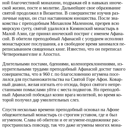
ной бла­го­че­сти­вой мо­на­хи­ни, под­ра­жая ей в на­вы­ках ино­че­
ской жиз­ни, по­сте и мо­лит­ве. Даль­ней­шее свое об­ра­зо­ва­ние
свя­той про­дол­жил в Ви­зан­тии. В со­вер­шен­стве изу­чив раз­
лич­ные на­у­ки, он стал на­став­ни­ком юно­ше­ства. По­сле зна­
ком­ства с пре­по­доб­ным Ми­ха­и­лом Ма­ле­и­ном, пре­зрев всю
мир­скую су­е­ту, свя­той уда­лил­ся в Ки­мин­ский мо­на­стырь в
Ма­лой Азии, где при­нял ино­че­ский по­стриг с име­нем Афа­на­
сий. В оби­те­ли пре­по­доб­ный Афа­на­сий с усер­ди­ем ис­пол­нял
мо­на­стыр­ские по­слу­ша­ния, а в сво­бод­ное вре­мя за­ни­мал­ся пе­
ре­пи­сы­ва­ни­ем свя­щен­ных книг. Из­вест­но, что он пе­ре­пи­сал
Чет­ве­ро­е­ван­ге­лие и Апо­стол.
Дли­тель­ны­ми по­ста­ми, бде­ни­я­ми, ко­ле­но­пре­кло­не­ни­я­ми, из­
ну­ри­тель­ны­ми тру­да­ми пре­по­доб­ный Афа­на­сий до­стиг та­ко­го
со­вер­шен­ства, что в 960 г. по бла­го­сло­ве­нию игу­ме­на по­се­
лил­ся для пу­стын­но­жи­тель­ства на Свя­той Го­ре Афон. Ко­вар­
ный диа­вол, же­лая из­гнать его от­сю­да, бо­рол свя­то­го непре­
стан­ны­ми по­мыс­ла­ми уй­ти с ме­ста по­дви­гов. Но пре­по­доб­
ный Афа­на­сий по­беж­дал коз­ни вра­га мо­лит­вой, во вре­мя ко­
то­рой по­лу­чил дар уми­ли­тель­ных слез.
Спу­стя несколь­ко вре­ме­ни пре­по­доб­ный ос­но­вал на Афоне
об­ще­жи­тель­ный мо­на­стырь со стро­гим уста­вом, где и был
игу­ме­ном. Сла­ва об оби­те­ли и ее игу­мене-по­движ­ни­ке рас­
про­стра­ни­лась по­всю­ду, так что да­же игу­ме­ны мно­гих мо­на­