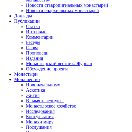
Новости ставропигиальных монастырей
Новости епархиальных монастырей
Доклады
Публикации
Статьи
Интервью
Комментарии
Беседы
Слова
Проповеди
Издания
Монастырский вестник. Журнал
Обсуждение проекта
Монастыри
Монашество
Новоначальному
Аскетика
Жития
В память вечную...
Монастырское хозяйство
Исследования
Консультация
Монахи миру
Послушания