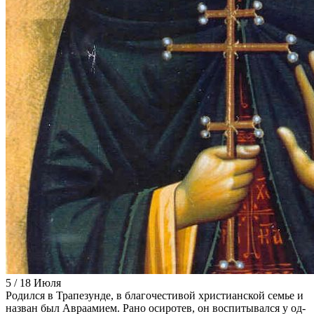
5 / 18 Июля
Ро­дил­ся в Тра­пезун­де, в бла­го­че­сти­вой хри­сти­ан­ской се­мье и
на­зван был Ав­ра­ами­ем. Ра­но оси­ро­тев, он вос­пи­ты­вал­ся у од­