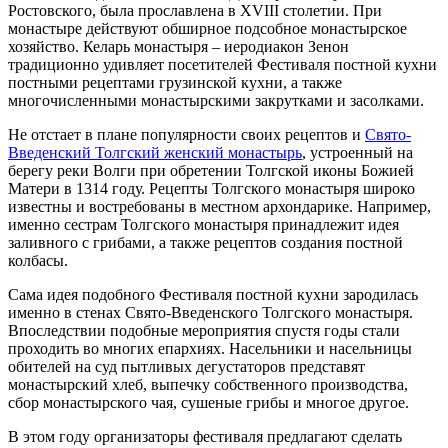
Ростовского, была прославлена в ХVIII столетии. При
монастыре действуют обширное подсобное монастырское
хозяйство. Келарь монастыря – иеродиакон Зенон
традиционно удивляет посетителей Фестиваля постной кухни
постными рецептами грузинской кухни, а также
многочисленными монастырскими закрутками и засолками.
Не отстает в плане популярности своих рецептов и
Свято-
Введенский Толгский женский монастырь
, устроенный на
берегу реки Волги при обретении Толгской иконы Божией
Матери в 1314 году. Рецепты Толгского монастыря широко
известны и востребованы в местном архондарике. Например,
именно сестрам Толгского монастыря принадлежит идея
заливного с грибами, а также рецептов создания постной
колбасы.
Сама идея подобного Фестиваля постной кухни зародилась
именно в стенах Свято-Введенского Толгского монастыря.
Впоследствии подобные мероприятия спустя годы стали
проходить во многих епархиях. Насельники и насельницы
обителей на суд пытливых дегустаторов представят
монастырский хлеб, выпечку собственного производства,
сбор монастырского чая, сушеные грибы и многое другое.
В этом году организаторы фестиваля предлагают сделать