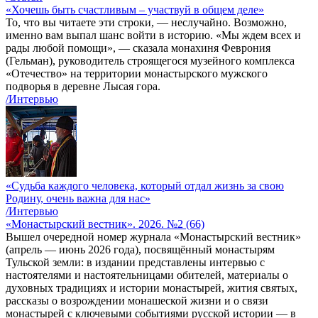
«Хочешь быть счастливым – участвуй в общем деле»
То, что вы читаете эти строки, — неслучайно. Возможно,
именно вам выпал шанс войти в историю. «Мы ждем всех и
рады любой помощи», — сказала монахиня Феврония
(Гельман), руководитель строящегося музейного комплекса
«Отечество» на территории монастырского мужского
подворья в деревне Лысая гора.
/Интервью
«Судьба каждого человека, который отдал жизнь за свою
Родину, очень важна для нас»
/Интервью
«Монастырский вестник». 2026. №2 (66)
Вышел очередной номер журнала «Монастырский вестник»
(апрель — июнь 2026 года), посвящённый монастырям
Тульской земли: в издании представлены интервью с
настоятелями и настоятельницами обителей, материалы о
духовных традициях и истории монастырей, жития святых,
рассказы о возрождении монашеской жизни и о связи
монастырей с ключевыми событиями русской истории — в