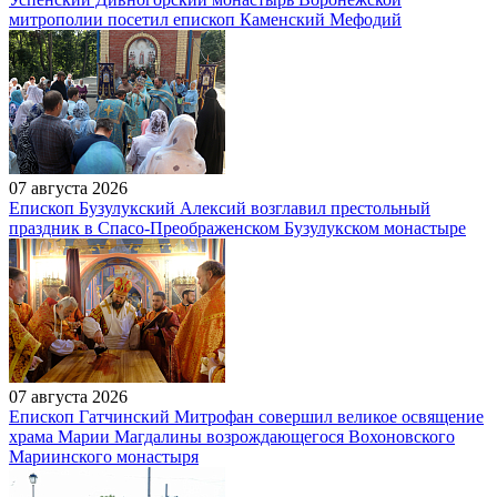
митрополии посетил епископ Каменский Мефодий
07 августа 2026
Епископ Бузулукский Алексий возглавил престольный
праздник в Спасо-Преображенском Бузулукском монастыре
07 августа 2026
Епископ Гатчинский Митрофан совершил великое освящение
храма Марии Магдалины возрождающегося Вохоновского
Мариинского монастыря