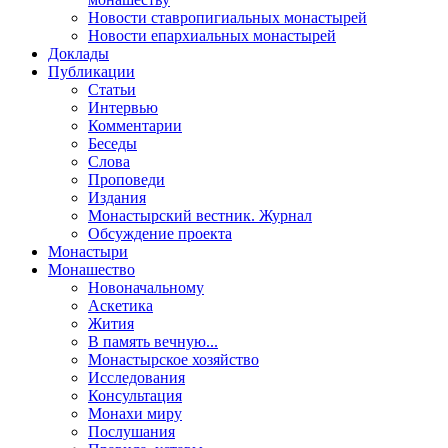
Новости ставропигиальных монастырей
Новости епархиальных монастырей
Доклады
Публикации
Статьи
Интервью
Комментарии
Беседы
Слова
Проповеди
Издания
Монастырский вестник. Журнал
Обсуждение проекта
Монастыри
Монашество
Новоначальному
Аскетика
Жития
В память вечную...
Монастырское хозяйство
Исследования
Консультация
Монахи миру
Послушания