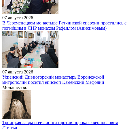
07 августа 2026
В Череменецком монастыре Гатчинской епархии простились с
погибшим в ЛНР монахом Рафаилом (Анисимовым)
07 августа 2026
Успенский Дивногорский монастырь Воронежской
митрополии посетил епископ Каменский Мефодий
Монашество
Троицкая лавра и ее листки против порока сквернословия
/Статьи