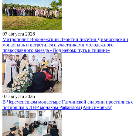
07 августа 2026
Митрополит Воронежский Леонтий посетил Дивногорский
монастырь и встретился с участниками молодежного
православного выезда «Под небом: путь к тишине»
07 августа 2026
В Череменецком монастыре Гатчинской епархии простились с
погибшим в ЛНР монахом Рафаилом (Анисимовым)