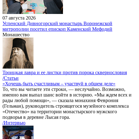
07 августа 2026
Успенский Дивногорский монастырь Воронежской
митрополии посетил епископ Каменский Мефодий
Монашество
Троицкая лавра и ее листки против порока сквернословия
/Статьи
«Хочешь быть счастливым – участвуй в общем деле»
То, что вы читаете эти строки, — неслучайно. Возможно,
именно вам выпал шанс войти в историю. «Мы ждем всех и
рады любой помощи», — сказала монахиня Феврония
(Гельман), руководитель строящегося музейного комплекса
«Отечество» на территории монастырского мужского
подворья в деревне Лысая гора.
/Интервью