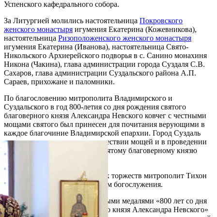
Успенского кафедрального собора.
За Литургией молились настоятельница
Покровского
женского монастыря
игумения Екатерина (Кожевникова),
настоятельница
Ризоположенского женского монастыря
игумения Екатерина (Иванова), настоятельница Свято-
Никольского Архиерейского подворья в с. Санино монахиня
Никона (Чакина), глава администрации города Суздаля С.В.
Сахаров, глава администрации Суздальского района А.П.
Сараев, прихожане и паломники.
По благословению митрополита Владимирского и
Суздальского в год 800-летия со дня рождения святого
благоверного князя Александра Невского ковчег с честными
мощами святого был принесен для почитания верующими в
каждое благочиние Владимирской епархии. Город Суздаль
стал завершающим этапом в шествии мощей и в проведении
мероприятий, посвященных святому благоверному князю
Александру Невскому.
По завершении богослужебных торжеств митрополит Тихон
произнес проповедь участникам богослужения.
Владыка наградил епархиальными медалями «800 лет со дня
рождения святого благоверного князя Александра Невского»