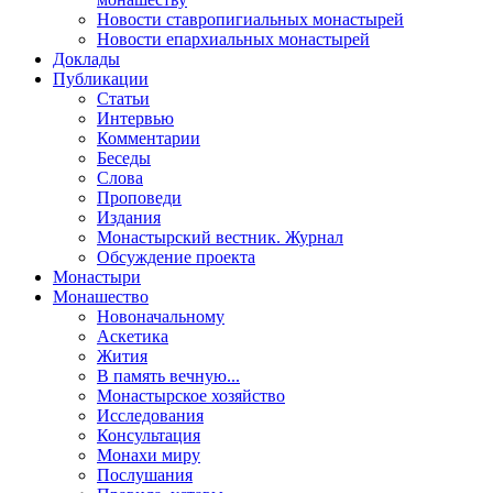
Новости ставропигиальных монастырей
Новости епархиальных монастырей
Доклады
Публикации
Статьи
Интервью
Комментарии
Беседы
Слова
Проповеди
Издания
Монастырский вестник. Журнал
Обсуждение проекта
Монастыри
Монашество
Новоначальному
Аскетика
Жития
В память вечную...
Монастырское хозяйство
Исследования
Консультация
Монахи миру
Послушания