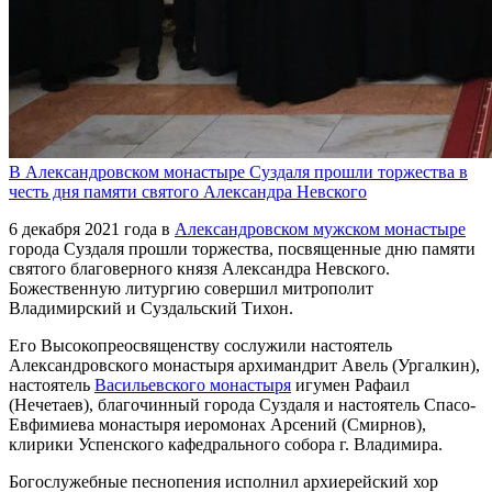
В Александровском монастыре Суздаля прошли торжества в
честь дня памяти святого Александра Невского
6 декабря 2021 года в
Александровском мужском монастыре
города Суздаля прошли торжества, посвященные дню памяти
святого благоверного князя Александра Невского.
Божественную литургию совершил митрополит
Владимирский и Суздальский Тихон.
Его Высокопреосвященству сослужили настоятель
Александровского монастыря архимандрит Авель (Ургалкин),
настоятель
Васильевского монастыря
игумен Рафаил
(Нечетаев), благочинный города Суздаля и настоятель Спасо-
Евфимиева монастыря иеромонах Арсений (Смирнов),
клирики Успенского кафедрального собора г. Владимира.
Богослужебные песнопения исполнил архиерейский хор