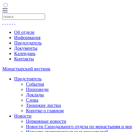
Об отделе
Информация
Председатель
Документы
Календарь
Контакты
Монастырский вестник
Предстоятель
События
Проповеди
Доклады
Слова
Троицкие листки
Коротко о главном
Новости
Церковные новости
Новости Синодального отдела по монастырям и мо
Новости ставропигиальных монастырей