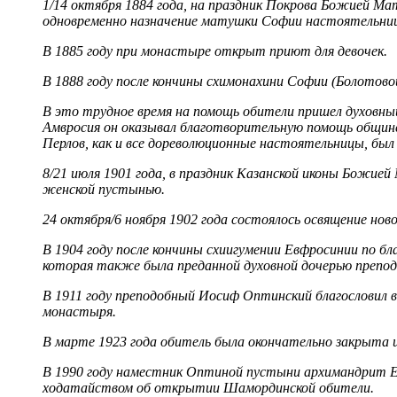
1/14 октября 1884 года, на праздник Покрова Божией Ма
одновременно назначение матушки Софии настоятельниц
В 1885 году при монастыре открыт приют для девочек.
В 1888 году после кончины схимонахини Софии (Болотово
В это трудное время на помощь обители пришел духовный
Амвросия он оказывал благотворительную помощь общине.
Перлов, как и все дореволюционные настоятельницы, был
8/21 июля 1901 года, в праздник Казанской иконы Божи
женской пустынью.
24 октября/6 ноября 1902 года состоялось освящение ново
В 1904 году после кончины схиигумении Евфросинии по б
которая также была преданной духовной дочерью препод
В 1911 году преподобный Иосиф Оптинский благословил в
монастыря.
В марте 1923 года обитель была окончательно закрыта и
В 1990 году наместник Оптиной пустыни архимандрит Ев
ходатайством об открытии Шамординской обители.