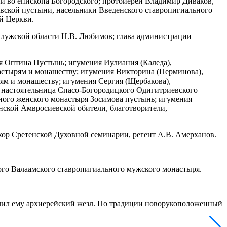
й во епископа Богородского; протоиерей Владимир Диваков,
евской пустыни, насельники Введенского ставропигиального
й Церкви.
алужской области Н.В. Любимов; глава администрации
я Оптина Пустынь; игумения Иулиания (Каледа),
настырям и монашеству; игумения Викторина (Перминова),
ям и монашеству; игумения Сергия (Щербакова),
 настоятельница Спасо-Богородицкого Одигитриевского
ного женского монастыря Зосимова пустынь; игумения
нской Амвросиевской обители, благотворители,
хор Сретенской Духовной семинарии, регент А.В. Амерханов.
го Валаамского ставропигиального мужского монастыря.
чил ему архиерейский жезл. По традиции новорукоположенный