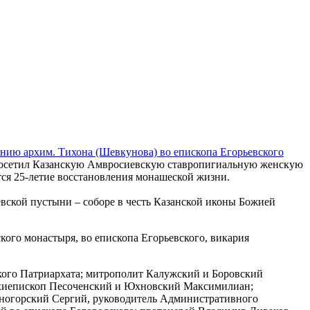
ию архим. Тихона (Шевкунова) во епископа Егорьевского
л посетил Казанскую Амвросиевскую ставропигиальную женскую
тся 25-летие восстановления монашеской жизни.
вской пустыни – соборе в честь Казанской иконы Божией
ого монастыря, во епископа Егорьевского, викария
кого Патриархата; митрополит Калужский и Боровский
архиепископ Песоченский и Юхновский Максимилиан;
чногорский Сергий, руководитель Административного