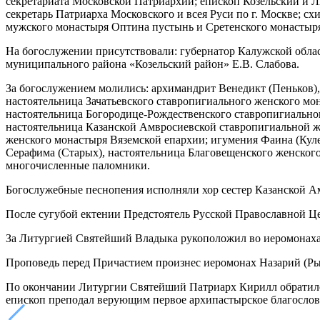
секретариата Московской Патриархии; епископ Козельский и 
секретарь Патриарха Московского и всея Руси по г. Москве; 
мужского монастыря Оптина пустынь и Сретенского монастыря
На богослужении присутствовали: губернатор Калужской облас
муниципального района «Козельский район» Е.В. Слабова.
За богослужением молились: архимандрит Венедикт (Пеньков)
настоятельница Зачатьевского ставропигиального женского мо
настоятельница Богородице-Рождественского ставропигиально
настоятельница Казанской Амвросиевской ставропигиальной ж
женского монастыря Вяземской епархии; игумения Фаина (Кул
Серафима (Старых), настоятельница Благовещенского женского
многочисленные паломники.
Богослужебные песнопения исполняли хор сестер Казанской Ам
После сугубой ектении Предстоятель Русской Православной Це
За Литургией Святейший Владыка рукоположил во иеромонаха 
Проповедь перед Причастием произнес иеромонах Назарий (Р
По окончании Литургии Святейший Патриарх Кирилл обратился
епископ преподал верующим первое архипастырское благослов