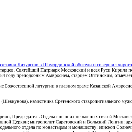
зглавил Литургию в Шамординской обители и совершил хиротон
х старцев, Святейший Патриарх Московский и всея Руси Кирил
1884 году преподобным Амвросием, старцем Оптинским, отмечае
ие Божественной литургии в главном храме Казанской Амвросие
(Шевкунова), наместника Сретенского ставропигиального мужск
рион, Председатель Отдела внешних церковных связей Московс
славной Церкви; митрополит Саратовский и Вольский Лонгин; 
одального отдела по монастырям и монашеству; епископ Солне