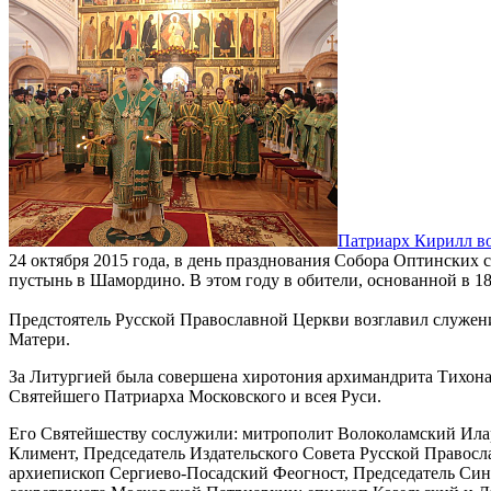
Патриарх Кирилл во
24 октября 2015 года, в день празднования Собора Оптински
пустынь в Шамордино. В этом году в обители, основанной в 
Предстоятель Русской Православной Церкви возглавил служен
Матери.
За Литургией была совершена хиротония архимандрита Тихона 
Святейшего Патриарха Московского и всея Руси.
Его Святейшеству сослужили: митрополит Волоколамский Ила
Климент, Председатель Издательского Совета Русской Право
архиепископ Сергиево-Посадский Феогност, Председатель Син