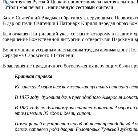
Предстоятеля Русской Церкви приветствовала настоятельница
«Утоли моя печали», написанную сестрами обители.
Затем Святейший Владыка обратился к верующим с Первосвят
В дар обители Святейший Патриарх Кирилл передал образ Божи
Был оглашен Патриарший указ, согласно которому в главном 
совершение Божественной литургии с отверстыми Царскими вр
Во внимание к усердным пастырским трудам архимандрит Пол
Серафима Саровского III степени.
В завершение праздничного богослужения верующим были вру
Краткая справка
Казанская Амвросиевская женская пустынь основана ве
В 1875 году духовная дочь преподобного Амвросия монах
В 1881 году по духовному завещанию монахини Амвросии
этом имении 35 вдов и девиц-сирот.
Помощницей в устроении новой обители преподобный Амв
благочестивого рода дворян Болотовых Тульской губернии