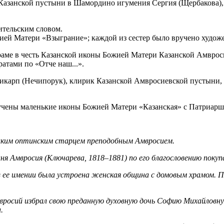
 Казанской пустыни в Шамордино игумения Сергия (Щербакова),
ительским словом.
ей Матери «Взыграние»; каждой из сестер было вручено художе
храме в честь Казанской иконы Божией Матери Казанской Амвро
атами по «Отче наш...».
икарп (Нечипорук), клирик Казанской Амвросиевской пустыни,
чены маленькие иконы Божией Матери «Казанская» с Патриарш
ликим оптинским старцем преподобным Амвросием.
иня Амвросия (Ключарева, 1818–1881) по его благословению пок
 в ее имении была устроена женская община с домовым храмом.
росий избрал свою преданную духовную дочь Софию Михайловну 
.