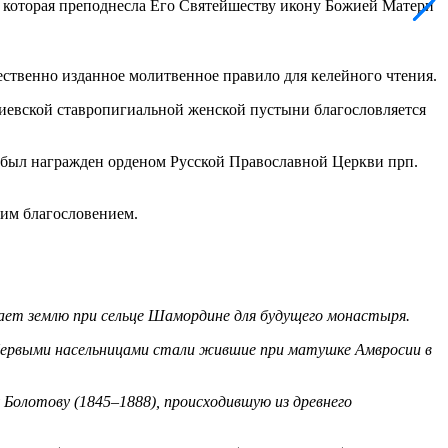
 которая преподнесла Его Святейшеству икону Божией Матери
ственно изданное молитвенное правило для келейного чтения.
сиевской ставропигиальной женской пустыни благословляется
 был награжден орденом Русской Православной Церкви прп.
им благословением.
упает землю при сельце Шамордине для будущего монастыря.
 Первыми насельницами стали жившие при матушке Амвросии в
Болотову (1845–1888), происходившую из древнего