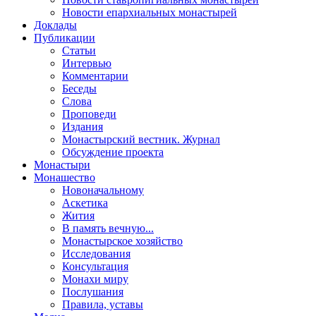
Новости епархиальных монастырей
Доклады
Публикации
Статьи
Интервью
Комментарии
Беседы
Слова
Проповеди
Издания
Монастырский вестник. Журнал
Обсуждение проекта
Монастыри
Монашество
Новоначальному
Аскетика
Жития
В память вечную...
Монастырское хозяйство
Исследования
Консультация
Монахи миру
Послушания
Правила, уставы