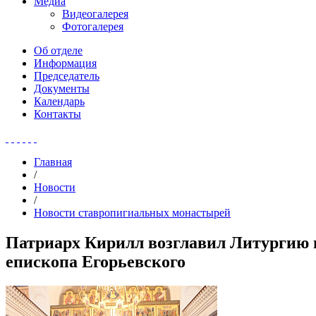
Медиа
Видеогалерея
Фотогалерея
Об отделе
Информация
Председатель
Документы
Календарь
Контакты
Главная
/
Новости
/
Новости ставропигиальных монастырей
Патриарх Кирилл возглавил Литургию 
епископа Егорьевского