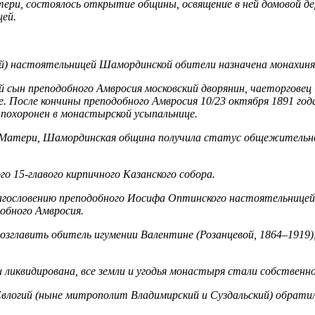
тери, состоялось открытие общины, освящение в ней домовой д
ей.
й) настоятельницей Шамординской обители назначена монахиня 
 сын преподобного Амвросия московский дворянин, чаеторговец 
 После кончины преподобного Амвросия 10/23 октября 1891 года 
 похоронен в монастырской усыпальнице.
ей Матери, Шамординская община получила статус общежительн
го 15-главого кирпичного Казанского собора.
лагословению преподобного Иосифа Оптинского настоятельницей
обного Амвросия.
озглавить обитель игумении Валентине (Розанцевой, 1864–1919
 ликвидирована, все земли и угодья монастыря стали собственн
логий (ныне митрополит Владимирский и Суздальский) обратил