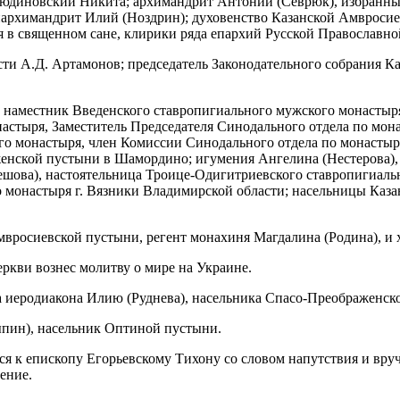
Людиновский Никита; архимандрит Антоний (Севрюк), избранны
схиархимандрит Илий (Ноздрин); духовенство Казанской Амвроси
 в священном сане, клирики ряда епархий Русской Православно
ти А.Д. Артамонов; председатель Законодательного собрания К
, наместник Введенского ставропигиального мужского монастыр
настыря, Заместитель Председателя Синодального отдела по мо
го монастыря, член Комиссии Синодального отдела по монастыр
енской пустыни в Шамордино; игумения Ангелина (Нестерова),
ешова), настоятельница Троице-Одигитриевского ставропигиаль
 монастыря г. Вязники Владимирской области; насельницы Каза
вросиевской пустыни, регент монахиня Магдалина (Родина), и 
ркви вознес молитву о мире на Украине.
иеродиакона Илию (Руднева), насельника Спасо-Преображенско
ыпин), насельник Оптиной пустыни.
 к епископу Егорьевскому Тихону со словом напутствия и вру
ение.