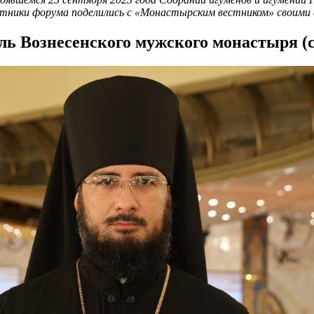
стники форума поделились с «Монастырским вестником» своими
ль Вознесенского мужского монастыря (с