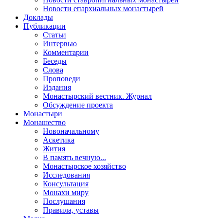
Новости епархиальных монастырей
Доклады
Публикации
Статьи
Интервью
Комментарии
Беседы
Слова
Проповеди
Издания
Монастырский вестник. Журнал
Обсуждение проекта
Монастыри
Монашество
Новоначальному
Аскетика
Жития
В память вечную...
Монастырское хозяйство
Исследования
Консультация
Монахи миру
Послушания
Правила, уставы