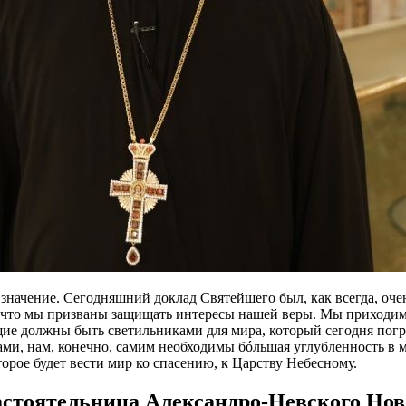
ачение. Сегодняшний доклад Святейшего был, как всегда, очень
 что мы призваны защищать интересы нашей веры. Мы приходим в
е должны быть светильниками для мира, который сегодня погря
ми, нам, конечно, самим необходимы бóльшая углубленность в мо
орое будет вести мир ко спасению, к Царству Небесному.
стоятельница Александро-Невского Ново