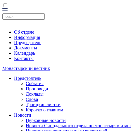
Об отделе
Информация
Председатель
Документы
Календарь
Контакты
Монастырский вестник
Предстоятель
События
Проповеди
Доклады
Слова
Троицкие листки
Коротко о главном
Новости
Церковные новости
Новости Синодального отдела по монастырям и мо
Новости ставропигиальных монастырей