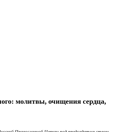
ного: молитвы, очищения сердца,
Русской Православной Церкви под председательством