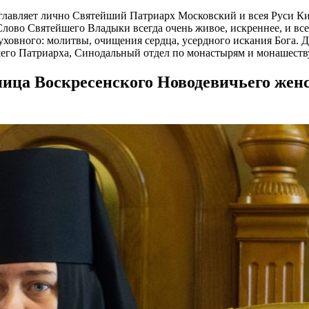
озглавляет лично Святейший Патриарх Московский и всея Руси Ки
Слово Святейшего Владыки всегда очень живое, искреннее, и все
духовного: молитвы, очищения сердца, усердного искания Бога.
шего Патриарха, Синодальный отдел по монастырям и монашеству
ица Воскресенского Новодевичьего женск