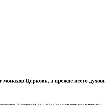
т монахов Церковь, а прежде всего духов
явшемся 25 сентября 2023 года Собрании игуменов и игумений 