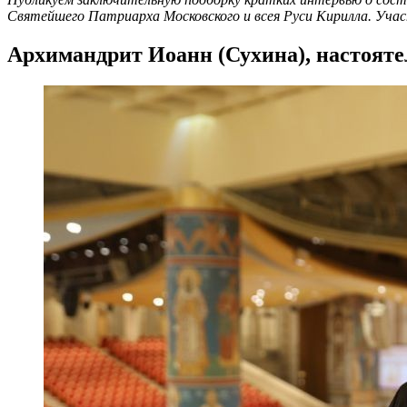
Святейшего Патриарха Московского и всея Руси Кирилла. Уча
Архимандрит Иоанн (Сухина), настояте