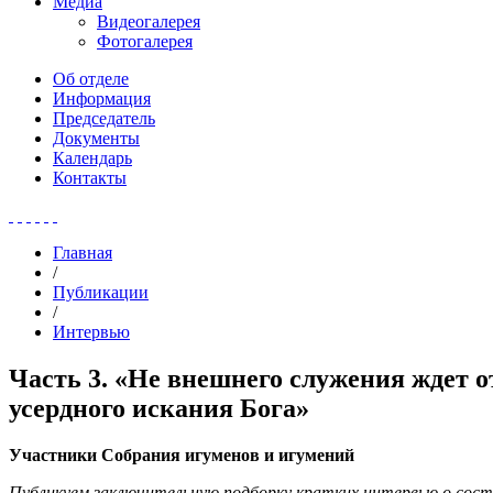
Медиа
Видеогалерея
Фотогалерея
Об отделе
Информация
Председатель
Документы
Календарь
Контакты
Главная
/
Публикации
/
Интервью
Часть 3. «Не внешнего служения ждет о
усердного искания Бога»
Участники Собрания игуменов и игумений
Публикуем заключительную подборку кратких интервью о состо