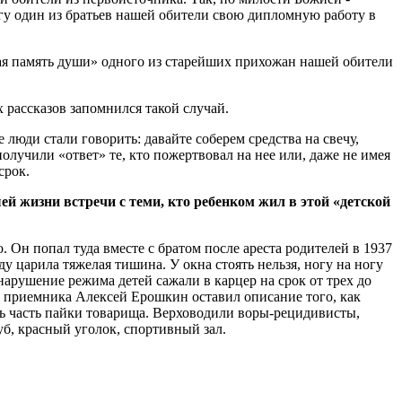
у один из братьев нашей обители свою дипломную работу в
ая память души» одного из старейших прихожан нашей обители
 рассказов запомнился такой случай.
 люди стали говорить: давайте соберем средства на свечу,
олучили «ответ» те, кто пожертвовал на нее или, даже не имея
срок.
й жизни встречи с теми, кто ребенком жил в этой «детской
 Он попал туда вместе с братом после ареста родителей в 1937
ду царила тяжелая тишина. У окна стоять нельзя, ногу на ногу
арушение режима детей сажали в карцер на срок от трех до
ь приемника Алексей Ерошкин оставил описание того, как
ить часть пайки товарища. Верховодили воры-рецидивисты,
уб, красный уголок, спортивный зал.