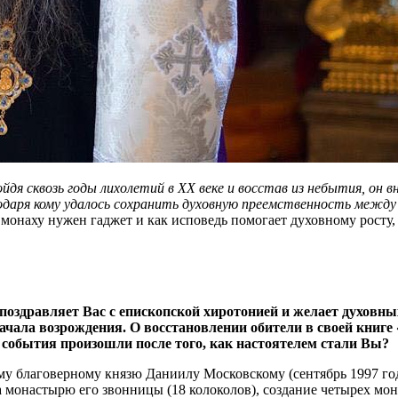
 сквозь годы лихолетий в XX веке и восстав из небытия, он вн
годаря кому удалось сохранить духовную преемственность между 
у монаху нужен гаджет и как исповедь помогает духовному рост
здравляет Вас с епископской хиротонией и желает духовны
ачала возрождения. О восстановлении обители в своей книге
 события произошли после того, как настоятелем стали Вы?
у благоверному князю Даниилу Московскому (сентябрь 1997 года)
а монастырю его звонницы (18 колоколов), создание четырех мо