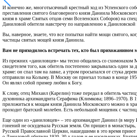
И конечно же, многотысячный крестный ход из Успенского соб
преставления святого благоверного князя Даниила Московского
князя в храме Святых отцов семи Вселенских Соборов) на спе
Даниловой обители навстречу по направлению к Даниловской 
Вы, наверное, знаете, что все попытки найти мощи святого, ко
частицы святых мощей князя Даниила.
Вам не приходилось встречать тех, кто был прихожанином м
Из прежних «даниловцев» мы тесно общались со схимонахом 
свидетелем того, как обитель постепенно закрывалась один за 
храме: он спал там на лавке, а утром просыпался от стука де
отправили на Колыму. В Москву он приехал только в конце 1950
Он являл собой пример любви к Богу.
К слову, отец Михаил (Карелин) тоже передал в обитель части
духовника архимандрита Серафима (Климкова; 1896–1970). В 1
приложиться к мощам князя Даниила Московского можно в храм
проходит братский молебен. Есть небольшой мощевик с частиц
Еще один из «даниловцев» – это архиманд­рит Даниил (в миру
гонений не оскудевала Русская земля. Он пришел в монастырь, 
Русской Православной Церкви, нашедшими в это время приют в
о Даниловой обители 1920–30-х годов и ее насельниках. Братия