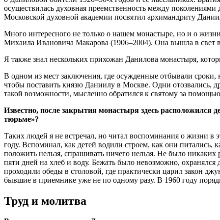
осуществилась духовная преемственность между поколениями 
Московской духовной академии посвятил архимандриту Дании
Много интересного не только о нашем монастыре, но и о жиз
Михаила Ивановича Макарова (1906–2004). Она вышла в свет в 
Я также знал нескольких прихожан Данилова монастыря, которые
В одном из мест заключения, где осужденные отбывали сроки, к
чтобы поставить князю Даниилу в Москве. Одни отозвались, дру
такой возможности, мысленно обратился к святому за помощью,
Известно, после закрытия монастыря здесь расположился д
тюрьме»?
Таких людей я не встречал, но читал воспоминания о жизни в 
году. Вспоминал, как детей водили строем, как они питались, 
положить нельзя, спрашивать ничего нельзя. Не было никаких 
пяти дней на хлеб и воду. Бежать было невозможно, охранялс
проходили обеды в столовой, где практически царил закон джу
бывшие в приемнике уже не по одному разу. В 1960 году поряд
Труд и молитва