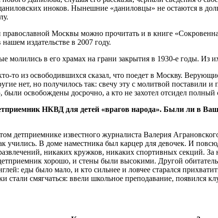
даниловских иноков. Нынешние «даниловцы» не остаются в долг
лу.
ни православной Москвы можно прочитать и в книге «Сокровенн
нашем издательстве в 2007 году.
 молились в его храмах на грани закрытия в 1930-е годы. Из их
то-то из освободившихся сказал, что поедет в Мос­кву. Верующие
гие нет, но получилось так: свечу эту с молитвой поставили и п
 были ­освобождены досрочно, а кто не захотел отсидел полный 
етприемник НКВД для детей «врагов народа». Были ли в Ваше
этом детприемнике известного журналиста Валерия Аграновского.
как учились. В доме наместника был карцер для девочек. И повсю
развлечений, никаких кружков, никаких спортивных секций. За н
я детприемник хорошо, и стены были высокими. Другой обитател
нглей: еды было мало, и кто сильнее и ловчее старался прихват
ки стали смягчаться: ввели школьное преподавание, появился кл