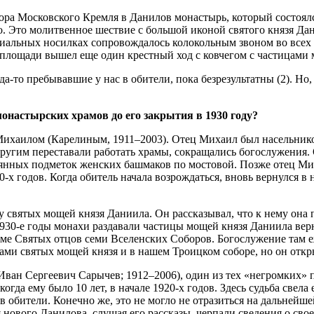
ора Московского Кремля в Данилов монастырь, который состоялся
. Это молитвенное шествие с большой иконой святого князя Дани
циальных носилках сопровождалось колокольным звоном во всех 
площади вышел еще один крестный ход с ковчегом с частицами 
гда-то пребывавшие у нас в обители, пока безрезультатны (2). Н
онастырских храмов до его закрытия в 1930 году?
Михаилом (Карелиным, 1911–2003). Отец Михаил был насельник
другим переставали работать храмы, сокращались богослужения. 
ревянных подметок женских башмаков по мостовой. Позже отец М
-х годов. Когда обитель начала возрождаться, вновь вернулся в 
цу святых мощей князя Даниила. Он рассказывал, что к нему она
930-е годы монахи раздавали частицы мощей князя Даниила вер
е Святых отцов семи Вселенских Соборов. Богослужение там еж
ами святых мощей князя и в нашем Троицком соборе, но он откр
 Иван Сергеевич Сарычев; 1912–2006), один из тех «негромких»
когда ему было 10 лет, в начале 1920-х годов. Здесь судьба св
 обители. Конечно же, это не могло не отразиться на дальнейш
 нового Данилова, слушая его рассказы, черпали сведения о сво