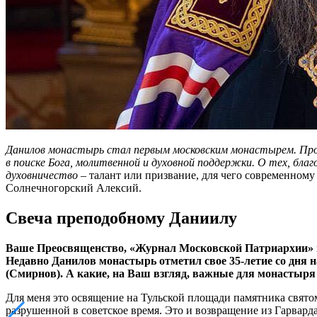
Данилов монастырь стал первым московским монастырем. Пройдя
в поиске Бога, молитвенной и духовной поддержки. О тех, бла
духовничество
– талант или призвание, для чего современном
Солнечногорский Алексий.
Свеча преподобному Даниилу
Ваше Преосвященство, «Журнал Московской Патриархии» по
Недавно Данилов монастырь отметил свое 35-летие со дня н
(Смирнов). А какие, на Ваш взгляд, важные для монастыря
Для меня это освящение на Тульской площади памятника святом
разрушенной в советское время. Это и возвращение из Гарвард