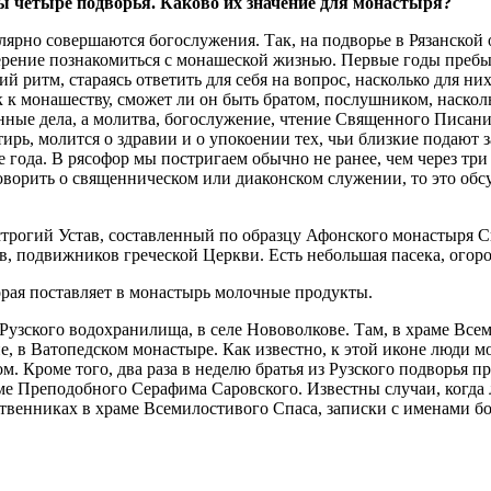
 четыре подворья. Каково их значение для монастыря?
улярно совершаются богослужения. Так, на подворье в Рязанской 
ерение познакомиться с монашеской жизнью. Первые годы пребы
 ритм, стараясь отве­тить для себя на вопрос, насколько для н
 к монашеству, сможет ли он быть братом, послушником, наскол
ные дела, а молитва, богослужение, чтение Священного Писания
рь, молится о здравии и о упокоении тех, чьи близкие подают 
 года. В рясофор мы постригаем обычно не ранее, чем через три 
оворить о священническом или диаконском служении, то это обс
трогий Устав, составленный по образцу Афонского монастыря С
, подвижников греческой Церкви. Есть небольшая пасека, огор
торая поставляет в монастырь молочные продукты.
 Рузского водохранилища, в селе Нововолкове. Там, в храме Вс
е, в Ватопедском монастыре. Как известно, к этой иконе люди 
м. Кроме того, два раза в неделю братья из Рузского подворья
ме Преподобного Серафима Саровского. Известны случаи, когда
дственниках в храме Всемилостивого Спаса, записки с именами 