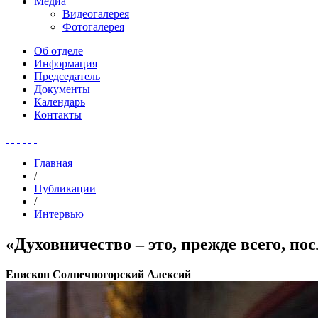
Медиа
Видеогалерея
Фотогалерея
Об отделе
Информация
Председатель
Документы
Календарь
Контакты
Главная
/
Публикации
/
Интервью
«Духовничество – это, прежде всего, п
Епископ Солнечногорский Алексий