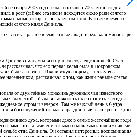
 6 сентября 2003 года и был посвящен 700-летию со дня
ила в рост (сейчас эта икона находится около раки святого
храмах, мимо которых шел крестный ход. В то же время из
мощей святого князя Даниила.
о, к счастью, в разное время разные люди передавали монастырю
ом Данилова монастыря и пришел сюда еще юношей. Стал
Он рассказывал, что его первая келья была в Покровском
ихаил был заключен в Ивановскую тюрьму, а потом его
нее насельником, рассказывал о том, как жили раньше братья.
 попала от двух тайных монахинь духовных чад известного
ным чадам, чтобы была возможность их сохранить. Сегодня
едневное утром и вечером. Там же каждый день в 6 утра
ыт для богослужений только в праздничные и воскресные дни.
 подвижников духа, которыми даже в самые жесточайшие годы
ела его с замечательными епископами и монахами-подвижниками
ей судьбе отца Даниила. Он оставил интересные воспоминания
ей обители из первоисточника. Так, по милости Божией ­