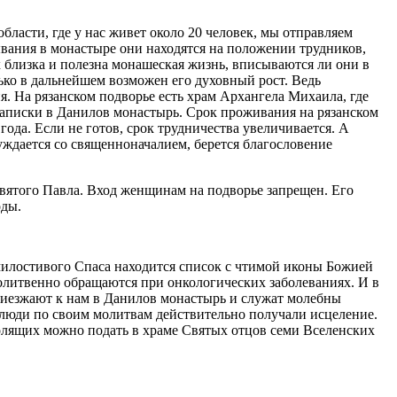
области, где у нас живет около 20 человек, мы отправляем
вания в монастыре они находятся на положении трудников,
их близка и полезна монашеская жизнь, вписываются ли они в
ько в дальнейшем возможен его духовный рост. Ведь
. На рязанском подворье есть храм Архан­гела Михаила, где
­записки в Данилов монастырь. Срок проживания на рязанском
года. Если не готов, срок трудничества увеличивается. А
уждается со священноначалием, берется благословение
вятого Павла. Вход женщинам на подворье запрещен. Его
оды.
емилостивого Спаса находится список с чтимой иконы Божией
молитвенно обращаются при онкологических заболеваниях. И в
 приезжают к нам в Данилов монастырь и служат молебны
 люди по своим молитвам действительно получали исцеление.
болящих можно подать в храме Святых отцов семи Вселенских