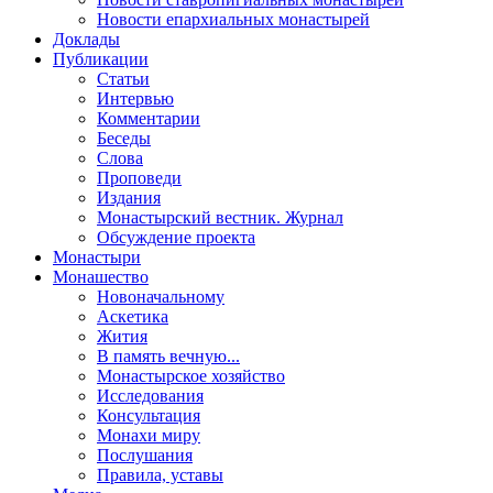
Новости епархиальных монастырей
Доклады
Публикации
Статьи
Интервью
Комментарии
Беседы
Слова
Проповеди
Издания
Монастырский вестник. Журнал
Обсуждение проекта
Монастыри
Монашество
Новоначальному
Аскетика
Жития
В память вечную...
Монастырское хозяйство
Исследования
Консультация
Монахи миру
Послушания
Правила, уставы