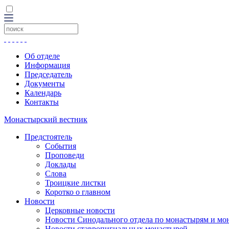
Об отделе
Информация
Председатель
Документы
Календарь
Контакты
Монастырский вестник
Предстоятель
События
Проповеди
Доклады
Слова
Троицкие листки
Коротко о главном
Новости
Церковные новости
Новости Синодального отдела по монастырям и мо
Новости ставропигиальных монастырей