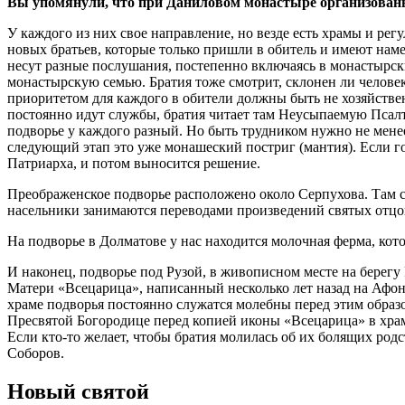
Вы упомянули, что при Даниловом монастыре организованы
У каждого из них свое направление, но везде есть храмы и рег
новых братьев, которые только пришли в обитель и имеют нам
несут разные послушания, постепенно включаясь в монастырский
монастырскую семью. Братия тоже смотрит, склонен ли человек
приоритетом для каждого в обители должны быть не хозяйствен
постоянно идут службы, братия читает там Неусыпаемую Псалти
подворье у каждого ­разный. Но быть трудником нужно не менее
следующий этап это уже монашеский постриг (мантия). Если г
Патриарха, и потом выносится решение.
Преображенское подворье расположено около Серпухова. Там с
насельники занимаются переводами произведений святых отцов
На подворье в Долматове у нас находится молоч­ная ферма, ко
И наконец, подворье под Рузой, в живописном месте на берегу
Матери «Всецарица», написанный несколько лет назад на Афон
храме подворья постоянно служатся молебны перед этим образо
Пресвятой Богородице перед копией иконы «Всецарица» в хра
Если кто-то желает, чтобы братия молилась об их болящих ро
Соборов.
Новый святой