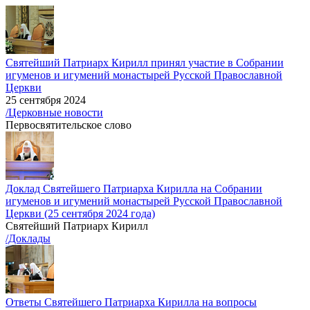
Святейший Патриарх Кирилл принял участие в Собрании
игуменов и игумений монастырей Русской Православной
Церкви
25 сентября 2024
/Церковные новости
Первосвятительское слово
Доклад Святейшего Патриарха Кирилла на Собрании
игуменов и игумений монастырей Русской Православной
Церкви (25 сентября 2024 года)
Святейший Патриарх Кирилл
/Доклады
Ответы Святейшего Патриарха Кирилла на вопросы