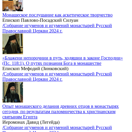
Монашеское послушание как аскетическое творчество
Епископ Павлово-Посадский Силуан
/Собрание игуменов и игумений монастырей Русской
Православной Церкви 2024 г.
«Блажени непорочнии в путь, ходящии в законе Господни»
(Пс. 118:1). О путях познания Бога в монашестве
Епископ Мефодий (Зинковский)
/Собрание игуменов и игумений монастырей Русской
Православной Церкви 2024 г.
Опыт монашеского делания древних отцов в монастырях
сегодня, по результатам паломничества к христианским
святыням Египта
Иеромонах Давид (Легейда)
/Собрание игуменов и игумений монастырей Русской