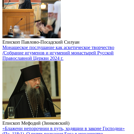
Епископ Павлово-Посадский Силуан
Монашеское послушание как аскетическое творчество
/Собрание игуменов и игумений монастырей Русской
Православной Церкви 2024 г.
Епископ Мефодий (Зинковский)
«Блажени непорочнии в путь, ходящии в законе Господни»
(Пс. 118:1). О путях познания Бога в монашестве