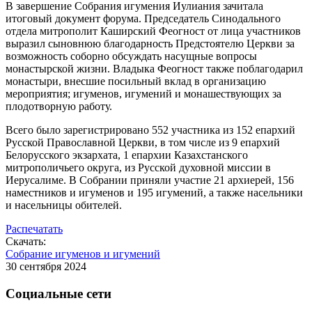
В завершение Собрания игумения Иулиания зачитала
итоговый документ форума. Председатель Синодального
отдела митрополит Каширский Феогност от лица участников
выразил сыновнюю благодарность Предстоятелю Церкви за
возможность соборно обсуждать насущные вопросы
монастырской жизни. Владыка Феогност также поблагодарил
монастыри, внесшие посильный вклад в организацию
мероприятия; игуменов, игумений и монашествующих за
плодотворную работу.
Всего было зарегистрировано 552 участника из 152 епархий
Русской Православной Церкви, в том числе из 9 епархий
Белорусского экзархата, 1 епархии Казахстанского
митрополичьего округа, из Русской духовной миссии в
Иерусалиме. В Собрании приняли участие 21 архиерей, 156
наместников и игуменов и 195 игумений, а также насельники
и насельницы обителей.
Распечатать
Скачать:
Собрание игуменов и игумений
30 сентября 2024
Социальные сети