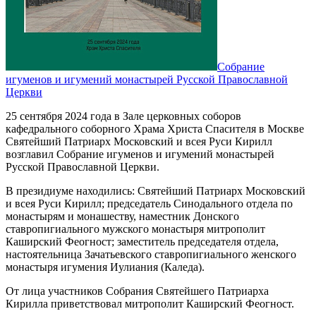
Собрание
игуменов и игумений монастырей Русской Православной
Церкви
25 сентября 2024 года в Зале церковных соборов
кафедрального соборного Храма Христа Спасителя в Москве
Святейший Патриарх Московский и всея Руси Кирилл
возглавил Собрание игуменов и игумений монастырей
Русской Православной Церкви.
В президиуме находились: Святейший Патриарх Московский
и всея Руси Кирилл; председатель Синодального отдела по
монастырям и монашеству, наместник Донского
ставропигиального мужского монастыря митрополит
Каширский Феогност; заместитель председателя отдела,
настоятельница Зачатьевского ставропигиального женского
монастыря игумения Иулиания (Каледа).
От лица участников Собрания Святейшего Патриарха
Кирилла приветствовал митрополит Каширский Феогност.