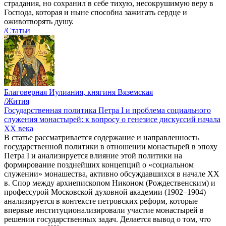
страдания, но сохранил в себе тихую, несокрушимую веру в
Господа, которая и ныне способна зажигать сердце и
оживотворять душу.
/Статьи
Благоверная Иулиания, княгиня Вяземская
/Жития
Государственная политика Петра I и проблема социального
служения монастырей: к вопросу о генезисе дискуссий начала
ХХ века
В статье рассматривается содержание и направленность
государственной политики в отношении монастырей в эпоху
Петра I и анализируется влияние этой политики на
формирование позднейших концепций о «социальном
служении» монашества, активно обсуждавшихся в начале XX
в. Спор между архиепископом Никоном (Рождественским) и
профессурой Московской духовной академии (1902–1904)
анализируется в контексте петровских реформ, которые
впервые институционализировали участие монастырей в
решении государственных задач. Делается вывод о том, что