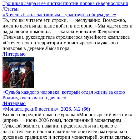
Троицкая лавра и ее листки против порока сквернословия
/Статьи
«Хочешь быть счастливым – участвуй в общем деле»
То, что вы читаете эти строки, — неслучайно. Возможно,
именно вам выпал шанс войти в историю. «Мы ждем всех и
рады любой помощи», — сказала монахиня Феврония
(Гельман), руководитель строящегося музейного комплекса
«Отечество» на территории монастырского мужского
подворья в деревне Лысая гора.
/Интервью
«Судьба каждого человека, который отдал жизнь за свою
Родину, очень важна для нас»
/Интервью
«Монастырский вестник». 2026. №2 (66)
Вышел очередной номер журнала «Монастырский вестник»
(апрель — июнь 2026 года), посвящённый монастырям
Тульской земли: в издании представлены интервью с
настоятелями и настоятельницами обителей, материалы о
духовных традициях и истории монастырей, жития святых,