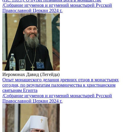
/Собрание игуменов и игумений монастырей Русской
Православной Церкви 2024 г.
Иеромонах Давид (Легейда)
Опыт монашеского делания древних отцов в монастырях
сегодня, по результатам паломничества к христианским
святыням Египта
/Собрание игуменов и игумений монастырей Русской
Православной Церкви 2024 г.