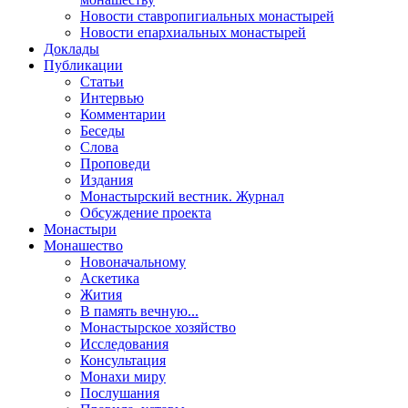
Новости ставропигиальных монастырей
Новости епархиальных монастырей
Доклады
Публикации
Статьи
Интервью
Комментарии
Беседы
Слова
Проповеди
Издания
Монастырский вестник. Журнал
Обсуждение проекта
Монастыри
Монашество
Новоначальному
Аскетика
Жития
В память вечную...
Монастырское хозяйство
Исследования
Консультация
Монахи миру
Послушания