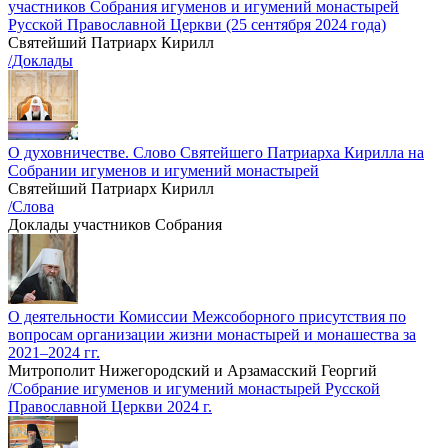
участников Собрания игуменов и игумений монастырей
Русской Православной Церкви (25 сентября 2024 года)
Святейший Патриарх Кирилл
/Доклады
О духовничестве. Слово Святейшего Патриарха Кирилла на
Собрании игуменов и игумений монастырей
Святейший Патриарх Кирилл
/Слова
Доклады участников Собрания
О деятельности Комиссии Межсоборного присутствия по
вопросам организации жизни монастырей и монашества за
2021–2024 гг.
Митрополит Нижегородский и Арзамасский Георгий
/Собрание игуменов и игумений монастырей Русской
Православной Церкви 2024 г.