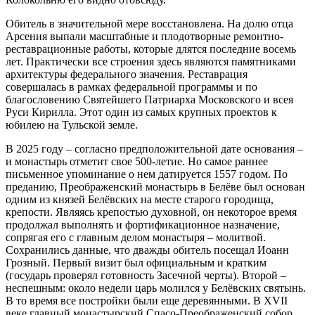
Обитель в значительной мере восстановлена. На долю отца
Арсения выпали масштабные и плодотворные ремонтно-
реставрационные работы, которые длятся последние восемь
лет. Практически все строения здесь являются памятниками
архитектуры федерального значения. Реставрация
совершалась в рамках федеральной программы и по
благословению Святейшего Патриарха Московского и всея
Руси Кирилла. Этот один из самых крупных проектов к
юбилею на Тульской земле.
В 2025 году – согласно предположительной дате основания –
и монастырь отметит свое 500-летие. Но самое раннее
письменное упоминание о нем датируется 1557 годом. По
преданию, Преображенский монастырь в Белёве был основан
одним из князей Белёвских на месте старого городища,
крепости. Являясь крепостью духовной, он некоторое время
продолжал выполнять и фортификационное назначение,
сопрягая его с главным делом монастыря – молитвой.
Сохранились данные, что дважды обитель посещал Иоанн
Грозный. Первый визит был официальным и кратким
(государь проверял готовность Засечной черты). Второй –
неспешным: около недели царь молился у Белёвских святынь.
В то время все постройки были еще деревянными. В XVII
веке главный монастырский Спасо-Преображенский собор