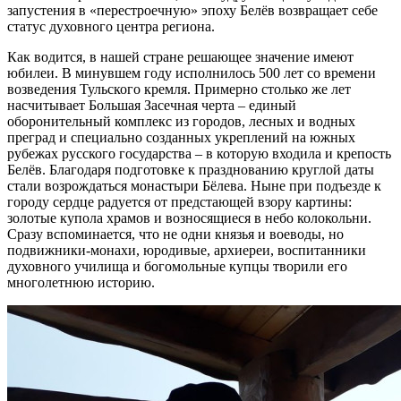
запустения в «перестроечную» эпоху Белёв возвращает себе
статус духовного центра региона.
Как водится, в нашей стране решающее значение имеют
юбилеи. В минувшем году исполнилось 500 лет со времени
возведения Тульского кремля. Примерно столько же лет
насчитывает Большая Засечная черта – единый
оборонительный комплекс из городов, лесных и водных
преград и специально созданных укреплений на южных
рубежах русского государства – в которую входила и крепость
Белёв. Благодаря подготовке к празднованию круглой даты
стали возрождаться монастыри Бёлева. Ныне при подъезде к
городу сердце радуется от предстающей взору картины:
золотые купола храмов и возносящиеся в небо колокольни.
Сразу вспоминается, что не одни князья и воеводы, но
подвижники-монахи, юродивые, архиереи, воспитанники
духовного училища и богомольные купцы творили его
многолетнюю историю.