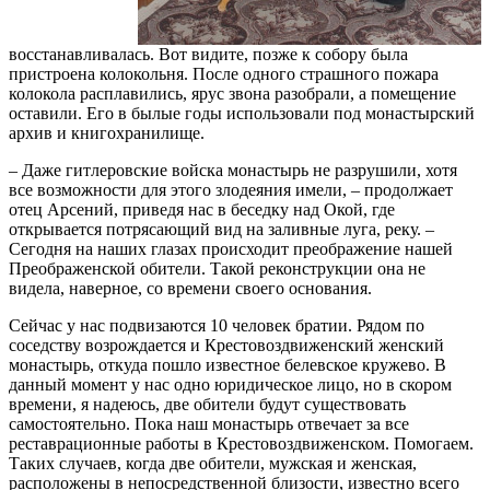
восстанавливалась. Вот видите, позже к собору была
пристроена колокольня. После одного страшного пожара
колокола расплавились, ярус звона разобрали, а помещение
оставили. Его в былые годы использовали под монастырский
архив и книгохранилище.
– Даже гитлеровские войска монастырь не разрушили, хотя
все возможности для этого злодеяния имели, – продолжает
отец Арсений, приведя нас в беседку над Окой, где
открывается потрясающий вид на заливные луга, реку. –
Сегодня на наших глазах происходит преображение нашей
Преображенской обители. Такой реконструкции она не
видела, наверное, со времени своего основания.
Сейчас у нас подвизаются 10 человек братии. Рядом по
соседству возрождается и Крестовоздвиженский женский
монастырь, откуда пошло известное белевское кружево. В
данный момент у нас одно юридическое лицо, но в скором
времени, я надеюсь, две обители будут существовать
самостоятельно. Пока наш монастырь отвечает за все
реставрационные работы в Крестовоздвиженском. Помогаем.
Таких случаев, когда две обители, мужская и женская,
расположены в непосредственной близости, известно всего