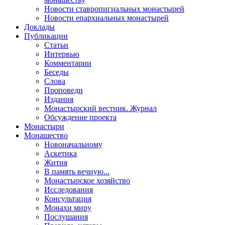
Новости ставропигиальных монастырей
Новости епархиальных монастырей
Доклады
Публикации
Статьи
Интервью
Комментарии
Беседы
Слова
Проповеди
Издания
Монастырский вестник. Журнал
Обсуждение проекта
Монастыри
Монашество
Новоначальному
Аскетика
Жития
В память вечную...
Монастырское хозяйство
Исследования
Консультация
Монахи миру
Послушания