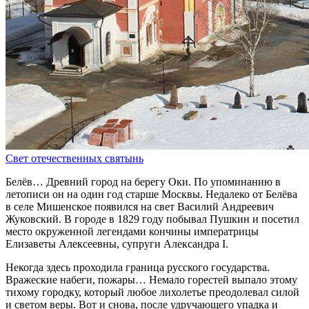
Свет отечественных святынь
Белёв… Древний город на берегу Оки. По упоминанию в
летописи он на один год старше Москвы. Недалеко от Белёва
в селе Мишенское появился на свет Василий Андреевич
Жуковский. В городе в 1829 году побывал Пушкин и посетил
место окруженной легендами кончины императрицы
Елизаветы Алексеевны, супруги Александра I.
Некогда здесь проходила граница русского государства.
Вражеские набеги, пожары… Немало горестей выпало этому
тихому городку, который любое лихолетье преодолевал силой
и светом веры. Вот и снова, после удручающего упадка и