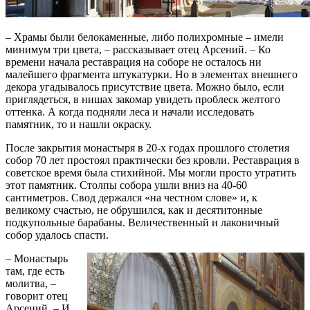
– Храмы были белокаменные, либо полихромные – имели
минимум три цвета, – рассказывает отец Арсений. – Ко
времени начала реставрация на соборе не осталось ни
малейшего фрагмента штукатурки. Но в элементах внешнего
декора угадывалось присутствие цвета. Можно было, если
приглядеться, в нишах закомар увидеть проблеск желтого
оттенка. А когда подняли леса и начали исследовать
памятник, то и нашли окраску.
После закрытия монастыря в 20-х годах прошлого столетия
собор 70 лет простоял практически без кровли. Реставрация в
советское время была стихийной. Мы могли просто утратить
этот памятник. Столпы собора ушли вниз на 40-60
сантиметров. Свод держался «на честном слове» и, к
великому счастью, не обрушился, как и десятитонные
подкупольные барабаны. Величественный и лаконичный
собор удалось спасти.
– Монастырь
там, где есть
молитва, –
говорит отец
Арсений. – И