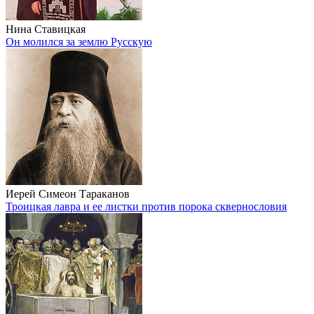
Нина Ставицкая
Он молился за землю Русскую
Иерей Симеон Тараканов
Троицкая лавра и ее листки против порока сквернословия