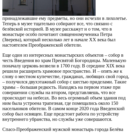
принадлежавшие ему предметы, но они исчезли в лихолетье.
Теперь в музее тщательно собирают все, что связано с
белёвской историей. В музее расскажут и о том, что в
монастыре особо почитают священномученика Петра
(Зверева), который несколько лет в начале ХХ века был
настоятелем Преображенской обители.
Еще один из интересных монастырских объектов – собор в
честь Введения во храм Пресвятой Богородицы. Маленькую
поначалу церковь возвели в 1700 году. В середине ХIХ века
решили расширить храмовое пространство. И – опять же к
слову о местном купечестве, гражданах, любящих свой город,
– получился двухэтажный собор с шестью приделами. Такие
храмы – большая редкость. Находясь на первом этаже при
совершении службы на втором, представляешь, что все
происходит на небесах. Во весь огромный объем здания под
ним была устроена трапезная, где помещались около 150
насельников обители. В самом конце 2020 года Введенский
собор был освящен. Еще предстоит работа по устройству
внутреннего убранства, но службы уже совершаются.
Спасо-Преображенский мужской монастырь города Белёва