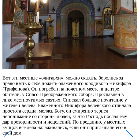
Вот эти местные «олигархи», можно сказать, боролись за
право взять к себе пожить блаженного юродивого Никифора
(Трифонова). Он погребен на почетном месте, в центре
обители, у Спасо-Преображенского собора. Прославлен в
лике местночтимых святых. Снискал большое почитание у
жителей Белёва. Блаженного Никифора Белёвского отличала
простота сердца; молясь Богу, он смиренно терпел
непонимание со стороны людей, за что Господь послал ему
дар прозорливости и исцелений. По преданию, у местных
купцов все дела налаживались, если они приглашали его в
свой дом.