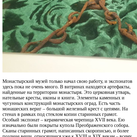
Монастырский музей только начал свою работу, и экспонатов
здесь пока не очень много. В витринах находятся артефакты,
найденные на территории монастыря. Это церковная утварь,
нательные кресты, иконы и книги. Элементы каменных и
чугунных конструкций монастырских оград. Есть часть
монашеских вериг – большой железный крест с цепями. На
стенах в рамках под стеклом копии старинных грамот.
Особый экспонат – керамическая черепица XVII века. Ею
изначально были покрыты купола Преображенского собора.
Сканы старинных грамот, написанных скорописью, и более
поздние вещи, относящиеся уже к XVIII и XIX векам – всему