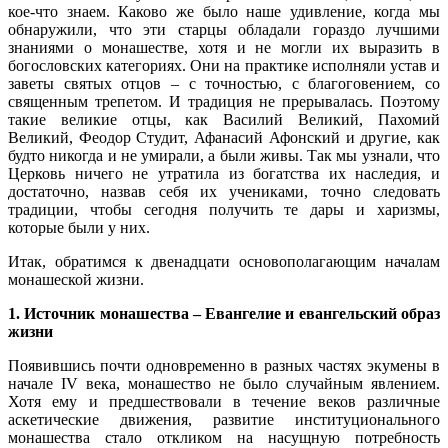
кое-что знаем. Каково же было наше удивление, когда мы
обнаружили, что эти старцы обладали гораздо лучшими
знаниями о монашестве, хотя и не могли их выразить в
богословских категориях. Они на практике исполняли устав и
заветы святых отцов – с точностью, с благоговением, со
священным трепетом. И традиция не прерывалась. Поэтому
такие великие отцы, как Василий Великий, Пахомий
Великий, Феодор Студит, Афанасий Афонский и другие, как
будто никогда и не умирали, а были живы. Так мы узнали, что
Церковь ничего не утратила из богатства их наследия, и
достаточно, назвав себя их учениками, точно следовать
традиции, чтобы сегодня получить те дары и харизмы,
которые были у них.
Итак, обратимся к двенадцати основополагающим началам
монашеской жизни.
1. Источник монашества – Евангелие и евангельский образ
жизни
Появившись почти одновременно в разных частях экумены в
начале IV века, монашество не было случайным явлением.
Хотя ему и предшествовали в течение веков различные
аскетические движения, развитие институционального
монашества стало откликом на насущную потребность