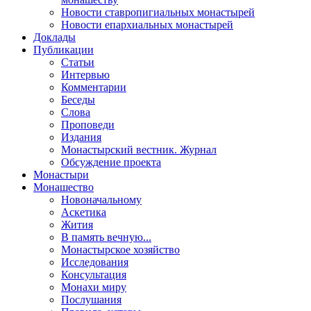
Новости ставропигиальных монастырей
Новости епархиальных монастырей
Доклады
Публикации
Статьи
Интервью
Комментарии
Беседы
Слова
Проповеди
Издания
Монастырский вестник. Журнал
Обсуждение проекта
Монастыри
Монашество
Новоначальному
Аскетика
Жития
В память вечную...
Монастырское хозяйство
Исследования
Консультация
Монахи миру
Послушания