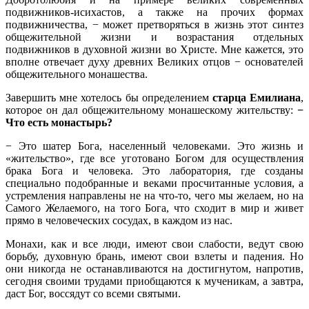
подвижников-исихастов, а также на прочих формах
подвижничества, − может претворяться в жизнь этот синтез
общежительной жизни и возрастания отдельных
подвижников в духовной жизни во Христе. Мне кажется, это
вполне отвечает духу древних Великих отцов − основателей
общежительного монашества.
Завершить мне хотелось бы определением
старца Емилиана
,
которое он дал общежительному монашескому жительству:
−
Что есть монастырь?
− Это шатер Бога, населенный человеками. Это жизнь и
«жительство», где все уготовано Богом для осуществления
брака Бога и человека. Это лаборатория, где созданы
специально подобранные и веками просчитанные условия, а
устремления направлены не на что-то, чего мы желаем, но на
Самого Желаемого, на того Бога, что сходит в мир и живет
прямо в человеческих сосудах, в каждом из нас.
Монахи, как и все люди, имеют свои слабости, ведут свою
борьбу, духовную брань, имеют свои взлеты и падения. Но
они никогда не останавливаются на достигнутом, напротив,
сегодня своими трудами приобщаются к мученикам, а завтра,
даст Бог, воссядут со всеми святыми.