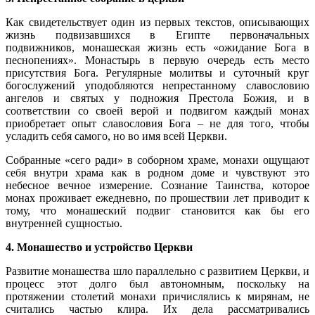
Как свидетельствует один из первых текстов, описывающих
жизнь подвизавшихся в Египте первоначальных
подвижников, монашеская жизнь есть «ожидание Бога в
песнопениях». Монастырь в первую очередь есть место
присутствия Бога. Регулярные молитвы и суточный круг
богослужений уподобляются непрестанному славословию
ангелов и святых у подножия Престола Божия, и в
соответствии со своей верой и подвигом каждый монах
приобретает опыт славословия Бога – не для того, чтобы
усладить себя самого, но во имя всей Церкви.
Собранные «сего ради» в соборном храме, монахи ощущают
себя внутри храма как в родном доме и чувствуют это
небесное вечное измерение. Сознание Таинства, которое
монах проживает ежедневно, по прошествии лет приводит к
тому, что монашеский подвиг становится как бы его
внутренней сущностью.
4. Монашество и устройство Церкви
Развитие монашества шло параллельно с развитием Церкви, и
процесс этот долго был автономным, поскольку на
протяжении столетий монахи причислялись к мирянам, не
считались частью клира. Их дела рассматривались