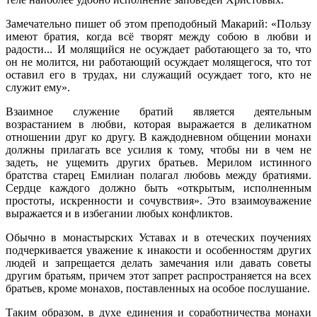
Замечательно пишет об этом преподобный Макарий: «Пользу
имеют братия, когда всё творят между собою в любви и
радости... И молящийся не осуждает работающего за то, что
он не молится, ни работающий осуждает молящегося, что тот
оставил его в трудах, ни служащий осуждает того, кто не
служит ему».
Взаимное служение братий является деятельным
возрастанием в любви, которая выражается в деликатном
отношении друг ко другу. В каждодневном общении монахи
должны прилагать все усилия к тому, чтобы ни в чем не
задеть, не ущемить других братьев. Мерилом истинного
братства старец Емилиан полагал любовь между братиями.
Сердце каждого должно быть «открытым, исполненным
простоты, искренности и сочувствия». Это взаимоуважение
выражается и в избегании любых конфликтов.
Обычно в монастырских Уставах и в отеческих поучениях
подчеркивается уважение к инакости и особенностям других
людей и запрещается делать замечания или давать советы
другим братьям, причем этот запрет распространяется на всех
братьев, кроме монахов, поставленных на особое послушание.
Таким образом, в духе единения и соработничества монахи