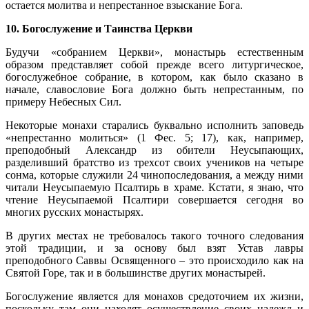
остается молитва и непрестанное взыскание Бога.
10. Богослужение и Таинства Церкви
Будучи «собранием Церкви», монастырь естественным
образом представляет собой прежде всего литургическое,
богослужебное собрание, в котором, как было сказано в
начале, славословие Бога должно быть непрестанным, по
примеру Небесных Сил.
Некоторые монахи старались буквально исполнить заповедь
«непрестанно молиться» (1 Фес. 5; 17), как, например,
преподобный Александр из обители Неусыпающих,
разделивший братство из трехсот своих учеников на четыре
сонма, которые служили 24 чинопоследования, а между ними
читали Неусыпаемую Псалтирь в храме. Кстати, я знаю, что
чтение Неусыпаемой Псалтири совершается сегодня во
многих русских монастырях.
В других местах не требовалось такого точного следования
этой традиции, и за основу был взят Устав лавры
преподобного Саввы Освященного – это происходило как на
Святой Горе, так и в большинстве других монастырей.
Богослужение является для монахов средоточием их жизни,
поскольку там они находят осуществление своих надежд и