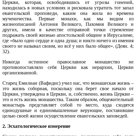
Церкви, которая, освободившись от угрозы гонений,
находилась в новых условиях и рисковала утратить тот запал
евангельской проповеди, каким она жила во времена
мученичества. Первые монахи, как мы видим из
жизнеописаний Антония Великого, Пахомия Великого и
других, имели в качестве отправной точки стремление
подражать своей жизнью апостольской общине в Иерусалиме,
где «было одно сердце и одна душа; и никто ничего из имения
своего не называл своим, но всё у них было общее». (Деян. 4;
32).
Никогда истинное православное монашество не
противопоставляло себя Церкви как иерархии, Церкви
организованной.
Старец Емилиан (Вафидис) учил нас, что монашеская жизнь –
это жизнь соборная, поскольку она берет свое начало от
Церкви, утверждена в Церкви, и, собственно, жизнь Церкви –
это и есть жизнь монашества. Таким образом, общежительный
монастырь представляет собой то место, куда сходятся
единодушные и единомышленные верующие, поставившие
целью своей жизни осуществление евангельских заповедей.
2. Эсхатологическое измерение