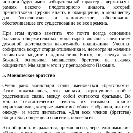
истории будут иметь избирательный характер – держаться в
рамках некоего плодотворного диалога, который
препятствовал Церкви впасть в обмирщение, а монашеству
дал богословское и каноническое обоснование,
обеспечивавшее его существование во все времена.
При этом нужно заметить, что почти всегда основание
больших общежительных монастырей являлось следствием
духовной деятельности какого-либо подвижника. Ученики
собирались вокруг старца-отшельника и, несмотря на желание
оставаться наедине с одним лишь Богом, он, следуя воле
Божией, основывал монашеское братство на началах
общежития. Мы видим это и у преподобного Пахомия.
5. Монашеское братство
Очень рано монастыри стали именоваться «братствами».
Этим показывалось, что монахи, отринувшие любые
родственные связи, между собой считаются братьями. Во
многих святоотеческих текстах их называют просто
«христианами», которые имеют всё общее − «брашна, питие и
одежду» и место жительства. «Для всех членов (братства)
общий Бог, общее дело спасения, общее всё».
Это общность выражается, прежде всего, через единомыслие:
«Одно мнение, одна воля, равно как и борение, и