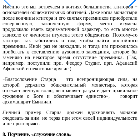
Именно это мы встречаем в житиях большинства ктиторов −
основателей общежительных обителей. Даже когда монастыри
после кончины ктитора и его святых преемников приобретали
совершенную, законченную форму, место игумена
продолжало иметь харизматичный характер, то есть многое
зависело от личности игумена этого общежития. Поэтому-то
ктиторы так заботились о том, чтобы найти достойного
преемника. Иной раз не находили, и тогда им приходилось
прибегать к составлению духовного завещания, которое бы
заменяло на некоторое время отсутствие преемника. (Так,
например, поступили прп. Феодор Студит, прп. Афанасий
Афонский и некоторые другие.)
«Благословение Старца – это всепроницающая сила, на
которой держится общежительный монастырь, которая
отсекает личную волю, выправляет разум и дает правильное
суждение о Боге и обеспечивает единство», − говорит
архимандрит Емилиан.
Личный пример Старца должен вдохновлять монахов
следовать за ним, не теряя при этом своей индивидуальности
и не притворяясь.
8. Поучение, «служение слова»