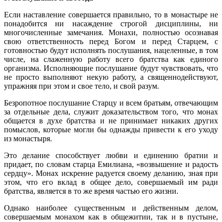
Если наставление совершается правильно, то в монастыре не
понадобится ни насаждение строгой дисциплины, ни
многочисленные замечания. Монахи, полностью осознавая
свою ответственность перед Богом и перед Старцем, с
готовностью будут исполнять послушания, нацеленные, в том
числе, на слаженную работу всего братства как единого
организма. Исполняющие послушание будут чувствовать, что
не просто выполняют некую работу, а священнодействуют,
упражняя при этом и свое тело, и свой разум.
Безропотное послушание Старцу и всем братьям, отвечающим
за отдельные дела, служит доказательством того, что монах
общается в духе братства и не принимает никаких других
помыслов, которые могли бы однажды привести к его уходу
из монастыря.
Это делание способствует любви и единению братии и
придает, по словам старца Емилиана, «возвышение и радость
сердцу». Монах искренне радуется своему деланию, зная при
этом, что его вклад в общее дело, совершаемый им ради
братства, является в то же время частью его жизни.
Однако наиболее существенным и действенным делом,
совершаемым монахом как в общежитии, так и в пустыне,