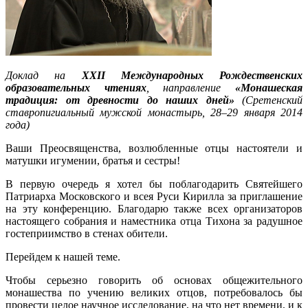
Доклад на
XXII Международных Рождественских
образовательных чтениях
, направление
«Монашеская
традиция: от древности до наших дней»
(Сретенский
ставропигиальный мужской монастырь, 28–29 января 2014
года)
Ваши Преосвященства, возлюбленные отцы настоятели и
матушки игумении, братья и сестры!
В первую очередь я хотел бы поблагодарить Святейшего
Патриарха Московского и всея Руси Кирилла за приглашение
на эту конференцию. Благодарю также всех организаторов
настоящего собрания и наместника отца Тихона за радушное
гостеприимство в стенах обители.
Перейдем к нашей теме.
Чтобы серьезно говорить об основах общежительного
монашества по учению великих отцов, потребовалось бы
провести целое научное исследование, на что нет времени, и к