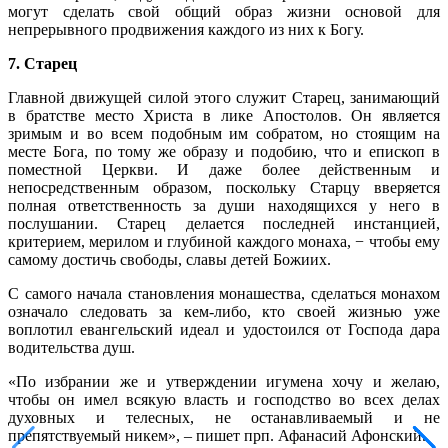
могут сделать свой общий образ жизни основой для
непрерывного продвижения каждого из них к Богу.
7. Старец
Главной движущей силой этого служит Старец, занимающий
в братстве место Христа в лике Апостолов. Он является
зримым и во всем подобным им собратом, но стоящим на
месте Бога, по тому же образу и подобию, что и епископ в
поместной Церкви. И даже более действенным и
непосредственным образом, поскольку Старцу вверяется
полная ответственность за души находящихся у него в
послушании. Старец делается последней инстанцией,
критерием, мерилом и глубиной каждого монаха, − чтобы ему
самому достичь свободы, славы детей Божиих.
С самого начала становления монашества, сделаться монахом
означало следовать за кем-либо, кто своей жизнью уже
воплотил евангельский идеал и удостоился от Господа дара
водительства душ.
«По избрании же и утверждении игумена хочу и желаю,
чтобы он имел всякую власть и господство во всех делах
духовных и телесных, не останавливаемый и не
препятствуемый никем», – пишет прп. Афанасий Афонский.