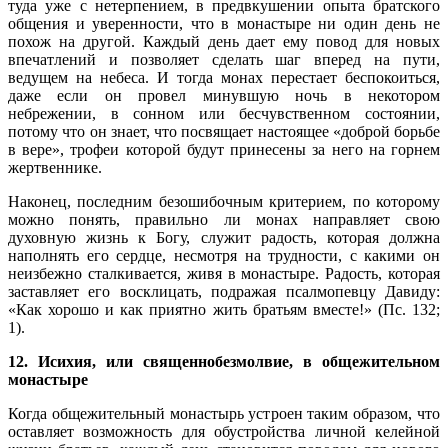
туда уже с нетерпением, в предвкушении опыта братского
общения и уверенности, что в монастыре ни один день не
похож на другой. Каждый день дает ему повод для новых
впечатлений и позволяет сделать шаг вперед на пути,
ведущем на небеса. И тогда монах перестает беспокоиться,
даже если он провел минувшую ночь в некотором
небрежении, в сонном или бесчувственном состоянии,
потому что он знает, что посвящает настоящее «доброй борьбе
в вере», трофеи которой будут принесены за него на горнем
жертвеннике.
Наконец, последним безошибочным критерием, по которому
можно понять, правильно ли монах направляет свою
духовную жизнь к Богу, служит радость, которая должна
наполнять его сердце, несмотря на трудности, с какими он
неизбежно сталкивается, живя в монастыре. Радость, которая
заставляет его восклицать, подражая псалмопевцу Давиду:
«Как хорошо и как приятно жить братьям вместе!» (Пс. 132;
1).
12. Исихия, или священнобезмолвие, в общежительном
монастыре
Когда общежительный монастырь устроен таким образом, что
оставляет возможность для обустройства личной келейной