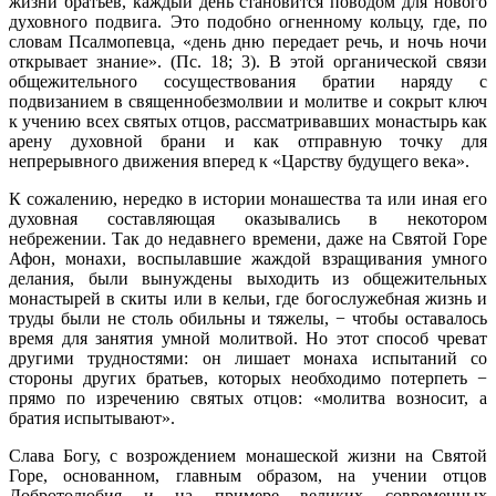
жизни братьев, каждый день становится поводом для нового
духовного подвига. Это подобно огненному кольцу, где, по
словам Псалмопевца, «день дню передает речь, и ночь ночи
открывает знание». (Пс. 18; 3). В этой органической связи
общежительного сосуществования братии наряду с
подвизанием в священнобезмолвии и молитве и сокрыт ключ
к учению всех святых отцов, рассматривавших монастырь как
арену духовной брани и как отправную точку для
непрерывного движения вперед к «Царству будущего века».
К сожалению, нередко в истории монашества та или иная его
духовная составляющая оказывались в некотором
небрежении. Так до недавнего времени, даже на Святой Горе
Афон, монахи, воспылавшие жаждой взращивания умного
делания, были вынуждены выходить из общежительных
монастырей в скиты или в кельи, где богослужебная жизнь и
труды были не столь обильны и тяжелы, − чтобы оставалось
время для занятия умной молитвой. Но этот способ чреват
другими трудностями: он лишает монаха испытаний со
стороны других братьев, которых необходимо потерпеть −
прямо по изречению святых отцов: «молитва возносит, а
братия испытывают».
Слава Богу, с возрождением монашеской жизни на Святой
Горе, основанном, главным образом, на учении отцов
Добротолюбия и на примере великих современных