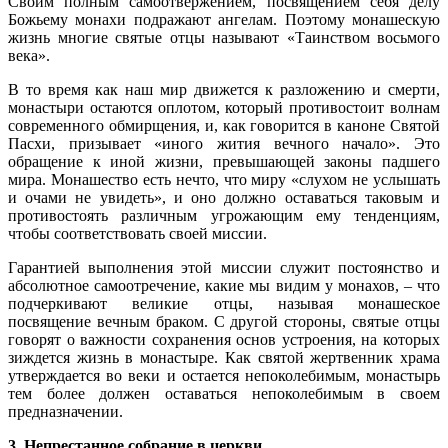
Своим полным самоотвержением, посвящением себя делу
Божьему монахи подражают ангелам. Поэтому монашескую
жизнь многие святые отцы называют «Таинством восьмого
века».
В то время как наш мир движется к разложению и смерти,
монастыри остаются оплотом, который противостоит волнам
современного обмирщения, и, как говорится в каноне Святой
Пасхи, призывает «иного жития вечного начало». Это
обращение к иной жизни, превышающей законы падшего
мира. Монашество есть нечто, что миру «слухом не услышать
и очами не увидеть», и оно должно оставаться таковым и
противостоять различным угрожающим ему тенденциям,
чтобы соответствовать своей миссии.
Гарантией выполнения этой миссии служит постоянство и
абсолютное самоотречение, какие мы видим у монахов, – что
подчеркивают великие отцы, называя монашеское
посвящение вечным браком. С другой стороны, святые отцы
говорят о важности сохранения основ устроения, на которых
зиждется жизнь в монастыре. Как святой жертвенник храма
утверждается во веки и остается непоколебимым, монастырь
тем более должен оставаться непоколебимым в своем
предназначении.
3. Непрестанное собрание в церкви