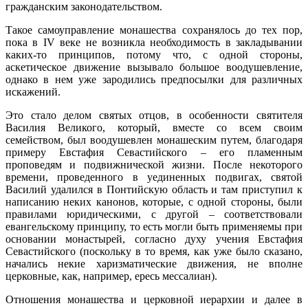
гражданским законодательством.
Такое самоуправление монашества сохранялось до тех пор,
пока в IV веке не возникла необходимость в закладывании
каких-то принципов, потому что, с одной стороны,
аскетическое движение вызывало большое воодушевление,
однако в нем уже зародились предпосылки для различных
искажений.
Это стало делом святых отцов, в особенности святителя
Василия Великого, который, вместе со всем своим
семейством, был воодушевлен монашеским путем, благодаря
примеру Евстафия Севастийского – его пламенным
проповедям и подвижнической жизни. После некоторого
времени, проведенного в уединенных подвигах, святой
Василий удалился в Понтийскую область и там приступил к
написанию неких канонов, которые, с одной стороны, были
правилами юридическими, с другой – соответствовали
евангельскому принципу, то есть могли быть применяемы при
основании монастырей, согласно духу учения Евстафия
Севастийского (поскольку в то время, как уже было сказано,
начались некие харизматические движения, не вполне
церковные, как, например, ересь мессалиан).
Отношения монашества и церковной иерархии и далее в