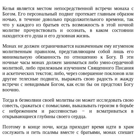
Келья является местом непосредственной встречи монаха с
Богом. Его персональный подвиг протекает главным образом
ночью, в течение довольно продолжительного времени, так
что у каждого из братьев есть возможность в этой ночной
молитве прочувствовать и осознать, в каком состоянии
находится его душа и его духовная жизнь.
Монах не должен ограничивается назначенным ему игуменом
молитвенным правилом, представляющим собой лишь его
минимальную обязанность по отношению к Богу. В эти
ночные часы монах должен заниматься либо умно-сердечной
молитвой, либо прилежным изучением Священного Писания
и аскетических текстов; либо, через совершение поклонов или
другие телесные подвиги, выражать свою радость и жажду
встречи с невидимым Богом, как если бы он предстоял Богу
воочию.
Тогда в безмолвии своей молитвы он может исследовать свою
совесть, сражаться с помыслами, выказывать героизм в борьбе
с небрежением и рассеяностью − и всматриваться в
открывающиеся глубины своего сердца.
Поэтому в конце ночи, когда приходит время идти в храм
сослужить и петь псалмы вместе с братьями, монах спешит