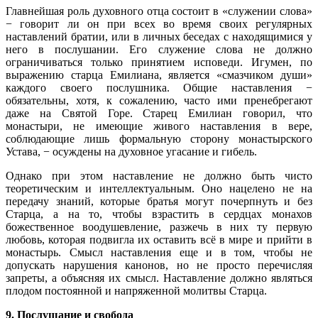
Главнейшая роль духовного отца состоит в «служении слова»
− говорит ли он при всех во время своих регулярных
наставлений братии, или в личных беседах с находящимися у
него в послушании. Его служение слова не должно
ограничиваться только принятием исповеди. Игумен, по
выражению старца Емилиана, является «смазчиком души»
каждого своего послушника. Общие наставления −
обязательны, хотя, к сожалению, часто ими пренебрегают
даже на Святой Горе. Старец Емилиан говорил, что
монастыри, не имеющие живого наставления в вере,
соблюдающие лишь формальную сторону монастырского
Устава, − осуждены на духовное угасание и гибель.
Однако при этом наставление не должно быть чисто
теоретическим и интеллектуальным. Оно нацелено не на
передачу знаний, которые братья могут почерпнуть и без
Старца, а на то, чтобы взрастить в сердцах монахов
божественное воодушевление, разжечь в них ту первую
любовь, которая подвигла их оставить всё в мире и прийти в
монастырь. Смысл наставления еще и в том, чтобы не
допускать нарушения канонов, но не просто перечисляя
запреты, а объясняя их смысл. Наставление должно являться
плодом постоянной и напряженной молитвы Старца.
9. Послушание и свобода