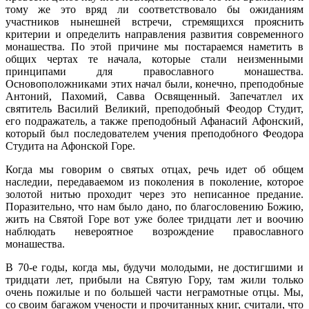
тому же это вряд ли соответствовало бы ожиданиям
участников нынешней встречи, стремящихся прояснить
критерии и определить направления развития современного
монашества. По этой причине мы постараемся наметить в
общих чертах те начала, которые стали неизменными
принципами для православного монашества.
Основоположниками этих начал были, конечно, преподобные
Антоний, Пахомий, Савва Освященный. Запечатлел их
святитель Василий Великий, преподобный Феодор Студит,
его подражатель, а также преподобный Афанасий Афонский,
который был последователем учения преподобного Феодора
Студита на Афонской Горе.
Когда мы говорим о святых отцах, речь идет об общем
наследии, передаваемом из поколения в поколение, которое
золотой нитью проходит через это неписанное предание.
Поразительно, что нам было дано, по благословению Божию,
жить на Святой Горе вот уже более тридцати лет и воочию
наблюдать невероятное возрождение православного
монашества.
В 70-е годы, когда мы, будучи молодыми, не достигшими и
тридцати лет, прибыли на Святую Гору, там жили только
очень пожилые и по большей части неграмотные отцы. Мы,
со своим багажом учености и прочитанных книг, считали, что