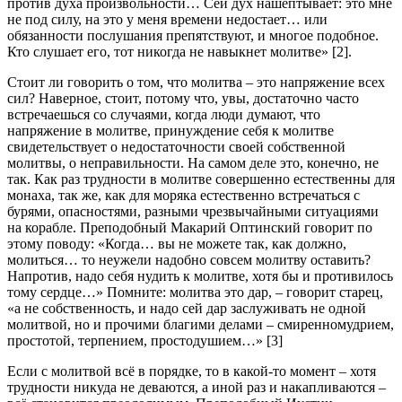
против духа произвольности… Сей дух нашептывает: это мне
не под силу, на это у меня времени недостает… или
обязанности послушания препятствуют, и многое подобное.
Кто слушает его, тот никогда не навыкнет молитве» [2].
Стоит ли говорить о том, что молитва – это напряжение всех
сил? Наверное, стоит, потому что, увы, достаточно часто
встречаешься со случаями, когда люди думают, что
напряжение в молитве, принуждение себя к молитве
свидетельствует о недостаточности своей собственной
молитвы, о неправильности. На самом деле это, конечно, не
так. Как раз трудности в молитве совершенно естественны для
монаха, так же, как для моряка естественно встречаться с
бурями, опасностями, разными чрезвычайными ситуациями
на корабле. Преподобный Макарий Оптинский говорит по
этому поводу: «Когда… вы не можете так, как должно,
молиться… то неужели надобно совсем молитву оставить?
Напротив, надо себя нудить к молитве, хотя бы и противилось
тому сердце…» Помните: молитва это дар, – говорит старец,
«а не собственность, и надо сей дар заслуживать не одной
молитвой, но и прочими благими делами – смиренномудрием,
простотой, терпением, простодушием…» [3]
Если с молитвой всё в порядке, то в какой-то момент – хотя
трудности никуда не деваются, а иной раз и накапливаются –