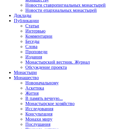
Новости ставропигиальных монастырей
Новости епархиальных монастырей
Доклады
Публикации
Статьи
Интервью
Комментарии
Беседы
Слова
Проповеди
Издания
Монастырский вестник. Журнал
Обсуждение проекта
Монастыри
Монашество
Новоначальному
Аскетика
Жития
В память вечную...
Монастырское хозяйство
Исследования
Консультация
Монахи миру
Послушания