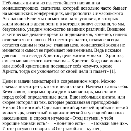
Небольшая цитата из известнейшего наставника
монашествующих, святителя, который довольно часто бывает
на монашеских конференциях, митрополита Лимасольского
Афанасия: «Если мы посмотрим на те условия, в которых
жили монахи в древности и в которых живут сегодня, то мы,
безусловно, увидим множество внешних различий. Внешнее
аскетическое делание древних подвижников, конечно, сильно
отличается от нашего. Но несмотря на это, искомое всегда
остается одним и тем же, главная цель монашеской жизни не
меняется и смысл ее пребывает неизменным. Ведь искомое
для нас – это всегда Христос, цель жизни монаха – Христос,
смысл монашеского жительства – Христос. Когда же монах
или любой христианин посвящает себя чему-то, кроме
Христа, тогда он уклоняется от своей цели и падает» [1].
Цели и задачи монастырей в современном мире. Можно
сначала посмотреть, кто эти цели ставит. Начнем с самих себя.
Безусловно, когда мы приходим в монастырь, мы ставим
перед собой определенные цели. Еще небольшая цитата, или
скорее история из тех, которые рассказывал преподобный
Никон Оптинский. Однажды некий архиерей прибыл в некий
монастырь, известный подвижнической и усердной жизнью
насельников, и спросил игумена: «Отец игумен, у тебя
хорошие монахи есть?» – «Конечно есть». – «Покажи мне их».
И отец игумен говорит: «Отец такой-то – кузнец