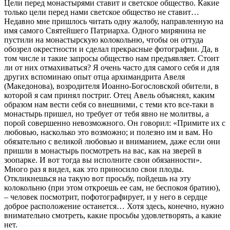
Цели перед монастырями ставит и светское общество. Какие
только цели перед нами светское общество не ставит…
Недавно мне пришлось читать одну жалобу, направленную на
имя самого Святейшего Патриарха. Одного мирянина не
пустили на монастырскую колокольню, чтобы он оттуда
обозрел окрестности и сделал прекрасные фотографии. Да, в
том числе и такие запросы общество нам предъявляет. Стоит
ли от них отмахиваться? Я очень часто для самого себя и для
других вспоминаю опыт отца архимандрита Авеля
(Македонова), возродителя Иоанно-Богословской обители, в
которой я сам принял постриг. Отец Авель объяснял, каким
образом нам вести себя со внешними, с теми кто все-таки в
монастырь пришел, но требует от тебя явно не молитвы, а
порой совершенно невозможного. Он говорил: «Примите их с
любовью, насколько это возможно; и полезно им и вам. Но
обязательно с великой любовью и вниманием, даже если они
пришли в монастырь посмотреть на вас, как на зверей в
зоопарке. И вот тогда вы исполните свои обязанности».
Много раз я видел, как это приносило свои плоды.
Откликнешься на такую вот просьбу, пойдешь на эту
колокольню (при этом откроешь ее сам, не беспокоя братию),
– человек посмотрит, пофотографирует, и у него в сердце
доброе расположение останется… Хотя здесь, конечно, нужно
внимательно смотреть, какие просьбы удовлетворять, а какие
нет.