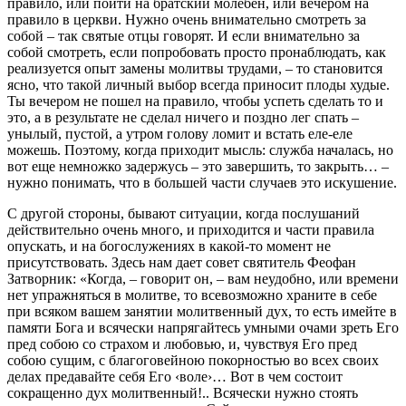
правило, или пойти на братский молебен, или вечером на
правило в церкви. Нужно очень внимательно смотреть за
собой – так святые отцы говорят. И если внимательно за
собой смотреть, если попробовать просто пронаблюдать, как
реализуется опыт замены молитвы трудами, – то становится
ясно, что такой личный выбор всегда приносит плоды худые.
Ты вечером не пошел на правило, чтобы успеть сделать то и
это, а в результате не сделал ничего и поздно лег спать –
унылый, пустой, а утром голову ломит и встать еле-еле
можешь. Поэтому, когда приходит мысль: служба началась, но
вот еще немножко задержусь – это завершить, то закрыть… –
нужно понимать, что в большей части случаев это искушение.
С другой стороны, бывают ситуации, когда послушаний
действительно очень много, и приходится и части правила
опускать, и на богослужениях в какой-то момент не
присутствовать. Здесь нам дает совет святитель Феофан
Затворник: «Когда, – говорит он, – вам неудобно, или времени
нет упражняться в молитве, то всевозможно храните в себе
при всяком вашем занятии молитвенный дух, то есть имейте в
памяти Бога и всячески напрягайтесь умными очами зреть Его
пред собою со страхом и любовью, и, чувствуя Его пред
собою сущим, с благоговейною покорностью во всех своих
делах предавайте себя Его ‹воле›… Вот в чем состоит
сокращенно дух молитвенный!.. Всячески нужно стоять