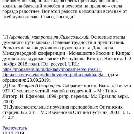
слишком легкая, но благодаря очень простому деланию:
ходить на братский молебен и вечером на правило – стала
гораздо радостнее. Вот этой радости в изобилии всем вам от
всей души желаю. Спаси, Господи!
_______________________________________________________
[1]
Афанасий, митрополит Лимасольский.
Основные этапы
духовного пути монаха. Главные трудности и препятствия.
Роль игумена как духовного руководителя. Доклад на
Международной конференции «Монашество России и Кипра:
духовно-культурные связи» (Республика Кипр, г. Никосия. 1–2
ноября 2018 года). [Эл. ресурс]. URL:
https://monasterium.ru/doklady/monashestvo-rossii-i-
kipra/osnovnye-etapy-dukhovnogo-puti-monakha-gla...
(дата
обращения: 23.09.2019).
[2] См.
Феофан (Говоров) еп.
Собрание писем. Вып. 5. Письмо
937. О молитве устной, умной и сердечной. – М.: Типо-
Литогр. И. Ефимова, 1899 (репр. переизд.: М.: Правило веры,
2000).
[3] Душеспасительные поучения преподобных Оптинских
старцев: В 2-х т. – М.: Введенская Оптина пустынь, 2003. Т. 1.
С. 421.
Распечатать
10.10.2019