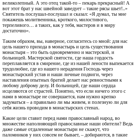
великолепный. А это отец такой-то – пекарь прекрасный! А
вот этот брат у нас швейной заведует – такие рясы шьет!..»
Святитель послушал-послушал и сказал: «Я думал, ты мне
покажешь молитвенника, кроткого, милостивого,
терпеливого… а таких, как у тебя, мастеров и в миру
достаточно».
Таким образом, вы, наверное, согласитесь со мной: для нас
цель нашего прихода в монастырь и цель существования
монастыря – это быть одновременно и мастерской, и
больницей. Мастерской святости, где наша гордость
переплавляется в смирение, где из нашей лености выпекается
трудолюбие, где из нашего нерадения Господь через
монастырский устав и наши личные подвиги, через
наставления опытных братий делает нас ревностными к
любому доброму делу. И больницей, где наши сердца
исцеляются от страстей. Понятно, что если ничего этого с
нами в монастыре не совершается, нам нужно крепко
задуматься – а правильно ли мы живем, и полезную ли для
себя жизнь проводим в монастырских стенах.
Какие цели ставит перед нами православный народ, во
множестве наполняющий православные наши обители? Ведь
даже самые отдаленные монастыри не скажут, что
паломников у них совсем не бывает, – добираются, в такие