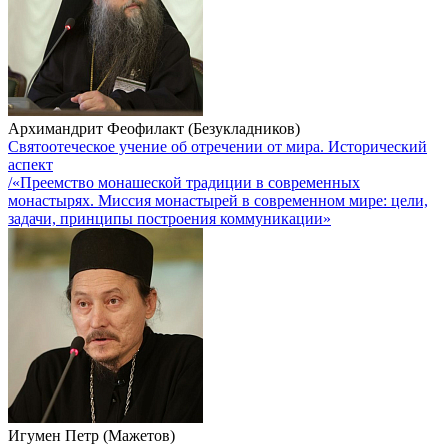
Архимандрит Феофилакт (Безукладников)
Святоотеческое учение об отречении от мира. Исторический
аспект
/«Преемство монашеской традиции в современных
монастырях. Миссия монастырей в современном мире: цели,
задачи, принципы построения коммуникации»
Игумен Петр (Мажетов)