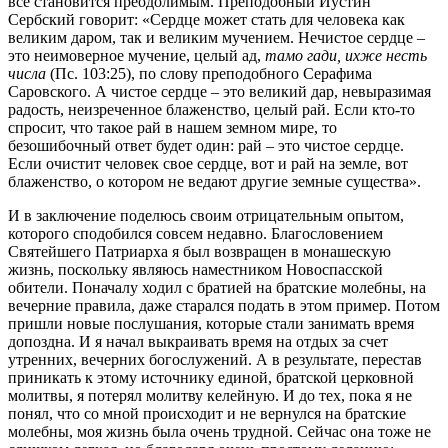
всё становится преодолимым. Преподобный Иустин
Сербский говорит: «Сердце может стать для человека как
великим даром, так и великим мучением. Нечистое сердце –
это неимоверное мучение, целый ад,
тамо гади, ихже несть
числа
(Пс. 103:25), по слову преподобного Серафима
Саровского. А чистое сердце – это великий дар, невыразимая
радость, неизреченное блаженство, целый рай. Если кто-то
спросит, что такое рай в нашем земном мире, то
безошибочный ответ будет один: рай – это чистое сердце.
Если очистит человек свое сердце, вот и рай на земле, вот
блаженство, о котором не ведают другие земные существа».
И в заключение поделюсь своим отрицательным опытом,
которого сподобился совсем недавно. Благословением
Святейшего Патриарха я был возвращен в монашескую
жизнь, поскольку являюсь наместником Новоспасской
обители. Поначалу ходил с братией на братские молебны, на
вечерние правила, даже старался подать в этом пример. Потом
пришли новые послушания, которые стали занимать время
допоздна. И я начал выкраивать время на отдых за счет
утренних, вечерних богослужений. А в результате, перестав
приникать к этому источнику единой, братской церковной
молитвы, я потерял молитву келейную. И до тех, пока я не
понял, что со мной происходит и не вернулся на братские
молебны, моя жизнь была очень трудной. Сейчас она тоже не