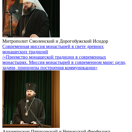
Митрополит Смоленский и Дорогобужский Исидор
Современная миссия монастырей в свете древних
монашеских традиций
/«Преемство монашеской традиции в современных
монастырях. Миссия монастырей в современном мире: цели,
задачи, принципы построения коммуникации»
Архиепископ Пятигорский и Черкесский Феофилакт