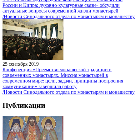
России и Кипра: духовно-культурные связи» обсудили
актуальные вопросы современной жизни монастырей
/Новости Синодального отдела по монастырям и монашеству
25 сентября 2019
Конференция «Преемство монашеской традиции в
современных монастырях. Миссия монастырей в
современном мире: цели, задачи, принципы построения
коммуникации» завершила работу
/Новости Синодального отдела по монастырям и монашеству
Публикации