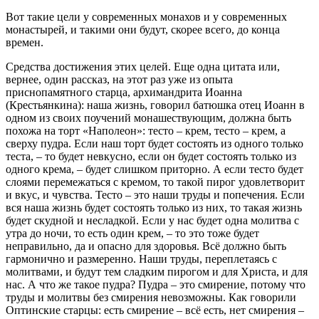
Вот такие цели у современных монахов и у современных
монастырей, и такими они будут, скорее всего, до конца
времен.
Средства достижения этих целей. Еще одна цитата или,
вернее, один рассказ, на этот раз уже из опыта
приснопамятного старца, архимандрита Иоанна
(Крестьянкина): наша жизнь, говорил батюшка отец Иоанн в
одном из своих поучений монашествующим, должна быть
похожа на торт «Наполеон»: тесто – крем, тесто – крем, а
сверху пудра. Если наш торт будет состоять из одного только
теста, – то будет невкусно, если он будет состоять только из
одного крема, – будет слишком приторно. А если тесто будет
слоями перемежаться с кремом, то такой пирог удовлетворит
и вкус, и чувства. Тесто – это наши труды и попечения. Если
вся наша жизнь будет состоять только из них, то такая жизнь
будет скудной и несладкой. Если у нас будет одна молитва с
утра до ночи, то есть один крем, – то это тоже будет
неправильно, да и опасно для здоровья. Всё должно быть
гармонично и размеренно. Наши труды, переплетаясь с
молитвами, и будут тем сладким пирогом и для Христа, и для
нас. А что же такое пудра? Пудра – это смирение, потому что
труды и молитвы без смирения невозможны. Как говорили
Оптинские старцы: есть смирение – всё есть, нет смирения –