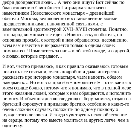
дебри добираются люди… А чего они ищут? Вот сейчас по
благословению Святейшего Патриарха я назначен
наместником Новоспасского монастыря – древнейшей
обители Москвы, великолепно восстановленной моими
предшественниками, наполненной святынями, с
замечательной архитектурой XVII–XVIII столетия. Понятно,
что народ во множестве идет в Новоспасскую обитель, но
основная просьба, с которой к нам обращаются, несомненно,
всем вам известна и выражается только в одном слове:
помолитесь! Помолитесь за нас – и об этой нужде, и о другой,
о людях, которые страдают…
И вот, честно признаюсь, я как правило оказываюсь готовым
показать все святыни, очень подробно и даже интересно
рассказать про историю монастыря, чаем напоить, обедом
накормить… Но вот эта просьба «помолитесь!» – отзывается в
моем сердце болью, потому что я понимаю, что в полной мере
этого желания людей, которые к нам обращаются, я исполнить
не могу. И обычно я делаю следующее: беру записку, отдаю на
братский сорокоуст и призываю братию, особенно в каких-то
очень сложных случаях, положить по одному поклону о
нужде этого человека. И тогда чувствуешь некое облегчение
на сердце, потому что вместе молиться за других легче, чем в
одиночку.