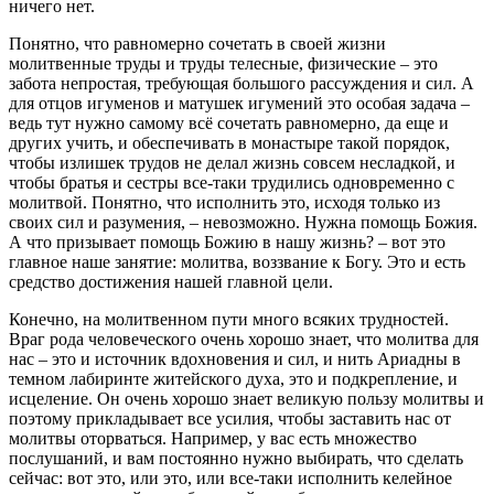
ничего нет.
Понятно, что равномерно сочетать в своей жизни
молитвенные труды и труды телесные, физические – это
забота непростая, требующая большого рассуждения и сил. А
для отцов игуменов и матушек игумений это особая задача –
ведь тут нужно самому всё сочетать равномерно, да еще и
других учить, и обеспечивать в монастыре такой порядок,
чтобы излишек трудов не делал жизнь совсем несладкой, и
чтобы братья и сестры все-таки трудились одновременно с
молитвой. Понятно, что исполнить это, исходя только из
своих сил и разумения, – невозможно. Нужна помощь Божия.
А что призывает помощь Божию в нашу жизнь? – вот это
главное наше занятие: молитва, воззвание к Богу. Это и есть
средство достижения нашей главной цели.
Конечно, на молитвенном пути много всяких трудностей.
Враг рода человеческого очень хорошо знает, что молитва для
нас – это и источник вдохновения и сил, и нить Ариадны в
темном лабиринте житейского духа, это и подкрепление, и
исцеление. Он очень хорошо знает великую пользу молитвы и
поэтому прикладывает все усилия, чтобы заставить нас от
молитвы оторваться. Например, у вас есть множество
послушаний, и вам постоянно нужно выбирать, что сделать
сейчас: вот это, или это, или все-таки исполнить келейное