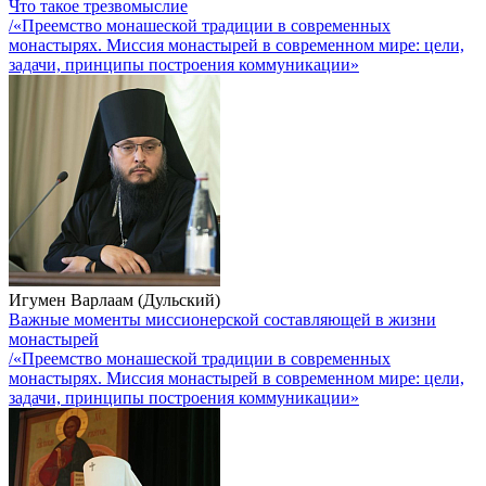
Что такое трезвомыслие
/«Преемство монашеской традиции в современных
монастырях. Миссия монастырей в современном мире: цели,
задачи, принципы построения коммуникации»
Игумен Варлаам (Дульский)
Важные моменты миссионерской составляющей в жизни
монастырей
/«Преемство монашеской традиции в современных
монастырях. Миссия монастырей в современном мире: цели,
задачи, принципы построения коммуникации»