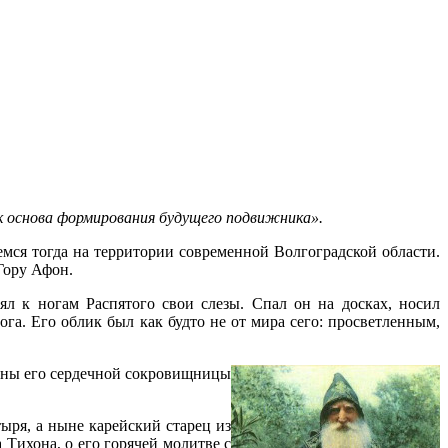
к основа формирования будущего подвижника».
мся тогда на территории современной Волгоградской области.
Гору Афон.
ял к ногам Распятого свои слезы. Спал он на досках, носил
га. Его облик был как будто не от мира сего: просветленным,
убины его сердечной сокровищницы
ыря, а ныне карейский старец из
Тихона, о его горячей молитве с