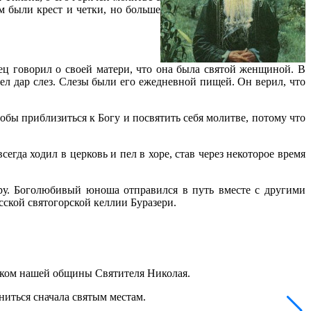
 были крест и четки, но больше
ц говорил о своей матери, что она была святой женщиной. В
мел дар слез. Слезы были его ежедневной пищей. Он верил, что
обы приблизиться к Богу и посвятить себя молитве, потому что
егда ходил в церковь и пел в хоре, став через некоторое время
ру. Боголюбивый юноша отправился в путь вместе с другими
ской святогорской келлии Буразери.
ником нашей общины Святителя Николая.
ниться сначала святым местам.