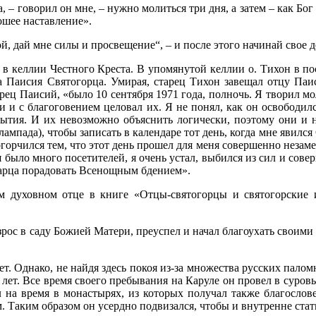
 – говорил он мне, – нужно молиться три дня, а затем – как Бог
ошее наставление».
, дай мне силы и просвещение“, – и после этого начинай свое де
а в келлии Честного Креста. В упомянутой келлии о. Тихон в 
ца Паисия Святогорца. Умирая, старец Тихон завещал отцу Па
рец Паисий, «было 10 сентября 1971 года, полночь. Я творил мо
и и с благоговением целовал их. Я не понял, как он освободил
обытия. И их невозможно объяснить логически, поэтому они и 
 лампада), чтобы записать в календаре тот день, когда мне явился
ь огорчился тем, что этот день прошел для меня совершенно неза
ня было много посетителей, я очень устал, выбился из сил и сов
Старца порадовать Всенощным бдением».
м духовном отце в книге «Отцы-святогорцы и святогорские
рос в саду Божией Матери, преуспел и начал благоухать своими
ет. Однако, не найдя здесь покоя из-за множества русских палом
 лет. Все время своего пребывания на Каруле он провел в суро
на время в монастырях, из которых получал также благословен
 Таким образом он усердно подвизался, чтобы и внутренне стать