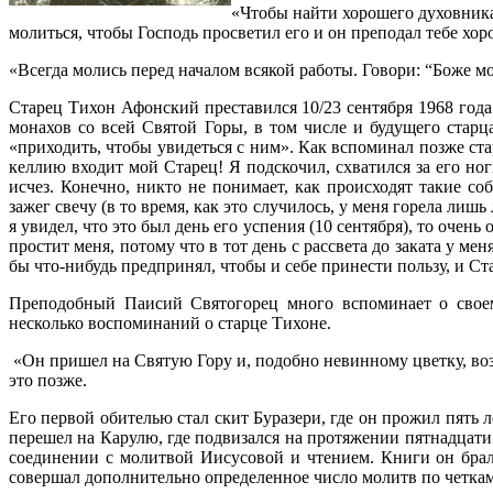
«Чтобы найти хорошего духовника,
молиться, чтобы Господь просветил его и он преподал тебе хор
«Всегда молись перед началом всякой работы. Говори: “Боже мой
Старец Тихон Афонский преставился 10/23 сентября 1968 год
монахов со всей Святой Горы, в том числе и будущего стар
«приходить, чтобы увидеться с ним». Как вспоминал позже ста
келлию входит мой Старец! Я подскочил, схватился за его ног
исчез. Конечно, никто не понимает, как происходят такие с
зажег свечу (в то время, как это случилось, у меня горела лишь
я увидел, что это был день его успения (10 сентября), то очен
простит меня, потому что в тот день с рассвета до заката у ме
бы что-нибудь предпринял, чтобы и себе принести пользу, и 
Преподобный Паисий Святогорец много вспоминает о свое
несколько воспоминаний о старце Тихоне.
«Он пришел на Святую Гору и, подобно невинному цветку, воз
это позже.
Его первой обителью стал скит Буразери, где он прожил пять л
перешел на Карулю, где подвизался на протяжении пятнадцати
соединении с молитвой Иисусовой и чтением. Книги он брал 
совершал дополнительно определенное число молитв по четкам.