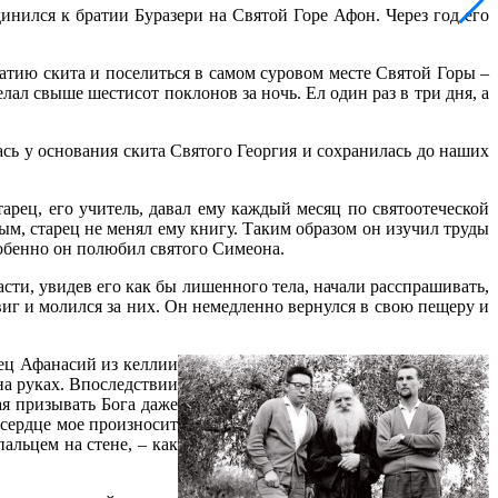
нился к братии Буразери на Святой Горе Афон. Через год его
атию скита и поселиться в самом суровом месте Святой Горы –
ал свыше шестисот поклонов за ночь. Ел один раз в три дня, а
сь у основания скита Святого Георгия и сохранилась до наших
арец, его учитель, давал ему каждый месяц по святоотеческой
ным, старец не менял ему книгу. Таким образом он изучил труды
собенно он полюбил святого Симеона.
сти, увидев его как бы лишенного тела, начали расспрашивать,
виг и молился за них. Он немедленно вернулся в свою пещеру и
рец Афанасий из келлии
на руках. Впоследствии
ая призывать Бога даже
, сердце мое произносит
пальцем на стене, – как