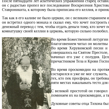
После пятнадцати лет аскетических упражнений старец остави
он с радостью пропел все последование Воскресения Христов
Ставроникита, к которому была приписана его келлия, и приня
Так как в его каливе не было церкви, он с великим старанием 
он встретил одного монаха и сказал ему, что хочет построить
денежный перевод с тем, чтобы отдать деньги тому, кто хочет
комнатушку своей келлии в церковь, которую сильно полюбил.
Во время Божественной литургии с
благоговением читал он молитвы 
Во время Херувимской песни и Е
совершалось на Святом Престоле,
начинал его уже с полудня. Це
причастником Тела и Крови Господ
Во время проскомидии на протяж
состарился и уже не мог служить,
тех, кто пек просфоры, он требов
пяти местах накалывать тесто для
С великой простотой он говорил 
поминаем их на проскомидии, а т
Духовные советы отца Тихона был