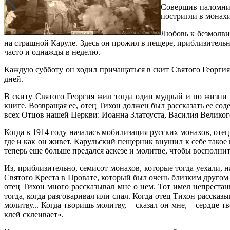
Совершив паломнич
постригли в монахи
Любовь к безмолви
на страшной Каруле. Здесь он прожил в пещере, приблизительн
часто и однажды в неделю.
Каждую субботу он ходил причащаться в скит Святого Георгия
дней.
В скиту Святого Георгия жил тогда один мудрый и по жизни и
книге. Возвращая ее, отец Тихон должен был рассказать ее сод
всех Отцов нашей Церкви: Иоанна Златоуста, Василия Великог
Когда в 1914 году началась мобилизация русских монахов, оте
где и как он живет. Карульский пещерник внушил к себе такое
теперь еще больше предался аскезе и молитве, чтобы восполни
Из, приблизительно, семисот монахов, которые тогда уехали, 
Святого Креста в Провате, который был очень близким другом 
отец Тихон много рассказывал мне о нем. Тот имел непреста
тогда, когда разговаривал или спал. Когда отец Тихон рассказы
молитву... Когда творишь молитву, – сказал он мне, – сердце т
клей склеивает».