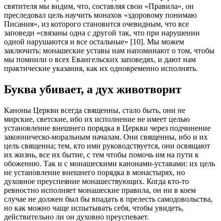
святителя мы видим, что, составляя свои «Правила», он
преследовал цель научить монахов «здоровому понимаю
Писания», из которого становится очевидным, что все
заповеди «связаны одна с другой так, что при нарушении
одной нарушаются и все остальные» [10]. Мы можем
заключить: монашеские уставы нам напоминают о том, чтобы
мы помнили о всех Евангельских заповедях, и дают нам
практические указания, как их одновременно исполнять.
Буква убивает, а дух животворит
Каноны Церкви всегда священны, стало быть, они не
мирские, светские, ибо их исполнение не имеет целью
установление внешнего порядка в Церкви через подчинение
законническо-моральным началам. Они священны, ибо и их
цель священна; тем, кто ими руководствуется, они освящают
их жизнь, все их бытие, с тем чтобы помочь им на пути к
обожению. Так и с монашескими канонами-уставами: их цель
не установление внешнего порядка в монастырях, но
духовное преуспеяние монашествующих. Когда кто-то
ревностно исполняет монашеские правила, он ни в коем
случае не должен был бы впадать в прелесть самодовольства,
но как можно чаще испытывать себя, чтобы увидеть,
действительно ли он духовно преуспевает.