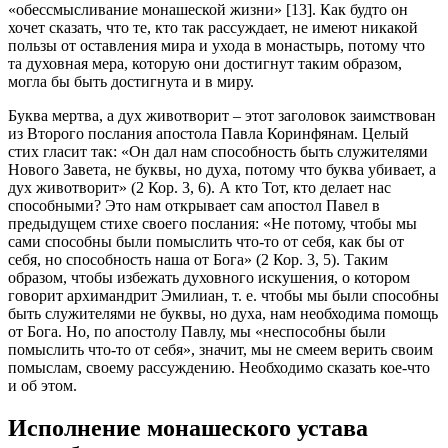
«обессмысливание монашеской жизни» [13]. Как будто он
хочет сказать, что те, кто так рассуждает, не имеют никакой
пользы от оставления мира и ухода в монастырь, потому что
та духовная мера, которую они достигнут таким образом,
могла бы быть достигнута и в миру.
Буква мертва, а дух животворит – этот заголовок заимствован
из Второго послания апостола Павла Коринфянам. Целый
стих гласит так: «Он дал нам способность быть служителями
Нового Завета, не буквы, но духа, потому что буква убивает, а
дух животворит» (2 Кор. 3, 6). А кто Тот, кто делает нас
способными? Это нам открывает сам апостол Павел в
предыдущем стихе своего послания: «Не потому, чтобы мы
сами способны были помыслить что-то от себя, как бы от
себя, но способность наша от Бога» (2 Кор. 3, 5). Таким
образом, чтобы избежать духовного искушения, о котором
говорит архимандрит Эмилиан, т. е. чтобы мы были способны
быть служителями не буквы, но духа, нам необходима помощь
от Бога. Но, по апостолу Павлу, мы «неспособны были
помыслить что-то от себя», значит, мы не смеем верить своим
помыслам, своему рассуждению. Необходимо сказать кое-что
и об этом.
Исполнение монашеского устава