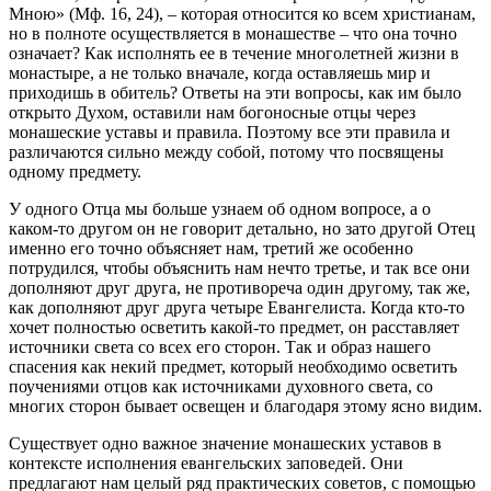
Мною» (Мф. 16, 24), – которая относится ко всем христианам,
но в полноте осуществляется в монашестве – что она точно
означает? Как исполнять ее в течение многолетней жизни в
монастыре, а не только вначале, когда оставляешь мир и
приходишь в обитель? Ответы на эти вопросы, как им было
открыто Духом, оставили нам богоносные отцы через
монашеские уставы и правила. Поэтому все эти правила и
различаются сильно между собой, потому что посвящены
одному предмету.
У одного Отца мы больше узнаем об одном вопросе, а о
каком-то другом он не говорит детально, но зато другой Отец
именно его точно объясняет нам, третий же особенно
потрудился, чтобы объяснить нам нечто третье, и так все они
дополняют друг друга, не противореча один другому, так же,
как дополняют друг друга четыре Евангелиста. Когда кто-то
хочет полностью осветить какой-то предмет, он расставляет
источники света со всех его сторон. Так и образ нашего
спасения как некий предмет, который необходимо осветить
поучениями отцов как источниками духовного света, со
многих сторон бывает освещен и благодаря этому ясно видим.
Существует одно важное значение монашеских уставов в
контексте исполнения евангельских заповедей. Они
предлагают нам целый ряд практических советов, с помощью