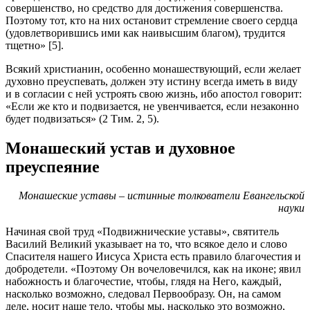
совершенство, но средство для достижения совершенства.
Поэтому тот, кто на них остановит стремление своего сердца
(удовлетворившись ими как наивысшим благом), трудится
тщетно» [5].
Всякий христианин, особенно монашествующий, если желает
духовно преуспевать, должен эту истину всегда иметь в виду
и в согласии с ней устроять свою жизнь, ибо апостол говорит:
«Если же кто и подвизается, не увенчивается, если незаконно
будет подвизаться» (2 Тим. 2, 5).
Монашеский устав и духовное
преуспеяние
Монашеские уставы – истинные толкователи Евангельской
науки
Начиная свой труд «Подвижнические уставы», святитель
Василий Великий указывает на то, что всякое дело и слово
Спасителя нашего Иисуса Христа есть правило благочестия и
добродетели. «Поэтому Он вочеловечился, как на иконе; явил
набожность и благочестие, чтобы, глядя на Него, каждый,
насколько возможно, следовал Первообразу. Он, на самом
деле, носит наше тело, чтобы мы, насколько это возможно,