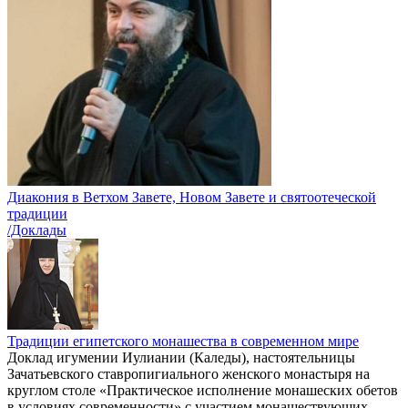
Диакония в Ветхом Завете, Новом Завете и святоотеческой
традиции
/Доклады
Традиции египетского монашества в современном мире
Доклад игумении Иулиании (Каледы), настоятельницы
Зачатьевского ставропигиального женского монастыря на
круглом столе «Практическое исполнение монашеских обетов
в условиях современности» с участием монашествующих