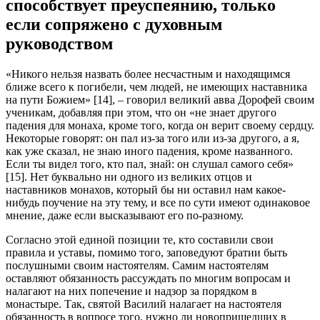
способствует преуспеянию, только
если сопряжено с духовным
руководством
«Никого нельзя назвать более несчастным и находящимся
ближе всего к погибели, чем людей, не имеющих наставника
на пути Божием» [14], – говорил великий авва Дорофей своим
ученикам, добавляя при этом, что он «не знает другого
падения для монаха, кроме того, когда он верит своему сердцу.
Некоторые говорят: он пал из-за того или из-за другого, а я,
как уже сказал, не знаю иного падения, кроме названного.
Если ты видел того, кто пал, знай: он слушал самого себя»
[15]. Нет буквально ни одного из великих отцов и
наставников монахов, который бы ни оставил нам какое-
нибудь поучение на эту тему, и все по сути имеют одинаковое
мнение, даже если высказывают его по-разному.
Согласно этой единой позиции те, кто составили свои
правила и уставы, помимо того, заповедуют братии быть
послушными своим настоятелям. Самим настоятелям
оставляют обязанность рассуждать по многим вопросам и
налагают на них попечение и надзор за порядком в
монастыре. Так, святой Василий налагает на настоятеля
обязанность в вопросе того, нужно ли новопришедших в