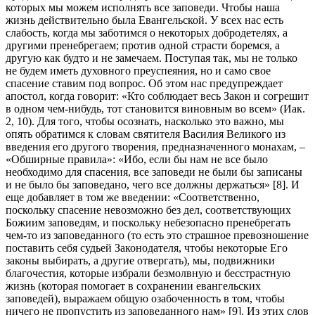
которых мы можем исполнять все заповеди. Чтобы наша
жизнь действительно была Евангельской. У всех нас есть
слабость, когда мы заботимся о некоторых добродетелях, а
другими пренебрегаем; против одной страсти боремся, а
другую как будто и не замечаем. Поступая так, мы не только
не будем иметь духовного преуспеяния, но и само свое
спасение ставим под вопрос. Об этом нас предупреждает
апостол, когда говорит: «Кто соблюдает весь Закон и согрешит
в одном чем-нибудь, тот становится виновным во всем» (Иак.
2, 10). Для того, чтобы осознать, насколько это важно, мы
опять обратимся к словам святителя Василия Великого из
введения его другого творения, предназначенного монахам, –
«Обширные правила»: «Ибо, если бы нам не все было
необходимо для спасения, все заповеди не были бы записаны
и не было бы заповедано, чего все должны держаться» [8]. И
еще добавляет в том же введении: «Соответственно,
поскольку спасение невозможно без дел, соответствующих
Божиим заповедям, и поскольку небезопасно пренебрегать
чем-то из заповеданного (то есть это страшное превозношение
поставить себя судьей Законодателя, чтобы некоторые Его
законы выбирать, а другие отвергать), мы, подвижники
благочестия, которые избрали безмолвную и бесстрастную
жизнь (которая помогает в сохранении евангельских
заповедей), выражаем общую озабоченность в том, чтобы
ничего не пропустить из заповеданного нам» [9]. Из этих слов