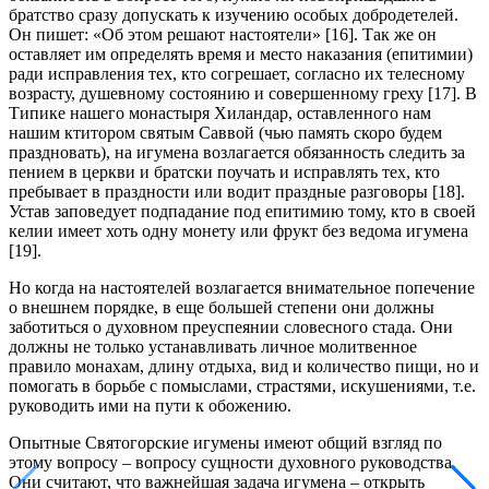
братство сразу допускать к изучению особых добродетелей.
Он пишет: «Об этом решают настоятели» [16]. Так же он
оставляет им определять время и место наказания (епитимии)
ради исправления тех, кто согрешает, согласно их телесному
возрасту, душевному состоянию и совершенному греху [17]. В
Типике нашего монастыря Хиландар, оставленного нам
нашим ктитором святым Саввой (чью память скоро будем
праздновать), на игумена возлагается обязанность следить за
пением в церкви и братски поучать и исправлять тех, кто
пребывает в праздности или водит праздные разговоры [18].
Устав заповедует подпадание под епитимию тому, кто в своей
келии имеет хоть одну монету или фрукт без ведома игумена
[19].
Но когда на настоятелей возлагается внимательное попечение
о внешнем порядке, в еще большей степени они должны
заботиться о духовном преуспеянии словесного стада. Они
должны не только устанавливать личное молитвенное
правило монахам, длину отдыха, вид и количество пищи, но и
помогать в борьбе с помыслами, страстями, искушениями, т.е.
руководить ими на пути к обожению.
Опытные Святогорские игумены имеют общий взгляд по
этому вопросу – вопросу сущности духовного руководства.
Они считают, что важнейшая задача игумена – открыть