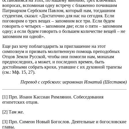
остановимся на этих, по нашему мнению, трех ключевых
вопросах, вспоминая одну встречу с блаженно почившим
Патриархом Сербским Павлом, который нам, тогдашним
студентам, сказал: «Достаточно для нас на сегодня. Если
поговорим о трех вещах – запомним все три. Если будем
говорить о четырех – запомним две; если о пяти – запомним
одну; а если будем говорить о большем количестве вещей – не
запомним ни одной».
Еще раз хочу поблагодарить за приглашение на этот
симпозиум и призвать молитвенную помощь преподобных
Отцов Земли Русской, чтобы они помогли нам, монахам
предпоследних, а может, и последних времен, быть
достойными собрать крохи, упавшие с их духовной трапезы
(см.: Мф. 15, 27).
Перевод с сербского: иеромонах Игнатий (Шестаков)
[1] Прп. Иоанн Кассиан Римлянин. Собеседования
египетских отцов.
[2] Там же.
[3] Прп. Симеон Новый Богослов. Деятельные и богословские
главы.