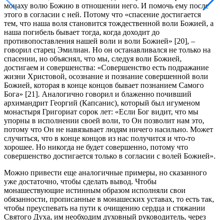
монаху волю Божию в отношении него. И помочь ему после
этого в согласии с ней. Потому что «спасение достигается
тем, что наша воля становится тождественной воли Божией, а
наша погибель бывает тогда, когда доходит до
противопоставления нашей воли и воли Божией» [20], –
говорил старец Эмилиан. Но он останавливался не только на
спасении, но объяснял, что мы, следуя воли Божией,
достигаем и совершенства: «Совершенство есть подражание
жизни Христовой, осознание и познание совершенной воли
Божией, которая в конце концов бывает познанием Самого
Бога» [21]. Аналогично говорил и блаженно почивший
архимандрит Георгий (Капсанис), который был игуменом
монастыря Григориат сорок лет: «Если Бог видит, что мы
упорны в исполнении своей воли, то Он позволит нам это,
потому что Он не навязывает людям ничего насильно. Может
случиться, что в конце концов из нас получится и что-то
хорошее. Но никогда не будет совершенно, потому что
совершенство достигается только в согласии с волей Божией».
Можно привести еще аналогичные примеры, но сказанного
уже достаточно, чтобы сделать вывод. Чтобы
монашествующие истинным образом исполняли свои
обязанности, прописанные в монашеских уставах, то есть так,
чтобы преуспевать на пути к очищению сердца и стяжании
Святого Духа, им необходим духовный руководитель, через