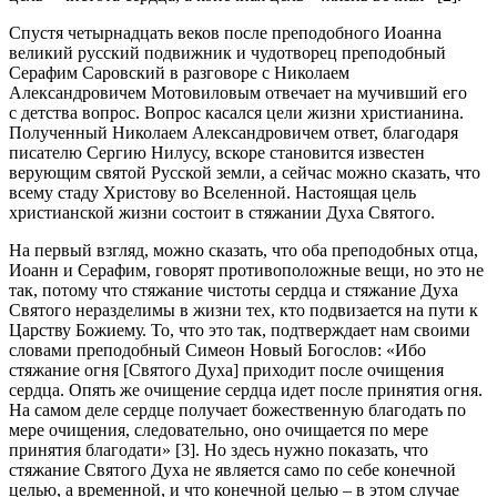
Спустя четырнадцать веков после преподобного Иоанна
великий русский подвижник и чудотворец преподобный
Серафим Саровский в разговоре с Николаем
Александровичем Мотовиловым отвечает на мучивший его
с детства вопрос. Вопрос касался цели жизни христианина.
Полученный Николаем Александровичем ответ, благодаря
писателю Сергию Нилусу, вскоре становится известен
верующим святой Русской земли, а сейчас можно сказать, что
всему стаду Христову во Вселенной. Настоящая цель
христианской жизни состоит в стяжании Духа Святого.
На первый взгляд, можно сказать, что оба преподобных отца,
Иоанн и Серафим, говорят противоположные вещи, но это не
так, потому что стяжание чистоты сердца и стяжание Духа
Святого неразделимы в жизни тех, кто подвизается на пути к
Царству Божиему. То, что это так, подтверждает нам своими
словами преподобный Симеон Новый Богослов: «Ибо
стяжание огня [Святого Духа] приходит после очищения
сердца. Опять же очищение сердца идет после принятия огня.
На самом деле сердце получает божественную благодать по
мере очищения, следовательно, оно очищается по мере
принятия благодати» [3]. Но здесь нужно показать, что
стяжание Святого Духа не является само по себе конечной
целью, а временной, и что конечной целью – в этом случае