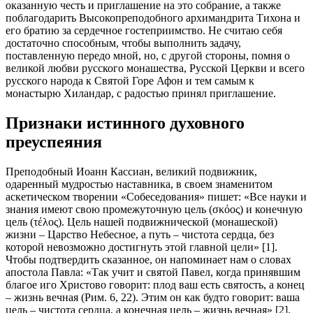
оказанную честь и приглашение на это собрание, а также
поблагодарить Высокопреподобного архимандрита Тихона и
его братию за сердечное гостеприимство. Не считаю себя
достаточно способным, чтобы выполнить задачу,
поставленную передо мной, но, с другой стороны, помня о
великой любви русского монашества, Русской Церкви и всего
русского народа к Святой Горе Афон и тем самым к
монастырю Хиландар, с радостью принял приглашение.
Признаки истинного духовного
преуспеяния
Преподобный Иоанн Кассиан, великий подвижник,
одаренный мудростью наставника, в своем знаменитом
аскетическом творении «Собеседования» пишет: «Все науки и
знания имеют свою промежуточную цель (σκόος) и конечную
цель (τέλος). Цель нашей подвижнической (монашеской)
жизни – Царство Небесное, а путь – чистота сердца, без
которой невозможно достигнуть этой главной цели» [1].
Чтобы подтвердить сказанное, он напоминает нам о словах
апостола Павла: «Так учит и святой Павел, когда принявшим
благое иго Христово говорит: плод ваш есть святость, а конец
– жизнь вечная (Рим. 6, 22). Этим он как будто говорит: ваша
цель – чистота сердца, а конечная цель – жизнь вечная» [2].