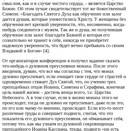
смыслом, как и в случае чистого сердца, – является Царство
Божие. Об этом лучше свидетельствует тот же божественный
Симеон: «Благодать Святого Духа как обручение или залог
дается душам, которые уневестились Христу. У женщины без
обручения нет крепкой уверенности, что, несомненно, когда-
нибудь соединится с мужем. Так же и душа, не получившая
обручение или залог благодати Божией и которая его
сознательно не хранит в себе, никогда не приобретет
надежную уверенность, что будет вечно пребывать со своим
Владыкой и Богом» [4].
От организаторов конференции я получил задание сказать
что-нибудь о духовном преуспеянии монаха. После этого
введения, думаю, что все мы согласны с тем, что монах
духовно преуспевает, если очищает свое сердце от страстей и
одновременно стяжает Дух Святой, что, по учению трех
преподобных отцов Иоанна, Симеона и Серафима, конечная
цель нашей жизни – достичь венца всего, т.е. Царства
Небесного. А в том случае, если в жизни монаха этого не
происходит, тогда он духовно не преуспевает, даже если это,
по его или чьему-то мнению, происходит. Если кто-то несет
различные труды и совершает подвиги, считая, что это
показатель его духовного преуспеяния, он обманывает себя,
потому что, как мы узнаем из духовной сокровищницы
преподобного Иоанна Кассиана, труды, подвиги «ни есть