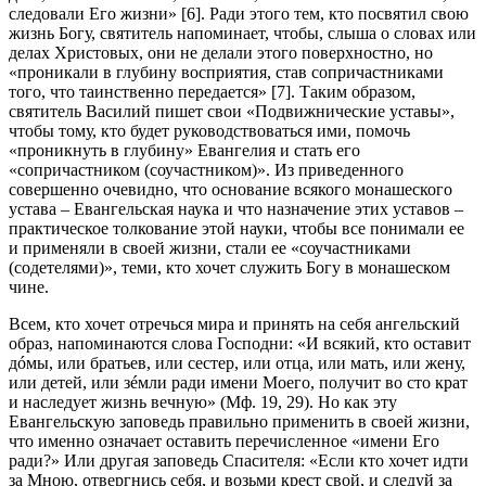
следовали Его жизни» [6]. Ради этого тем, кто посвятил свою
жизнь Богу, святитель напоминает, чтобы, слыша о словах или
делах Христовых, они не делали этого поверхностно, но
«проникали в глубину восприятия, став сопричастниками
того, что таинственно передается» [7]. Таким образом,
святитель Василий пишет свои «Подвижнические уставы»,
чтобы тому, кто будет руководствоваться ими, помочь
«проникнуть в глубину» Евангелия и стать его
«сопричастником (соучастником)». Из приведенного
совершенно очевидно, что основание всякого монашеского
устава – Евангельская наука и что назначение этих уставов –
практическое толкование этой науки, чтобы все понимали ее
и применяли в своей жизни, стали ее «соучастниками
(содетелями)», теми, кто хочет служить Богу в монашеском
чине.
Всем, кто хочет отречься мира и принять на себя ангельский
образ, напоминаются слова Господни: «И всякий, кто оставит
дóмы, или братьев, или сестер, или отца, или мать, или жену,
или детей, или зéмли ради имени Моего, получит во сто крат
и наследует жизнь вечную» (Мф. 19, 29). Но как эту
Евангельскую заповедь правильно применить в своей жизни,
что именно означает оставить перечисленное «имени Его
ради?» Или другая заповедь Спасителя: «Если кто хочет идти
за Мною, отвергнись себя, и возьми крест свой, и следуй за