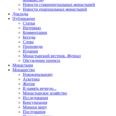
Новости ставропигиальных монастырей
Новости епархиальных монастырей
Доклады
Публикации
Статьи
Интервью
Комментарии
Беседы
Слова
Проповеди
Издания
Монастырский вестник. Журнал
Обсуждение проекта
Монастыри
Монашество
Новоначальному
Аскетика
Жития
В память вечную...
Монастырское хозяйство
Исследования
Консультация
Монахи миру
Послушания