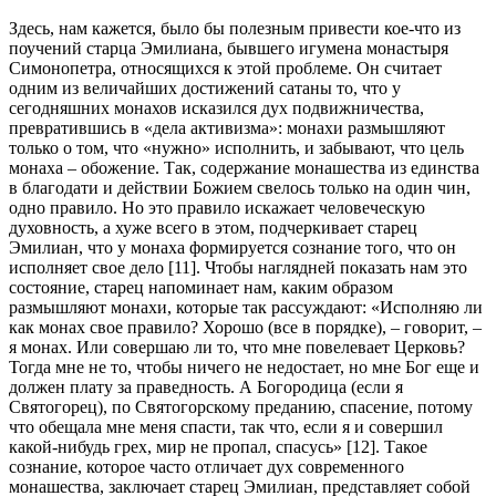
Здесь, нам кажется, было бы полезным привести кое-что из
поучений старца Эмилиана, бывшего игумена монастыря
Симонопетра, относящихся к этой проблеме. Он считает
одним из величайших достижений сатаны то, что у
сегодняшних монахов исказился дух подвижничества,
превратившись в «дела активизма»: монахи размышляют
только о том, что «нужно» исполнить, и забывают, что цель
монаха – обожение. Так, содержание монашества из единства
в благодати и действии Божием свелось только на один чин,
одно правило. Но это правило искажает человеческую
духовность, а хуже всего в этом, подчеркивает старец
Эмилиан, что у монаха формируется сознание того, что он
исполняет свое дело [11]. Чтобы наглядней показать нам это
состояние, старец напоминает нам, каким образом
размышляют монахи, которые так рассуждают: «Исполняю ли
как монах свое правило? Хорошо (все в порядке), – говорит, –
я монах. Или совершаю ли то, что мне повелевает Церковь?
Тогда мне не то, чтобы ничего не недостает, но мне Бог еще и
должен плату за праведность. А Богородица (если я
Святогорец), по Святогорскому преданию, спасение, потому
что обещала мне меня спасти, так что, если я и совершил
какой-нибудь грех, мир не пропал, спасусь» [12]. Такое
сознание, которое часто отличает дух современного
монашества, заключает старец Эмилиан, представляет собой