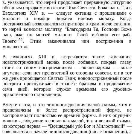
в. указывается, что иерей продолжает прерванную литургию
обычным порядком с возгласа: “Яко Свят еси, Боже наш...”, а в
Евхологиях XIV в. — следует ектения с прошениями о
милости и помощи Божией новому монаху. Когда
постриженый возвращался из притвора в храм после ектении,
то иерей возносил молитву “Благодарим Тя, Господи Боже
наш, яже по мнозей милости Твоей избавил еси раба
52
Твоего”
. Этим заканчивался чин пострижения в
монашество.
В рукописях XIII в. встречаются такие замечания:
новопостриженный монах после лобзания, покрыв главу,
стоит со своим восприемником — экклесиархом — возле
игумена; если нет препятствий со стороны совести, он в тот
же день приобщается Святых Таин; новопостриженный после
пострига прислуживает в трапезе братиям в продолжение
семи дней, которые служат временем его духовно-
нравственного становления.
Вместе с тем, и эти чинопоследования малой схимы, хотя и
представлены в более распространенной форме, не
воспроизводят полностью ее древней формы. В них опущены
молитвы, входящие в состав как малой, так и великой схимы,
из которых первая — “Всещедрый убо Бог и Милостивый” —
совершается в начале чинопоследования (после оглашения), а