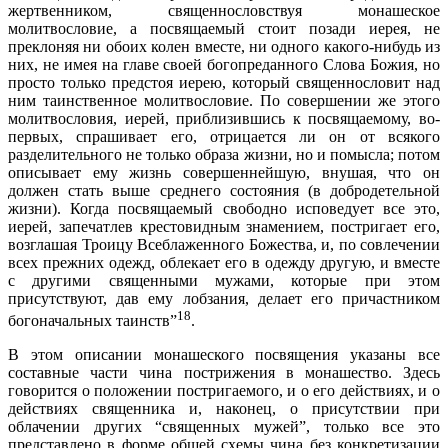
жертвенником, священнословствуя монашеское
молитвословие, а посвящаемый стоит позади иерея, не
преклоняя ни обоих колен вместе, ни одного какого-нибудь из
них, не имея на главе своей богопреданного Слова Божия, но
просто только предстоя иерею, который священнословит над
ним таинственное молитвословие. По совершении же этого
молитвословия, иерей, приблизившись к посвящаемому, во-
первых, спрашивает его, отрицается ли он от всякого
разделительного не только образа жизни, но и помысла; потом
описывает ему жизнь совершеннейшую, внушая, что он
должен стать выше среднего состояния (в добродетельной
жизни). Когда посвящаемый свободно исповедует все это,
иерей, запечатлев крестовидным знамением, постригает его,
возглашая Троицу Всеблаженного Божества, и, по совлечении
всех прежних одежд, облекает его в одежду другую, и вместе
с другими священными мужами, которые при этом
присутствуют, дав ему лобзания, делает его причастником
18
богоначальных таинств”
.
В этом описании монашеского посвящения указаны все
составные части чина пострижения в монашество. Здесь
говорится о положении постригаемого, и о его действиях, и о
действиях священника и, наконец, о присутствии при
облачении других “священных мужей”, только все это
представлено в форме общей схемы чина без конкретизации