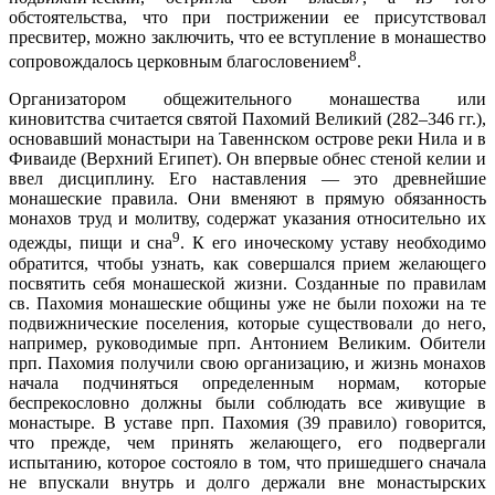
обстоятельства, что при пострижении ее присутствовал
пресвитер, можно заключить, что ее вступление в монашество
8
сопровождалось церковным благословением
.
Организатором общежительного монашества или
киновитства считается святой Пахомий Великий (282–346 гг.),
основавший монастыри на Тавеннском острове реки Нила и в
Фиваиде (Верхний Египет). Он впервые обнес стеной келии и
ввел дисциплину. Его наставления — это древнейшие
монашеские правила. Они вменяют в прямую обязанность
монахов труд и молитву, содержат указания относительно их
9
одежды, пищи и сна
. К его иноческому уставу необходимо
обратится, чтобы узнать, как совершался прием желающего
посвятить себя монашеской жизни. Созданные по правилам
св. Пахомия монашеские общины уже не были похожи на те
подвижнические поселения, которые существовали до него,
например, руководимые прп. Антонием Великим. Обители
прп. Пахомия получили свою организацию, и жизнь монахов
начала подчиняться определенным нормам, которые
беспрекословно должны были соблюдать все живущие в
монастыре. В уставе прп. Пахомия (39 правило) говорится,
что прежде, чем принять желающего, его подвергали
испытанию, которое состояло в том, что пришедшего сначала
не впускали внутрь и долго держали вне монастырских