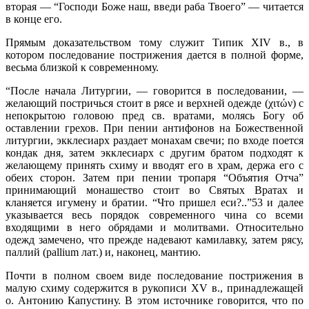
вторая — “Господи Боже наш, введи раба Твоего” — читается
в конце его.
Прямым доказательством тому служит Типик XIV в., в
котором последование пострижения дается в полной форме,
весьма близкой к современному.
“После начала Литургии, — говорится в последовании, —
желающий постричься стоит в рясе и верхней одежде (χιτών) с
непокрытою головою пред св. вратами, молясь Богу об
оставлении грехов. При пении антифонов на Божественной
литургии, экклесиарх раздает монахам свечи; по входе поется
кондак дня, затем экклесиарх с другим братом подходят к
желающему принять схиму и вводят его в храм, держа его с
обеих сторон. Затем при пении тропаря “Объятия Отча”
принимающий монашество стоит во Святых Вратах и
кланяется игумену и братии. “Что пришел еси?..”53 и далее
указывается весь порядок современного чина со всеми
входящими в него обрядами и молитвами. Относительно
одежд замечено, что прежде надевают камилавку, затем рясу,
паллий (pallium лат.) и, наконец, мантию.
Почти в полном своем виде последование пострижения в
малую схиму содержится в рукописи XV в., принадлежащей
о. Антонию Капустину. В этом источнике говорится, что по