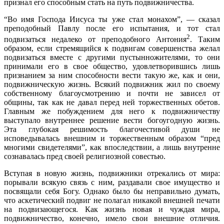
признал его способным стать на путь подвижничества.
“Во имя Господа Иисуса ты уже стал монахом”, — сказал
преподобный Павлу после его испытания, и тот стал
2
подвизаться недалеко от преподобного Антония
. Таким
образом, если стремящийся к подвигам совершенства желал
подвизаться вместе с другими пустынножителями, то они
принимали его в свое общество, удовлетворившись лишь
признанием за ним способности вести такую же, как и они,
подвижническую жизнь. Всякий подвижник жил по своему
собственному благоусмотрению и почти не зависел от
общины, так как не давал перед ней торжественных обетов.
Главным же побуждением для него к подвижничеству
выступало внутреннее решение вести богоугодную жизнь.
Эта глубокая решимость благочестивой души не
исповедывалась внешним и торжественным образом “пред
многими свидетелями”, как впоследствии, а лишь внутренне
сознавалась пред своей религиозной совестью.
Вступая в новую жизнь, подвижники отрекались от мира:
порывали всякую связь с ним, раздавали свое имущество и
посвящали себя Богу. Однако было бы неправильно думать,
что аскетический подвиг не полагал никакой внешней печати
на подвизающегося. Как жизнь новая и чуждая мира,
подвижничество, конечно, имело свои внешние отличия.