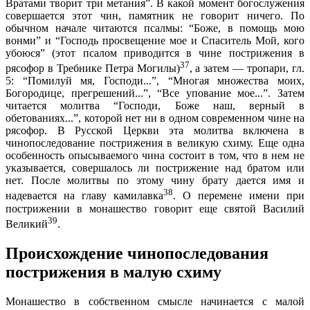
Вратами творит три метания”. В какой момент богослужения
совершается этот чин, памятник не говорит ничего. По
обычном начале читаются псалмы: “Боже, в помощь мою
вонми” и “Господь просвещение мое и Спаситель Мой, кого
убоюся” (этот псалом приводится в чине пострижения в
37
рясофор в Требнике Петра Могилы)
, а затем — тропари, гл.
5: “Помилуй мя, Господи...”, “Многая множества моих,
Богородице, прегрешений...”, “Все упование мое...”. Затем
читается молитва “Господи, Боже наш, верный в
обетованиях...”, которой нет ни в одном современном чине на
рясофор. В Русской Церкви эта молитва включена в
чинопоследование пострижения в великую схиму. Еще одна
особенность опысываемого чина состоит в том, что в нем не
указывается, совершалось ли пострижение над братом или
нет. После молитвы по этому чину брату дается имя и
38
надевается на главу камилавка
. О перемене имени при
пострижении в монашество говорит еще святой Василий
39
Великий
.
Происхождение чинопоследования
пострижения в малую схиму
Монашество в собственном смысле начинается с малой