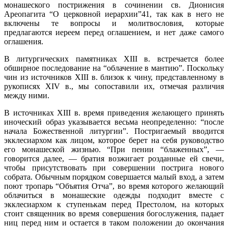
монашеского пострижения в сочинении св. Дионисия
Ареопагита “О церковной иерархии”41, так как в него не
включены те вопросы и молитвословия, которые
предлагаются иереем перед оглашением, и нет даже самого
оглашения.
В литургических памятниках XIII в. встречается более
обширное последование на “облачение в мантию”. Поскольку
чин из источников XIII в. близок к чину, представленному в
рукописях XIV в., мы сопоставили их, отмечая различия
между ними.
В источниках XIII в. время приведения желающего принять
иноческий образ указывается весьма неопределенно: “после
начала Божественной литургии”. Постригаемый вводится
экклесиархом как лицом, которое берет на себя руководство
его монашеской жизнью. “При пении “блаженных”, —
говорится далее, — братия возжигает розданные ей свечи,
чтобы присутствовать при совершении пострига нового
собрата. Обычным порядком совершается малый вход, а затем
поют тропарь “Объятия Отча”, во время которого желающий
облачиться в монашеские одежды подходит вместе с
экклесиархом к ступенькам перед Престолом, на которых
стоит священник во время совершения богослужения, падает
ниц перед ним и остается в таком положении до окончания