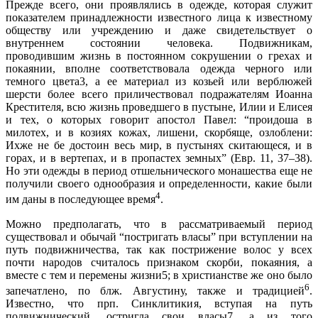
Прежде всего, они проявлялись в одежде, которая служит
показателем принадлежности известного лица к известному
обществу или учреждению и даже свидетельствует о
внутреннем состоянии человека. Подвижникам,
проводившим жизнь в постоянном сокрушении о грехах и
покаянии, вполне соответствовала одежда черного или
темного цвета3, а ее материал из козьей или верблюжей
шерсти более всего приличествовал подражателям Иоанна
Крестителя, всю жизнь проведшего в пустыне, Илии и Елисея
и тех, о которых говорит апостол Павел: “проидоша в
милотех, и в козиях кожах, лишени, скорбяще, озлоблени:
Ихже не бе достоин весь мир, в пустынях скитающеся, и в
горах, и в вертепах, и в пропастех земных” (Евр. 11, 37–38).
Но эти одежды в период отшельнического монашества еще не
получили своего однообразия и определенности, какие были
4
им даны в последующее время
.
Можно предполагать, что в рассматриваемый период
существовал и обычай “постригать власы” при вступлении на
путь подвижничества, так как пострижение волос у всех
почти народов считалось признаком скорби, покаяния, а
вместе с тем и перемены жизни5; в христианстве же оно было
6
запечатлено, по блж. Августину, также и традицией
.
Известно, что прп. Синклитикия, вступая на путь
подвижнический, остригла свои власы7, а из того