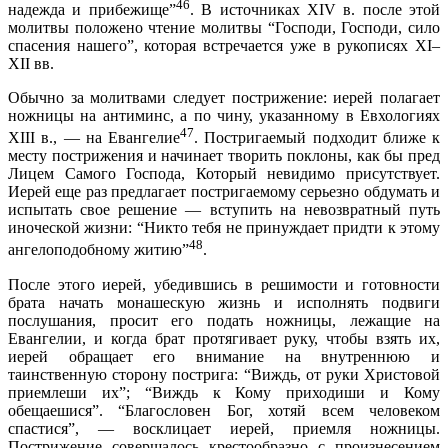
46
надежда и прибежище”
. В источниках XIV в. после этой
молитвы положено чтение молитвы “Господи, Господи, сило
спасения нашего”, которая встречается уже в рукописях XI–
XII вв.
Обычно за молитвами следует пострижение: иерей полагает
ножницы на антиминс, а по чину, указанному в Евхологиях
47
XIIІ в., — на Евангелие
. Постригаемый подходит ближе к
месту пострижения и начинает творить поклоны, как бы пред
Лицем Самого Господа, Который невидимо присутствует.
Иерей еще раз предлагает постригаемому серьезно обдумать и
испытать свое решение — вступить на невозвратный путь
иноческой жизни: “Никто тебя не принуждает придти к этому
48
ангелоподобному житию”
.
После этого иерей, убедившись в решимости и готовности
брата начать монашескую жизнь и исполнять подвиги
послушания, просит его подать ножницы, лежащие на
Евангелии, и когда брат протягивает руку, чтобы взять их,
иерей обращает его внимание на внутреннюю и
таинственную сторону пострига: “Виждь, от руки Христовой
приемлеши их”; “Виждь к Кому приходиши и Кому
обещаешися”. “Благословен Бог, хотяй всем человеком
спастися”, — восклицает иерей, приемля ножницы.
Пострижение совершалось крестообразно с произнесением