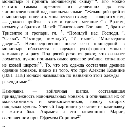
монастырь и принять монашескую схиму”
. Его можно
считать самым древним из дошедших до нас
чинопоследований над новоначальными. “Желающий прийти
в монастырь получить монашескую схиму, — говорится там,
— должен прийти в храм и сделать метание Св. Вратам,
игумену и братиям. Иерей: “Благословен Бог наш...”, братия:
5
Трисвятое и тропари, гл.
. “Помилуй нас, Господи...”,
“Слава”: “Господи, помилуй”, “И ныне”: “Милосердия
двери...”. Непосредственно после сего пришедший в
монастырь облачается в одежды рясофорного монаха:
камилавку и рясу. Под рясой ρασο от ρακος, что означает
лохмотья, нужно понимать самое дешевое рубище, сотканное
25
из козьей шерсти
. То, что эта одежда составляла древнее
одеяние монахов, видно из того, что при Алексие Комнине
(1081–1118) монахи назывались по названию этой одежды —
26
ракендитами
.
Камилавка — войлочная шапка, составлявшая
принадлежность новоначальных монахов и отличавшая их от
малосхимников и великосхимников, голову которых
покрывал куколь. Ученый Гоар видит указание на камилавку
в житии блж. Аврамия и его племянницы Марии,
27
составленном прп. Ефремом Сирином
.