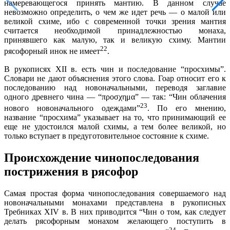
намеревающегося принять мантию. В данном случае
невозможно определить, о чем же идет речь — о малой или
великой схиме, ибо с современной точки зрения мантия
считается необходимой принадлежностью монаха,
принявшего как малую, так и великую схиму. Мантии
22
рясофорный инок не имеет
.
В рукописях XII в. есть чин и последование “просхимы”.
Словари не дают объяснения этого слова. Гоар относит его к
последованию над новоначальными, переводя заглавие
одного древнего чина — “προσχημα” — так: “Чин облачения
23
нового новоначального одеждами”
. По его мнению,
название “просхима” указывает на то, что принимающий ее
еще не удостоился малой схимы, а тем более великой, но
только вступает в предуготовительное состояние к схиме.
Происхождение чинопоследования
пострижения в рясофор
Самая простая форма чинопоследования совершаемого над
новоначальными монахами представлена в рукописных
Требниках XIV в. В них приводится “Чин о том, как следует
делать рясофорным монахом желающего поступить в
24