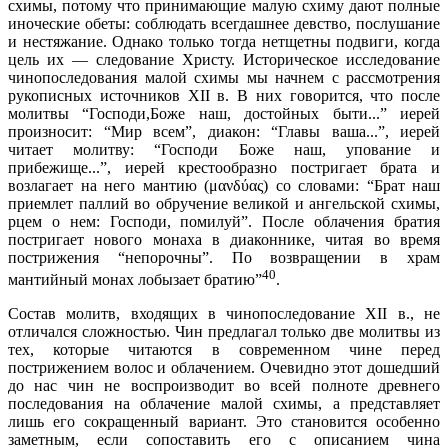
схимы, потому что принимающие малую схиму дают полные
иноческие обеты: соблюдать всегдашнее девство, послушание
и нестяжание. Однако только тогда нетщетны подвиги, когда
цель их — следование Христу. Историческое исследование
чинопоследования малой схимы мы начнем с рассмотрения
рукописных источников XII в. В них говорится, что после
молитвы “Господи,Боже наш, достойных быти...” иерей
произносит: “Мир всем”, диакон: “Главы ваша...”, иерей
читает молитву: “Господи Боже наш, упование и
прибежище...”, иерей крестообразно постригает брата и
возлагает на него мантию (μανδύας) со словами: “Брат наш
приемлет паллий во обручение великой и ангельской схимы,
рцем о нем: Господи, помилуй”. После облачения братия
постригает нового монаха в диаконнике, читая во время
пострижения “непорочны”. По возвращении в храм
40
мантийный монах лобызает братию”
.
Состав молитв, входящих в чинопоследование XII в., не
отличался сложностью. Чин предлагал только две молитвы из
тех, которые читаются в современном чине перед
пострижением волос и облачением. Очевидно этот дошедший
до нас чин не воспроизводит во всей полноте древнего
последования на облачение малой схимы, а представляет
лишь его сокращенный вариант. Это становится особенно
заметным, если сопоставить его с описанием чина