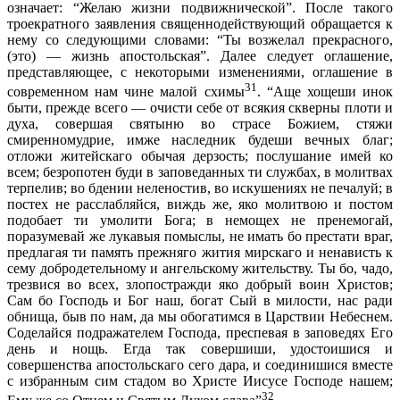
означает: “Желаю жизни подвижнической”. После такого
троекратного заявления священнодействующий обращается к
нему со следующими словами: “Ты возжелал прекрасного,
(это) — жизнь апостольская”. Далее следует оглашение,
представляющее, с некоторыми изменениями, оглашение в
31
современном нам чине малой схимы
. “Аще хощеши инок
быти, прежде всего — очисти себе от всякия скверны плоти и
духа, совершая святыню во страсе Божием, стяжи
смиренномудрие, имже наследник будеши вечных благ;
отложи житейскаго обычая дерзость; послушание имей ко
всем; безропотен буди в заповеданных ти службах, в молитвах
терпелив; во бдении неленостив, во искушениях не печалуй; в
постех не расслабляйся, виждь же, яко молитвою и постом
подобает ти умолити Бога; в немощех не пренемогай,
поразумевай же лукавыя помыслы, не имать бо престати враг,
предлагая ти память прежняго жития мирскаго и ненависть к
сему добродетельному и ангельскому жительству. Ты бо, чадо,
трезвися во всех, злопостражди яко добрый воин Христов;
Сам бо Господь и Бог наш, богат Сый в милости, нас ради
обнища, быв по нам, да мы обогатимся в Царствии Небеснем.
Соделайся подражателем Господа, преспевая в заповедях Его
день и нощь. Егда так совершиши, удостоишися и
совершенства апостольскаго сего дара, и соединишися вместе
с избранным сим стадом во Христе Иисусе Господе нашем;
32