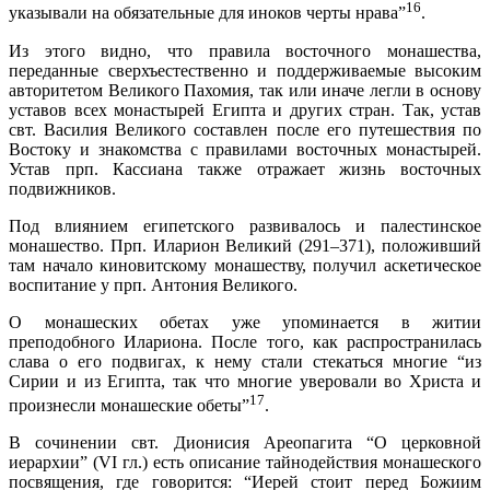
16
указывали на обязательные для иноков черты нрава”
.
Из этого видно, что правила восточного монашества,
переданные сверхъестественно и поддерживаемые высоким
авторитетом Великого Пахомия, так или иначе легли в основу
уставов всех монастырей Египта и других стран. Так, устав
свт. Василия Великого составлен после его путешествия по
Востоку и знакомства с правилами восточных монастырей.
Устав прп. Кассиана также отражает жизнь восточных
подвижников.
Под влиянием египетского развивалось и палестинское
монашество. Прп. Иларион Великий (291–371), положивший
там начало киновитскому монашеству, получил аскетическое
воспитание у прп. Антония Великого.
О монашеских обетах уже упоминается в житии
преподобного Илариона. После того, как распространилась
слава о его подвигах, к нему стали стекаться многие “из
Сирии и из Египта, так что многие уверовали во Христа и
17
произнесли монашеские обеты”
.
В сочинении свт. Дионисия Ареопагита “О церковной
иерархии” (VI гл.) есть описание тайнодействия монашеского
посвящения, где говорится: “Иерей стоит перед Божиим