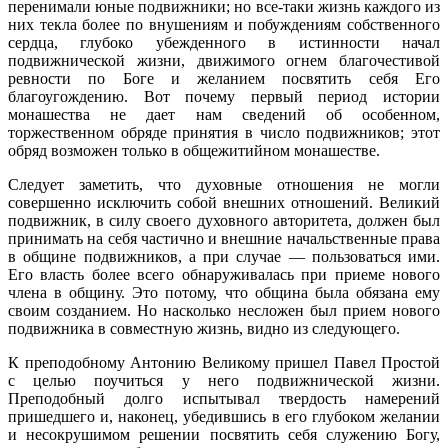
перенимали юные подвижники; но все-таки жизнь каждого из
них текла более по внушениям и побуждениям собственного
сердца, глубоко убежденного в истинности начал
подвижнической жизни, движимого огнем благочестивой
ревности по Боге и желанием посвятить себя Его
благоугождению. Вот почему первый период истории
монашества не дает нам сведений об особенном,
торжественном обряде принятия в число подвижников; этот
обряд возможен только в общежитийном монашестве.
Следует заметить, что духовные отношения не могли
совершенно исключить собой внешних отношений. Великий
подвижник, в силу своего духовного авторитета, должен был
принимать на себя частично и внешние начальственные права
в общине подвижников, а при случае — пользоваться ими.
Его власть более всего обнаруживалась при приеме нового
члена в общину. Это потому, что община была обязана ему
своим созданием. Но насколько несложен был прием нового
подвижника в совместную жизнь, видно из следующего.
К преподобному Антонию Великому пришел Павел Простой
с целью поучиться у него подвижнической жизни.
Преподобный долго испытывал твердость намерений
пришедшего и, наконец, убедившись в его глубоком желании
и несокрушимом решении посвятить себя служению Богу,