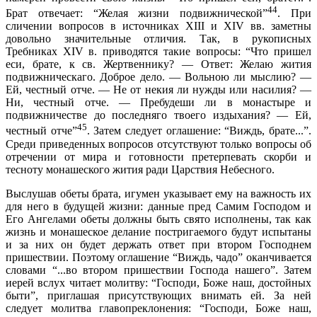
44
Брат отвечает: “Желая жизни подвижнической”
. При
сличении вопросов в источниках XIII и XIV вв. заметны
довольно значительные отличия. Так, в рукописных
Требниках XIV в. приводятся такие вопросы: “Что пришел
еси, брате, к св. Жертвеннику? — Ответ: Желаю жития
подвижническаго. Доброе дело. — Вольною ли мыслию? —
Ей, честный отче. — Не от некия ли нужды или насилия? —
Ни, честный отче. — Пребудеши ли в монастыре и
подвижничестве до последняго твоего издыхания? — Ей,
45
честный отче”
. Затем следует оглашение: “Виждь, брате...”.
Среди приведенных вопросов отсутствуют только вопросы об
отречении от мира и готовности претерпевать скорби и
тесноту монашеского жития ради Царствия Небесного.
Выслушав обеты брата, игумен указывает ему на важность их
для него в будущей жизни: данные пред Самим Господом и
Его Ангелами обеты должны быть свято исполнены, так как
жизнь и монашеское делание постригаемого будут испытаны
и за них он будет держать ответ при втором Господнем
пришествии. Поэтому оглашение “Виждь, чадо” оканчивается
словами “...во втором пришествии Господа нашего”. Затем
иерей вслух читает молитву: “Господи, Боже наш, достойных
быти”, приглашая присутствующих внимать ей. За ней
следует молитва главопреклонения: “Господи, Боже наш,