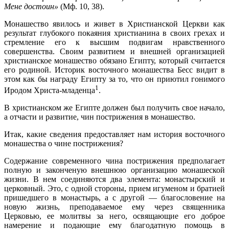
Мене достоин»
(Мф. 10, 38).
Монашество явилось и живет в Христианской Церкви как
результат глубокого покаяния христианина в своих грехах и
стремление его к высшим подвигам нравственного
совершенства. Своим развитием и внешней организацией
христианское монашество обязано Египту, который считается
его родиной. Историк восточного монашества Бесс видит в
этом как бы награду Египту за то, что он приютил гонимого
1
Иродом Христа-младенца
.
В христианском же Египте должен был получить свое начало,
а отчасти и развитие, чин пострижения в монашество.
Итак, какие сведения предоставляет нам история восточного
монашества о чине пострижения?
Содержание современного чина пострижения предполагает
полную и законченую внешнюю организацию монашеской
жизни. В нем соединяются два элемента: монастырский и
церковный. Это, с одной стороны, прием игуменом и братией
пришедшего в монастырь, а с другой — благословение на
новую жизнь, преподаваемое ему через священника
Церковью, ее молитвы за него, освящающие его доброе
намерение и подающие ему благодатную помощь в