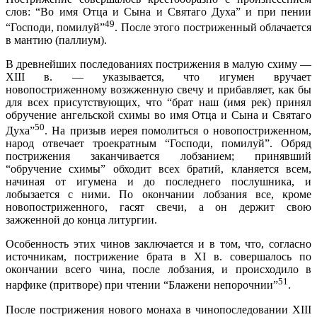
слов: “Во имя Отца и Сына и Святаго Духа” и при пении
49
“Господи, помилуй”
. После этого постриженный облачается
в мантию (паллиум).
В древнейших последованиях пострижения в малую схиму —
XIII в. — указывается, что игумен вручает
новопостриженному возжженную свечу и прибавляет, как бы
для всех присутствующих, что “брат наш (имя рек) принял
обручение ангельской схимы во имя Отца и Сына и Святаго
50
Духа”
. На призыв иерея помолиться о новопостриженном,
народ отвечает троекратным “Господи, помилуй”. Обряд
пострижения заканчивается лобзанием; принявший
“обручение схимы” обходит всех братий, кланяется всем,
начиная от игумена и до последнего послушника, и
лобызается с ними. По окончании лобзания все, кроме
новопостриженного, гасят свечи, а он держит свою
зажженной до конца литургии.
Особенность этих чинов заключается и в том, что, согласно
источникам, пострижение брата в XI в. совершалось по
окончании всего чина, после лобзания, и происходило в
51
нарфике (притворе) при чтении “Блажени непорочнии”
.
После пострижения нового монаха в чинопоследовании XIII