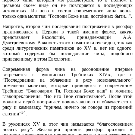
цельном своем виде он не повторяется в последующих
источниках. Из него в состав современного чина вошла
только одна молитва: “Господи Боже наш, достойных быти...”.
Напротив, второй чин последования пострижения в рясофор
практиковался в Церкви в такой именно форме, какую
представляет Евхологий, принадлежащий А.А.
Дмитриевскому. Важность этого памятника очевидна, так как
среди литургических памятников до XV в. нет ни одного,
который содержал бы последование чина, подобного
приведенному в этом Евхологии.
Современная форма чина на рясоношение впервые
встречается в рукописных Требниках XIVв., где в
“Последовании на облачение в рясу новоначального”
помещены молитвы, которые приводятся в современном
Требнике: “Благодарим Тя, Господи Боже наш” и молитва
главопреклонения: “Во иго Твое спасительное”. После этой
молитвы иерей постригает новоначального и облачает его в
рясу и камилавку, “причем, ничего не говоря из прошений
34
ектении”
.
В рукописях XV в. этот чин называется “благословением
носить рясу”. Желающий принять рясофор приходит к
игумену с троекратным поклоном, просит у него разрешения