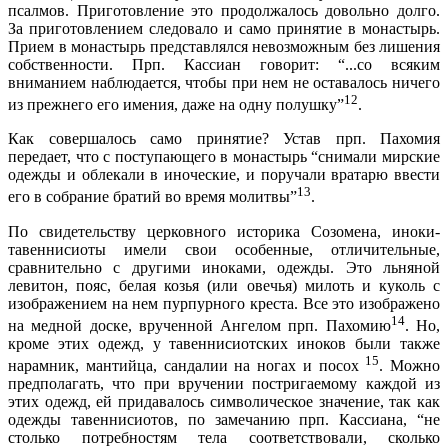
псалмов. Приготовление это продолжалось довольно долго.
За приготовлением следовало и само принятие в монастырь.
Прием в монастырь представлялся невозможным без лишения
собственности. Прп. Кассиан говорит: “...со всяким
вниманием наблюдается, чтобы при нем не оставалось ничего
12
из прежнего его имения, даже на одну полушку”
.
Как совершалось само принятие? Устав прп. Пахомия
передает, что с поступающего в монастырь “снимали мирские
одежды и облекали в иноческие, и поручали вратарю ввести
13
его в собрание братий во время молитвы”
.
По свидетельству церковного историка Созомена, иноки-
тавеннисиоты имели свои особенные, отличительные,
сравнительно с другими иноками, одежды. Это льняной
левитон, пояс, белая козья (или овечья) милоть и куколь с
изображением на нем пурпурного креста. Все это изображено
14
на медной доске, врученной Ангелом прп. Пахомию
. Но,
кроме этих одежд, у тавеннисиотских иноков были также
15
нарамник, мантийца, сандалии на ногах и посох
. Можно
предполагать, что при вручении постригаемому каждой из
этих одежд, ей придавалось символическое значение, так как
одежды тавеннисиотов, по замечанию прп. Кассиана, “не
столько потребностям тела соответствовали, сколько