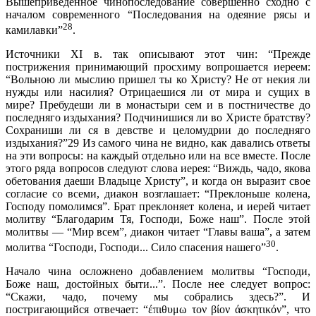
Вышеприведенное чинопоследование совершенно сходно с
началом современного “Последования на одеяние рясы и
28
камилавки”
.
Источники XI в. так описывают этот чин: “Прежде
пострижения принимающий просхиму вопрошается иереем:
“Вольною ли мыслию пришел ты ко Христу? Не от некия ли
нужды или насилия? Отрицаешися ли от мира и сущих в
мире? Пребудеши ли в монастыри сем и в постничестве до
последняго издыхания? Подчинишися ли во Христе братству?
Сохраниши ли ся в девстве и целомудрии до последняго
издыхания?”29 Из самого чина не видно, как давались ответы
на эти вопросы: на каждый отдельно или на все вместе. После
этого ряда вопросов следуют слова иерея: “Виждь, чадо, якова
обетования даеши Владыце Христу”, и когда он выразит свое
согласие со всеми, диакон возглашает: “Преклоньше колена,
Господу помолимся”. Брат преклоняет колена, и иерей читает
молитву “Благодарим Тя, Господи, Боже наш”. После этой
молитвы — “Мир всем”, диакон читает “Главы ваша”, а затем
30
молитва “Господи, Господи... Сило спасения нашего”
.
Начало чина осложнено добавлением молитвы “Господи,
Боже наш, достойных быти...”. После нее следует вопрос:
“Скажи, чадо, почему мы собрались здесь?”. И
постригающийся отвечает: “έπιθυμω τον βίον άσκητικόν”, что