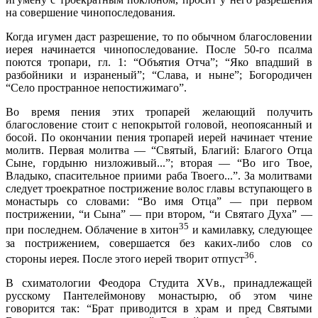
на совершение чинопоследования.
Когда игумен даст разрешение, то по обычном благословении
иерея начинается чинопоследование. После 50-го псалма
поются тропари, гл. 1: “Объятия Отча”; “Яко впадший в
разбойники и израненый”; “Слава, и ныне”; Богородичен
“Село пространное непостижимаго”.
Во время пения этих тропарей желающий получить
благословение стоит с непокрытой головой, неопоясанный и
босой. По окончании пения тропарей иерей начинает чтение
молитв. Первая молитва — “Святый, Благий: Благого Отца
Сыне, гордыню низложивый...”; вторая — “Во иго Твое,
Владыко, спасительное приими раба Твоего...”. За молитвами
следует троекратное пострижение волос главы вступающего в
монастырь со словами: “Во имя Отца” — при первом
пострижении, “и Сына” — при втором, “и Святаго Духа” —
35
при последнем. Облачение в хитон
и камилавку, следующее
за пострижением, совершается без каких-либо слов со
36
стороны иерея. После этого иерей творит отпуст
.
В схиматологии Феодора Студита XVв., принадлежащей
русскому Пантелеймонову монастырю, об этом чине
говорится так: “Брат приводится в храм и пред Святыми