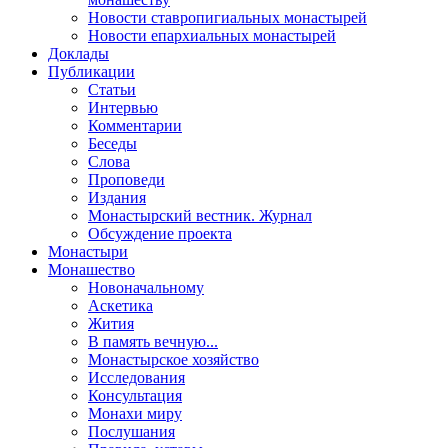
Новости ставропигиальных монастырей
Новости епархиальных монастырей
Доклады
Публикации
Статьи
Интервью
Комментарии
Беседы
Слова
Проповеди
Издания
Монастырский вестник. Журнал
Обсуждение проекта
Монастыри
Монашество
Новоначальному
Аскетика
Жития
В память вечную...
Монастырское хозяйство
Исследования
Консультация
Монахи миру
Послушания