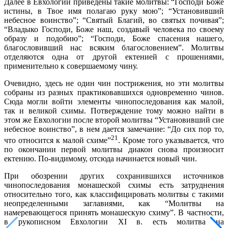
Далее в Евхологии приведены такие молитвы: “Господи Боже
истины, в Твое имя полагаю руку мою”; “Установивший
небесное воинство”; “Святый Благий, во святых почивая”;
“Владыко Господи, Боже наш, создавый человека по своему
образу и подобию”; “Господи, Боже спасения нашего,
благословивший нас всяким благословением”. Молитвы
отделяются одна от другой ектенией с прошениями,
применительно к совершаемому чину.
Очевидно, здесь не один чин пострижения, но эти молитвы
собраны из разных практиковавшихся одновременно чинов.
Сюда могли войти элементы чинопоследования как малой,
так и великой схимы. Потверждение тому можно найти в
этом же Евхологии после второй молитвы “Установивший сие
небесное воинство”, в нем дается замечание: “До сих пор то,
21
что относится к малой схиме”
. Кроме того указывается, что
по окончании первой молитвы диакон снова произносит
ектению. По-видимому, отсюда начинается новый чин.
При обозрении других сохранившихся источников
чинопоследования монашеской схимы есть затруднения
относительно того, как классифицировать молитвы с такими
неопределенными заглавиями, как “Молитвы на
намеревающегося принять монашескую схиму”. В частности,
в рукописном Евхологии XI в. есть молитва на