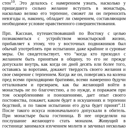
10
стен
. Это делалось с намерением узнать, насколько у
пришедшего сильно желание вступить в монастырь,
насколько велико его терпение, сможет ли он переносить
невзгоды и, наконец, обладает ли смирением, составляющим
необходимое условие нравственного совершенствования.
Прп. Кассиан, путешествовавший по Востоку с целью
познакомиться с устройством монастырской жизни,
прибавляет к этому, что у восточных подвижников был
обычай употреблять при испытании даже крайние и суровые
меры. Он свидетельствует, что “когда кто приходил с
желанием быть принятым в общину, то его не прежде
допускали внутрь, как когда он дней десять или более того,
оставаясь за воротами, докажет твердость своего желания и
свое смирение с терпением. Когда же он, повергаясь на колена
пред всеми приходящими братиями, всеми намеренно будучи
отталкиваем и презираем, как бы желающий войти в
монастырь не по благочестию, а по нужде, и поражаем при
том оскорблениями и поношениями, дает опыт своего
постоянства, покажет, каким будет в искушениях и терпении
бедствий, и по таком испытании его духа будет принят”.11
После такого искуса новоначального допускали в обитель.
При монастыре была гостиница. В нее определяли на
послушание желающего стать монахом. Живущий в
гостинице занимался изучением молитв и заучивал несколько