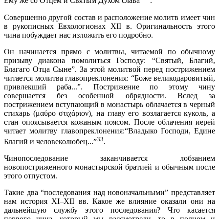
Ему же со Отцем и Святым Духом слава”
.
Совершенно другой состав и расположение молитв имеет чин
в рукописных Евхологионах XII в. Оригинальность этого
чина побуждает нас изложить его подробно.
Он начинается прямо с молитвы, читаемой по обычному
призыву диакона помолиться Господу: “Святый, Благий,
Благаго Отца Сыне”. За этой молитвой перед пострижением
читается молитва главопреклонения: “Боже великодаровитый,
привлекший раба...”. Пострижение по этому чину
совершается без особенной обрядности. Вслед за
пострижением вступающий в монастырь облачается в черный
стихарь (μαύρο στιχάριον), на главу его возлагается куколь, а
стан опоясывается кожаным поясом. После облачения иерей
читает молитву главопреклонения:“Владыко Господи, Едине
33
Благий и человеколюбец...”
.
Чинопоследование заканчивается лобзанием
новопостриженного монастырской братией и обычным после
этого отпустом.
Такие два “последования над новоначальными” представляет
нам история XI–XII вв. Какое же влияние оказали они на
дальнейшую службу этого последования? Что касается
первого чина, который мы рассмотрели, то в полном и