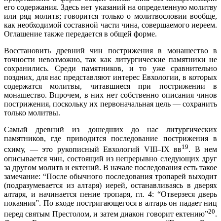
его содержания. Здесь нет указаний на определенную молитву
или ряд молитв; говорится только о молитвословии вообще,
как необходимой составной части чина, совершаемого иереем.
Оглашение также передается в общей форме.
Восстановить древний чин пострижения в монашество в
точности невозможно, так как литургические памятники не
сохранились. Среди памятников, и то уже сравнительно
поздних, для нас представляют интерес Евхологии, в которых
содержатся молитвы, читавшиеся при пострижении в
монашество. Впрочем, в них нет собственно описания чинов
пострижения, поскольку их первоначальная цель — сохранить
только молитвы.
Самый древний из дошедших до нас литургических
памятников, где приводится последование пострижения в
19
схиму, — это рукописный Евхологий VIII–IX вв
. В нем
описывается чин, состоящий из непрерывно следующих друг
за другом молитв и ектений. В начале последования есть такое
замечание: “После обычного последования тропарей выходит
(подразумевается из алтаря) иерей, останавливаясь в дверях
алтаря, и начинается пение тропаря, гл. 4: “Отверзеся дверь
покаяния”. По входе постригающегося в алтарь он падает ниц
20
перед святым Престолом, и затем диакон говорит ектению”
.