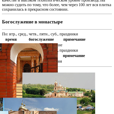
качестве и высоком технологическом уровне производства
можно судить по тому, что более, чем через 100 лет вся плитка
сохранилась в прекрасном состоянии.
Богослужение в монастыре
По: втр., сред., четв., пятн., суб., праздники
время
богослужение
примечание
17 : 00
Вечернее богослужение
По: сред., четв., пятн., суб., вск., праздники
время
богослужение
примечание
8 : 00
Божественная литургия
фотогалерея