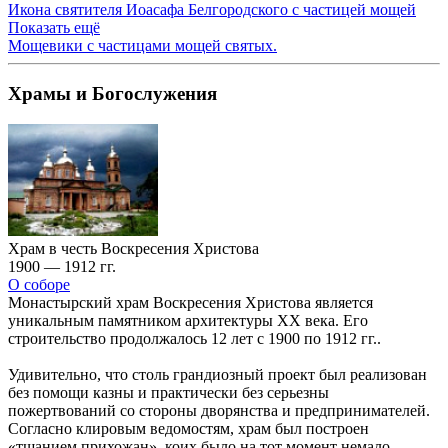
Икона святителя Иоасафа Белгородского с частицей мощей
Показать ещё
Мощевики с частицами мощей святых.
Храмы и Богослужения
Храм в честь Воскресения Христова
1900 — 1912 гг.
О соборе
Монастырский храм Воскресения Христова является
уникальным памятником архитектуры XX века. Его
строительство продолжалось 12 лет с 1900 по 1912 гг..
Удивительно, что столь грандиозный проект был реализован
без помощи казны и практически без серьезны
пожертвований со стороны дворянства и предпринимателей.
Согласно клировым ведомостям, храм был построен
«тщанием прихожан», коих было на тот момент немало,