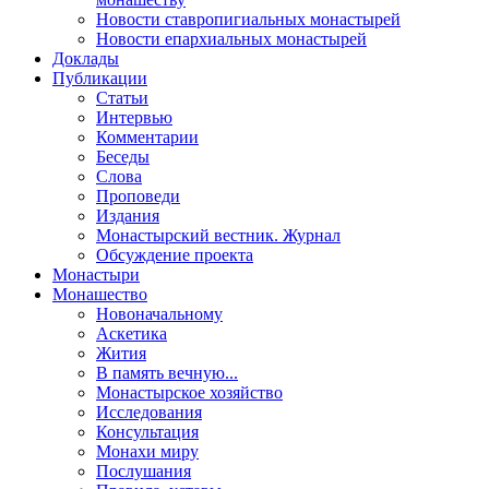
Новости ставропигиальных монастырей
Новости епархиальных монастырей
Доклады
Публикации
Статьи
Интервью
Комментарии
Беседы
Слова
Проповеди
Издания
Монастырский вестник. Журнал
Обсуждение проекта
Монастыри
Монашество
Новоначальному
Аскетика
Жития
В память вечную...
Монастырское хозяйство
Исследования
Консультация
Монахи миру
Послушания