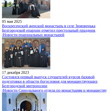
05 мая 2025
Воскресенский женский монастырь в селе Зимовенька
Белгородской епархии отметил престольный праздник
/Новости епархиальных монастырей
17 декабря 2023
Состоялся первый выпуск слушателей курсов базовой
подготовки в области богословия для монашествующих
Белгородской митрополии
/Новости Синодального отдела по монастырям и монашеству