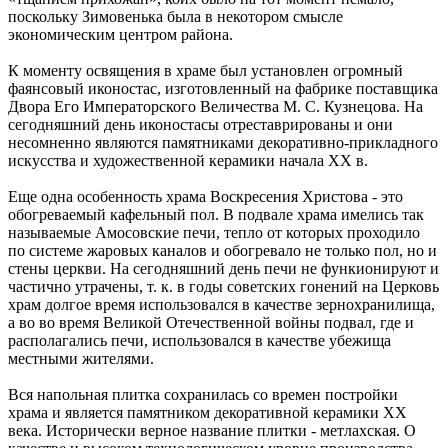
поскольку Зимовенька была в некотором смысле
экономическим центром района.
К моменту освящения в храме был установлен огромный
фаянсовый иконостас, изготовленный на фабрике поставщика
Двора Его Императорского Величества М. С. Кузнецова. На
сегодняшний день иконостасы отреставрированы и они
несомненно являются памятниками декоративно-прикладного
искусства и художественной керамики начала ХХ в.
Еще одна особенность храма Воскресения Христова - это
обогреваемый кафельный пол. В подвале храма имелись так
называемые Амосовские печи, тепло от которых проходило
по системе жаровых каналов и обогревало не только пол, но и
стены церкви. На сегодняшний день печи не функионируют и
частично утрачены, т. к. в годы советских гонений на Церковь
храм долгое время использовался в качестве зернохранилища,
а во во время Великой Отечественной войны подвал, где и
располагались печи, использовался в качестве убежища
местными жителями.
Вся напольная плитка сохранилась со времен постройки
храма и является памятником декоративной керамики XX
века. Исторически верное название плитки - метлахская. О