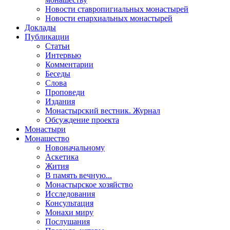
Новости ставропигиальных монастырей
Новости епархиальных монастырей
Доклады
Публикации
Статьи
Интервью
Комментарии
Беседы
Слова
Проповеди
Издания
Монастырский вестник. Журнал
Обсуждение проекта
Монастыри
Монашество
Новоначальному
Аскетика
Жития
В память вечную...
Монастырское хозяйство
Исследования
Консультация
Монахи миру
Послушания