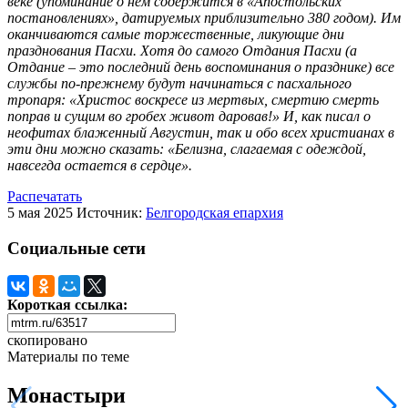
веке (упоминание о нем содержится в «Апостольских
постановлениях», датируемых приблизительно 380 годом). Им
оканчиваются самые торжественные, ликующие дни
празднования Пасхи. Хотя до самого Отдания Пасхи (а
Отдание – это последний день воспоминания о празднике) все
службы по-прежнему будут начинаться с пасхального
тропаря: «Христос воскресе из мертвых, смертию смерть
поправ и сущим во гробех живот даровав!» И, как писал о
неофитах блаженный Августин, так и обо всех христианах в
эти дни можно сказать: «Белизна, слагаемая с одеждой,
навсегда остается в сердце».
Распечатать
5 мая 2025
Источник:
Белгородская епархия
Социальные сети
Короткая ссылка:
скопировано
Материалы по теме
Монастыри