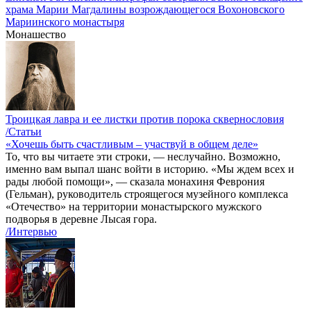
храма Марии Магдалины возрождающегося Вохоновского
Мариинского монастыря
Монашество
Троицкая лавра и ее листки против порока сквернословия
/Статьи
«Хочешь быть счастливым – участвуй в общем деле»
То, что вы читаете эти строки, — неслучайно. Возможно,
именно вам выпал шанс войти в историю. «Мы ждем всех и
рады любой помощи», — сказала монахиня Феврония
(Гельман), руководитель строящегося музейного комплекса
«Отечество» на территории монастырского мужского
подворья в деревне Лысая гора.
/Интервью