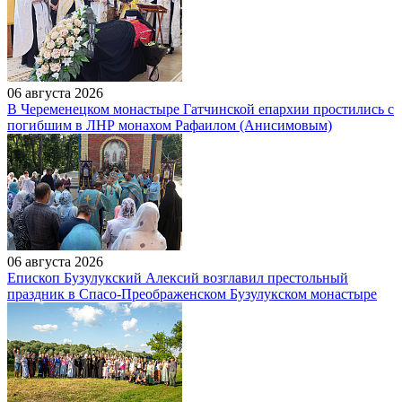
06 августа 2026
В Череменецком монастыре Гатчинской епархии простились с
погибшим в ЛНР монахом Рафаилом (Анисимовым)
06 августа 2026
Епископ Бузулукский Алексий возглавил престольный
праздник в Спасо-Преображенском Бузулукском монастыре