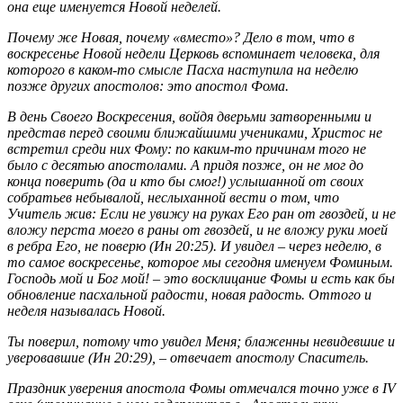
она еще именуется Новой неделей.
Почему же Новая, почему «вместо»? Дело в том, что в
воскресенье Новой недели Церковь вспоминает человека, для
которого в каком-то смысле Пасха наступила на неделю
позже других апостолов: это апостол Фома.
В день Своего Воскресения, войдя дверьми затворенными и
представ перед своими ближайшими учениками, Христос не
встретил среди них Фому: по каким-то причинам того не
было с десятью апостолами. А придя позже, он не мог до
конца поверить (да и кто бы смог!) услышанной от своих
собратьев небывалой, неслыханной вести о том, что
Учитель жив: Если не увижу на руках Его ран от гвоздей, и не
вложу перста моего в раны от гвоздей, и не вложу руки моей
в ребра Его, не поверю (Ин 20:25). И увидел – через неделю, в
то самое воскресенье, которое мы сегодня именуем Фоминым.
Господь мой и Бог мой! – это восклицание Фомы и есть как бы
обновление пасхальной радости, новая радость. Оттого и
неделя называлась Новой.
Ты поверил, потому что увидел Меня; блаженны невидевшие и
уверовавшие (Ин 20:29), – отвечает апостолу Спаситель.
Праздник уверения апостола Фомы отмечался точно уже в IV