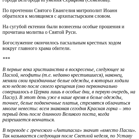
По прочтении Святого Евангелия митрополит Иоанн
обратился к молящимся с архипастырским словом.
На сугубой ектении были вознесены особые прошения и
прочитана молитва о Святой Руси.
Богослужение окончилось пасхальным крестных ходом
вокруг главного храма обители.
***
В первые века христианства в воскресенье, следующее за
Пасхой, неофиты (т.е. недавно крестившиеся), наконец,
меняли свои праздничные белые одежды, в которых ходили
всю неделю после своего крещения (оно первоначально
совершалось в Церкви лишь в особые дни, в первую очередь, на
Пасху). В этот день уже в наше время в белые одежды,
точнее, белые подвенечные платья, стремятся облачиться
многие невесты: всем знакомая сегодня Красная горка – это
первый день после длинного Великого поста, когда
разрешается венчаться.
В переводе с греческого «Антипасха» значит «вместо Пасхи».
Так называется следующая после Светлой неделя, по Уставу