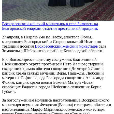
Воскресенский женский монастырь в селе Зимовенька
Белгородской епархии отметил престольный праздник
27 апреля, в Неделю 2-ю по Пасхе, апостола Фомы,
митрополит Белгородский и Старооскольский Иоанн по
традиции посетил
Воскресенский женский монастырь
села
Зимовенька Шебекинского района Белгородской области.
Его Высокопреосвященству сослужили: благочинный
Шебекинского округа протоиерей Петр Иванов; старший
священник храмов обители священник Димитрий Липич;
клирик храма святых мучениц Веры, Надежды, Любови и
матери их Софии города Белгорода священник Александр
Фокин; клирик храма иконы Божией Матери «Всех
скорбящих Радость» города Шебекино священник Борис
Губкин.
За богослужением молились настоятельница Воскресенского
монастыря игумения Феодосия (Васина) с сестрами обители и
настоятельница Марфо-Мариинского женского монастыря
города Белгорода игумения Серафима (Семенова).