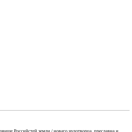
ровище Российстей земли,/ новаго чудотворца, преславна и