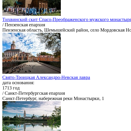
Тихвинский скит Спасо-Преображенского мужского монастыря
/ Пензенская епархия
Пензенская область, Шемышейский район, село Мордовская Н
Свято-Троицкая Александро-Невская лавра
дата основания:
1713 год
/ Санкт-Петербургская епархия
Санкт-Петербург, набережная реки Монастырки, 1