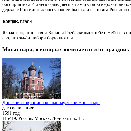
богоприятна./ И днесь сошедшеся в память твою верою и любови
державе Российстей/ богоугодней быти,// и сыновом Российски
Кондак, глас 4
Якоже сродницы твои Борис и Глеб/ явишася тебе с Небесе в п
сродником// и побори борющия ны.
Монастыри, в которых почитается этот праздник
Донской ставропигиальный мужской монастырь
дата основания:
1591 год
115419, Россия, Москва, Донская пл., 1–3