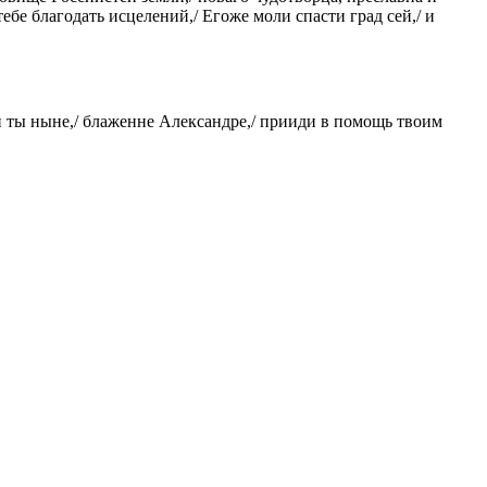
бе благодать исцелений,/ Егоже моли спасти град сей,/ и
 и ты ныне,/ блаженне Александре,/ прииди в помощь твоим