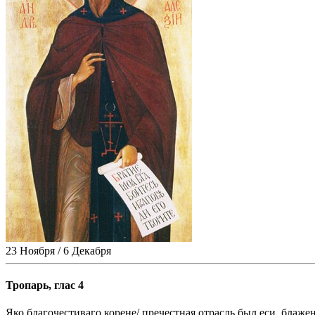
23 Ноября / 6 Декабря
Тропарь, глас 4
Яко благочестиваго корене/ пречестная отрасль был еси, блаже