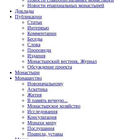
Новости епархиальных монастырей
Доклады
Публикации
Статьи
Интервью
Комментарии
Беседы
Слова
Проповеди
Издания
Монастырский вестник. Журнал
Обсуждение проекта
Монастыри
Монашество
Новоначальному
Аскетика
Жития
В память вечную...
Монастырское хозяйство
Исследования
Консультация
Монахи миру
Послушания
Правила, уставы