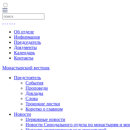
Об отделе
Информация
Председатель
Документы
Календарь
Контакты
Монастырский вестник
Предстоятель
События
Проповеди
Доклады
Слова
Троицкие листки
Коротко о главном
Новости
Церковные новости
Новости Синодального отдела по монастырям и мо
Новости ставропигиальных монастырей