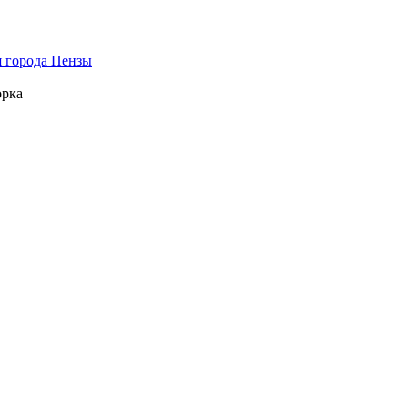
 города Пензы
орка