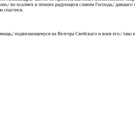
ю,/ во псалмех и пениих радующеся славим Господа,/ давшаго те
м спастися.
омощь,/ подвизающемуся на Велгера Свейскаго и воев его,/ тако