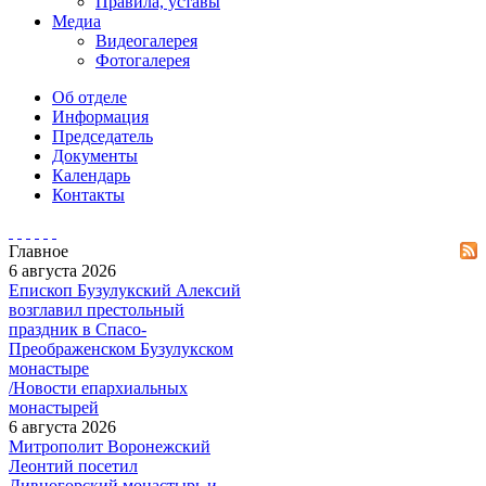
Правила, уставы
Медиа
Видеогалерея
Фотогалерея
Об отделе
Информация
Председатель
Документы
Календарь
Контакты
Главное
6 августа 2026
Епископ Бузулукский Алексий
возглавил престольный
праздник в Спасо-
Преображенском Бузулукском
монастыре
/Новости епархиальных
монастырей
6 августа 2026
Митрополит Воронежский
Леонтий посетил
Дивногорский монастырь и