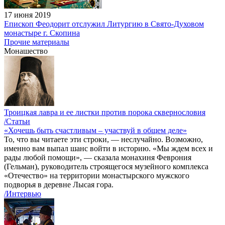
17 июня 2019
Епископ Феодорит отслужил Литургию в Свято-Духовом
монастыре г. Скопина
Прочие материалы
Монашество
Троицкая лавра и ее листки против порока сквернословия
/Статьи
«Хочешь быть счастливым – участвуй в общем деле»
То, что вы читаете эти строки, — неслучайно. Возможно,
именно вам выпал шанс войти в историю. «Мы ждем всех и
рады любой помощи», — сказала монахиня Феврония
(Гельман), руководитель строящегося музейного комплекса
«Отечество» на территории монастырского мужского
подворья в деревне Лысая гора.
/Интервью