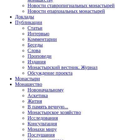
Новости ставропигиальных монастырей
Новости епархиальных монастырей
Доклады
Публикации
Статьи
Интервью
Комментарии
Беседы
Слова
Проповеди
Издания
Монастырский вестник. Журнал
Обсуждение проекта
Монастыри
Монашество
Новоначальному
Аскетика
Жития
В память вечную...
Монастырское хозяйство
Исследования
Консультация
Монахи миру
Послушания