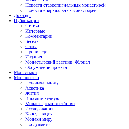
Новости ставропигиальных монастырей
Новости епархиальных монастырей
Доклады
Публикации
Статьи
Интервью
Комментарии
Беседы
Слова
Проповеди
Издания
Монастырский вестник. Журнал
Обсуждение проекта
Монастыри
Монашество
Новоначальному
Аскетика
Жития
В память вечную...
Монастырское хозяйство
Исследования
Консультация
Монахи миру
Послушания