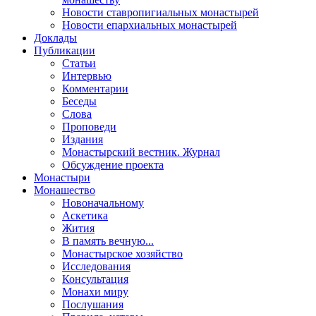
Новости ставропигиальных монастырей
Новости епархиальных монастырей
Доклады
Публикации
Статьи
Интервью
Комментарии
Беседы
Слова
Проповеди
Издания
Монастырский вестник. Журнал
Обсуждение проекта
Монастыри
Монашество
Новоначальному
Аскетика
Жития
В память вечную...
Монастырское хозяйство
Исследования
Консультация
Монахи миру
Послушания