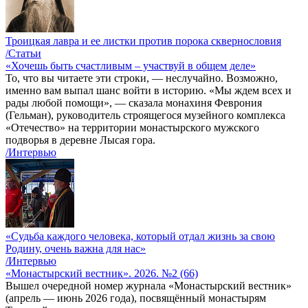
Троицкая лавра и ее листки против порока сквернословия
/Статьи
«Хочешь быть счастливым – участвуй в общем деле»
То, что вы читаете эти строки, — неслучайно. Возможно,
именно вам выпал шанс войти в историю. «Мы ждем всех и
рады любой помощи», — сказала монахиня Феврония
(Гельман), руководитель строящегося музейного комплекса
«Отечество» на территории монастырского мужского
подворья в деревне Лысая гора.
/Интервью
«Судьба каждого человека, который отдал жизнь за свою
Родину, очень важна для нас»
/Интервью
«Монастырский вестник». 2026. №2 (66)
Вышел очередной номер журнала «Монастырский вестник»
(апрель — июнь 2026 года), посвящённый монастырям