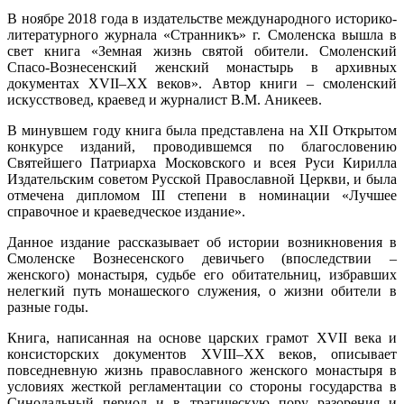
В ноябре 2018 года в издательстве международного историко-
литературного журнала «Странникъ» г. Смоленска вышла в
свет книга «Земная жизнь святой обители. Смоленский
Спасо-Вознесенский женский монастырь в архивных
документах XVII–XX веков». Автор книги – смоленский
искусствовед, краевед и журналист В.М. Аникеев.
В минувшем году книга была представлена на XII Открытом
конкурсе изданий, проводившемся по благословению
Святейшего Патриарха Московского и всея Руси Кирилла
Издательским советом Русской Православной Церкви, и была
отмечена дипломом III степени в номинации «Лучшее
справочное и краеведческое издание».
Данное издание рассказывает об истории возникновения в
Смоленске Вознесенского девичьего (впоследствии –
женского) монастыря, судьбе его обитательниц, избравших
нелегкий путь монашеского служения, о жизни обители в
разные годы.
Книга, написанная на основе царских грамот XVII века и
консисторских документов XVIII–XX веков, описывает
повседневную жизнь православного женского монастыря в
условиях жесткой регламентации со стороны государства в
Синодальный период и в трагическую пору разорения и