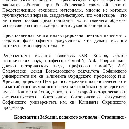
закрытия обители при богоборческой советской власти.
Представленные архивные материалы, многие из которых
публикуются впервые, свидетельствуют, что монастырь – это
не только особая среда обитания, но и, главным образом,
место совершения каждодневного духовного подвига.
Представленная книга иллюстрирована цветной вклейкой с
редкими фотографиями документов, что делает издание
интересным и содержательным.
Рецензентами издания являются: О.В. Козлов, доктор
исторических наук, профессор СмолГУ; А.Ф. Гавриленков,
доктор исторических наук, профессор СмолГУ; А.С.
Омарчевски, декан Богословского факультета Софийского
университета им. св. Климента Охридского, профессор; И.В.
Христов, директор Центра исследования патристического и
византийского духовного наследия Софийского университета
им. св. Климента Охридского, зав. кафедрой исторического и
систематического богословия богословского факультета
Софийского университета им. св. Климента Охридского,
профессор.
Константин Забелин, редактор
журнала «Странникъ»
Распечатать